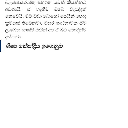
බලාපොරොත්තු සහගත යමක් කියන්නට 
අවශ්‍යයි. ඒ හැඟීම ඔබේ වැරැද්දක් 
නෙවෙයි. මීට වඩා බොහෝ සෙයින් හොඳ 
ක්‍රමයක් තිබෙනවා. වසර ගණනාවක සිට 
ලැබෙන සාක්ෂි මඟින් අප ඒ බව හොඳින්ම 
දන්නවා.
ශිෂ්‍ය කේන්ද්‍රීය ඉගෙනුම 