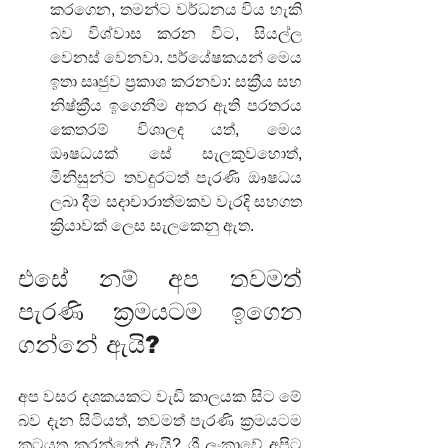
කරගෙන, තමන්ට වර්ධනය විය හැකි 
බව විශ්වාස කරන විට, සියල්ල 
වෙනස් වෙනවා. පර්යේෂකයන් මෙය 
ඉතා සෘජුව ප්‍රකාශ කරනවා: සක්‍රීය සහ 
නිෂ්ක්‍රීය ඉගෙනීම අතර ඇති පරතරය 
කෙතරම් විශාලද යත්, මෙය 
ඖෂධයක් සේ සැලකුවහොත්, 
මිනිසුන්ට තවදුරටත් පැරණි ඖෂධය 
ලබා දීම සදාචාරාත්මකව වැරදි සහගත 
ක්‍රියාවක් ලෙස සැලකෙනු ඇත.
එසේ නම් අප තවමත් 
පැරණි ක්‍රමයටම ඉගෙන 
ගන්නේ ඇයි?
අප වසර දශකයකට වැඩි කාලයක සිට මේ 
බව දැන සිටියත්, තවමත් පැරණි ක්‍රමයටම 
කටයුතු කරන්නේ ඇයි? ශ්‍රී ලංකාවේ අපිට 