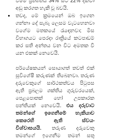
වීමේ ප්‍රතිශතය 34% සිට 22% දක්වා 
අඩු කරගත හැකි වූ බවයි.
තවද, මේ ක්‍රමයෙන් ඔබ ඉගෙන 
ගන්නා දේ සැබෑ ලෙසම වැටහෙනවා 
වගේම මතකයේ රැඳෙනවා; මිස 
විභාගයට පෙරදා රාත්‍රියේ කටපාඩම් 
කර සති අන්තය වන විට අමතක වී 
යන එකක් නෙවෙයි.
පර්යේෂකයන් සොයාගත් තවත් එක් 
සුවිශේෂී කරුණක් තිබෙනවා. තරුණ 
දරුවෙකුගේ සාර්ථකත්වය පිටුපස 
ඇති ප්‍රබලම ශක්තිය ගුරුවරයෙක්, 
පෙළපොතක් හෝ උපකාරක 
පන්තියක් නෙවෙයි. 
එය දරුවාට 
තමන්ගේ ඉගෙනීමේ හැකියාව 
කෙරෙහි ඇති ස්වයං 
විශ්වාසයයි.
 තරුණ දරුවෙකු 
තමන්ගේ ඉගෙනීම තමන් සතු 