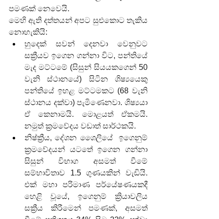
පමණක් නෙවෙයි.
මෙහි ඇති දත්තයන් අපට සුළුකොට තැකිය 
නොහැකියි:
හුදෙක් සවන් දෙනවා වෙනුවට 
සක්‍රීයව ඉගෙන ගන්නා විට, පන්තියේ 
මැද මට්ටමේ (සිසුන් සියයකගෙන් 50 
වැනි ස්ථානයේ) සිටින ශිෂ්‍යයෙකු 
පන්තියේ ඉහළ මට්ටමකට (68 වැනි 
ස්ථානය දක්වා) පැමිණෙනවා. ශිෂ්‍යයා 
ඒ කෙනාමයි. මොළයත් ඒකමයි. 
නමුත් ක්‍රමවේදය වඩාත් සාර්ථකයි.
නිෂ්ක්‍රීය, දේශන ශෛලියේ  ඉගෙනුම් 
ක්‍රමවේදයන් යටතේ ඉගෙන ගන්නා 
සිසුන් විභාග අසමත් වීමේ 
සම්භාවිතාව 1.5 ගුණයකින් වැඩියි. 
එක් මහා පරිමාණ පර්යේෂණයකදී 
හෙළි වූයේ, ඉගෙනුම් ක්‍රියාවලිය 
සක්‍රීය කිරීමෙන් පමණක්, අසමත් 