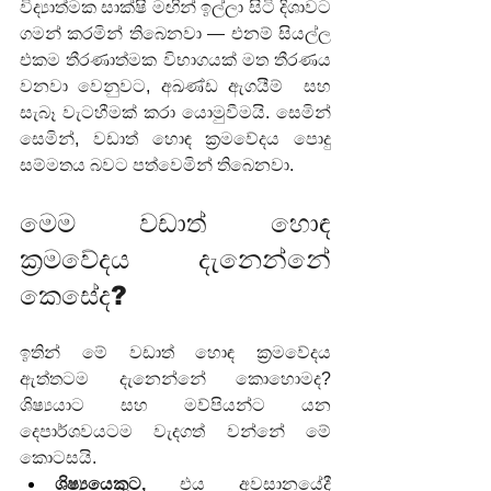
විද්‍යාත්මක සාක්ෂි මඟින් ඉල්ලා සිටි දිශාවට 
ගමන් කරමින් තිබෙනවා — එනම් සියල්ල 
එකම තීරණාත්මක විභාගයක් මත තීරණය 
වනවා වෙනුවට, අඛණ්ඩ ඇගයීම්  සහ 
සැබෑ වැටහීමක් කරා යොමුවීමයි. සෙමින් 
සෙමින්, වඩාත් හොඳ ක්‍රමවේදය පොදු 
සම්මතය බවට පත්වෙමින් තිබෙනවා.
මෙම වඩාත් හොඳ 
ක්‍රමවේදය දැනෙන්නේ 
කෙසේද?
ඉතින් මේ වඩාත් හොඳ ක්‍රමවේදය 
ඇත්තටම දැනෙන්නේ කොහොමද? 
ශිෂ්‍යයාට සහ මව්පියන්ට යන 
දෙපාර්ශවයටම වැදගත් වන්නේ මේ 
කොටසයි.
ශිෂ්‍යයෙකුට,
 එය අවසානයේදී 