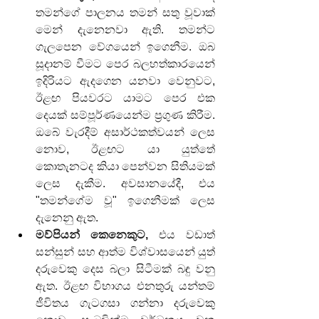
තමන්ගේ පාලනය තමන් සතු වූවාක් 
මෙන් දැනෙනවා ඇති. තමන්ට 
ගැලපෙන වේගයෙන් ඉගෙනීම. ඔබ 
සූදානම් වීමට පෙර බලහත්කාරයෙන් 
ඉදිරියට ඇදගෙන යනවා වෙනුවට, 
ඊළඟ පියවරට යාමට පෙර එක 
දෙයක් සම්පූර්ණයෙන්ම ප්‍රගුණ කිරීම. 
ඔබේ වැරදීම් අසාර්ථකත්වයන් ලෙස 
නොව, ඊළඟට යා යුත්තේ 
කොතැනටද කියා පෙන්වන සිතියමක් 
ලෙස දැකීම. අවසානයේදී, එය 
"තමන්ගේම වූ" ඉගෙනීමක් ලෙස 
දැනෙනු ඇත.
මව්පියන් කෙනෙකුට,
 එය වඩාත් 
සන්සුන් සහ ආත්ම විශ්වාසයෙන් යුත් 
දරුවෙකු දෙස බලා සිටීමක් බඳු වනු 
ඇත. ඊළඟ විභාගය එනතුරු යන්තම් 
ජීවිතය ගැටගසා ගන්නා දරුවෙකු 