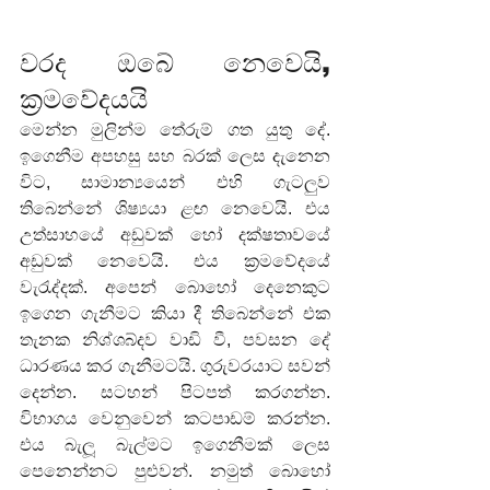
වරද ඔබේ නෙවෙයි, 
ක්‍රමවේදයයි
මෙන්න මුලින්ම තේරුම් ගත යුතු දේ. 
ඉගෙනීම අපහසු සහ බරක් ලෙස දැනෙන 
විට, සාමාන්‍යයෙන් එහි ගැටලුව 
තිබෙන්නේ ශිෂ්‍යයා ළඟ නෙවෙයි. එය 
උත්සාහයේ අඩුවක් හෝ දක්ෂතාවයේ 
අඩුවක් නෙවෙයි. එය ක්‍රමවේදයේ 
වැරැද්දක්. අපෙන් බොහෝ දෙනෙකුට 
ඉගෙන ගැනීමට කියා දී තිබෙන්නේ එක 
තැනක නිශ්ශබ්දව වාඩි වී, පවසන දේ 
ධාරණය කර ගැනීමටයි. ගුරුවරයාට සවන් 
දෙන්න. සටහන් පිටපත් කරගන්න. 
විභාගය වෙනුවෙන් කටපාඩම් කරන්න. 
එය බැලූ බැල්මට ඉගෙනීමක් ලෙස 
පෙනෙන්නට පුළුවන්. නමුත් බොහෝ 