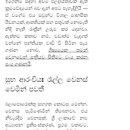
ඉගෙනීම සඳහා අවම ඵලදායීතාවක් ඇති 
ක්‍රමවේදයෙන් බව දැන් අපට පැහැදිලියි — 
ඒ වගේම එය ඔවුන්ට විශාල මානසික 
පීඩනයක්, ආතතියක් සහ සතුටක් නොමැති 
නිදි නැති රාත්‍රීන් උරුම කර දෙනවා. 
ඇත්තම කතාව නම්, වඩාත්ම වැදගත් 
වන්නේ පන්තියක වාඩි වී සිටින පැය 
ගණන නොව, 
ශිෂ්‍යයෙකු තමන් 
වෙනුවෙන් සක්‍රීයව සිතීමට වැය කරන 
පැය ගණනයි
.
සුභ ආරංචිය: රැල්ල වෙනස් 
වෙමින් පවතී
බලාපොරොත්තු සහගත කොටස මෙන්න. 
වෙනස පැමිණෙමින් තිබෙනවා, එය 
නිවැරදිම වෙනසක්. ශ්‍රී ලංකාවේ නව 
අධ්‍යාපන ප්‍රතිසංස්කරණ, ප්‍රථම වතාවට, 