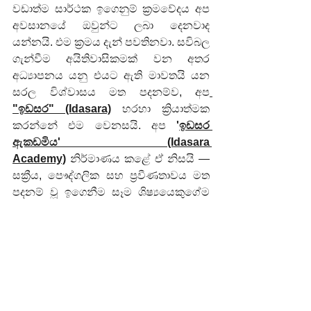
වඩාත්ම සාර්ථක ඉගෙනුම් ක්‍රමවේදය අප 
අවසානයේ ඔවුන්ට ලබා දෙනවාද 
යන්නයි. එම ක්‍රමය දැන් පවතිනවා. සවිබල 
ගැන්වීම අයිතිවාසිකමක් වන අතර 
අධ්‍යාපනය යනු එයට ඇති මාවතයි යන 
සරල විශ්වාසය මත පදනම්ව, අප
"ඉඩසර" (Idasara)
 හරහා ක්‍රියාත්මක 
කරන්නේ එම වෙනසයි. අප 
'
ඉඩසර 
ඇකඩමිය' (Idasara 
Academy)
 නිර්මාණය කළේ ඒ නිසයි — 
සක්‍රීය, පෞද්ගලික සහ ප්‍රවීණතාවය මත 
පදනම් වූ ඉගෙනීම සෑම ශිෂ්‍යයෙකුගේම 
අතට, ඔබේම භාෂාවෙන්, සාමාන්‍ය 
උපකාරක පන්ති ගාස්තුවෙන් ඉතා සුළු 
කොටසකින් ලබා දීමටයි. ඕනෑම 
ශිෂ්‍යයෙකුට අද සිටම අපගේ සාමාන්‍ය 
පෙළ (O/L) විද්‍යාව පුස්තකාලය සමඟ 
නොමිලේ මෙය ආරම්භ කළ හැකියි. 
ඉගෙනීම යනු කිසිවිටෙකත් ඔබට 