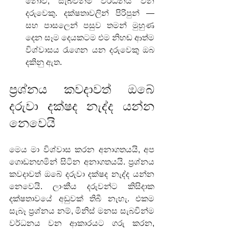
නොව, සැබවින්ම වර්ධනය වන 
දරුවෙකු. දක්ෂතාවලින් පිරිපුන් — 
සහ පාසලෙන් පසුව තමන් මුහුණ 
දෙන සෑම දෙයකටම එම නිහඬ ආත්ම 
විශ්වාසය රැගෙන යන දරුවෙකු ඔබ 
දකිනු ඇත.
ප්‍රශ්නය කවදාවත් ඔබේ 
දරුවා දක්ෂද නැද්ද යන්න 
නෙවෙයි
මෙය මා විශ්වාස කරන අනාගතයයි, අප 
ගොඩනඟමින් සිටින අනාගතයයි. ප්‍රශ්නය 
කවදාවත් ඔබේ දරුවා දක්ෂද නැද්ද යන්න 
නෙවෙයි. ලාංකීය දරුවන්ට කිසිදාක 
දක්ෂතාවයේ අඩුවක් තිබී නැහැ. එකම 
සැබෑ ප්‍රශ්නය නම්, මිනිස් මනස සැබවින්ම 
වර්ධනය වන ආකාරයට ගරු කරන, 