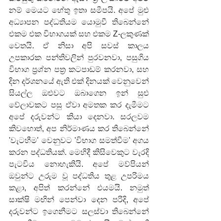
නම් මෙයට හේතු ඉතා සමීපයි. අපේ මුළු 
අධ්‍යාපන පද්ධතියම යොමුවී තිබෙන්නේ 
එකම එක විභාගයක් සහ එකම Z-ලකුණක් 
වෙතයි. ඒ නිසා අපි සවස් කාලය 
උපකාරක පන්තිවලින් පුරවනවා, පසුගිය 
විභාග ප්‍රශ්න පත්‍ර කටපාඩම් කරනවා, සහ 
දින දර්ශනයේ ඇති එක් දිනයක් වෙනුවෙන් 
සියල්ල ඔළුවට ඔබාගෙන ඉන් සුළු 
වේලාවකට පසු ඒවා අමතක කර දැමීමට 
අපේ දරුවන්ට කියා දෙනවා. සරලවම 
කිවහොත්, අප නිර්මාණය කර තිබෙන්නේ 
'වැටහීම' වෙනුවට 'විභාග සමත්වීම' අගය 
කරන පද්ධතියක්. මෙහිදී කිසිවෙකුට වැරදි 
පැටවිය නොහැකියි. අපේ මව්පියන් 
ඔවුන්ට උරුම වූ පද්ධතිය තුළ උපරිමය 
කළා, අපිත් කරන්නේ එයමයි. නමුත් 
සාක්ෂි මඟින් පෙන්වා දෙන පරිදි, අපේ 
දරුවන්ට ඉගෙනීමට සලස්වා තිබෙන්නේ 