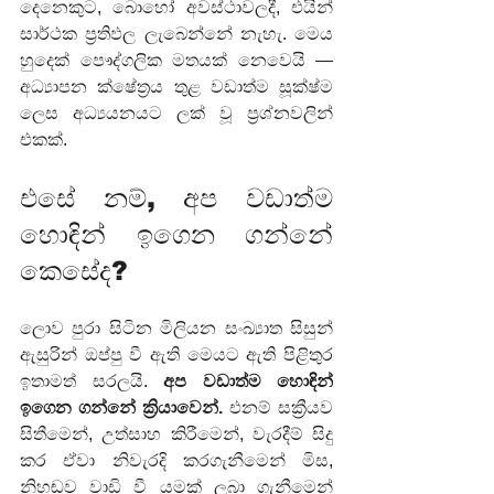
දෙනෙකුට, බොහෝ අවස්ථාවලදී, එයින් 
සාර්ථක ප්‍රතිඵල ලැබෙන්නේ නැහැ. මෙය 
හුදෙක් පෞද්ගලික මතයක් නෙවෙයි — 
අධ්‍යාපන ක්ෂේත්‍රය තුළ වඩාත්ම සූක්ෂ්ම 
ලෙස අධ්‍යයනයට ලක් වූ ප්‍රශ්නවලින් 
එකක්.
එසේ නම්, අප වඩාත්ම 
හොඳින් ඉගෙන ගන්නේ 
කෙසේද?
ලොව පුරා සිටින මිලියන සංඛ්‍යාත සිසුන් 
ඇසුරින් ඔප්පු වී ඇති මෙයට ඇති පිළිතුර 
ඉතාමත් සරලයි. 
අප වඩාත්ම හොඳින් 
ඉගෙන ගන්නේ ක්‍රියාවෙන්.
 එනම් සක්‍රීයව 
සිතීමෙන්, උත්සාහ කිරීමෙන්, වැරදීම් සිදු 
කර ඒවා නිවැරදි කරගැනීමෙන් මිස, 
නිහඬව වාඩි වී යමක් ලබා ගැනීමෙන් 