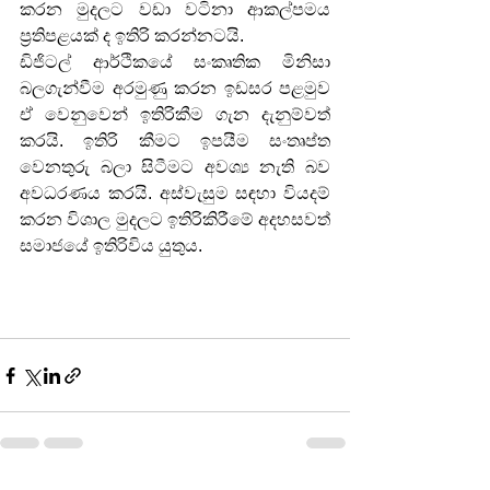
කරන මුදලට වඩා වටිනා ආකල්පමය 
ප්‍රතිපළයක් ද ඉතිරි කරන්නටයි.
ඩිජිටල් ආර්ථිකයේ සංකෘතික මිනිසා 
බලගැන්වීම අරමුණු කරන ඉඩසර පළමුව 
ඒ වෙනුවෙන් ඉතිරිකීම ගැන දැනුම්වත් 
කරයි. ඉතිරි කීමට ඉපයීම සංතෘප්ත 
වෙනතුරු බලා සිටීමට අවශ්‍ය නැති බව 
අවධරණය කරයි. අස්වැසුම සඳහා වියදම් 
කරන විශාල මුදලට ඉතිරිකිරීමේ අදහසවත් 
සමාජයේ ඉතිරිවිය යුතුය.