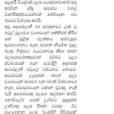
පළදායී වියදමක් ලෙස යොදවනවානම් අඩු 
තරමින් දරිද්‍ර සමාජය වහල් 
මානසිකත්වයෙන්වත් අත්මිදෙන බව 
ඉඩසර විශ්වාස කරයි.
අඩු අදායම්ලාභී හා අවදානමට ලක් වූ 
පවුල් මූල්‍යමය වශෙයෙන් ශක්තිමත් කිරීම 
යන මූළික ඉලක්කය අස්වැසුම 
ඇඩසටහනට ඇත; එහෙත් නියමිත මුදල 
බැංකු ගිණුමට වැටෙනවාද කියා තබන 
බලාපොරොත්තුවෙන් ඔබ්බට මූල්‍ය 
ස්ථාවරයක් ගැන පැහැදිලි අදහසක් 
ආධාරලාභී පවුලේ වර්ධනය නොවේ. 
ආධාරයක් ලැබුණත් තමන් මූල්‍ය 
වශෙයෙන් ස්ථාවර වන බවක් විස්වාශයේ 
නැත. සමාජෙයෙන් කොන් වූවකු, නැති 
බැරි අසරණයකු ලෙසම කල්පනා කරයි. 
නොමිලේම යමක් ලැබිමට සුදුසුකම් 
ලාභියකු ලෙස සිතන මොහු  ඊට 
ගැලපෙනන ලෙස ‘වැරහිලි ජීවිතයක්’ 