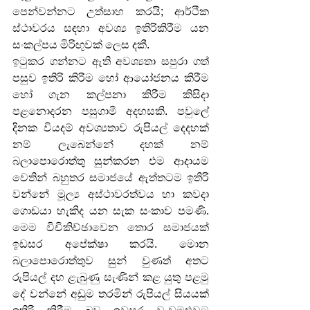
පෙන්වන්නට උත්සාහ කරයි; ආර්ථික 
ස්ථාවරය සඳහා අවශ්‍ය ඉතිරිකිරීම යන 
සංකල්පය මිරිඟුවක් ලෙස දකී.
ඉටුකර ගන්නට ඇති අවශ්‍යතා සපුරා ගත් 
පසුව ඉතිරි කිරීම හෝ ආයෝජනය කිරීම 
හෝ ගැන කල්පනා කිරීම කිසිදා 
පළනොදරන පසුගාමී අදහසකි. පවුලේ 
දිනක වියදම් අවශ්‍යතාව රුපියල් දෙදහක් 
නම් ලැබෙන්නේ දහක් නම් 
බලාපොරොත්තු සුන්කරන එම ආදායම 
වෙතින් බහුතර සමාජයේ ඇත්තටම ඉතිරි 
වන්නේ මූල්‍ය අස්ථාවරත්වය හා කවදා 
ගොඩයා හැකිද යන සැක සංකාව පමණි. 
මෙම විචිකිච්ඡාවෙන තොර සමාජයක් 
ඉඩසර අපේක්ෂා කරයි. මොන 
බලාපොරොත්තුව සුන් වුණත් අතට 
රුපියල් දහ ළැබුණු සැණින් කළ යුතු පළමු 
දේ වන්නේ අඩුම තරමින් රුපියල් සියයක් 