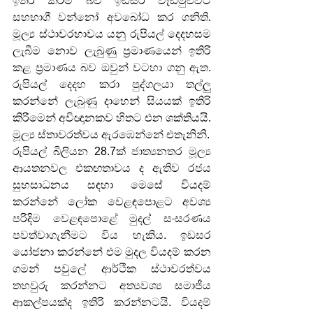
ඉතිරි කිරීම බව ඉඩසර වැඩමුළුවට 
සහභාගී වන්නෝ අවබෝධ කර ගනිති. 
මූල්‍ය ස්ථාවරභාවය යනු රුපියල් දෙදහසම 
ලැබීම නොව ලැබුණු ප්‍රමාණයෙන් ඉතිරි 
කළ ප්‍රමාණය බව ඔවුන් වටහා ගනු ඇත. 
රුපියල් දෙදහ කරා පුද්ගලයා තල්ලු 
කරන්නේ ලැබුණු දාහෙන් සියයක් ඉතිරි 
කිරීමෙන් අවිඥානකව හිතට එන ශක්තියයි. 
මූල්‍ය ස්තාවරත්වය ඇරඹෙන්නේ එතැනිනි.
රුපියල් බිලියන 28.7ක් ජාත්‍යනතර මූල්‍ය 
ආයතනවල එකඟතාවය ද ඇතිව රජය 
සුභසාධනය සඳහා මෙසේ වියදම් 
කරන්නේ ලෝක වෙළඳපොළට අවශ්‍ය 
පරිදිම වෙළඳපොළේ මුදල් සංසරණය 
පවත්වාගැනීමට විය හැකිය. ඉඩසර 
යෝජනා කරන්නේ එම මුදල වියදම් කරන 
ගමන් පවුලේ ආර්ථික ස්ථාවරත්වය 
තහවුරු කරන්නට අත්‍යවශ්‍ය සමාජීය 
ආකල්පයක්ද ඉතිරි කරන්නටයි. වියදම් 