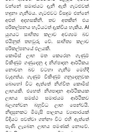
වන්නේ සමාජයට දැනී ඇති ගැටළුවක් 
හඳුනා ගැනීමය. ගැටළුවට විසඳුම එන්නේ 
අළුත් අදහසකිනි. තව අතකින් එය 
පරිකල්පනය හැටියටත් දැක්විය හැකිය. AI 
යුගයට සාහිත්‍ය කලාව අවශ්‍යම බව 
එයිනුත් තහවුරු වේ. සාහිත්‍ය කලාව 
පරිකල්පනයේ ඵලයකි.
කොමිස් ලාභ මත කෙරෙන ගැණුම් 
විකිණුම් ගණුදෙනු ද නිශ්පාදන ආර්ථිකය 
නොවන බව වටහා ගැනීම මෙහිදී 
වැදගත්ය. ගැණුම් විකිණුම් ගනුදෙනුවක 
බොහෝ විට ඇත්තේ නිශ්චිත කොමිස් 
ලාභයකි. එහෙත් නිශපාදන ආර්ථිකයක 
ලාභය සමස්ථ සමාජයම ආර්ථිකව 
බලගන්වන බහුවිධ ලාභ පෙන්වයි. 
නිදසුනකට මීමැසි පාලනය ව්‍යාපාරයක් 
විදියට පවත්වා ගන්නා විට එහි ඇත්තේ 
පැණි ලැබෙන ලාභය පමණක් නොවේ. 