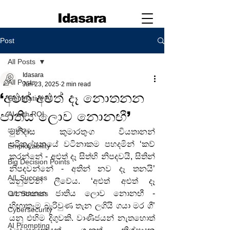
Idasara
Post
All Posts
Idasara
All Posts
Jun 23, 2025
2 min read
‘අළුත් අළුත් දෑ නොතනන
Generative AI
ජාතිය ලොව නොනඟී’
AI with ROI
සාහිත්‍ය
මුනිදාස කුමාරතුංග වියතානන් 
පරිකල්පනයේ වටිනාකම පහදමින් ‘කව් 
Employability
කරන්නේ - අළුත් දෑ සිත්හි නිපදවයි, සිතින් 
Big Decision Points
නිපදවන්නේ - අතින් නව දෑ තනයි’ 
A/L Success
යනුවෙන් ලීවේය. ‘අළුත් අළුත් දෑ 
නොතනන ජාතිය ලොව නොනඟී - 
O/L Success
හිඟාකෑම බැරිවුණ තැන ලගියි ගයා මර ගී’ 
Cybersecurity
යනු එහිම දිගුවකි. වාණිජයන් නැතහොත් 
AI Prompting