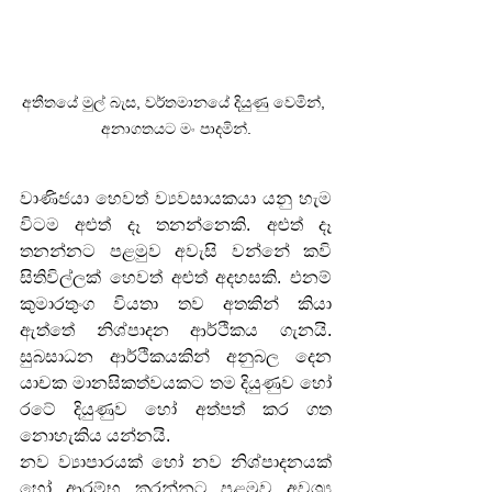
අතීතයේ මුල් බැස, වර්තමානයේ දියුණු වෙමින්, 
අනාගතයට මං පාදමින්.
වාණිජයා හෙවත් ව්‍යවසායකයා යනු හැම 
විටම අළුත් දෑ තනන්නෙකි. අළුත් දෑ 
තනන්නට පළමුව අවැසි වන්නේ කවි 
සිතිවිල්ලක් හෙවත් අළුත් අදහසකි. එනම් 
කුමාරතුංග වියතා තව අතකින් කියා 
ඇත්තේ නිශ්පාදන ආර්ථිකය ගැනයි. 
සුබසාධන ආර්ථිකයකින් අනුබල දෙන 
යාචක මානසිකත්වයකට තම දියුණුව හෝ 
රටේ දියුණුව හෝ අත්පත් කර ගත 
නොහැකිය යන්නයි.
නව ව්‍යාපාරයක් හෝ නව නිශ්පාදනයක් 
හෝ ආරම්භ කරන්නට පළමුව අවශ්‍ය 