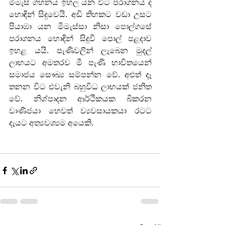
මීමැසි ගහනය ඉහල යන විට පරාගනය ද 
හොඳින් සිදුවෙයි. අඩි තිහකට වඩා උසට 
පියාඹා යන මීමැස්සා නිසා පොල්ගසේ 
පරාගනය හොඳින් සිදුවී පොල් පළදාව 
ඉහළ යයි. පැණිවලින් ලැබෙන මුදල් 
ලාභයට අමතරව මී පැණි භාවිතයෙන් 
සමාජය සෞඛ්‍ය සම්පන්න වේ. අළුත් දෑ 
තනන විට එවැනි බහුවිධ ලාභයක් ජනිත 
වේ. නිශ්පාදන ආර්ථිකයක බිකරන 
වාණිජයා හෙවත් ව්‍යවසායකයා රටට 
දැයට අත්‍යවශ්‍යම අයෙකි.