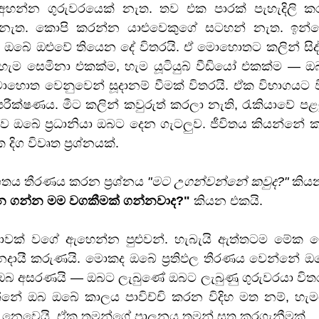
 අහන්න ගුරුවරයෙක් නැත. තව එක පාරක් පැහැදිලි 
) නැත. කොපි කරන්න යාළුවෙකුගේ සටහන් නැත. ඉන්නේ 
ටම ඔබේ ඔළුවේ තියෙන දේ විතරයි. ඒ මොහොතට කලින් සිද්
හැම සෙමිනා එකක්ම, හැම යූටියුබ් වීඩියෝ එකක්ම — ඔ
ත වෙනුවෙන් සූදානම් වීමක් විතරයි. ඒක විභාගයට වි
පරීක්ෂණය. මීට කලින් කවුරුත් කරලා නැති, රැකියාවේ පළම
තුව ඔබේ ප්‍රධානියා ඔබට දෙන ගැටලුව. ජීවිතය කියන්නේ
දිග විවෘත ප්‍රශ්නයක්.
තය තීරණය කරන ප්‍රශ්නය 
"මට උගන්වන්නේ කවුද?"
 කිය
 ගන්න මම වගකීමක් ගන්නවාද?"
 කියන එකයි.
ාවක් වගේ ඇහෙන්න පුළුවන්. හැබැයි ඇත්තටම මේක මේ 
ායී කරුණයි. මොකද ඔබේ ප්‍රතිඵල තීරණය වෙන්නේ ඔබේ
ඔබ අසරණයි — ඔබට ලැබුණේ ඔබට ලැබුණු ගුරුවරයා විතරය
න්නේ ඔබ ඔබේ කාලය පාවිච්චි කරන විදිහ මත නම්, හැ
 නෙවෙයි. ඒක තමන්ගේ පාලනය තමන් සතු කරගැනීමක්.