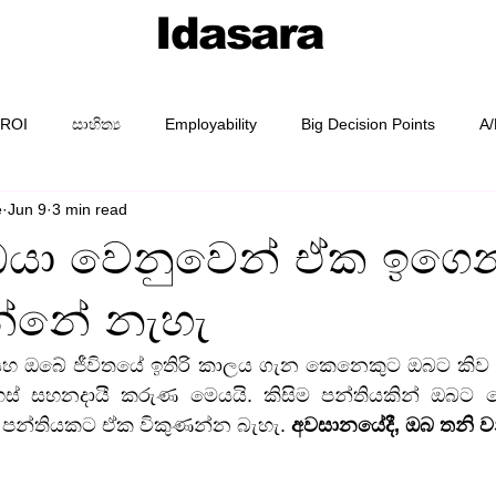
Idasara
 ROI
සාහිත්‍ය
Employability
Big Decision Points
A/
e
Jun 9
3 min read
AI Prompting
Prompt Packs
Academy
Guides
 ඔයා වෙනුවෙන් ඒක ඉගෙ
්නේ නැහැ
සහ ඔබේ ජීවිතයේ ඉතිරි කාලය ගැන කෙනෙකුට ඔබට කිව හ
ස් සහනදායී කරුණ මෙයයි. කිසිම පන්තියකින් ඔබට
 පන්තියකට ඒක විකුණන්න බැහැ. 
අවසානයේදී, ඔබ තනි ව