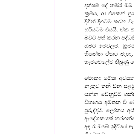
දක්ෂම දේ තමයි ඔබ 
ක්‍රමය, AI එකෙන් ප
දිගින් දිගටම කරන වැර
හරියටම එයයි. ඒක ත
බවට පත් කරන පද්ධති
ඔබට මෙවලම්, ක්‍රමව
හිතන්න ඒකට බැහැ.
හැමවෙලේම තිබුණු 
මොකද මේක අවසන් ව
නැතුව තනි වන පළමු 
යන්න වෙනුවට ශක්ති
විභාගය අමතක වී බො
පුරුද්දයි. ලෝකය අ
ආදේශකයක් කරගන්නේ 
අද රෑ ඔබේ ඉදිරියේ