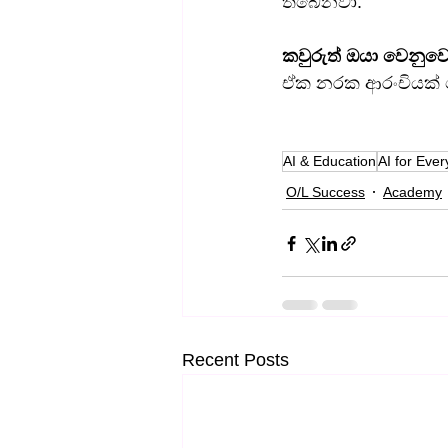
තිබෙනවා.
කවුරුත් ඔයා වෙනු
ඒක නරක ආරංචියක් න
AI & Education
AI for Eve
O/L Success
Academy
Recent Posts