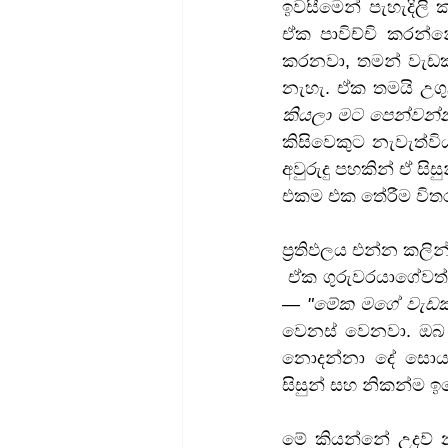
ඉවසීමෙන් පැහැදිලි 
ඒක පාවිච්චි කරන්
කරනවා, තමන් වැඩක්
නැහැ. ඒක තමයි උගු
කියලා මට පෙන්වන්න,
කිසිවෙකුට නැවැත්ව
අවුරුදු පහකින් ඒ සි
එකම එක තේරීම විතර
ප්‍රතිඵලය එන්න කලින
 ඒක ගුරුවරයාගේවත්, සල්ලි ගෙවපු ඔබේ දෙමාපියන්ගේවත් නෙවෙයි. ඔබේ. ඔබ ඒක පිළිගත්තම 
— 
"මේක මගේ වැඩක්,
වෙනස් වෙනවා. ඔබ
නොදන්නා දේ සොයා
සිසුන් සහ නිකන්ම 
මේ කියන්නේ උදව් 