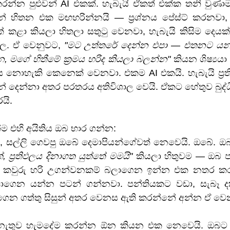
කරන්න පුළුවන් AI එකක්. හැබැයි ඒකත් එක්ක තනි වුණාම,
නේ හිතන එක මඟහරින්නයි — ප්‍රශ්නය පේස්ට් කරනවා,
 කළා කියලා හිතලා සතුටු වෙනවා, හැබැයි කිසිම දෙය
ල. ඒ වෙනුවට, 
"මට උත්තරේ දෙන්න එපා — එතනට ය
 මගේ හිතීමේ ක්‍රමය හරිද කියලා බලන්න"
 කියන ශිෂ්‍ය
ිය නොහැකි කෙනෙක් වෙනවා. එකම AI එකයි. හැබැයි ප්‍රත
සුන් දෙන්නා අතර පරතරය අතිවිශාල වෙයි. ඒකට හේතුව බුද්
යි.
්ම එහි අයිතිය ඔබ භාර ගන්න:
 ප්‍රතිඵලය දිනාගත යුත්තේ මමයි"
 කියලා හිතුවම — ඔබ පා
 කවුරු හරි උගන්වනකම් බලාගෙන ඉන්න එක නතර කරල
ගෙන යන්න පටන් ගන්නවා. පන්තියකට වඩා, සැබෑ දක
ඉගෙන ගත්තු සිසුන් අතර වෙනස ඇති කරන්නේ අන්න ඒ වෙ
නැතුව හැමදේම කරන්න ඕන කියන එක නෙවෙයි. ඔබට ක