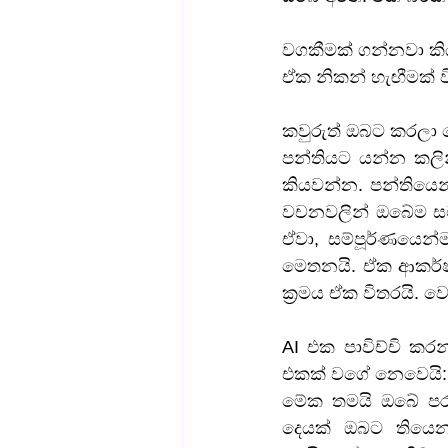
වගකීමක් ගන්නවා ක
ඒක නිකන් හැඟීමක් වි
කවුරුත් ඔබට කරලා
පන්තියට යන්න කලි
කියවන්න. පන්තියෙන
වචනවලින් ඔබේම සටහන්
ඒවා, සම්පූර්ණයෙන
මෙතනයි. ඒක ආකර්ෂණී
ක්‍රමය ඒක විතරයි.
AI එක පාවිච්චි කරන
එකක් වගේ නෙවෙයි:
මේක තමයි ඔබේ පරම
දෙයක් ඔබට තියෙන