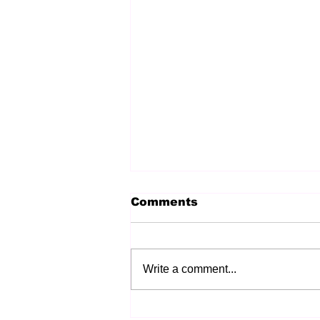
Comments
Write a comment...
ස්වාධීනත්ව පාඨමාලාව (The