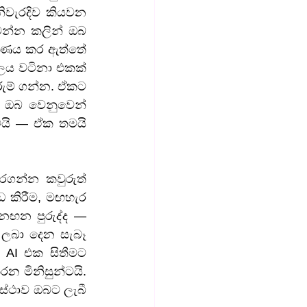
ිවැරදිව කියවන 
වෙන්න කලින් ඔබ 
මාණය කර ඇත්තේ 
ය වටිනා එකක් 
ුම් ගන්න. ඒකට 
ි ඔබ වෙනුවෙන් 
යි — ඒක තමයි 
ගන්න කවුරුත් 
 කිරීම, මඟහැර 
නඟන පුරුද්ද — 
 ලබා දෙන සැබෑ 
 AI එක සිතීමට 
 මිනිසුන්ටයි. 
්ථාව ඔබට ලැබී 