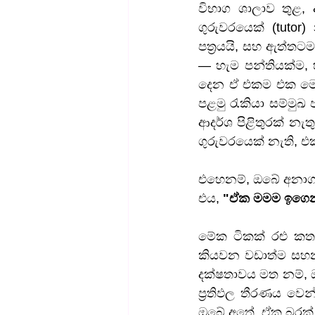
විභාග ශාලාව තුළ,
ගුරුවරයෙක් (tutor
පත්‍රයයි, සහ ඇත්ත
— හැම පන්තියක්ම, 
දෙන ඒ එකම එක මොහො
පළමු රැකියා සම්මුඛ 
ආදර්ශ පිළිතුරක් නැ
ගුරුවරයෙක් නැති, එක 
එහෙනම්, ඔබේ අනාග
එය, 
"ඒක මමම ඉගෙන
මේක ටිකක් රළු කත
කියවන වඩාත්ම සහනද
දක්ෂතාවය මත නම්, 
ප්‍රතිඵල තීරණය වෙ
ඔබේ අතේ. ඒක බරක්