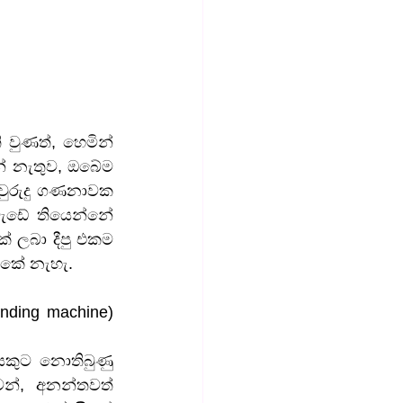
ුණත්, හෙමින් 
ේ නැතුව, ඔබේම 
අවුරුදු ගණනාවක 
ැඩේ තියෙන්නේ 
 ලබා දීපු එකම 
ෝකේ නැහැ.
ding machine) 
කුට නොතිබුණු 
්, අනන්තවත් 