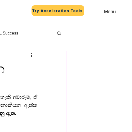
Try Acceleration Tools
Menu
L Success
න
ැකි අමාරුම, ඒ 
 නොකියන ඇත්ත 
නු ඇත.