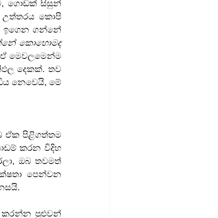
 ගොඩක් සිසුන් 
 උත්තරය කොපි 
ක් ඉගෙන ගන්නේ 
න්නේ කොහොමද 
යා ඒ මෙවලමෙන්ම 
ිඵල දෙකක්. තව 
ධිය නෙවෙයි, මේ 
ඩම් කරන විදිහ 
ා, ඔබ තවමත් 
්ෂතා පෙන්වන 
නසයි.
රන්න පුළුවන් 