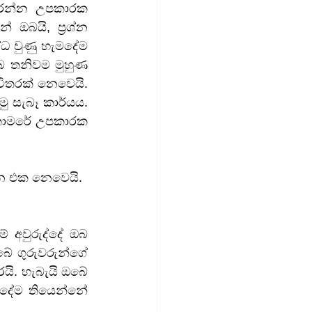
කරන්න උපකාරක 
ඔබයි, ප්‍රශ්න 
ධ වුණු හැමදේම 
බ තනිවම මුහුණ 
තරක් නෙවෙයි. 
ු සැබෑ කාර්යය. 
 කාමරේ උපකාරක 
න එක නෙවෙයි.
අවුරුද්දේ ඔබ 
 ගුරුවරුන්ගේ 
ි. හැබැයි ඔබේ 
මදේම තියෙන්නේ 