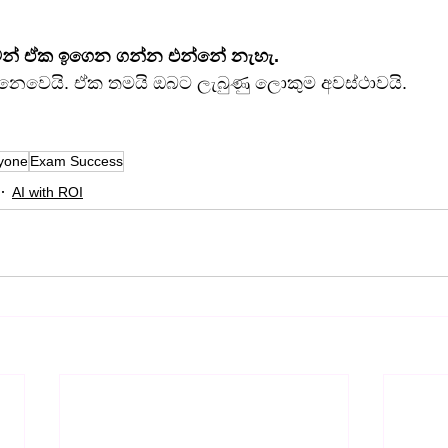
වෙන් ඒක ඉගෙන ගන්න එන්නේ නැහැ.
ෙවෙයි. ඒක තමයි ඔබට ලැබුණු ලොකුම අවස්ථාවයි.
ryone
Exam Success
AI with ROI