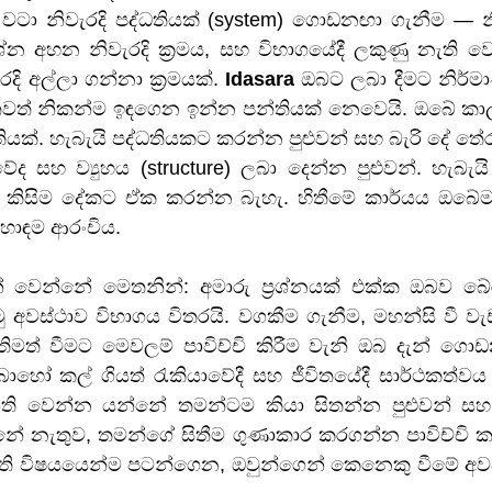
වටා නිවැරදි පද්ධතියක් (system) ගොඩනඟා ගැනීම — න
්‍රශ්න අහන නිවැරදි ක්‍රමය, සහ විභාගයේදී ලකුණු නැති 
දි අල්ලා ගන්නා ක්‍රමයක්. 
Idasara
 ඔබට ලබා දීමට නිර්
වත් නිකන්ම ඉඳගෙන ඉන්න පන්තියක් නෙවෙයි. ඔබේ කාල
යක්. හැබැයි පද්ධතියකට කරන්න පුළුවන් සහ බැරි දේ තේර
ේද සහ ව්‍යුහය (structure) ලබා දෙන්න පුළුවන්. හැබැය
 කිසිම දේකට ඒක කරන්න බැහැ. හිතීමේ කාර්යය ඔබේම
හොඳම ආරංචිය.
ෙන්නේ මෙතනින්: අමාරු ප්‍රශ්නයක් එක්ක ඔබව බේර
අවස්ථාව විභාගය විතරයි. වගකීම ගැනීම, මහන්සි වී වැඩ
මත් වීමට මෙවලම් පාවිච්චි කිරීම වැනි ඔබ දැන් ගොඩ
හෝ කල් ගියත් රැකියාවේදී සහ ජීවිතයේදී සාර්ථකත්වය
යිති වෙන්න යන්නේ තමන්ටම කියා සිතන්න පුළුවන් සහ
නැතුව, තමන්ගේ සිතීම ගුණාකාර කරගන්න පාවිච්චි කරන
 ඇති විෂයයෙන්ම පටන්ගෙන, ඔවුන්ගෙන් කෙනෙකු වීමේ අවස