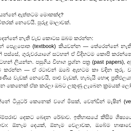
ියන්නේ ඇත්තටම මොකක්ද?
තරක් නෙවෙයි. පුරුදු මාලාවක්.
 දෙන්නේ නැති වැඩ කොටස ඔබම කරන්න:
න් පෙළපොත (textbook) කියවන්න — තේරෙන්නේ නැති ව
් පස්සේ, ගුරුවරයාගේ සටහන් ඒ විදිහටම කොපි කරන්න
 ලියන්න. පසුගිය විභාග ප්‍රශ්න පත්‍ර (past papers), 
්ම කරන්න — ඒ රටාවන් ඔබේ ඇඟටම කා වදින තුරු. ව
ය වැඩක් නෙවෙයි, පාළු වැඩක්, හැබැයි හොඳ ප්‍රතිඵලයක්
 වෙන කෙනෙක් ඒක කරලා ඔබට ලකුණු ලැබෙන ක්‍රමයක් ල
්නේ ටියුටර් කෙනෙක් වගේ මිසක්, වෙන්ඩින් මැෂින් (ven
 
්පරාව දෙකට බෙදන රේඛාව. ඉතිහාසයේ කිසිම ශිෂ්‍යයෙ
වා: ඕනෑම දෙයක්, ඕනෑම වෙලාවක, ඔබේම භාෂාවෙන