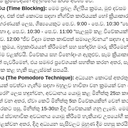
ක්‍රමවේදයන් අනුගමනය කිරීම අවශ්‍ය වේ.
මය (Time Blocking):
 මෙම ප්‍රබල ශිල්පීය ක්‍රමය, මුළු දවස
 එක් එක් කොටස සඳහා නිශ්චිත කාර්යයක් හෝ ක්‍රියාකා
රණයක් ලෙස, ශිෂ්‍යයෙකුට පෙ.ව. 9:00 - පෙ.ව. 10:30 "භෞත
ඳහා ද, පෙ.ව. 10:30 - පෙ.ව. 11:00 "සැලසුම් කළ විවේකයක්
ප.ව. 12:00 "ජීව විද්‍යා මතක කාඩ්පත් සමාලෝචනය" සඳහා ද
්‍රමය, බහුකාර්යයන් කිරීමෙන් සහ සන්දර්භ මාරු කිරීමෙන්
ම වළක්වයි. විවේකය සහ විනෝදාංශ ඇතුළුව, සෑම ක්‍රියා
් පැවරීමෙන්, එය සමබර ප්‍රවේශයක් සහතික කරන අතර, ස
ාත්මක කළ හැකි සැලැස්මක් සපයයි.
ය (The Pomodoro Technique):
 අධ්‍යයන කොටස් අතරත
ක් පවත්වා ගැනීම සඳහා බහුලව භාවිතා වන ක්‍රමයක් 
ෝරෝ" ලෙස හඳුන්වන, අවධානය යොමු කළ මිනිත්තු 25ක කා
ත් වන අතර, ඒවා කෙටි මිනිත්තු 5ක විවේකයකින් වෙන් කර
පසු, මිනිත්තු 15-30ක දිගු විවේකයක් ගනු ලැබේ. මෙම ච
ේ ස්වාභාවික අවධානය යොමු කිරීමේ හැකියාව උපයෝගී කර
ක්වන අතර, දිගු අධ්‍යයන සැසිවලට මුහුණ දීම පහසු කරයි. 