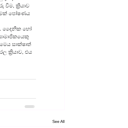
ම, ක්‍රියාව 
ැඟීමක් පෝෂණය 
කිය. දෛනික හෝ 
සාමාජිකයෙකු 
මෙය සාක්ෂාත් 
 ක්‍රියාව, එය 
See All