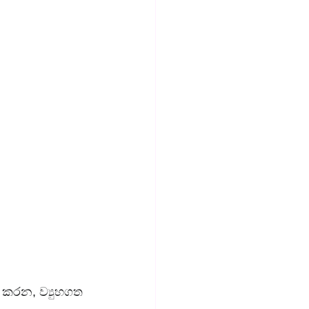
 කරන, ව්‍යුහගත 