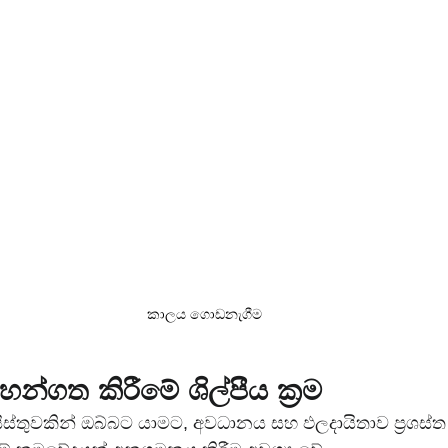
කාලය ගොඩනැගීම
්ගත කිරීමේ ශිල්පීය ක්‍රම
ිස්තුවකින් ඔබ්බට යාමට, අවධානය සහ ඵලදායිතාව ප්‍රශස්ත