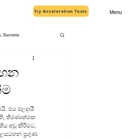
Try Acceleration Tools
Menu
L Success
ටහන
ීම
. එය ඵලදායී 
ි, තීරණාත්මක 
ය අඩු කිරීමට, 
ලසටහන ප්‍රගුණ 