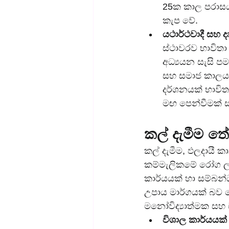
25ක කාල පරාසයක
කැප වේ.
යථාර්ථවාදී සහ 
ස්ථාවරව භාවිතා
අධ්‍යයන සැසි පම
සහ සමාජ කාලය ද
දර්ශනයක් භාවි
මඟ පෙන්වීමක් ස
කල් දැමීම ත
කල් දැමීම, ඵලදායී 
කම්මැලිකමේ රෝග ලක
කාර්යයක් හා සම්බන
උපාය මාර්ගයක් බව 
මනෝවිද්‍යාත්මක සහ 
විශාල කාර්යයක්