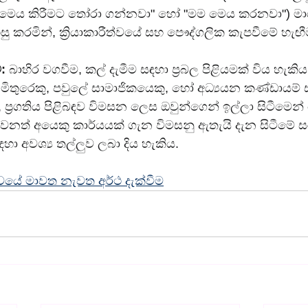
ෙය කිරීමට තෝරා ගන්නවා" හෝ "මම මෙය කරනවා") මාරු වී
සු කරමින්, ක්‍රියාකාරීත්වයේ සහ පෞද්ගලික කැපවීමේ හ
:
 බාහිර වගවීම, කල් දැමීම සඳහා ප්‍රබල පිළියමක් විය හැ
මිතුරෙකු, පවුලේ සාමාජිකයෙකු, හෝ අධ්‍යයන කණ්ඩායම් 
්‍රගතිය පිළිබඳව විමසන ලෙස ඔවුන්ගෙන් ඉල්ලා සිටීමෙන් 
නත් අයෙකු කාර්යයක් ගැන විමසනු ඇතැයි දැන සිටීමේ සරල
හා අවශ්‍ය තල්ලුව ලබා දිය හැකිය.
වයේ මාවත නැවත අර්ථ දැක්වීම