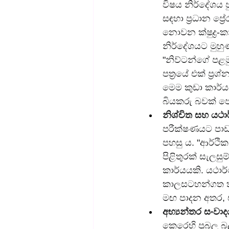
විෂය නිර්දේශය 
සඳහා ප්‍රධාන ප්
නොවන ක්ෂුද්‍ර-ක
නිර්දේශයට මුහු
"නිව්ටන්ගේ පළමු
පත්‍රයේ එක් ප්
මෙම කුඩා කාර්ය
බියකරු බවක් ප
නිශ්චිත සහ යථා
පරීක්ෂණයට පාඩම
පහසු ය. "ආර්ථික
පිළිතුරක් සැලසු
කාර්යයකි. යථාර
කාලසටහන්ගත කි
මඟ පාදන අතර, එ
අභ්‍යන්තර සංවාද
කෙරෙහි ප්‍රබල 