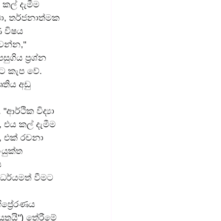
කල් දැමීම 
ුඩා, තර්ජනාත්මක 
ණ විෂය 
වන්න," 
ගිය ප්‍රශ්න 
ට කැප වේ. 
තිය අඩු 
ආර්ථික විද්‍යා 
එය කල් දැමීම 
ර, එක් රචනා 
යුක්ත 
 
ර්යමත් වීමට 
ප්‍රේරණය 
තුයි") තේරීමේ 