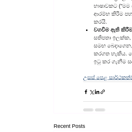
භාෂාවකට ("මම ම
ආරම්භ කිරීම පහ
කරයි.
වගවීම ඇති කිරීම
සතිපතා ඉලක්ක, 
සමඟ බෙදාගෙන, ප
කරගත හැකිය. වෙ
ඉටු කර ගැනීම සඳ
උසස් පෙළ සාර්ථකත්
Recent Posts