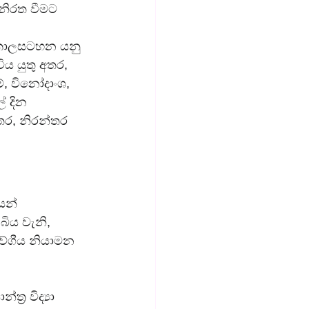
නිරත වීමට 
 කාලසටහන යනු 
ය යුතු අතර, 
්, විනෝදාංශ, 
 දින 
ර, නිරන්තර 
ෙන් 
ිය වැනි, 
වේගීය නියාමන 
 
ත්‍ර විද්‍යා 