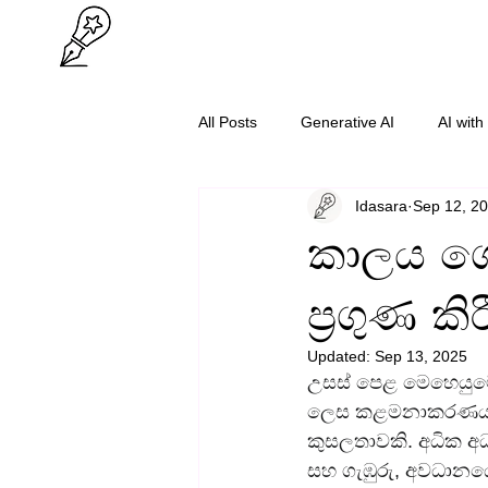
All Posts
Generative AI
AI with
Idasara
Sep 12, 2
O/L Success
Cybersecurity
කාලය ග
ප්‍රගුණ 
Updated:
Sep 13, 2025
උසස් පෙළ මෙහෙයුම
ලෙස කළමනාකරණය කි
කුසලතාවකි. අධික අධ
සහ ගැඹුරු, අවධානය