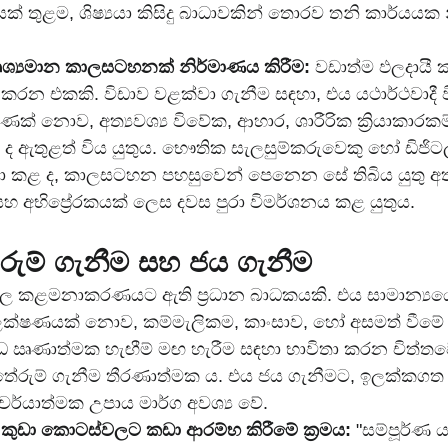
් තුළම, ශිෂ්‍යයා කිසිදු බාධාවකින් තොරව තනි කාර්යයක 
දෘශ්‍යමාන කාලසටහනක් නිර්මාණය කිරීම:
 වඩාත්ම ඵලදායී
 කරන එකකි. විඩාව වළක්වා ගැනීම සඳහා, එය යථාර්ථවාදී වි
ණක් නොව, අත්‍යවශ්‍ය විවේක, ආහාර, ශාරීරික ක්‍රියාකාරකම
 ඇතුළත් විය යුතුය. භෞතික සැලසුම්කරුවෙකු හෝ ඩිජිටල්
තා කළ ද, කාලසටහන පහසුවෙන් පෙනෙන සේ තිබිය යුතු අත
හ අභිප්‍රේරකයක් ලෙස දවස පුරා විමර්ශනය කළ යුතුය.
ේරුම් ගැනීම සහ ජය ගැනීම
කාල කළමනාකරණයට ඇති ප්‍රධාන බාධකයකි. එය සාමාන්‍යය
්ෂණයක් නොව, කම්මැලිකම, කාංසාව, හෝ අසමත් වීමේ බ
්ධ ඍණාත්මක හැඟීම් මඟ හැරීම සඳහා භාවිතා කරන චිත්ත
තේරුම් ගැනීම තීරණාත්මක ය. එය ජය ගැනීමට, ඉලක්කගත
චර්යාත්මක උපාය මාර්ග අවශ්‍ය වේ.
 කුඩා කොටස්වලට කඩා ආරම්භ කිරීමේ ක්‍රමය:
 "සම්පූර්ණ යාන්