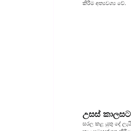
කිරීම අත්‍යවශ්‍ය වේ.
උසස් කාලසටහන
සරල කළ යුතු දේ ලැය