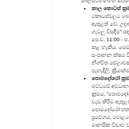
කාලසටහන්ගත කිරීමේ 
කාල කොටස් ක්‍ර
කොටස්වලට බෙදා,
ඇතුළත් වේ. උදාහ
ගැටලු විසඳීම" ස
පෙ.ව. 11:00 - 
කළ හැකිය. මෙම ක
සංජානන ක්ෂය වී
නිශ්චිත වේලාවක
පැහැදිලි, ක්‍රිය
පොමදෝරෝ ක්‍රම
මට්ටමේ අවධානය
ක්‍රමය, "පොමද
වැඩ කිරීම ඇතුළ
පොමදෝරෝ හතරකට 
ප්‍රවේශය, මොළය
මානසික විඩාව වළ