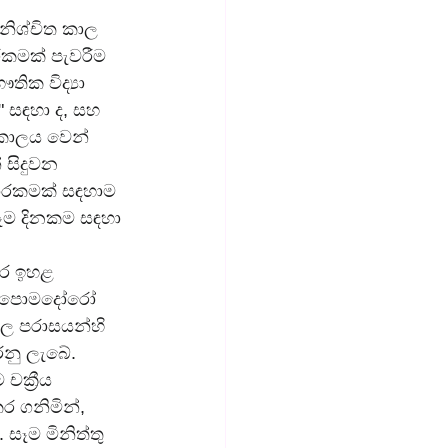
ම නිශ්චිත කාල 
රකමක් පැවරීම 
ික විද්‍යා 
" සඳහා ද, සහ 
 කාලය වෙන් 
 සිදුවන 
කාරකමක් සඳහාම 
ෑම දිනකම සඳහා 
ුර ඉහළ 
වන පොමදෝරෝ 
ල පරාසයන්හි 
නු ලැබේ. 
ක්‍රීය 
 ගනිමින්, 
සෑම මිනිත්තු 