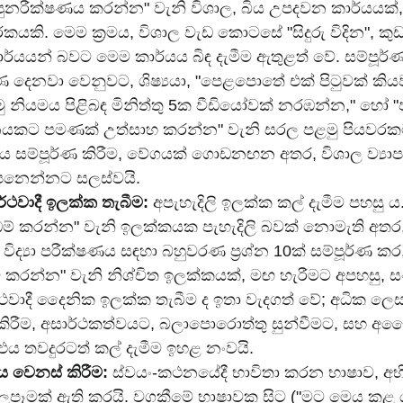
පුනරීක්ෂණය කරන්න" වැනි විශාල, බිය උපදවන කාර්යයක්, 
‍රේරකයකි. මෙම ක්‍රමය, විශාල වැඩ කොටසේ "සිදුරු විදින", ක
ාර්යයන් බවට මෙම කාර්යය බිඳ දැමීම ඇතුළත් වේ. සම්පූර්
ණ දෙනවා වෙනුවට, ශිෂ්‍යයා, "පෙළපොතේ එක් පිටුවක් කිය
 නියමය පිළිබඳ මිනිත්තු 5ක වීඩියෝවක් නරඹන්න," හෝ "පසු
‍රශ්නයකට පමණක් උත්සාහ කරන්න" වැනි සරල පළමු පියවරක
ය සම්පූර්ණ කිරීම, වේගයක් ගොඩනඟන අතර, විශාල ව්‍යාපෘ
ෙනෙන්නට සලස්වයි.
ර්ථවාදී ඉලක්ක තැබීම:
 අපැහැදිලි ඉලක්ක කල් දැමීම පහසු ය. "
් කරන්න" වැනි ඉලක්කයක පැහැදිලි බවක් නොමැති අතර, 
 විද්‍යා පරීක්ෂණය සඳහා බහුවරණ ප්‍රශ්න 10ක් සම්පූර්ණ ක
ම් කරන්න" වැනි නිශ්චිත ඉලක්කයක්, මඟ හැරීමට අපහසු, සං
්ථවාදී දෛනික ඉලක්ක තැබීම ද ඉතා වැදගත් වේ; අධික ලෙස
රීම, අසාර්ථකත්වයට, බලාපොරොත්තු සුන්වීමට, සහ අධෛ
ය තවදුරටත් කල් දැමීම ඉහළ නංවයි.
ය වෙනස් කිරීම:
 ස්වයං-කථනයේදී භාවිතා කරන භාෂාව, අභි
බලපෑමක් ඇති කරයි. වගකීමේ භාෂාවක සිට ("මට මෙය කළ යු