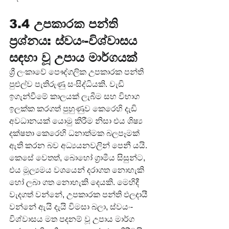
3.4 උපකාරක පන්ති 
ප්‍රශ්නය: ස්වයං-විශ්වාසය 
සඳහා වූ උපාය මාර්ගයක්
ශ්‍රී ලංකාවේ පෞද්ගලික උපකාරක පන්ති 
පුළුල්ව පැතිරුණු සංසිද්ධියකි. වැඩි 
ඉගැන්වීමේ කාලයක් ලැබීම සහ විභාග 
ඉලක්ක කරගත් පුහුණුව කෙරෙහි දැඩි 
අවධානයක් යොමු කිරීම නිසා එය ශිෂ්‍ය 
දක්ෂතා කෙරෙහි ධනාත්මක බලපෑමක් 
ඇති කරන බව අධ්‍යයනවලින් පෙනී යයි. 
කෙසේ වෙතත්, බොහෝ ග්‍රාමීය සිසුන්ට, 
එය මූල්‍යමය වශයෙන් දරාගත නොහැකි 
හෝ ලබා ගත නොහැකි දෙයකි. මෙහිදී 
වැදගත් වන්නේ, උපකාරක පන්ති ඵලදායී 
වන්නේ ඇයි දැයි විමසා බලා, ස්වයං-
විශ්වාසය මත පදනම් වූ උපාය මාර්ග 