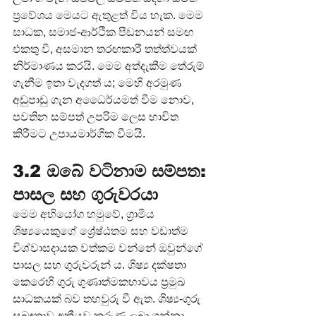
ප්‍රවේශය මෙයට ඇතුළත් විය හැක. මෙම 
සාධක, සමාජ-ආර්ථික පීඩනයන් සමඟ 
එකතු වී, අසමාන තරඟකාරී තත්ත්වයක් 
නිර්මාණය කරයි. මෙම අත්දැකීම තේරුම් 
ගැනීම ඉතා වැදගත් ය; මෙහි අරමුණ 
අඩුපාඩු ගැන අධෛර්යමත් වීම නොව, 
පවතින සම්පත් උපරිම ලෙස භාවිත 
කිරීමට උපායමාර්ගික වීමයි.
3.2 ඔබේ වටිනාම සම්පත: 
පාසල සහ ගුරුවරයා
මෙම අභියෝග හමුවේ, ග්‍රාමීය 
ශිෂ්‍යයෙකුගේ ශ්‍රේෂ්ඨතම සහ වඩාත්ම 
විශ්වාසදායක වත්කම වන්නේ ඔවුන්ගේ 
පාසල සහ ගුරුවරුන් ය. ශිෂ්‍ය දක්ෂතා 
කෙරෙහි ගුරු ගුණාත්මකභාවය ප්‍රමුඛ 
සාධකයක් බව තහවුරු වී ඇත. ශිෂ්‍ය-ගුරු 
සබඳතාව අක්‍රීයව කරුණු ලබා ගන්නා 