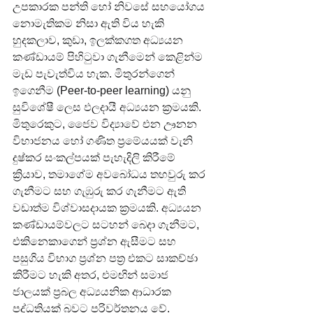
උපකාරක පන්ති හෝ නිවසේ සහයෝගය 
නොමැතිකම නිසා ඇති විය හැකි 
හුදකලාව, කුඩා, ඉලක්කගත අධ්‍යයන 
කණ්ඩායම් පිහිටුවා ගැනීමෙන් කෙළින්ම 
මැඩ පැවැත්විය හැක. මිතුරන්ගෙන් 
ඉගෙනීම (Peer-to-peer learning) යනු 
සුවිශේෂී ලෙස ඵලදායී අධ්‍යයන ක්‍රමයකි. 
මිතුරෙකුට, ජෛව විද්‍යාවේ එන ඌනන 
විභාජනය හෝ ගණිත ප්‍රමේයයක් වැනි 
දුෂ්කර සංකල්පයක් පැහැදිලි කිරීමේ 
ක්‍රියාව, තමාගේම අවබෝධය තහවුරු කර 
ගැනීමට සහ ගැඹුරු කර ගැනීමට ඇති 
වඩාත්ම විශ්වාසදායක ක්‍රමයකි. අධ්‍යයන 
කණ්ඩායම්වලට සටහන් බෙදා ගැනීමට, 
එකිනෙකාගෙන් ප්‍රශ්න ඇසීමට සහ 
පසුගිය විභාග ප්‍රශ්න පත්‍ර එකට සාකච්ඡා 
කිරීමට හැකි අතර, එමඟින් සමාජ 
ජාලයක් ප්‍රබල අධ්‍යයනික ආධාරක 
පද්ධතියක් බවට පරිවර්තනය වේ.