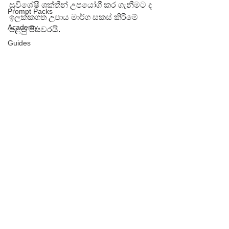
සුවිශේෂී ශක්තීන් උපයෝගී කර ගැනීමට ද 
Prompt Packs
ඉලක්කගත උපාය මාර්ග සකස් කිරීමේ 
Academy
පළමු පියවරයි.
Guides