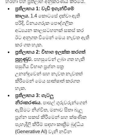
හරහා එහි ප්‍රතිලාභ අනුකරණය කිරීමයි.
ප්‍රතිලාභය 1: වැඩි ඉගැන්වීමේ 
කාලය.
 1.4 කොටසේ දක්වා ඇති 
පරිදි, විනයගරුක පෞද්ගලික 
අධ්‍යයන කාලසටහනක් සකස් කර 
ඊට අනුගත වීමෙන් මෙය නැවත ඇති 
කර ගත හැක.
ප්‍රතිලාභය 2: විභාග ඉලක්ක කරගත් 
පුහුණුව.
 පහසුවෙන් ලබා ගත හැකි 
පසුගිය විභාග ප්‍රශ්න පත්‍ර 
උනන්දුවෙන් සහ නැවත නැවතත් 
කිරීමෙන් මෙය සාක්ෂාත් කරගත 
හැක.
ප්‍රතිලාභය 3: ගැටලු 
නිරාකරණය.
 පාසල් ගුරුවරුන්ගෙන් 
ඇසීමට නිශ්චිත, මනාව සිතා බැලූ 
ප්‍රශ්න සකස් කිරීමෙන් සහ ක්ෂණික 
පැහැදිලි කිරීම් සඳහා කෘත්‍රිම බුද්ධිය 
(Generative AI) වැනි නවීන 