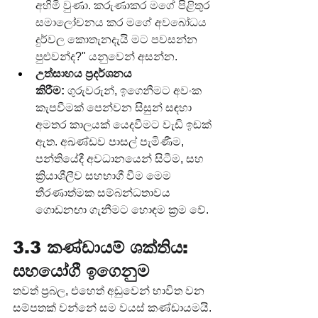
අහිමි වුණා. කරුණාකර මගේ පිළිතුර 
සමාලෝචනය කර මගේ අවබෝධය 
දුර්වල කොතැනදැයි මට පවසන්න 
පුළුවන්ද?" යනුවෙන් අසන්න.
උත්සාහය ප්‍රදර්ශනය 
කිරීම:
 ගුරුවරුන්, ඉගෙනීමට අවංක 
කැපවීමක් පෙන්වන සිසුන් සඳහා 
අමතර කාලයක් යෙදවීමට වැඩි ඉඩක් 
ඇත. අඛණ්ඩව පාසල් පැමිණීම, 
පන්තියේදී අවධානයෙන් සිටීම, සහ 
ක්‍රියාශීලීව සහභාගී වීම මෙම 
තීරණාත්මක සම්බන්ධතාවය 
ගොඩනඟා ගැනීමට හොඳම ක්‍රම වේ.
3.3 කණ්ඩායම් ශක්තිය: 
සහයෝගී ඉගෙනුම
තවත් ප්‍රබල, එහෙත් අඩුවෙන් භාවිත වන 
සම්පතක් වන්නේ සම වයස් කණ්ඩායමයි. 