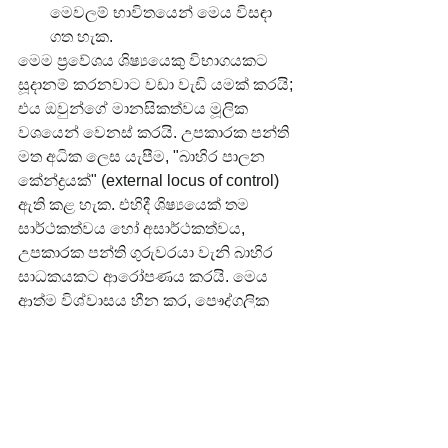
මෙවලම් භාවිතයෙන් මෙය විසඳා 
ගත හැක.
මෙම ප්‍රවේශය ශිෂ්‍යයෙකු විභාගයකට 
සූදානම් කරනවාට වඩා වැඩි යමක් කරයි; 
එය ඔවුන්ගේ මානසිකත්වය මූලික 
වශයෙන් වෙනස් කරයි. උපකාරක පන්ති 
මත අධික ලෙස යැපීම, "බාහිර පාලන 
කේන්ද්‍රයක්" (external locus of control) 
ඇති කළ හැක. එහිදී ශිෂ්‍යයෙක් තම 
සාර්ථකත්වය හෝ අසාර්ථකත්වය, 
උපකාරක පන්ති ගුරුවරයා වැනි බාහිර 
සාධකයකට ආරෝපණය කරයි. මෙය 
ආත්ම විශ්වාසය හීන කර, පෞද්ගලික 
උත්සාහයේ වටිනාකම අඩු කළ හැක. 
ස්වයං-විශ්වාසය මත පදනම් වූ පද්ධතියක් 
ගොඩනඟා ගැනීමට සවිඥානිකව තෝරා 
ගැනීමෙන්, සිසුන් "අභ්‍යන්තර පාලන 
කේන්ද්‍රයක්" (internal locus of control) 
වර්ධනය කර ගනී. ඔවුහු තම අධ්‍යාපනයේ 