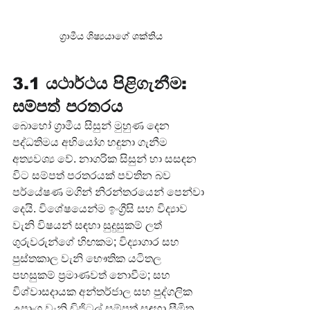
ග්‍රාමීය ශිෂ්‍යයාගේ ශක්තිය
3.1 යථාර්ථය පිළිගැනීම: 
සම්පත් පරතරය
බොහෝ ග්‍රාමීය සිසුන් මුහුණ දෙන 
පද්ධතිමය අභියෝග හඳුනා ගැනීම 
අත්‍යවශ්‍ය වේ. නාගරික සිසුන් හා සසඳන 
විට සම්පත් පරතරයක් පවතින බව 
පර්යේෂණ මගින් නිරන්තරයෙන් පෙන්වා 
දෙයි. විශේෂයෙන්ම ඉංග්‍රීසි සහ විද්‍යාව 
වැනි විෂයන් සඳහා සුදුසුකම් ලත් 
ගුරුවරුන්ගේ හිඟකම; විද්‍යාගාර සහ 
පුස්තකාල වැනි භෞතික යටිතල 
පහසුකම් ප්‍රමාණවත් නොවීම; සහ 
විශ්වාසදායක අන්තර්ජාල සහ පුද්ගලික 
උපාංග වැනි ඩිජිටල් සම්පත් සඳහා සීමිත 