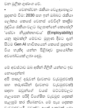
වන මූලික ගුණාංග වේ.
•          වෙනස්වන රැකියා වෙළඳපොළට 
සූදානම් වීම: 2030 සහ ඉන් ඔබ්බට රැකියා 
ලෝකය කෙසේ වෙනස් වේවිද? කෘත්‍රිම 
බුද්ධිය රැකියා වලට බලපාන්නේ කෙසේද? 
‘සේවා නියුක්තභාවය’ (Employability) 
යනු කුමක්ද? මේවාට මුහුණ දීමට දැන් 
සිටම Gen AI භාවිතයෙන් කෙසේ සූදානම් 
විය හැකිද යන්න පිළිබඳව ප්‍රායෝගික 
අවබෝධයක් ලබා දෙමු.
මේ අවස්ථාව ඔබ අතින් ගිලිහී යන්නට ඉඩ 
නොදෙන්න!
අපි පාසල් දරුවන් (වෙනම වැඩමුළුවක්) 
සහ තරුණයින් (වෙනම වැඩමුළුවක්) 
සඳහා ඔවුන්ගේ වයස් මට්ටම්වලට 
ගැලපෙන පරිදි විශේෂිත වැඩමුළු දෙකක් 
සැලසුම් කර තිබෙනවා. මේ පැය දෙකක 
වැඩමුළුවලදී, ඔවුන්ට අලුත් දැනුමක් ලබා 