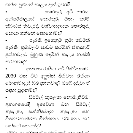
ගන්න පුළුවන් කාලය දැන් ඉවරයි.
•          තොරතුරු අධි භාරය: 
අන්තර්ජාලයේ තොරතුරු ඕනෑ තරම් 
තිබුණත් නිවැරදි, විශ්වාසදායක තොරතුරු 
සොයා ගන්නේ කොහොමද?
•          පැරණි ඉගෙනුම් ක්‍රම: තවමත් 
පැරණි ක්‍රමවලට පාඩම් කරමින් ඒකාකාරී 
ප්‍රශ්නවලට මුහුණ දෙමින් කාලය නාස්ති 
කරනවාද?
•          අනාගත රැකියා අවිනිශ්චිතතාව: 
2030 වන විට අලුතින් බිහිවන රැකියා 
මොනවාදැයි ඔබ දන්නවාද? ඔබේ දරුවා ඒ 
සඳහා සූදානම්ද?
•          ඩිජිටල් කුසලතා නොමැතිවීම: 
අනාගතයේදී අත්‍යවශ්‍ය වන ඩිජිටල් 
කුසලතා, සන්නිවේදන කුසලතා සහ 
විවේචනාත්මක චින්තනය වර්ධනය කර 
ගන්නේ කෙසේද?
මේවා අද බොහෝ දෙමාපියන් සහ තරුණ 