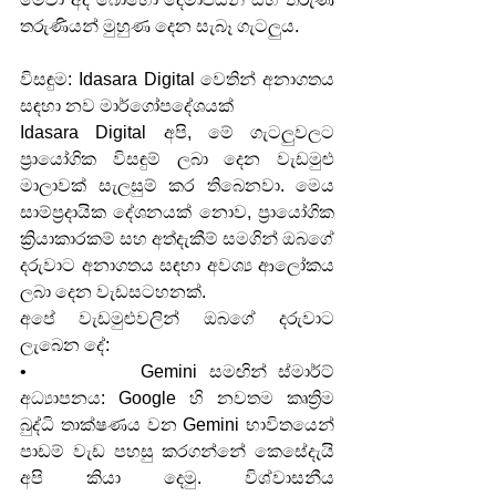
තරුණියන් මුහුණ දෙන සැබෑ ගැටලුය.
විසඳුම: Idasara Digital වෙතින් අනාගතය 
සඳහා නව මාර්ගෝපදේශයක්
Idasara Digital අපි, මේ ගැටලුවලට 
ප්‍රායෝගික විසඳුම් ලබා දෙන වැඩමුළු 
මාලාවක් සැලසුම් කර තිබෙනවා. මෙය 
සාම්ප්‍රදායික දේශනයක් නොව, ප්‍රායෝගික 
ක්‍රියාකාරකම් සහ අත්දැකීම් සමගින් ඔබගේ 
දරුවාට අනාගතය සඳහා අවශ්‍ය ආලෝකය 
ලබා දෙන වැඩසටහනක්.
අපේ වැඩමුළුවලින් ඔබගේ දරුවාට 
ලැබෙන දේ:
•          Gemini සමඟින් ස්මාර්ට් 
අධ්‍යාපනය: Google හි නවතම කෘත්‍රිම 
බුද්ධි තාක්ෂණය වන Gemini භාවිතයෙන් 
පාඩම් වැඩ පහසු කරගන්නේ කෙසේදැයි 
අපි කියා දෙමු. විශ්වාසනීය 