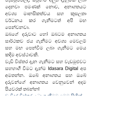
දෙනවා පමණක් නොව, අනාගතයට 
අවශ්‍ය මානසිකත්වය සහ කුසලතා 
වර්ධනය කර ගැනීමටත් අපි මඟ 
පෙන්වනවා.
ඔබගේ දරුවාට හෝ ඔබටම අනාගතය 
සාර්ථකව ජය ගැනීමට අවශ්‍ය මෙවලම් 
සහ මඟ පෙන්වීම ලබා ගැනීමට මෙය 
කදිම අවස්ථාවකි.
වැඩි විස්තර දැන ගැනීමට සහ වැඩමුළුවට 
සහභාගී වීමට දැන්ම Idasara Digital අප 
අමතන්න. ඔබේ අනාගතය සහ ඔබේ 
දරුවන්ගේ අනාගතය වෙනුවෙන් අදම 
පියවරක් තබන්න!
වැඩිදුර විස්තර ලබා ගැනීමට මෙම සිහින් 
ෆෝරමය පුරවන්න