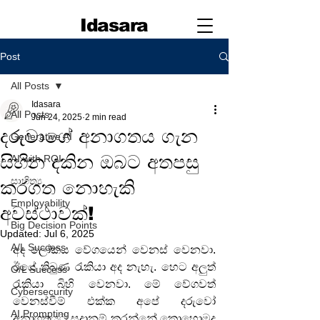
Idasara
Post
All Posts
Idasara
All Posts
Jun 24, 2025
2 min read
දරුවාගේ අනාගතය ගැන
Generative AI
සිහින දකින ඔබට අතපසු
AI with ROI
සාහිත්‍ය
කරගත නොහැකි
Employability
අවස්ථාවක්!
Big Decision Points
Updated:
Jul 6, 2025
A/L Success
අද ලෝකය වේගයෙන් වෙනස් වෙනවා. 
ඊයේ තිබුණ රැකියා අද නැහැ. හෙට අලුත් 
O/L Success
රැකියා බිහි වෙනවා. මේ වේගවත් 
Cybersecurity
වෙනස්වීම් එක්ක අපේ දරුවෝ 
AI Prompting
අනාගතයට සූදානම් කරන්නේ කොහොමද 