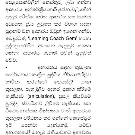
පෙළපොත්වලින් තොරතුරු ලබා ගන්නා 
ආකාරය, අන්තර්ක්‍රියාකාරී ප්‍රශ්නාවලියකින් 
දැනුම පරීක්ෂා කරන ආකාරය සහ ඔබේම 
අධ්‍යයන ද්‍රව්‍ය උඩුගත කර විභාග සඳහා 
සූදානම් වන ආකාරය ඔවුන් ඉගෙන ගනීවි. 
තවදුරටත්, ‘Learning Coach Gem’ හරහා 
පුද්ගලාරෝපිත අධ්‍යයන සැලසුම් සකසා 
ගන්නා ආකාරය ගැනත් ඔවුන් දැනුවත් 
වේවි.
•          අනාගතය සඳහා කුසලතා 
සංවර්ධනය: කෘත්‍රිම බුද්ධිය නිර්මාණශීලීව 
භාවිතා කරන්නේ කෙසේද? භාෂා 
කුසලතා, පැහැදිලිව අදහස් ප්‍රකාශ කිරීමේ 
හැකියාව (articulation), පුළුල් කියවීමේ 
පුරුද්ද, ස්වාධීනව ලිවීමේ හැකියාව සහ 
විවේචනාත්මක චින්තනය වැනි අත්‍යවශ්‍ය 
කුසලතා වර්ධනය කර ගන්නේ කෙසේදැයි 
අපි පෙන්වා දෙන්නෙමු. මේවා 
අනාගතයේදී ඕනෑම රැකියාවකට අත්‍යවශ්‍ය 