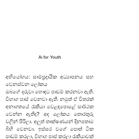
Ai for Youth
අභියෝගය: සාම්ප්‍රදායික අධ්‍යාපනය සහ 
වෙනස්වන ලෝකය
ඔබගේ දරුවා හොඳට පාඩම් කරනවා ඇති. 
විභාග පාස් වෙනවා ඇති. නමුත් ඒ විතරක් 
අනාගතයේ රැකියා වෙළඳපොළේ සාර්ථක 
වෙන්න ඇතිද? අද ලෝකය තොරතුරු 
වලින් පිරිලා. අලුත් තාක්ෂණයන් දිනපතාම 
බිහි වෙනවා. ඉස්සර වගේ පොත් ටික 
පාඩම් කරලා, විභාග පාස් කරලා රැකියාවක් 