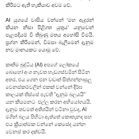
කිරීමට ඇති හැකියාව අවම වේ. 
AI ‍යුගයේ වාසිය වන්නේ ‘මහ ඇදුරන් 
කියන නිසා පිළිගත යුතුය’ යනුවෙන් 
පැලපදියම් වී තිබුණු මතය අහෝසි වීමයි. 
ප්‍රශ්න කිරීමෙන්, විමසා බැලීමෙන් දැනුම 
නව මානයකට යොමු වේ. 
කෘතිම බුද්ධිය (AI) අපගේ ලෝකයේ 
බොහෝ අංශ නැවත හැඩගස්වමින් සිටින 
අතර, එය ගෙන එන වඩාත් සිත්ගන්නාසුලු 
වෙනස්කම්වලින් එකක් වන්නේ දීර්ඝ 
කාලයක් තිස්සේ පැවති "දැනුම බලයයි" 
යන කියමනට  එල්ල කරන අභියෝගයයි. 
දැනුම තවමත් අතිශයින් වටිනා වුවද, AI 
මගින් බලය පිහිටා ඇත්තේ කොතැනද සහ 
එය ක්‍රියාත්මක වන්නේ කෙසේද යන්න 
වෙනස් කර දක්වයි.