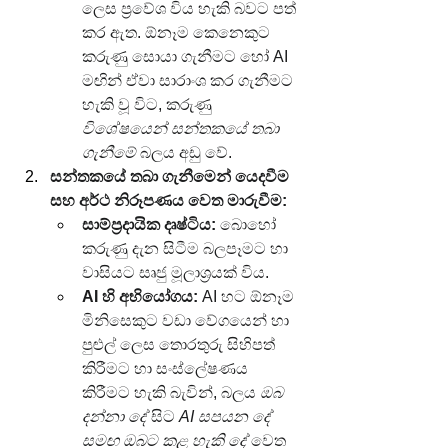
ලෙස ප්‍රවේශ විය හැකි බවට පත් 
කර ඇත. ඕනෑම කෙනෙකුට 
කරුණු සොයා ගැනීමට හෝ AI 
මඟින් ඒවා සාරාංශ කර ගැනීමට 
හැකි වූ විට, කරුණු 
විශේෂයෙන් සන්තකයේ තබා 
ගැනීමේ
 බලය අඩු වේ.
සන්තකයේ තබා ගැනීමෙන් යෙදවීම 
සහ අර්ථ නිරූපණය වෙත මාරුවීම:
සාම්ප්‍රදායික දෘෂ්ටිය:
 බොහෝ 
කරුණු දැන සිටීම බලපෑමට හා 
වාසියට සෘජු මූලාශ්‍රයක් විය.
AI හි අභියෝගය:
 AI හට ඕනෑම 
මිනිසෙකුට වඩා වේගයෙන් හා 
පුළුල් ලෙස තොරතුරු සිහිපත් 
කිරීමට හා සංස්ලේෂණය 
කිරීමට හැකි බැවින්, බලය 
ඔබ 
දන්නා දේ
 සිට 
AI සපයන දේ 
සමඟ ඔබට කළ හැකි දේ
 වෙත 