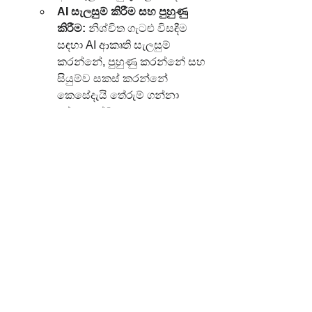
AI සැලසුම් කිරීම සහ පුහුණු 
කිරීම:
 නිශ්චිත ගැටළු විසඳීම 
සඳහා AI ආකෘති සැලසුම් 
කරන්නේ, පුහුණු කරන්නේ සහ 
සියුම්ව සකස් කරන්නේ 
කෙසේදැයි තේරුම් ගන්නා 
පුද්ගලයන්ට සහ 
කණ්ඩායම්වලට අතිවිශාල 
බලයක් ඇත. ඔවුන්ගේ "දැනුම" 
බුද්ධිය 
නිර්මාණය කිරීම
 තුළ 
පවතී.
AI හි සීමාවන් සහ ආචාර ධර්ම 
අවබෝධ කර ගැනීම:
 AI හි 
ආචාර ධර්මාත්මක ඇඟවුම්, එහි 
සමාජ බලපෑම සහ එහි භාවිතය 
වගකීමෙන් පාලනය කරන්නේ 
කෙසේද යන්න අවබෝධ කර 
ගැනීම තුළද බලය පවතී. මෙම 