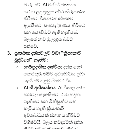
මාරු වේ. AI මඟින් ජනනය 
කරන ලද දැනුම අර්ථ නිරූපණය 
කිරීමට, විවේචනාත්මකව 
ඇගයීමට, සංස්ලේෂණය කිරීමට 
සහ යෙදවීමට ඇති හැකියාව 
බලයේ නව මූලාශ්‍රය බවට 
පත්වේ.
ප්‍රාතමික දත්තවලට වඩා "ක්‍රියාකාරී 
බුද්ධියේ" නැඟීම:
සාම්ප්‍රදායික දෘෂ්ටිය:
 දත්ත හෝ 
තොරතුරු තිබීම අවබෝධය ලබා 
ගැනීමේ පළමු පියවර විය.
AI හි අභියෝගය:
 AI විශාල දත්ත 
කට්ටල සැකසීමට, රටා හඳුනා 
ගැනීමට සහ මිනිසුන්ට මඟ 
හැරිය හැකි ක්‍රියාකාරී 
අවබෝධයක් ජනනය කිරීමට 
විශිෂ්ටයි. බලය තවදුරටත් දත්ත 