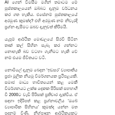
AI ගෙන් විමසීම මගින් තමාටම මේ 
පුස්තකාලයෙන් ඔබ්බට දැනුම වර්ධනය 
කර ගත හැකිය. එසේනම් පුස්තකාලයේ 
අරමුණ කුමක්ද? එහි අරමුණ නම් නිවැරදි 
ප්‍රශ්න ඇසීමට ඔබව දැනුවත් කිරීමයි.
යැපුම් ආර්ථික මොඩලයේ සිරවී සිටින 
තාක් කල් සිහින සැබෑ කර ගන්නට 
නොහැකි බව වටහා ගැනීමට හැකි වේ 
නම් එයම ජීවිතයට වටී.
නොමිලේ දැනුම බෙදන ‘ඉඩසර’ ව්‍යාපෘතිය 
ප්‍රජා මූලික නියමු විමර්ශනයක ප්‍රථිපළයකි. 
සමාජ මාධ්‍ය භාවිතයෙන් කළ මෙකී 
විමර්ශනයට ලක්ෂ දෙකක පිරිසක් සහභාගී 
වී 2000ට වැඩි පිරිසක් ප්‍රතිචාර දැක්වීය. ඒ 
සඳහා ඉදිරිපත් කළ ප්‍රශ්නාවලිය ‘ඔබේ 
ව්‍යාපාරික සිහිනය’ කුමක්ද යන්න මත 
පදනම් විණි. නිශ්පාදන ආර්ථිකයකට 