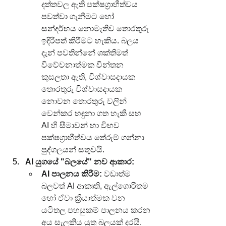
දත්තවල ඇති පක්ෂග්‍රාහීත්වය 
පවත්වා ගැනීමට හෝ 
සන්දර්භය නොමැතිව තොරතුරු 
ඉදිරිපත් කිරීමට හැකිය. බලය 
දැන් පවතින්නේ ශක්තිමත් 
විවේචනාත්මක චින්තන 
කුසලතා ඇති, විශ්වාසදායක 
තොරතුරු විශ්වාසදායක 
නොවන තොරතුරු වලින් 
වෙන්කර හඳුනා ගත හැකි සහ 
AI හි සීමාවන් හා විභව 
පක්ෂග්‍රාහීත්වය තේරුම් ගන්නා 
පුද්ගලයන් සතුවයි.
AI යුගයේ "බලයේ" නව ආකාර:
AI පාලනය කිරීම:
 වඩාත්ම 
බලවත් AI ආකෘති, ඇල්ගොරිතම 
හෝ ඒවා ක්‍රියාත්මක වන 
යටිතල පහසුකම් පාලනය කරන 
අය සැලකිය යුතු බලයක් දරයි.