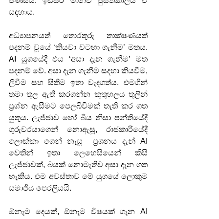
පිණිසය. ඉඩසර මානව පුස්තකාලය ඒ 
සඳහාය.
අධ්‍යාපනයත් තොරතුරු තාක්ෂණයත් 
පදනම් වූයේ ‘කියවා වටහා ගැනීම’ මතය. 
AI යුගයේදී එය ‘අසා දැන ගැනීම’ මත 
පදනම් වේ. අසා දැන ගැනීම සදහා කියවීම, 
ලිවීම සහ සිතීම ඉතා වැදගත්ය. එමගින් 
තමා තුල ඇති කරගන්න කුතුහලය තුලින් 
ප්‍රශ්න ඇසීමට පෙලබිවිමක් තැති කර ගත 
යුතුය. ලැජ්ජාව හෝ බිය නිසා පන්තියේදී 
ගුරුවරයාගෙන් නොඇසූ, රාජකාරියේදී 
ලොක්කා ගෙන් නෑසූ  ප්‍රශනය දැන් AI 
වෙතින් ඉතා ලෙහෙසියෙන් කිසි 
ලැජ්ජාවක්, බයක් නොමැතිව අසා දැන ගත 
හැකිය. එම අවස්තාව මේ යුගයේ ලොකුම 
සමාජීය පෙරලියයි. 
ඕනෑම දෙයක්, ඕනෑම විෂයක් ගැන AI 