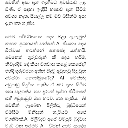
වෙතින් අසා දැන ගැනීමට අවස්ථාව උදා 
විණි. ඒ සඳහා ඉංග්‍රීසි භාෂාව දැන සිටීම 
අවශ්‍ය නැත. සියල්ල තම මව් බසින්ම අසා 
දැන ගත හැකිය. 
මෙම පරිවර්තනය දෙස බලා ඇතැමුන් 
නඟන ප්‍රශනයක් වන්නේ AI කියනා දෙය 
විශ්වාස කරන්නේ කෙසේද යන්නයි. 
මෙතෙක් ගුරුවරුන් කී දෙය හරිම, 
නිවැරදිම දේ කියා විශවාස කළේ කෙසේද? 
එහිදී ගුරුවරයා අතින් සිදුවූ අඩුපාඩු සිදු වුනු 
අවස්ථා නොතිබුණේද? AI වෙතින්ද 
අඩුපාඩු සිදුවිය හැකිය.ඒ බව දැන සිටීම 
ඉතා වැදගත්ය. තව දුරටත් ප්‍රශ්න කිරීමෙන් 
එකී අඩුපාඩුව මඟ හරවා ගත හැකිය.  AI 
වෙතින් ලැබෙන පිලිතිරු බුද්ධියෙන් 
විමසීම මිනිසුන් හැටියට අපේ 
වගකීමකි.AI පිලිබදව අපේ විමසුම් බුද්ධිය 
වැඩි වන තරමට AI  විසින් අපව ආදේශ 