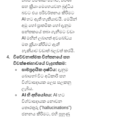
තිබීම පමණක් නොව, තීරණ 
සහ ක්‍රියා මෙහෙයවන බුද්ධිය 
බවට එය පරිවර්තනය කිරීමට 
AI හට ඇති හැකියාවයි. මෙයින් 
අමු හෝ ප්‍රාතමික හෝ දැනුම 
සන්තකයේ තබා ගැනීමට වඩා 
AI මඟින් ලබාගත් අවබෝධය 
මත 
ක්‍රියා කිරීමට ඇති 
හැකියාව
 වඩාත් බලවත් කරයි.
විවේචනාත්මක චින්තනයේ සහ 
විචක්ෂණභාවයේ වැදගත්කම:
සාම්ප්‍රදායික දෘෂ්ටිය:
 දැනුම 
බොහෝ විට අධිකාරී සහ 
විශ්වාසදායක ලෙස සලකනු 
ලැබීය.
AI හි අභියෝගය:
 AI හට 
විශ්වාසදායක නොවන 
තොරතුරු ("hallucinations") 
ජනනය කිරීමට, එහි පුහුණු 