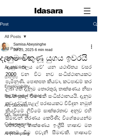
Idasara
Post
All Posts
Samisa Abeysinghe
All Posts
Jul 25, 2025
6 min read
දැනුම විකුණූ යුගය ඉවරයි
Generative AI
‘දැනුම බලය වේ’ යන යථාර්තය වසර 
AI with ROI
2000 වන විට නව සංධිස්ථානයකට 
සාහිත්‍ය
පැමිනුණි. පොතපත කියවා, කටපාඩම් කර 
Employability
ලබා ගත් දැනුම තොරතුරු තාක්ෂණය නිසා 
Big Decision Points
තවත් පුළුල් වීම එකී සංධිස්ථානයයි. දැනුම 
තව දුරටත් පළල් පරාසයකට විවිදුන නමුත් 
A/L Success
කියවීමේ ලිවීමේ සාක්ෂරතාව අනුව එහි 
O/L Success
සීමාවන් තීරණය කෙරිණි; විශේෂයෙන්ම 
Cybersecurity
තොරතුරු තාක්ෂණය ඉංග්‍රීසි භාෂාව මත 
පදනම් වීම එවැනි සීමාවකි. භාෂාවේ 
AI Prompting