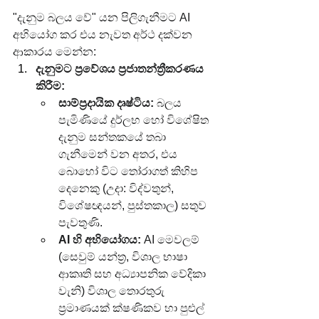
"දැනුම බලය වේ" යන පිලිගැනීමට AI 
අභියෝග කර එය නැවත අර්ථ දක්වන 
ආකාරය මෙන්න:
දැනුමට ප්‍රවේශය ප්‍රජාතන්ත්‍රීකරණය 
කිරීම:
සාම්ප්‍රදායික දෘෂ්ටිය:
 බලය 
පැමිණියේ දුර්ලභ හෝ විශේෂිත 
දැනුම සන්තකයේ තබා 
ගැනීමෙන් වන අතර, එය 
බොහෝ විට තෝරාගත් කිහිප 
දෙනෙකු (උදා: විද්වතුන්, 
විශේෂඥයන්, පුස්තකාල) සතුව 
පැවතුණි.
AI හි අභියෝගය:
 AI මෙවලම් 
(සෙවුම් යන්ත්‍ර, විශාල භාෂා 
ආකෘති සහ අධ්‍යාපනික වේදිකා 
වැනි) විශාල තොරතුරු 
ප්‍රමාණයක් ක්ෂණිකව හා පුළුල් 