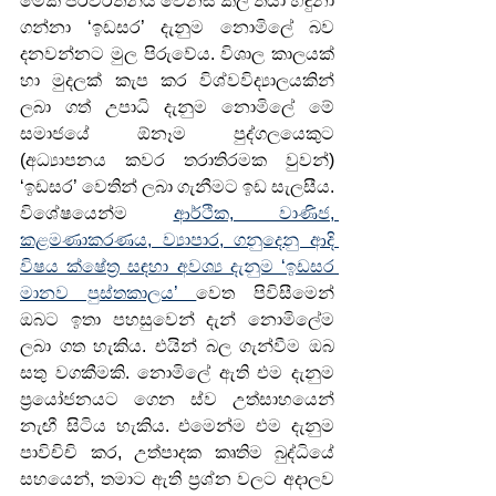
මෙකී පරිවර්තනීය වෙනස කල් තියා හඳුනා 
ගන්නා ‘ඉඩසර’ දැනුම නොමිලේ බව 
දනවන්නට මුල පිරුවේය. විශාල කාලයක් 
හා මුදලක් කැප කර විශ්වවිද්‍යාලයකින් 
ලබා ගත් උපාධි දැනුම නොමිලේ මේ 
සමාජයේ ඕනෑම පුද්ගලයෙකුට 
(අධ්‍යාපනය කවර තරාතිරමක වුවන්) 
‘ඉඩසර’ වෙතින් ලබා ගැනීමට ඉඩ සැලසීය. 
විශේෂයෙන්ම 
ආර්ථික, වාණිජ, 
කළමණාකරණය, ව්‍යාපාර, ගනුදෙනු ආදි 
විෂය ක්ෂේත්‍ර සඳහා අවශ්‍ය දැනුම ‘ඉඩසර 
මානව පුස්තකාලය’ 
වෙත පිවිසීමෙන් 
ඔබට ඉතා පහසුවෙන් දැන් නොමිලේම 
ලබා ගත හැකිය. එයින් බල ගැන්වීම ඔබ 
සතු වගකීමකි. නොමිලේ ඇති එම දැනුම 
ප්‍රයෝජනයට ගෙන ස්ව උත්සාහයෙන් 
නැඟී සිටිය හැකිය. එමෙන්ම එම දැනුම 
පාවිචිචි කර, උත්පාදක කෘතිම බුද්ධියේ  
සහයෙන්, තමාට ඇති ප්‍රශ්න වලට අදාලව 