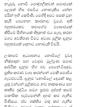
නැඹුරු නොවී පෞද්ගලිකවත් සමාජයක් 
ලෙසත් හිස එසවිය නොහැකිය යන්න 
එයින් ඉඟි කෙරිණි. මෙහිදී අපට පසක් වුන 
කැපී පෙනෙන කාරනාව වුයේ, අති 
බහුතරයකට තමාගේම ව්‍යාපාරයක් 
කිරීමේ සිහිනයක් තිබුනත් එය සැබෑ කරන 
මගට අවතීරණ වීමට අවශ්‍ය මුලික දැනුම 
බහුතරයක් දෙනාට නොමැති වීමයි.
ලංකාවේ අධ්‍යාපනය නොමිලේ වුවද 
නිෂ්පාදන සහ වෙදාම මුල්වුණ සමාජ 
ආර්ථික දැනුම හිග බව පෙනේ.විසඳුම, 
ප්‍රතිසංකරණ වශ්‍ය කරන්නේ මෙකී සමාජීය 
ගැටළුවටයි. දැනුම ‘නොමිලේ දෙයක්’ කළ 
යුතු වන්නේ මූළිකවම නව තාකෂණය සහ 
කෘතීම බුද්ධිය සමග ප්‍රජාව දුප්පත් කමේ 
මානසික බැම්මෙන්නි දහස් කර ගැනීම 
පිණිසය. ස්ව ශක්තිය මතු කර ගැනීම 