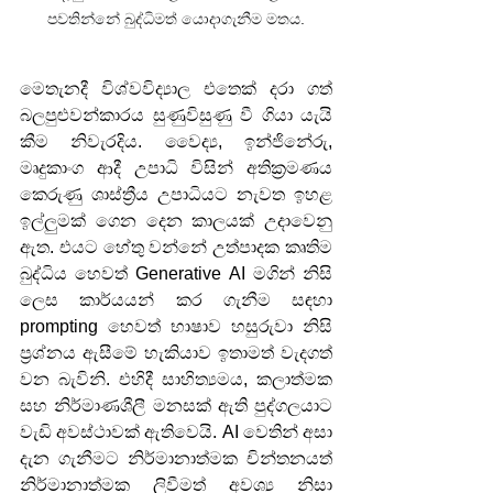
පවතින්නේ බුද්ධිමත් යොදාගැනීම මතය.
මෙතැනදී විශ්වවිද්‍යාල එතෙක් දරා ගත් 
බලපුළුවන්කාරය සුණුවිසුණු වී ගියා යැයි 
කීම නිවැරදිය. වෛද්‍ය, ඉන්ජිනේරු, 
මෘදුකාංග ආදී උපාධි විසින් අතික්‍රමණය 
කෙරුණු ශාස්ත්‍රීය උපාධියට නැවත ඉහළ 
ඉල්ලුමක් ගෙන දෙන කාලයක් උදාවෙනු 
ඇත. එයට හේතු වන්නේ උත්පාදක කෘතිම 
බුද්ධිය හෙවත් Generative AI මගින් නිසි 
ලෙස කාර්යයන් කර ගැනීම සඳහා 
prompting හෙවත් භාෂාව හසුරුවා නිසි 
ප්‍රශ්නය ඇසීමේ හැකියාව ඉතාමත් වැදගත් 
වන බැවිනි. එහිදී සාහිත්‍යමය, කලාත්මක 
සහ නිර්මාණශීලී මනසක් ඇති පුද්ගලයාට 
වැඩි අවස්ථාවක් ඇතිවෙයි. AI වෙතින් අසා 
දැන ගැනීමට නිර්මානාත්මක චින්තනයත් 
නිර්මානාත්මක ලිවීමත් අවශ්‍ය නිසා 