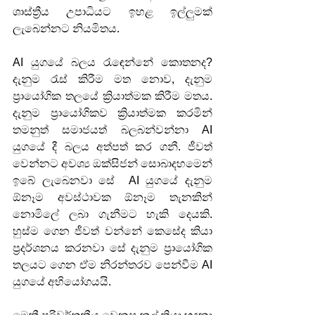
ශාස්ත්‍රීය උපාධියට ඉහළ ඉල්ලුමක් 
ලැබෙන්නට නියමිතය.
AI යුගයේ බලය රැඳෙන්නේ කොතනද? 
දැනුම රැස් කිරීම මත නොව, දැනුම 
ප්‍රායෝගික තලයේ ක්‍රියාත්මක කිරීම මතය. 
දැනුම ප්‍රායෝගිකව ක්‍රියාත්මක කරමින් 
තමනුත් සමාජයත් බලබන්වන්නා AI 
යුගයේ දී බලය අත්පත් කර ගනී. ජීවත් 
වෙන්නට අවශ්‍ය ඔක්සිජන් සොබාදහමෙන් 
ඉබේ ලැබෙනවා සේ  AI යුගයේ දැනුම 
ඕනෑම අවස්ථාවක ඕනෑම තැනකින් 
නොමිලේ ලබා ගැනීමට හැකි දෙයකි. 
හුස්ම ගෙන ජීවත් වන්නේ කෙසේද කියා 
ප්‍රදර්ශනය කරනවා සේ දැනුම ප්‍රායෝගික 
තලයට ගෙන ඒම නිරන්තරව පෙන්වීම AI 
යුගයේ අභියෝගයයි.