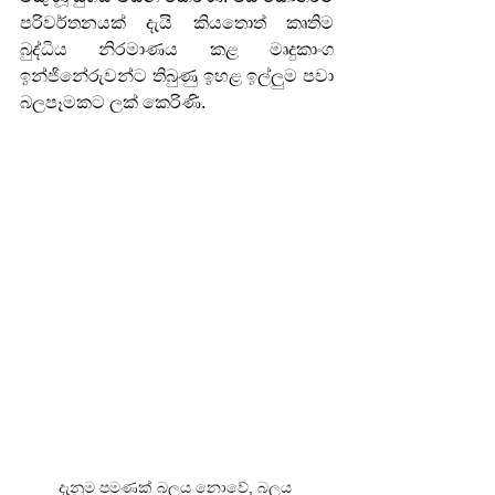
පරිවර්තනයක් දැයි කියතොත් කෘතිම 
බුද්ධිය නිරමාණය කළ මෘදුකාංග 
ඉන්ජිනේරුවන්ට තිබුණු ඉහළ ඉල්ලුම පවා 
බලපෑමකට ලක් කෙරිණි.
දැනුම පමණක් බලය නොවේ, බලය 