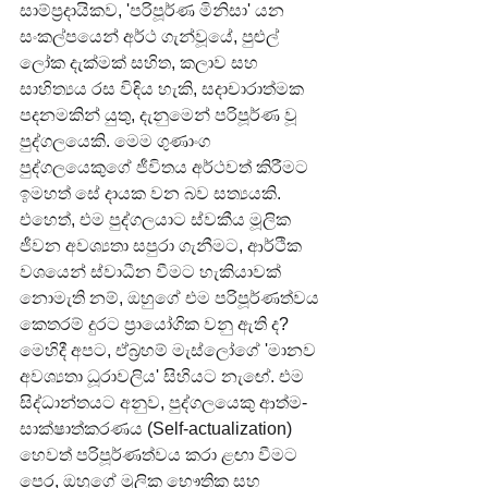
සාම්ප්‍රදායිකව, 'පරිපූර්ණ මිනිසා' යන 
සංකල්පයෙන් අර්ථ ගැන්වූයේ, පුළුල් 
ලෝක දැක්මක් සහිත, කලාව සහ 
සාහිත්‍යය රස විඳිය හැකි, සදාචාරාත්මක 
පදනමකින් යුතු, දැනුමෙන් පරිපූර්ණ වූ 
පුද්ගලයෙකි. මෙම ගුණාංග 
පුද්ගලයෙකුගේ ජීවිතය අර්ථවත් කිරීමට 
ඉමහත් සේ දායක වන බව සත්‍යයකි. 
එහෙත්, එම පුද්ගලයාට ස්වකීය මූලික 
ජීවන අවශ්‍යතා සපුරා ගැනීමට, ආර්ථික 
වශයෙන් ස්වාධීන වීමට හැකියාවක් 
නොමැති නම්, ඔහුගේ එම පරිපූර්ණත්වය 
කෙතරම් දුරට ප්‍රායෝගික වනු ඇති ද?
මෙහිදී අපට, ඒබ්‍රහම් මැස්ලෝගේ 'මානව 
අවශ්‍යතා ධූරාවලිය' සිහියට නැඟේ. එම 
සිද්ධාන්තයට අනුව, පුද්ගලයෙකු ආත්ම-
සාක්ෂාත්කරණය (Self-actualization) 
හෙවත් පරිපූර්ණත්වය කරා ළඟා වීමට 
පෙර, ඔහුගේ මූලික භෞතික සහ 