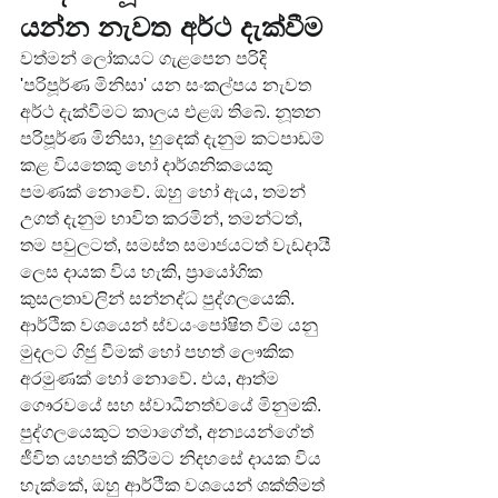
යන්න නැවත අර්ථ දැක්වීම
වත්මන් ලෝකයට ගැළපෙන පරිදි 
'පරිපූර්ණ මිනිසා' යන සංකල්පය නැවත 
අර්ථ දැක්වීමට කාලය එළඹ තිබේ. නූතන 
පරිපූර්ණ මිනිසා, හුදෙක් දැනුම කටපාඩම් 
කළ වියතෙකු හෝ දාර්ශනිකයෙකු 
පමණක් නොවේ. ඔහු හෝ ඇය, තමන් 
උගත් දැනුම භාවිත කරමින්, තමන්ටත්, 
තම පවුලටත්, සමස්ත සමාජයටත් වැඩදායී 
ලෙස දායක විය හැකි, ප්‍රායෝගික 
කුසලතාවලින් සන්නද්ධ පුද්ගලයෙකි.
ආර්ථික වශයෙන් ස්වයංපෝෂිත වීම යනු 
මුදලට ගිජු වීමක් හෝ පහත් ලෞකික 
අරමුණක් හෝ නොවේ. එය, ආත්ම 
ගෞරවයේ සහ ස්වාධීනත්වයේ මිනුමකි. 
පුද්ගලයෙකුට තමාගේත්, අන්‍යයන්ගේත් 
ජීවිත යහපත් කිරීමට නිදහසේ දායක විය 
හැක්කේ, ඔහු ආර්ථික වශයෙන් ශක්තිමත් 