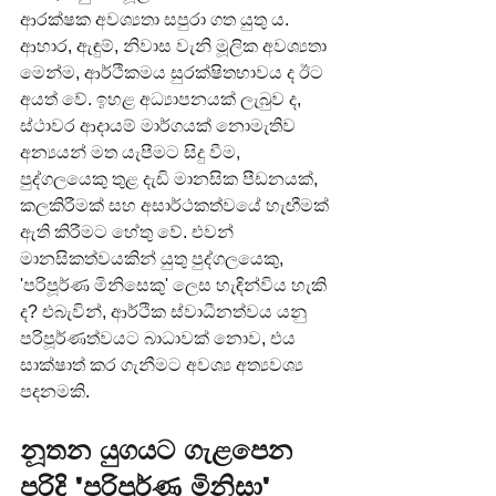
ආරක්ෂක අවශ්‍යතා සපුරා ගත යුතු ය. 
ආහාර, ඇඳුම්, නිවාස වැනි මූලික අවශ්‍යතා 
මෙන්ම, ආර්ථිකමය සුරක්ෂිතභාවය ද ඊට 
අයත් වේ. ඉහළ අධ්‍යාපනයක් ලැබුව ද, 
ස්ථාවර ආදායම් මාර්ගයක් නොමැතිව 
අන්‍යයන් මත යැපීමට සිදු වීම, 
පුද්ගලයෙකු තුළ දැඩි මානසික පීඩනයක්, 
කලකිරීමක් සහ අසාර්ථකත්වයේ හැඟීමක් 
ඇති කිරීමට හේතු වේ. එවන් 
මානසිකත්වයකින් යුතු පුද්ගලයෙකු, 
'පරිපූර්ණ මිනිසෙකු' ලෙස හැඳින්විය හැකි 
ද? එබැවින්, ආර්ථික ස්වාධීනත්වය යනු 
පරිපූර්ණත්වයට බාධාවක් නොව, එය 
සාක්ෂාත් කර ගැනීමට අවශ්‍ය අත්‍යවශ්‍ය 
පදනමකි.
නූතන යුගයට ගැළපෙන 
පරිදි 'පරිපූර්ණ මිනිසා' 