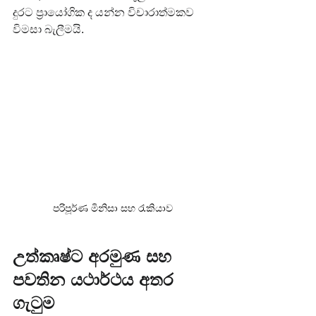
දුරට ප්‍රායෝගික ද යන්න විචාරාත්මකව 
විමසා බැලීමයි.
පරිපූර්ණ මිනිසා සහ රැකියාව
උත්කෘෂ්ට අරමුණ සහ 
පවතින යථාර්ථය අතර 
ගැටුම