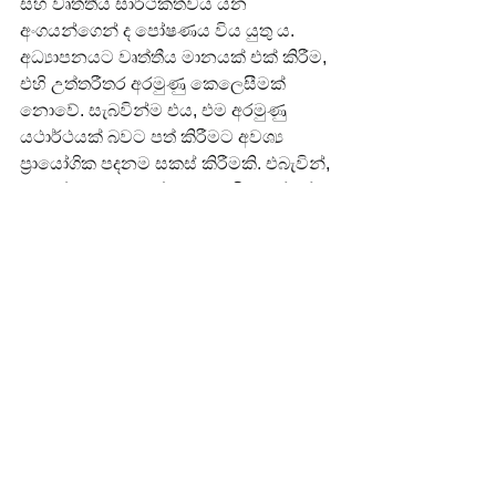
සහ වෘත්තීය සාර්ථකත්වය යන 
අංගයන්ගෙන් ද පෝෂණය විය යුතු ය.
අධ්‍යාපනයට වෘත්තීය මානයක් එක් කිරීම, 
එහි උත්තරීතර අරමුණු කෙලෙසීමක් 
නොවේ. සැබවින්ම එය, එම අරමුණු 
යථාර්ථයක් බවට පත් කිරීමට අවශ්‍ය 
ප්‍රායෝගික පදනම සකස් කිරීමකි. එබැවින්, 
අපගේ අධ්‍යාපනයේ අරමුණ විය යුත්තේ, 
ලෝකය තේරුම් ගැනීමට පමණක් නොව, 
එම ලෝකය තුළ තමාට හිමි ස්ථානය 
සොයා ගැනීමට, අර්ථවත් ලෙස සමාජයට 
දායක වීමට සහ ස්ථාවර, තෘප්තිමත් 
ජීවිතයක් ගොඩනඟා ගැනීමට පුද්ගලයා 
සවිබල ගැන්වීමයි. අප ඉගෙන ගත යුත්තේ, 
හුදෙක් ඉගෙනීම උදෙසාම නොව, 
අර්ථපූර්ණව "ජීවත් වීම" උදෙසා ය.
රැකියා හැකියාව පිළිබඳ ලිපි මාලාව 
කියවන්න