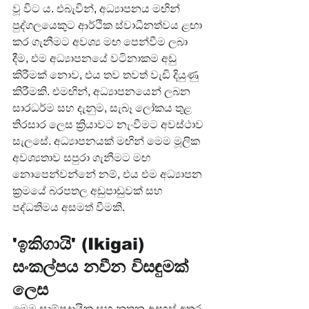
වූ විට ය. එබැවින්, අධ්‍යාපනය මඟින් 
පුද්ගලයෙකුට ආර්ථික ස්වාධීනත්වය ළඟා 
කර ගැනීමට අවශ්‍ය මඟ පෙන්වීම ලබා 
දීම, එම අධ්‍යාපනයේ වටිනාකම අඩු 
කිරීමක් නොව, එය තව තවත් වැඩි දියුණු 
කිරීමකි. එමඟින්, අධ්‍යාපනයෙන් ලබන 
සාරධර්ම සහ දැනුම, සැබෑ ලෝකය තුළ 
තිරසාර ලෙස ක්‍රියාවට නැංවීමට අවස්ථාව 
සැලසේ. අධ්‍යාපනයක් මඟින් මෙම මූලික 
අවශ්‍යතාව සපුරා ගැනීමට මඟ 
නොපෙන්වන්නේ නම්, එය එම අධ්‍යාපන 
ක්‍රමයේ බරපතල අඩුපාඩුවක් සහ 
පද්ධතිමය අසමත් වීමකි.
'ඉකිගායි' (Ikigai) 
සංකල්පය නවීන විසඳුමක් 
ලෙස
මෙම සාම්ප්‍රදායික සහ නූතන අදහස් අතර 