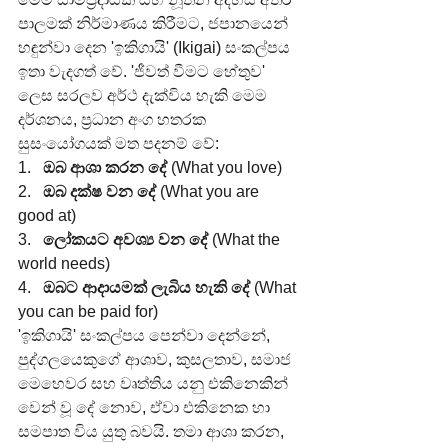
පාලමක් නිර්මාණය කිරීමට, ජපානයෙන් 
හඳුන්වා දෙන 'ඉකිගායි' (Ikigai) සංකල්පය 
ඉතා වැදගත් වේ. 'ජීවත් වීමට හේතුව' 
ලෙස සරලව අර්ථ දැක්විය හැකි මෙම 
දර්ශනය, ප්‍රධාන අංග හතරක 
සුසංයෝගයක් මත පදනම් වේ:
1.   
ඔබ ආශා කරන දේ
 (What you love)
2.   
ඔබ දක්ෂ වන දේ
 (What you are 
good at)
3.   
ලෝකයට අවශ්‍ය වන දේ
 (What the 
world needs)
4.   
ඔබට ආදායමක් ලැබිය හැකි දේ
 (What 
you can be paid for)
'ඉකිගායි' සංකල්පය පෙන්වා දෙන්නේ, 
පුද්ගලයෙකුගේ ආශාව, කුසලතාව, සමාජ 
මෙහෙවර සහ වෘත්තිය යනු එකිනෙකින් 
වෙන් වූ දේ නොව, ඒවා එකිනෙක හා 
සමපාත විය යුතු බවයි. තමා ආශා කරන, 