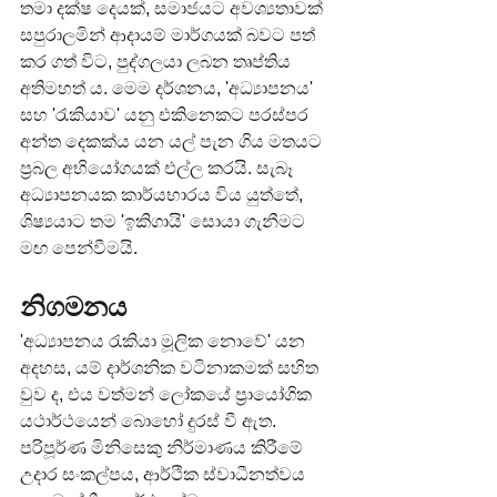
තමා දක්ෂ දෙයක්, සමාජයට අවශ්‍යතාවක් 
සපුරාලමින් ආදායම් මාර්ගයක් බවට පත් 
කර ගත් විට, පුද්ගලයා ලබන තෘප්තිය 
අතිමහත් ය. මෙම දර්ශනය, 'අධ්‍යාපනය' 
සහ 'රැකියාව' යනු එකිනෙකට පරස්පර 
අන්ත දෙකක්ය යන යල් පැන ගිය මතයට 
ප්‍රබල අභියෝගයක් එල්ල කරයි. සැබෑ 
අධ්‍යාපනයක කාර්යභාරය විය යුත්තේ, 
ශිෂ්‍යයාට තම 'ඉකිගායි' සොයා ගැනීමට 
මඟ පෙන්වීමයි.
නිගමනය
'අධ්‍යාපනය රැකියා මූලික නොවේ' යන 
අදහස, යම් දාර්ශනික වටිනාකමක් සහිත 
වුව ද, එය වත්මන් ලෝකයේ ප්‍රායෝගික 
යථාර්ථයෙන් බොහෝ දුරස් වී ඇත. 
පරිපූර්ණ මිනිසෙකු නිර්මාණය කිරීමේ 
උදාර සංකල්පය, ආර්ථික ස්වාධීනත්වය 