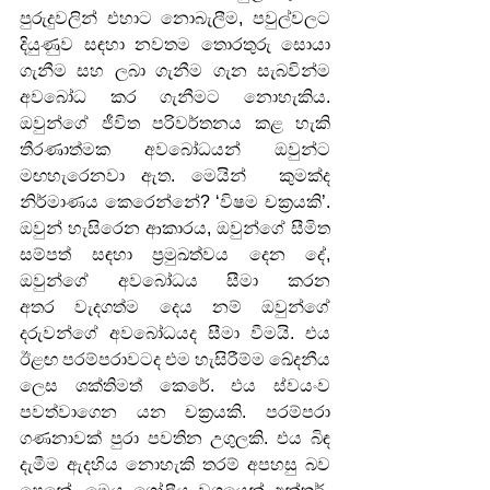
පුරුදුවලින් එහාට නොබැලීම, පවුල්වලට 
දියුණුව සඳහා නවතම තොරතුරු සොයා 
ගැනීම සහ ලබා ගැනීම ගැන සැබවින්ම 
අවබෝධ කර ගැනීමට නොහැකිය. 
ඔවුන්ගේ ජීවිත පරිවර්තනය කළ හැකි 
තීරණාත්මක අවබෝධයන් ඔවුන්ට 
මඟහැරෙනවා ඇත. මෙයින්  කුමක්ද 
නිර්මාණය කෙරෙන්නේ? ‘විෂම චක්‍රයකි’. 
ඔවුන් හැසිරෙන ආකාරය, ඔවුන්ගේ සීමිත 
සම්පත් සඳහා ප්‍රමුඛත්වය දෙන දේ, 
ඔවුන්ගේ අවබෝධය සීමා කරන 
අතර වැදගත්ම දෙය නම් ඔවුන්ගේ 
දරුවන්ගේ අවබෝධයද සීමා වීමයි. එය 
ඊළඟ පරම්පරාවටද එම හැසිරීම්ම ඛේදනීය 
ලෙස ශක්තිමත් කෙරේ. එය ස්වයංව 
පවත්වාගෙන යන චක්‍රයකි. පරම්පරා 
ගණනාවක් පුරා පවතින උගුලකි. එය බිඳ 
දැමීම ඇදහිය නොහැකි තරම් අපහසු බව 