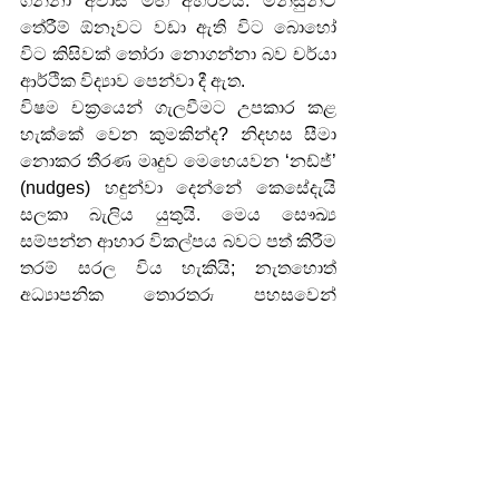
ගන්නා අවාසි මඟ අහරවයි. මිනිසුන්ට 
තේරීම් ඕනෑවට වඩා ඇති විට බොහෝ 
විට කිසිවක් තෝරා නොගන්නා බව චර්යා 
ආර්ථික විද්‍යාව පෙන්වා දී ඇත.
විෂම චක්‍රයෙන් ගැලවීමට උපකාර කළ 
හැක්කේ වෙන කුමකින්ද? නිදහස සීමා 
නොකර තීරණ මෘදුව මෙහෙයවන ‘නඩ්ජ්’ 
(nudges) හඳුන්වා දෙන්නේ කෙසේදැයි 
සලකා බැලිය යුතුයි. මෙය සෞඛ්‍ය 
සම්පන්න ආහාර විකල්පය බවට පත් කිරීම 
තරම් සරල විය හැකියි; නැතහොත් 
අධ්‍යාපනික තොරතුරු පහසුවෙන් 
අවබෝධ කරගත හැකි, ක්‍රියාකාරී 
කොටස්වලට ව්‍යුහගත කිරීම විය හැකියි. 
පවුල් තුළ ‘වර්ධන මානසිකත්වයක්’ 
පෝෂණය කිරීම ගැනද අප සිතිය 
යුතුය. මිනිසුන්ගේ හැකියාවන් හෝ 
ඔවුන්ගේ දරුවන්ගේ විභවය පිළිබඳ 
ස්ථාවර සංජානනයන්ගෙන් ඈත් වී, 