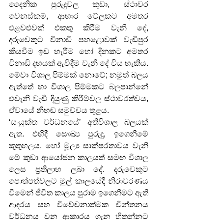
දෛනික පුරුදුවල කුඩා, ස්ථාවර 
වෙනස්කම්, ආහාර වේලකට අමතර 
එළවළුවක් එකතු කිරීම වැනි දේ, 
දරුවෙකුට විනාඩි පහළොවක් වැඩිපුර 
කියවීම ඉඩ හැරීම හෝ දිනකට අමතර 
විනාඩි දහයක් ඇවිදීම වැනි දේ විය හැකිය. 
මේවා විශාල පිම්මක් නොවේ; නමුත් බලය 
ඇත්තේ හා විශාල පිම්මකට බලපාන්නේ 
එවැනි වැඩි දියුණු කිරීම්වල ස්ථාවරත්වය, 
ඒවායේ නිහඬ සමුච්චය තුළය.
‘සංයුක්ත වර්ධනයේ’ අතිවිශාල බලයක් 
ඇත. එහිදී සෞඛ්‍ය පුරුදු, ඉගෙනීමේ 
කුතුහලය, හෝ මූල්‍ය සාක්ෂරතාවය වැනි 
මේ කුඩා ආයෝජන කාලයත් සමඟ විශාල 
ලෙස ප්‍රතිලාභ ලබා දේ. දරුවෙකුට 
පොත්පත්වලට මුල් කාලයේදී නිරාවරණය 
වීමෙන් ජීවිත කාලය පුරාම ඉගෙනීමට ඇති 
ආදරය සහ විවේචනාත්මක චින්තනය 
වර්ධනය වන ආකාරය ගැන හිතන්නට 