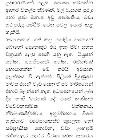
උදාහරණයක් ලෙස, සෞඛ්‍ය සම්පන්න 
ආහාර විකල්ප තිබුණත්, මුල් බැසගත් පුරුදු 
හෝ ප්‍රජා මනාප අඩු පෝෂණීය, වඩා 
හුරුපුරුදු තේරීම් වෙත පවුල යොමු කළ 
හැකියි.
‘අධ්‍යාපනය’ ගත් කල ගෝලීය වශයෙන් 
බොහෝ දෙනෙකුට එය ඉතා සීමා සහිත 
චක්‍රයක් ලෙස පෙනී යනු ඇත. ‘ටියුෂන් 
යන්න, සහතිකයක් ගන්න, රස්සාවක් 
හොයාගන්න.’ මේ තමයි අවසාන 
ඉලක්කය වී ඇත්තේ. පිළිගත් දියුණුවේ 
මාවත එයද? වැඩි දෙනා ඒ පටු මාර්ගයෙන් 
එහාට බලන්නේ නැත. අධ්‍යාපනයෙන් ලබා 
දිය හැකි ‘වෙනත් දේ’ එසේ නැතිනම් 
විවේචනාත්මක චින්තනය, 
නිර්මාණශීලිත්වය, අනුවර්තනය වීමේ 
හැකියාව, ව්‍යවසායකත්ව කුසලතා හෝ 
සම්ප්‍රදායික නොවන, වඩා ලාභදායී 
මාර්ගවලට දොරටු විවෘත කරන ආකාරය 