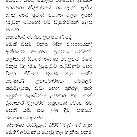
පෙනේ. මෙය ගෝලීය වශයෙන් අන්තර්-
පරම්පරා දරිද්‍රතාවයේ රටාවලින් දැකිය 
හැකි අතර අවාසි සහගත ලෙස උපන් 
දරුවන් බොහෝ විට වැඩිහිටියන් ලෙස 
සමාන
සමාන්තර අවාසිවලට මුහුණ දේ.
මෙකී විෂම චක්‍රය බිඳින ව්‍යාපාරයකදී 
ඇතිවෙන ලොකුම ප්‍රශ්නය වන්නේ, 
ලෝකයේ ඕනෑම තැනක පවුලකට විෂම 
චක්‍රය බිඳ දමා, දියුණුවට සැබවින්ම දොර 
විවර කිරීමට කුමක් කළ හැකිද 
යන්නයි? උපායමාර්ගික මෙවලම් 
කට්ටලයක්, වඩා හොඳ ප්‍රතිඵල කරා 
ඔවුන්ට සැබවින්ම උපකාර කළ හැකි 
ක්‍රියාකාරී මූලධර්ම සමූහයක් අවශ්‍ය බව 
පෙනී යයි. එය ලබා දීම ‘සහසර’ 
ව්‍යාපාරයට අයත්ය.
‘ක්ෂණික වැඩිදියුණු කිරීම්’ වැනි දේ ගැන 
මෙහිදී අවධානය යොමු කළ හැකිය. එනම් 