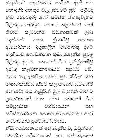
ඔවුන්ගේ දොරකඩට පැමිණ ඇති බව 
නොදනී; අනතුර වැළැක්වීමේ ක්‍රම  පිළිබඳ 
නව තොරතුරු හෝ සමස්ත යහපැවැත්ම 
පිළිබඳ තොරතුරු සොයා බලන්නේ හෝ 
ඒවාට සැබවින්ම වටිනාකමක් ලබා 
දෙන්නේ නැත. ක්‍රියාශීලී සෞඛ්‍ය 
ආයෝජනය, දිගුකාලීන ඔරොත්තු දීමේ 
හැකියාව ගොඩනගන කුඩා දෛනික පුරුදු 
පිළිබඳ අදහස බොහෝ විට ප්‍රතික්‍රියාශීලී 
අර්බුද කළමනාකරණයට පසුබට වේ. 
මෙම ‘වැළැක්වීමට වඩා සුව කිරීම’ යන 
මානසිකත්වය කිසිම කලාපයකට සුවිශේෂී 
නොවේ; එය ගැඹුරින් මුල් බැසගත් මානව 
ප්‍රවණතාවක් වන අතර බොහෝ විට 
සම්ප්‍රදායික විශ්වාසයන් සහ 
සවිස්තරාත්මක සෞඛ්‍ය අධ්‍යාපනයට හෝ 
සේවාවන්ට ප්‍රවේශය සීමිතය.
නිසි ගවේෂණයක් නොමැතිකම, ඔවුන්ගේ 
ක්ෂණික පරිසරයෙන් හෝ මුල් බැසගත් 