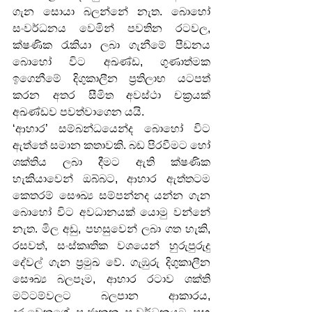
ගැන සොයා බලන්නේ නැත. බොහෝ 
සංවර්ධනය වෙමින් පවතින රටවල, 
ක්ෂණික රැකියා ලබා ගැනීමේ පීඩනය 
බොහෝ විට අඛණ්ඩ, ගුණාත්මක 
ඉගෙනීමේ දිගුකාලීන ප්‍රතිලාභ යටපත් 
කරන අතර සීමිත අවස්ථා චක්‍රයක් 
අඛණ්ඩව පවත්වාගෙන යයි.
‘ආහාර’ සම්බන්ධයෙන්ද බොහෝ විට 
ඇත්තේ සමාන කතාවකි. බඩ පිරවීමට හෝ 
ශක්තිය ලබා දීමට ඇති ක්ෂණික 
හැකියාවෙන් ඔබ්බට, ආහාර ඇත්තටම 
කෙතරම් සෞඛ්‍ය සම්පන්නද යන්න ගැන 
බොහෝ විට අවධානයක් යොමු වන්නේ 
නැත. මිල අඩු, පහසුවෙන් ලබා ගත හැකි, 
රසවත්, සංස්කෘතික වශයෙන් හුරුපුරුදු 
දේවල් ගැන ප්‍රමුඛ වේ. ගැඹුරු දිගුකාලීන 
සෞඛ්‍ය බලපෑම, ආහාර රටාව ශක්ති 
මට්ටම්වලට බලපාන ආකාරය, 