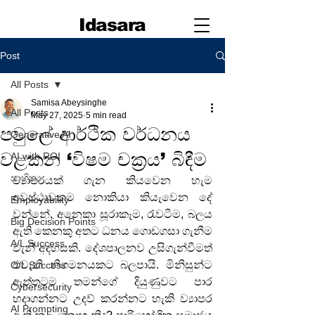
Idasara
Post
All Posts
Samisa Abeysinghe
All Posts
May 27, 2025
5 min read
පවුලේ ආර්ථික වර්ධනය
Generative AI
වළකන ‘විෂම චක්‍රය’ බිඳීම
AI with ROI
සාහිත්‍ය
ව්‍යාපරයක් ගැන කියවෙන හැම 
අවස්ථාවකම නොකියා කියැවෙන දේ 
Employability
වන්නේ, අනෙකා සූරාකෑම, රැවටීම, බලය 
Big Decision Points
ඇති කෙනකු අතට ධනය ගොඩගසා ගැනීම 
A/L Success
වැනි අදහසකි. දේශපාලනව උසිගැන්වීමත් 
එවැනි නිගමනයකට බලපායි. මිනිසුන්ට 
O/L Success
ඇත්තටම තමන්ගේ දියුණුවට පාර 
Cybersecurity
හදාගන්නට උදව් කරන්නට හැකි ව්‍යාපර 
AI Prompting