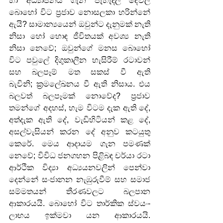
හා අධ්‍යාපනය ගැන පැහැදිලි දේවල් 
බොහෝ විට ප්‍රජාව නොසලකා හරින්නේ 
ඇයි? සාමාන්‍යයෙන් ඔවුන්ට දැනුමක් නැති 
නිසා හෝ හොඳ ජීවිතයක් අවශ්‍ය නැති 
නිසා නෙවේ; ඔවුන්ගේ මනස බොහෝ 
විට පවුලේ දිගුකාලීන හැසිරීම් රටාවන් 
සහ බලපෑම් මත සකස් වී ඇති 
බැවිනි; ක්‍රමලේඛනය වී ඇති නිසාය. එය 
බලවත් බලපෑමක් නොවේද? ප්‍රජාව 
තමන්ගේ අදහස්, හැම විටම දැක ඇති දේ, 
අත්දැක ඇති දේ, වැඩිහිටියන් කළ දේ, 
අසල්වැසියන් කරන දේ අනුව කටයුතු 
කෙරේ. මෙය ආදායම ගැන පමණක් 
නෙවේ; විවිධ ජනගහන පිළිබඳ චර්යා රටා 
ආර්ථික විද්‍යා අධ්‍යයනවලින් පෙන්වා 
දෙන්නේ සංජානන නැඹුරුවීම් සහ සමාජ 
සම්මතයන් තීරණවලට බලපාන 
ආකාරයයි. බොහෝ විට තාර්කික ස්වයං-
ලාභය ඉක්මවා යන ආකාරයයි. 