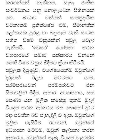
කරගන්නේ නැතිනම්, සැබෑ ජාතික 
සංවර්ධනය යනු නොලැබෙන සිහිනයක් 
වේ. බාධාව වන්නේ සාම්ප්‍රදායික 
වටිනාකම් ප්‍රතික්ෂේප වීම, සීමාන්තික 
ලෝකයක පුරුදු හා බලපෑම වැනි සාධක 
සහිත විෂම චක්‍රයකින් පවුල වෙලා 
ගැනීමයි. ‘ඉඩසර’ යෝජනා කරන 
ව්‍යාපාරයේ සමාජ සත්කාරය වන්නේ 
මෙකී විෂම චක්‍රය බිඳීමට ක්‍රියා කිරීමයි.
පවුලක දියුණුව, විශේෂයෙන්ම ඔවුන්ගේ 
දරුවන් ඊළඟ මට්ටමට යාම, 
පරම්පරාවෙන් පරම්පරාවට එන 
සීමාවලින් මිදීම, ආහාර, අධ්‍යාපනය, සහ 
සෞඛ්‍ය යන මූලික ක්ෂේත්‍ර තුනට මුදල් 
වියදම් කරන ආකාරය මත බොහෝ දුරට 
රඳා පවතින බව පැහැදිලි වී ඇත. ඔවුන්ගේ 
මූලික හැසිරීම් රටාවන්, ඔවුන්ගේ 
අධ්‍යාපන මට්ටම, ඔවුන් කල්පනා කරන 
ආකාරය, ඔවුන්ගේ සැබෑ වියදම් වැදගත්ම 