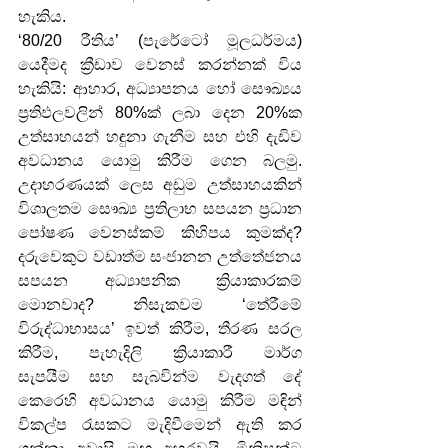
හැකිය.
‘80/20 රීතිය’ (පැරේටෝ මූලධර්මය) 
යෙදීමද ක්‍රීඩාව වෙනස් කරන්නක් විය 
හැකියි: ආහාර, අධ්‍යාපනය හෝ සෞඛ්‍යය 
ප්‍රතිඵලවලින් 80%ක් ලබා දෙන 20%ක 
උත්සාහයන් හඳුනා ගැනීම සහ එහි දැඩිව 
අවධානය යොමු කිරීම ගෙන බලමු. 
උදාහරණයක් ලෙස අඩුම උත්සාහයකින් 
විශාලතම සෞඛ්‍ය ප්‍රතිලාභ සපයන ප්‍රධාන 
පෝෂණ වෙනස්කම් කිහිපය කුමක්ද? 
දරුවෙකුට වඩාත්ම සංජානන උත්තේජනය 
සපයන අධ්‍යාපනික ක්‍රියාකාරකම් 
මොනවාද? නිසැකවම ‘තේරීමේ 
විරුද්ධාභාසය’ ඉවත් කිරීම, තීරණ සරල 
කිරීම, පැහැදිලි ක්‍රියාකාරී මාර්ග 
සැපයීම සහ සැබවින්ම වැදගත් දේ 
කෙරෙහි අවධානය යොමු කිරීම මඳින් 
විකල්ප රැසකට මැදිවීමෙන් ඇති කර 