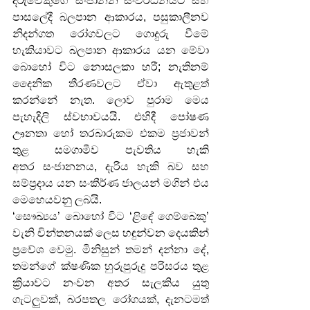
දරුවෙකුගේ සංජානන සංවර්ධනයට සහ 
පාසලේදී බලපාන ආකාරය, පසුකාලීනව 
නිදන්ගත රෝගවලට ගොදුරු වීමේ 
හැකියාවට බලපාන ආකාරය යන මේවා 
බොහෝ විට නොසලකා හරී; නැතිනම් 
දෛනික තීරණවලට ඒවා ඇතුළත් 
කරන්නේ නැත. ලොව පුරාම මෙය 
පැහැදිලි ස්වභාවයයි. එහිදී පෝෂණ 
ඌනතා හෝ තරබාරුකම එකම ප්‍රජාවන් 
තුළ සමගාමීව පැවතිය හැකි 
අතර සංජානනය, දැරිය හැකි බව සහ 
සම්ප්‍රදාය යන සංකීර්ණ ජාලයන් මගින් එය 
මෙහෙයවනු ලබයි.
‘සෞඛ්‍යය’ බොහෝ විට ‘ළිඳේ ගෙම්බෙකු’ 
වැනි චින්තනයක් ලෙස හඳුන්වන දෙයකින් 
ප්‍රවේශ වෙමු. මිනිසුන් තමන් දන්නා දේ, 
තමන්ගේ ක්ෂණික හුරුපුරුදු පරිසරය තුළ 
ක්‍රියාවට නංවන අතර සැලකිය යුතු 
ගැටලුවක්, බරපතල රෝගයක්, දැනටමත් 