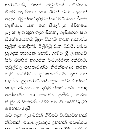
කරණයකි; එනම් ඔවුන්ගේ වර්ධනය 
වීමේ හැකියාව සහ ඊටත් වඩා වැදගත් 
ලෙස ඔවුන්ගේ දරුවන්ගේ වර්ධනය වීමේ 
හැකියාව යන මේ සියල්ලම ජීවිතයේ 
මූලික අංශ තුන ගැන සිතන, හැසිරෙන සහ 
විශේෂයෙන්ම මුදල් වියදම් කරන ආකාරය 
තුළින් හොඳින්ම පිළිබිඹු වන බවයි. මෙය 
හුදෙක් න්‍යායක් නෙව, ග්‍රාමීය ශ්‍රී ලංකාවේ 
සිට බටහිර නාගරික මධ්‍යස්ථාන දක්වාම, 
පවුල්වල යහපැවැත්ම නිරීක්ෂණය කරන 
සෑම සංවර්ධන දර්ශකයකින්ම දැක ගත 
හැකිය. උදාහරණයක් ලෙස, මව්වරුන්ගේ 
ඉහළ අධ්‍යාපනය දරුවන්ගේ වඩා හොඳ 
පෝෂණය හා සෞඛ්‍ය ප්‍රතිඵල සමඟ 
සෘජුවම සම්බන්ධ වන බව අධ්‍යයනවලින් 
පෙන්වා දෙයි.
මේ ගැන දැනුම්වත් කිරීමේ වැඩසටහනක් 
තිබුණත්, හොඳ උපදෙස් දුන්නත්, සෞඛ්‍යය 