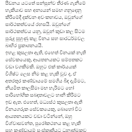
පීඩනය යටතේ සන්සුන්ව තීරණ ගැනීමේ 
හැකියාව සහ අන්‍යයන් සමඟ ගනුදෙනු 
කිරීමේදී දක්වන අවංකභාවය, ඔවුන්ගේ 
සාර්ථකත්වයේ රහසයි. ඔවුන්ගේ 
සාර්ථකත්වය යනු, ඔවුන් කුඩා කල සිටම 
පුරුදු පුහුණු කළ විනය සහ සාරධර්මවල 
බාහිර ප්‍රකාශනයයි.
ඉහළ කුසලතා ඇති, එහෙත් විනයක් නැති 
සේවකයෙකු, ආයතනයකට සම්පතකට 
වඩා වගකීමකි. ඔහුට එක් කාර්යයක් 
විශිෂ්ට ලෙස නිම කළ හැකි වුව ද, ඒ 
අතරතුර කණ්ඩායමේ සමගිය බිඳ දැමීමට, 
නියමිත කාලසීමා මඟ හැරීමට හෝ 
පාරිභෝගික සබඳතාවලට හානි කිරීමට 
ඉඩ ඇත. එහෙත්, මධ්‍යස්ථ කුසලතා ඇති 
විනයගරුක සේවකයෙකු, බොහෝ විට 
ආයතනයකට වඩා වටින්නේ, ඔහු 
විශ්වාසවන්ත, පුරෝකථනය කළ හැකි 
සහ කණ්ඩායම් සංස්කෘතියට ධනාත්මකව 