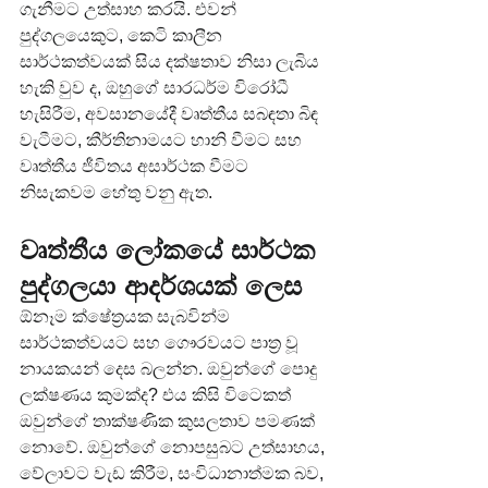
ගැනීමට උත්සාහ කරයි. එවන් 
පුද්ගලයෙකුට, කෙටි කාලීන 
සාර්ථකත්වයක් සිය දක්ෂතාව නිසා ලැබිය 
හැකි වුව ද, ඔහුගේ සාරධර්ම විරෝධී 
හැසිරීම, අවසානයේදී වෘත්තීය සබඳතා බිඳ 
වැටීමට, කීර්තිනාමයට හානි වීමට සහ 
වෘත්තීය ජීවිතය අසාර්ථක වීමට 
නිසැකවම හේතු වනු ඇත.
වෘත්තීය ලෝකයේ සාර්ථක 
පුද්ගලයා ආදර්ශයක් ලෙස
ඕනෑම ක්ෂේත්‍රයක සැබවින්ම 
සාර්ථකත්වයට සහ ගෞරවයට පාත්‍ර වූ 
නායකයන් දෙස බලන්න. ඔවුන්ගේ පොදු 
ලක්ෂණය කුමක්ද? එය කිසි විටෙකත් 
ඔවුන්ගේ තාක්ෂණික කුසලතාව පමණක් 
නොවේ. ඔවුන්ගේ නොපසුබට උත්සාහය, 
වේලාවට වැඩ කිරීම, සංවිධානාත්මක බව, 