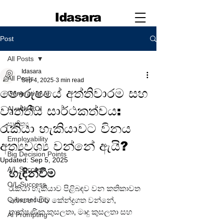
Idasara
Post
All Posts
Idasara
All Posts
Sep 4, 2025
3 min read
පෞරුෂයේ අත්තිවාරම සහ
Generative AI
වෘත්තීය සාර්ථකත්වය:
AI with ROI
සාහිත්‍ය
රැකියා හැකියාවට විනය
Employability
අත්‍යවශ්‍ය වන්නේ ඇයි?
Big Decision Points
Updated:
Sep 5, 2025
A/L Success
හැඳින්වීම
O/L Success
රැකියා හැකියාව පිළිබඳව වන කතිකාවත 
Cybersecurity
බොහෝ විට කේන්ද්‍රගත වන්නේ, 
තාක්ෂණික කුසලතා, මෘදු කුසලතා සහ 
AI Prompting