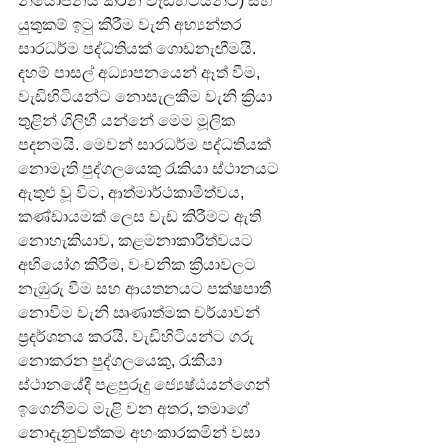
නියෝජනය කරන වැඩිහිටියන්ට) සහ 
යුතුකම් ඉටු කිරීම වැනි අභ්‍යන්තර 
සාරධර්ම පද්ධතියක් ගොඩනැඟීමයි.
දහම් පාසල් අධ්‍යාපනයෙන් ඈත් වීම, 
වැඩිහිටියන්ට නොසැලකීම වැනි ක්‍රියා 
තුළින් ගිලිහී යන්නේ මෙම මූලික 
පදනමයි. මෙවන් සාරධර්ම පද්ධතියක් 
නොමැති පුද්ගලයෙකු රැකියා ස්ථානයට 
ඇතුළු වූ විට, ආත්මාර්ථකාමීත්වය, 
කණ්ඩායමක් ලෙස වැඩ කිරීමට ඇති 
නොහැකියාව, කළමනාකාරීත්වයට 
අභියෝග කිරීම, වංචනික ක්‍රියාවලට 
නැඹුරු වීම සහ ආයතනයට පක්ෂපාතී 
නොවීම වැනි ඍණාත්මක චර්යාවන් 
ප්‍රදර්ශනය කරයි. වැඩිහිටියන්ට ගරු 
නොකරන පුද්ගලයෙකු, රැකියා 
ස්ථානයේදී පළපුරුදු ජ්‍යෙෂ්ඨයන්ගෙන් 
ඉගෙනීමට මැළි වන අතර, තමාගේ 
නොදැනුවත්කම අහංකාරකමින් වසා 