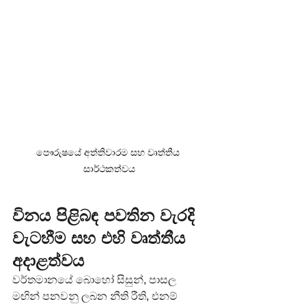
පෞරුෂයේ අත්තිවාරම සහ වෘත්තීය 
සාර්ථකත්වය
විනය පිළිබඳ පවතින වැරදි 
වැටහීම සහ එහි වෘත්තීය 
අදාළත්වය
වර්තමානයේ බොහෝ සිසුන්, පාසල 
මඟින් පනවනු ලබන නීති රීති, එනම් 