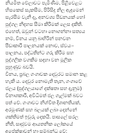
නියමිත වේලාවට පැමිණීම, පිළිවෙළට 
හිසකෙස් සැකසීම, පිරිසිදු නිල ඇඳුමෙන් 
සැරසීම වැනි දෑ, අනවශ්‍ය පීඩනයක් හෝ 
පුද්ගල නිදහස සීමා කිරීමක් ලෙස දකිති. 
එහෙත්, ඔවුන් වටහා නොගන්නා සත්‍යය 
නම්, විනය යනු බාහිරින් පනවන 
පීඩාකාරී පාලනයක් නොව, ස්වයං-
පාලනය, පද්ධතීන්ට ගරු කිරීම සහ 
පුද්ගලික වගකීම සඳහා වන මූලික 
පුහුණුව බවයි.
විනය, ප්‍රබල ගංගාවක දෙවුරට සමාන කළ 
හැකි ය. දෙවුර නොමැති තැන, ගංගාවේ 
ජලය (පුද්ගලයාගේ දක්ෂතා සහ දැනුම) 
විනාශකාරී, අවිධිමත් ජල ගැල්මක් බවට 
පත් වේ. ගංගාවට නිශ්චිත දිශානතියක්, 
අරමුණක් සහ බලයක් ලබා දෙන්නේ 
ශක්තිමත් ඉවුරු දෙකයි. පාසලේ සරල 
නීති, සෘජුවම ආයතනික ලෝකයේ 
අපේක්ෂාවන් හා සම්බන්ධ වේ: