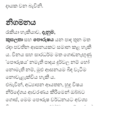
දායක වන බැවිනි.
නිගමනය
රැකියා හැකියාව, 
දැනුම, 
කුසලතා
 සහ 
පෞරුෂය
 යන පාද තුන මත 
රඳා පවතින ආසනයකට සමාන කළ හැකි 
ය. විනය සහ සාරධර්ම මත ගොඩනැඟුණු 
'පෞරුෂය' නමැති පාදය දුර්වල නම් හෝ 
නොමැති නම්, මුළු ආසනයම බිඳ වැටීම 
නොවැළැක්විය හැකි ය.
එබැවින්, අධ්‍යාපන ආයතන, හුදු විෂය 
නිර්දේශය ආවරණය කිරීමෙන් ඔබ්බට 
ගොස්, මෙම පෞරුෂ වර්ධනයට අවශ්‍ය 
විනයානුකූල සහ සාරධර්ම පදනම් කරගත් 
පරිසරයක් නිර්මාණය කිරීමේ දැවැන්ත 
වගකීම භාර ගත යුතු ය. ශිෂ්‍යයෙකු ලෙස 
ඔබ ද වටහා ගත යුත්තේ, ඔබේ තාක්ෂණික 
කුසලතා ඔබට සම්මුඛ පරීක්ෂණයට දොර 