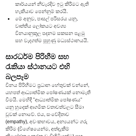
කාර්යයන් නිවැරදිව ඉටු කිරීමට ඇති 
හැකියාව පෙන්නුම් කරයි.
මේ අනුව, පාසල් පරිසරය යනු, 
වෘත්තීය ලෝකයට අවශ්‍ය 
විනයානුකූල පදනම සකසන පළමු 
සහ වැදගත්ම පුහුණු මධ්‍යස්ථානයයි.
සාරධර්ම පිරිහීම සහ 
රැකියා ස්ථානයට එහි 
බලපෑම
විනය පිරිහීමට ප්‍රධාන හේතුවක් වන්නේ, 
යහපත් ආධ්‍යාත්මික පෝෂණයක් නොමැති 
වීමයි. මෙහිදී "ආධ්‍යාත්මික පෝෂණය" 
යනු හුදෙක් ආගමික වතාවත්වලට සීමා 
වූවක් නොවේ. එය, සංවේදිතාව 
(empathy), අවංකභාවය, අන්‍යයන්ට ගරු 
කිරීම (විශේෂයෙන්ම, අත්දැකීම් 