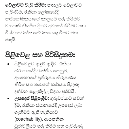
වේලාවට වැඩ කිරීම:
 පාසලට වේලාවට 
පැමිණීම, රැකියා ලෝකයේදී 
පාරිභෝගිකයාගේ කාලයට ගරු කිරීමට, 
ව්‍යාපෘති නියමිත දිනට අවසන් කිරීමට සහ 
විශ්වාසවන්ත සේවකයෙකු වීමට මඟ 
පාදයි.
පිළිවෙළ සහ පිරිසිදුකම:
පිළිවෙළට ඇඳුම් ඇඳීම, රැකියා 
ස්ථානයේදී වෘත්තීය පෙනුම, 
ආයතනයේ ප්‍රතිරූපය නිරූපණය 
කිරීම සහ තමාගේ කාර්යය පිළිබඳ 
දක්වන සැලකිල්ල විදහා දක්වයි.
උපදෙස් පිළිපැදීම:
 ගුරුවරයාට සවන් 
දීම, රැකියා ස්ථානයේදී උපදෙස් ලබා 
ගැනීමට ඇති හැකියාව 
(coachability), ආයතනික 
ධූරාවලියට ගරු කිරීම සහ පැවරුණු 