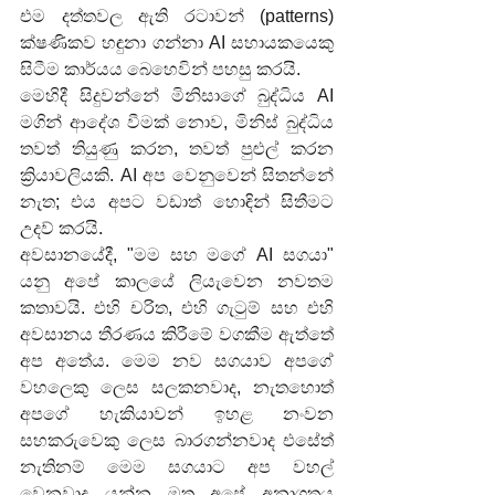
එම දත්තවල ඇති රටාවන් (patterns) 
ක්ෂණිකව හඳුනා ගන්නා AI සහායකයෙකු 
සිටීම කාර්යය බෙහෙවින් පහසු කරයි.
මෙහිදී සිදුවන්නේ මිනිසාගේ බුද්ධිය AI 
මගින් ආදේශ වීමක් නොව, මිනිස් බුද්ධිය 
තවත් තියුණු කරන, තවත් පුළුල් කරන 
ක්‍රියාවලියකි. AI අප වෙනුවෙන් සිතන්නේ 
නැත; එය අපට වඩාත් හොඳින් සිතීමට 
උදව් කරයි.
අවසානයේදී, "මම සහ මගේ AI සගයා" 
යනු අපේ කාලයේ ලියැවෙන නවතම 
කතාවයි. එහි චරිත, එහි ගැටුම් සහ එහි 
අවසානය තීරණය කිරීමේ වගකීම ඇත්තේ 
අප අතේය. මෙම නව සගයාව අපගේ 
වහලෙකු ලෙස සලකනවාද, නැතහොත් 
අපගේ හැකියාවන් ඉහළ නංවන 
සහකරුවෙකු ලෙස බාරගන්නවාද එසේත් 
නැතිනම් මෙම සගයාට අප වහල් 
වෙනවාද යන්න මත අපේ අනාගතය 