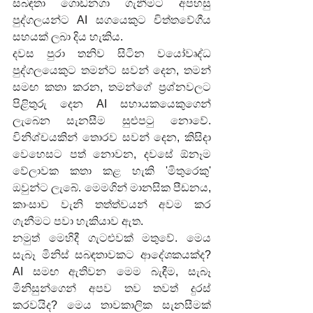
සබඳතා ගොඩනගා ගැනීමට අපහසු 
පුද්ගලයන්ට AI සගයෙකුට චිත්තවේගීය 
සහයක් ලබා දිය හැකිය.
දවස පුරා තනිව සිටින වයෝවෘද්ධ 
පුද්ගලයෙකුට තමන්ට සවන් දෙන, තමන් 
සමඟ කතා කරන, තමන්ගේ ප්‍රශ්නවලට 
පිළිතුරු දෙන AI සහායකයෙකුගෙන් 
ලැබෙන සැනසීම සුළුපටු නොවේ. 
විනිශ්චයකින් තොරව සවන් දෙන, කිසිදා 
වෙහෙසට පත් නොවන, දවසේ ඕනෑම 
වේලාවක කතා කළ හැකි 'මිතුරෙකු' 
ඔවුන්ට ලැබේ. මෙමගින් මානසික පීඩනය, 
කාංසාව වැනි තත්ත්වයන් අවම කර 
ගැනීමට පවා හැකියාව ඇත.
නමුත් මෙහිදී ගැටළුවක් මතුවේ. මෙය 
සැබෑ මිනිස් සබඳතාවකට ආදේශකයක්ද? 
AI සමඟ ඇතිවන මෙම බැඳීම, සැබෑ 
මිනිසුන්ගෙන් අපව තව තවත් දුරස් 
කරවයිද? මෙය තාවකාලික සැනසීමක් 