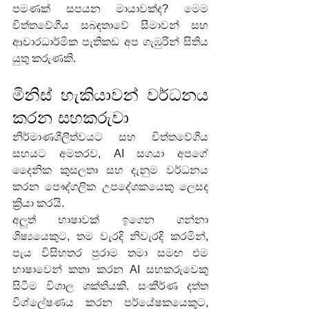
පමණක් සපයන මායාවක්ද? මෙම 
චිත්තවේගීය සබඳතාවේ සීමාවන් සහ 
ආචාරධාර්මික පැතිකඩ අප ගැඹුරින් සිතිය 
යුතු කරුණකි.
මිනිස් හැකියාවන් වර්ධනය 
කරන සහකරුවා
නිර්මාණශීලීත්වයට සහ චිත්තවේගීය 
සහයට අමතරව, AI සගයා අපගේ 
දෛනික කුසලතා සහ දැනුම වර්ධනය 
කරන පෞද්ගලික උපදේශකයෙකු ලෙසද 
ක්‍රියා කරයි.
අලුත් භාෂාවක් ඉගෙන ගන්නා 
ශිෂ්‍යයෙකුට, තම වැරදි නිවැරදි කරමින්, 
පැය විසිහතර පුරාම තමා සමඟ එම 
භාෂාවෙන් කතා කරන AI සහකරුවෙකු 
සිටීම විශාල ශක්තියකි. සංකීර්ණ දත්ත 
විශ්ලේෂණය කරන පර්යේෂකයෙකුට, 