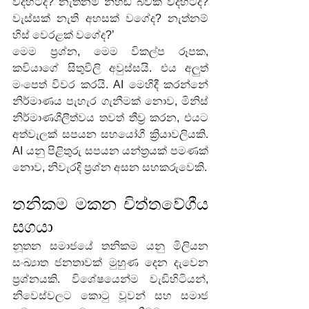
විදිහටද? නැත්නම් නිහඬ බවක් විදිහටද? 
වැස්සක් නැති අහසක් වගේද? නැත්නම් 
හිස් වෙරළක් වගේද?’
මෙම ප්‍රශ්න, මෙම විකල්ප රූපක, 
කවියාගේ සිතුවිලි අවුස්සයි. එය අලුත් 
මංපෙත් විවර කරයි. AI මෙහිදී කරන්නේ 
නිර්මාණය පැහැර ගැනීමක් නොව, මිනිස් 
නිර්මාණශීලීත්වය තවත් තීව්‍ර කරන, එයට 
අත්වැලක් සපයන සහයෝගී ක්‍රියාවලියකි. 
AI යනු පිළිතුරු සපයන යන්ත්‍රයක් පමණක් 
නොව, නිවැරදි ප්‍රශ්න අසන සහකරුවෙකි.
තනිකම මකන චිත්තවේගීය 
සගයා
නූතන සමාජයේ තනිකම යනු මිලියන 
සංඛ්‍යාත ජනතාවක් මුහුණ දෙන දැවෙන 
ප්‍රශ්නයකි. විශේෂයෙන්ම වැඩිහිටියන්, 
නිවෙස්වලට කොටු වූවන් සහ සමාජ 