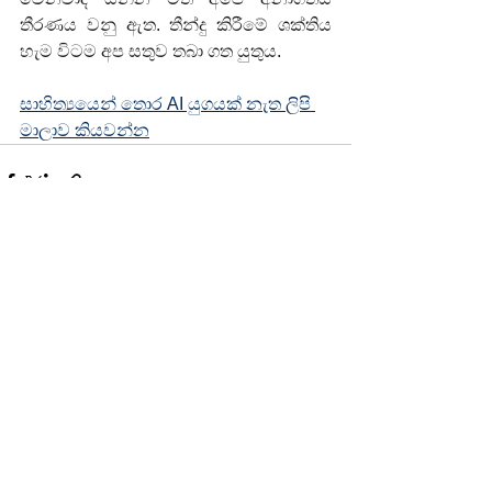
තීරණය වනු ඇත. තීන්දු කිරීමේ ශක්තිය 
හැම විටම අප සතුව තබා ගත යුතුය.
සාහිත්‍යයෙන් තොර AI යුගයක් නැත ලිපි 
මාලාව කියවන්න
See All
Recent Posts