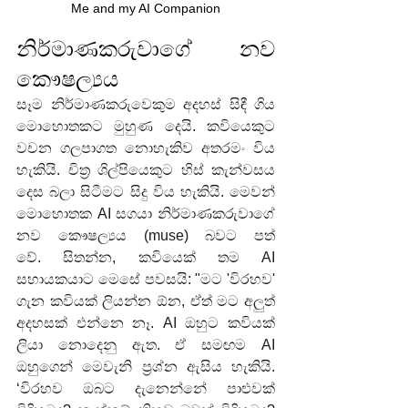
Me and my AI Companion
නිර්මාණකරුවාගේ නව 
කෞෂල්‍යය
සෑම නිර්මාණකරුවෙකුම අදහස් සිඳී ගිය 
මොහොතකට මුහුණ දෙයි. කවියෙකුට 
වචන ගලපාගත නොහැකිව අතරමං විය 
හැකියි. චිත්‍ර ශිල්පියෙකුට හිස් කැන්වසය 
දෙස බලා සිටීමට සිදු විය හැකියි. මෙවන් 
මොහොතක AI සගයා නිර්මාණකරුවාගේ 
නව කෞෂල්‍යය (muse) බවට පත් 
වේ. සිතන්න, කවියෙක් තම AI 
සහායකයාට මෙසේ පවසයි: "මට 'විරහව' 
ගැන කවියක් ලියන්න ඕන, ඒත් මට අලුත් 
අදහසක් එන්නෙ නෑ. AI ඔහුට කවියක් 
ලියා නොදෙනු ඇත. ඒ සමඟම AI 
ඔහුගෙන් මෙවැනි ප්‍රශ්න ඇසිය හැකියි. 
‘විරහව ඔබට දැනෙන්නේ පාළුවක් 