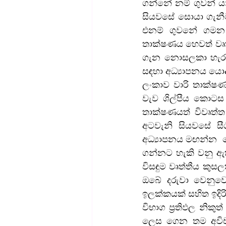
ගන්නේ නම් ගුවන් යා
සියවසේ සොයා ගැනී
එනම් ගුවනේ ගමන 
තාක්ෂණය හෙවත් වෘත්
ගැන නොසලකා හැර ඇ
සඳහා අධ්‍යාපනය ය
ලංකාව වාරි තාක්ෂණය
වැව ශිල්පීය කොටස 
තාක්ෂණයත් විවෘත්ත
අටවැනි සියවසේ සී
අධ්‍යාපනය මඟන්න  
ගන්නට හැකි වනු ඇත
විසඳුම වෘත්තීය කු
ඔබේ දරුවා වෙනුවෙ
ඉලක්කයක් සහිත ඉදිරි 
විභාග ප්‍රතිඵල නික
ලෙස ගෙන තම අවිචාර