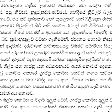
ය නොසලකා හැරීම ලකාවේ අධ්‍යාපන මඟ වරද්‍දා ගත් අ
 පසු නිවසට නුදුරුකඩමණ්ඩියේ, හන්දියේ ත්‍රීවීලර් බල
 නොවේ. එය තම දක්ෂතාව හෝ කුසලතාව හෝ බිලිදෙන රස්තිය
ලංකාවට පිටුපසින් සිටි ආසියාවේම රටවල් මේ විසිඑක් වැන
රගෙන ගියේ වවෘත්තීය අධ්‍යාපනයට  ප්‍රමුඛත්වය දීමෙනි
බව ක්‍රමානුකූලව වටහා ගැනීමෙනි. ජපානය හොඳම නිදසුනක
ි ආදර්ශයි. දරුවාගේ සාමාන්‍යපෙළ විශිෂ්ට සමාර්ථය සිය
සමත් දරුවන් හට උජාරුව පෙන්වීම සහ දැන් ඉතින් තම දර
අසමත් දරුවන් ගැන දෙමව්පියන්ගේ පසුතැවීම බුද්ධිමත්ව
. ශිල්ප සහ ශාස්ත්‍ර යන අධ්‍යාපනයට අයත් කොටස් දෙකෙ
ුණු කොටස අතහැර ශ්‍රාස්ත්‍ර කොටස හෙවත් න්‍යාය කටපා
ෙන ලංකාව මඟ වරද්දා ගෙන ඇත. විභාග තරගය මතු ජීවි
ත්පාදනය කරන ව්‍යවසායකයන් ගත් විට ඔවුන් වැඩි දෙනා ‘
ග සමත් අය නොවේ.
න ශිල්ප කොටස සැමදාම අලුත් වෙයි. ශාස්ත්‍ර කොටස අලුත
නවානම් එය අපට පෙනෙන්නේ එකතැන නතරව ඇති ලෙසින