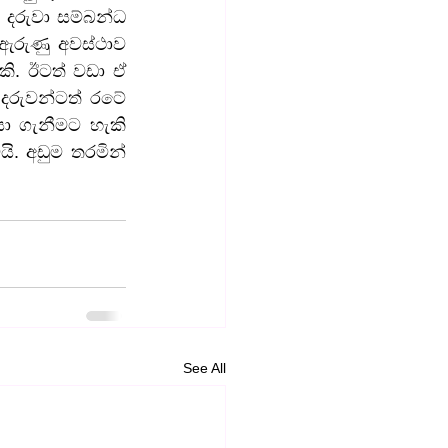
දරුවා සම්බන්ධ 
ඇරුණු අවස්ථාව 
ි. ඊටත් වඩා ඒ 
රුවන්ටත් රටේ 
 ගැනීමට හැකි 
. අඩුම තරමින් 
See All