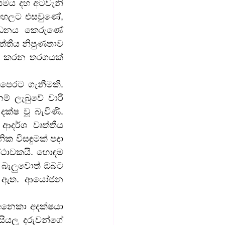
යමය දහ අටවැනි 
ඉහලට එසවුණේ, 
්ධනය කෙරුණේ 
්තීය නිපුණතාව 
ය කරන තරගයක් 
පෙරට ගැනීමකි. 
් ලැබුවේ වාරි 
ෂ වූ බැවිණි. 
දර්ශ වෘත්තීය 
 විසඳුමක් පදා 
ථාවකයි. හොඳම 
 බැලුවොත් ඔබට 
නු ඇත. ආයෝජන 
 අනෙකා අදක්ෂයා 
යලු දරුවන්ගේ 