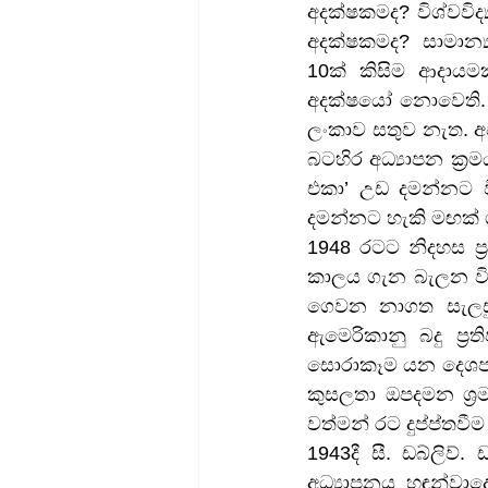
අදක්ෂකමද? විශ්වවිද
අදක්ෂකමද? සාමාන
10ක් කිසිම ආදාය
අදක්ෂයෝ නොවෙති. ඔ
ලංකාව සතුව නැත. අ
බටහිර අධ්‍යාපන ක්‍රම
එකා’ උඩ දමන්නට වි
දමන්නට හැකි මඟක් 
1948 රටට නිදහස ප්
කාලය ගැන බැලන විට
ගෙවන නාගත සැලසුම
ඇමෙරිකානු බදු ප්‍
සොරාකෑම යන දෙශපාල
කුසලතා ඔපදමන ශ්‍ර
වත්මන් රට දුප්ප්තව
1943දී සී. ඩබ්ලිව
අධ්‍යාපනය හඳුන්වාද