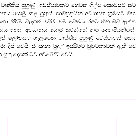
ෘත්තීය පුහුණු  අවස්ථාවකට භෙවත් ශිල්ප කොටසට තම 
 යොමු කළ යුතුයි. සාම්ප්‍රදායික අධ්‍යාපන ක්‍රමයට මඟ
ා කිරීම වැදගත් වෙයි. එම අවස්ථා රටේ හිඟ බව ඇත්තක
ය නැත. අවධානය යොමු කරන්නේ නම් දෙමාපියන්ටත් ද
ුත් ලෝකයට ගැලපෙන වෘත්තීය පුහුණු අවස්ථාවක් සොයා
 දිස් වෙයි. ඒ සඳහා මුදල් ඉපයීමට වුවමනාවක් ඇති වෙයි
ය යුතු දෙයක් බව අවබෝධ වෙයි.