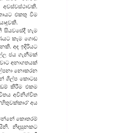
වස්වස්ථාවකි. 
කායට එකතු වීම 
ාදුවකි.
ි සියවසේදී හැම 
; ණයට කෑම ගොඩ 
ි. අද ඉදිරියට 
ල්ල ජය ගැනීමක් 
ුවාට අනාගතයක් 
 කල්පනා නොකරන 
න් ශිල්ප කොටස 
ඩම් කිරීම එකම 
තය අවිනිශ්චිත 
හිතුවක්කාර’ අය 
් වන්නේ කොතරම් 
ි. නිදසුනකට 