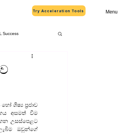
Try Acceleration Tools
Menu
L Success
කව
ශිෂ්‍ය ප්‍රජාව 
ාගය අසමත් වීම 
ගෙන උසස්පෙළට 
ැබීම ඔවුන්ගේ 