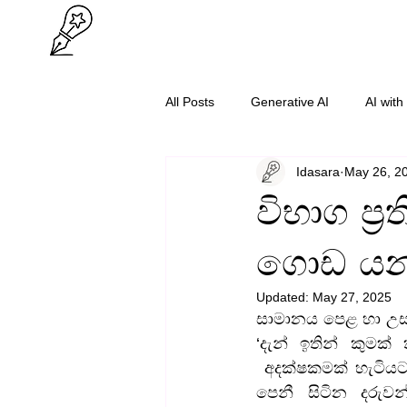
All Posts
Generative AI
AI with
Idasara
May 26, 2
O/L Success
Cybersecurity
විභාග ප්‍
ගොඩ ය
Updated:
May 27, 2025
සාමානය පෙළ හා උසස්
‘දැන් ඉතින් කුමක්
 අදක්ෂකමක් හැටිය
පෙනී සිටින දරුවන