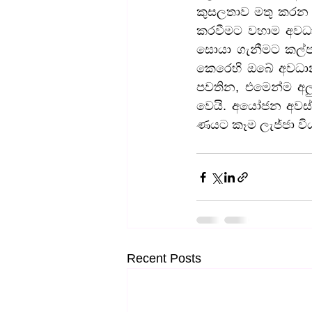
කුසලතාව මතු කරන ව
කරවීමට වහාම අවධානය
සොයා ගැනීමට කල්පන
කෙරෙහි ඔබේ අවධාන
පවතින, එමෙන්ම අල
වෙයි. අයෝජන අවස්ථා
ණයට කෑම ලැජ්ජා වි
Recent Posts