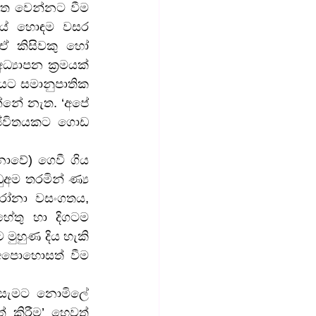
ලත වෙන්නට වීම 
යේ හොඳම වසර 
 කිසිවකු හෝ 
යාපන ක්‍රමයක් 
ට සමානුපාතික 
රන්නේ නැත. ‘අපේ 
 ජීවිතයකට ගොඩ 
ොවේ) ගෙවී ගිය 
ම තරමින් ණ්‍ය 
රෝනා වසංගතය, 
හේතු හා දිගටම 
හුණ දිය හැකි 
 අපොහොසත් වීම 
් සැමට නොමිලේ 
 කිරීම’ හෙවත් 