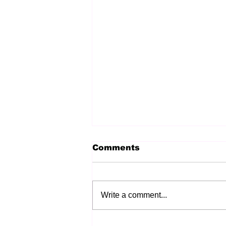
Comments
Write a comment...
කාලය නාස්ති නොකර රැකියා