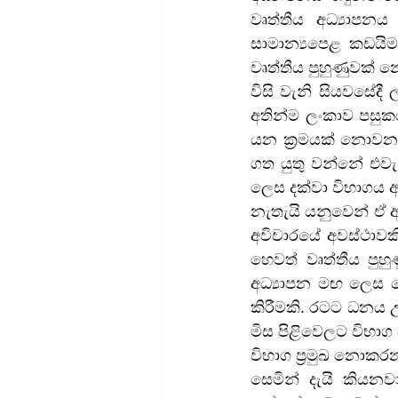
වෘත්තීය අධ්‍යාපන
සාමාන්‍යපෙළ කඩයිමට
වෘත්තීය පුහුණුවක්
විසි වැනි සියවසේදී 
අතින්ම ලංකාව පසුක
යන ක්‍රමයක් නොවන 
ගත යුතු වන්නේ එවැන
ලෙස දක්වා විභාගය අ
නැතැයි යනුවෙන් ඒ 
අවිචාරයේ අවස්ථාවකි
හෙවත් වෘත්තීය පුහ
අධ්‍යාපන මඟ ලෙස ග
කිරීමකි. රටට ධනය උ
මිස පිළිවෙලට විභා
විභාග ප්‍රමුඛ නොකර
සෙමින් දැයි කිය