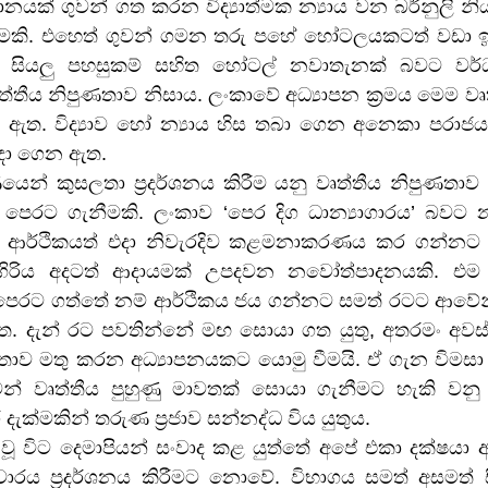
නයක් ගුවන් ගත කරන විද්‍යාත්මක න්‍යාය වන බර්නුලි නි
මකි. එහෙත් ගුවන් ගමන තරු පහේ හෝටලයකටත් වඩා 
සියලු පහසුකම් සහිත හෝටල් නවාතැනක් බවට වර
තීය නිපුණතාව නිසාය. ලංකාවේ අධ්‍යාපන ක්‍රමය මෙම වෘත
ත. විද්‍යාව හෝ න්‍යාය හිස තබා ගෙන අනෙකා පරාජ
ොදා ගෙන ඇත.
ෙන් කුසලතා ප්‍රදර්ශනය කිරීම යනු වෘත්තීය නිපුණතාව 
පෙරට ගැනීමකි. ලංකාව ‘පෙර දිග ධාන්‍යාගාරය’ බවට නම
 ආර්ථිකයත් එදා නිවැරදිව කළමනාකරණය කර ගන්නට දක්
ගිරිය අදටත් ආදායමක් උපදවන නවෝත්පාදනයකි. එම ආ
පෙරට ගත්තේ නම් ආර්ථිකය ජය ගන්නට සමත් රටට ආවේනික
. දැන් රට පවතින්නේ මඟ සොයා ගත යුතු, අතරමං අවස්
සලතාව මතු කරන අධ්‍යාපනයකට යොමු වීමයි. ඒ ගැන විමසා
න් වෘත්තීය පුහුණු මාවතක් සොයා ගැනීමට හැකි ව
දැක්මකින් තරුණ ප්‍රජාව සන්නද්ධ විය යුතුය.
ුත් වූ විට දෙමාපියන් සංවාද කළ යුත්තේ අපේ එකා දක්ෂයා
ය ප්‍රදර්ශනය කිරීමට නොවේ. විභාගය සමත් අසමත් සි