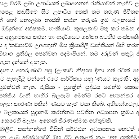
්‍යාල වරම් ලබා උපාධියක් ලබාගෙනත් රැකියාවක් නැතිව 
්‍යපෙළ කඩයිමේ සිට උපාධිය තෙක් තම තරුණ ජීවිත
මක් හෝ නොලබා නාස්ති කරන තරුණ ශ්‍රම බලකායේ ඒ
වුන්ගේ දක්ෂකම, හැකියාව, කුසලතාව මතු කර තබන අධ්‍
ප අනුගමනය කරන හා ආදර්ශයට ගන්නා බටහිර සංස්කෘතිය
ය ද ‘කඩපාඩ්ම උඅගතුන්’ මිස ක්‍රියාශීලී වෘත්තියන් බිහි ක
භාග ප්‍රතිඵල පෙන්වන දෙමාපියන්, තම දරුවන් සතුටු
ගැන දන්නේ ද නැත.
‍රදානය කෙරුණාට පසු (ලංකාව නිදහස දිනා ගත් රටක් න
 පැහැදිළි වන්නේ රටේ ආර්ථිකය යනු ‘ණයට කෑමකි’. අඩුඅ
ක්වත් නැත. රුසියා - යුක්‍රේන් යුද්ධය මෙන්ම කො
රතිපත්තිය වැනි භාහිර බලපෑම් මෙන්ම රටේ අභ්‍යන්තර 
න කාරණා මතින් ‘ණයට කෑම’ වසා තිබේ. අභියෝගවලට මු
ම බලකායක් සූදානම් කරන්නට පවතින අධ්‍යාපන ක්‍රමය
ීම කෙරෙහි බලපා  අනෙක් තීරණාත්මක හේතුවකි.
්. ඩබ්ලිව්. කන්නන්ගර විසින් සර්වජන අධ්‍යාපනය හෙවත
ෙනු ලැබූ අවස්ථාවේදී ඔහු ඊට ඇතුළත් කළ ‘අත ශක්තිමත්