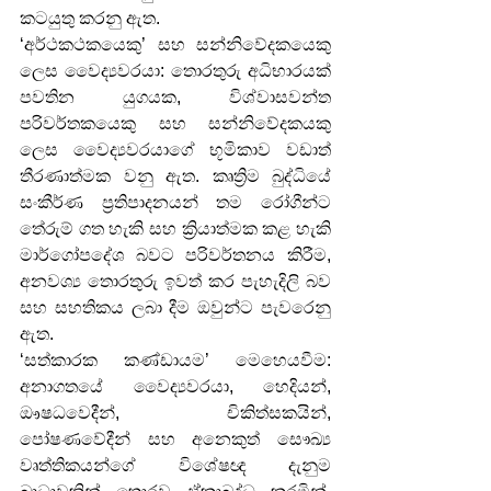
කටයුතු කරනු ඇත.
‘අර්ථකථකයෙකු’ සහ සන්නිවේදකයෙකු 
ලෙස වෛද්‍යවරයා: තොරතුරු අධිභාරයක් 
පවතින යුගයක, විශ්වාසවන්ත 
පරිවර්තකයෙකු සහ සන්නිවේදකයකු 
ලෙස වෛද්‍යවරයාගේ භූමිකාව වඩාත් 
තීරණාත්මක වනු ඇත. කෘත්‍රිම බුද්ධියේ 
සංකීර්ණ ප්‍රතිපාදනයන් තම රෝගීන්ට 
තේරුම් ගත හැකි සහ ක්‍රියාත්මක කළ හැකි 
මාර්ගෝපදේශ බවට පරිවර්තනය කිරීම, 
අනවශ්‍ය තොරතුරු ඉවත් කර පැහැදිලි බව 
සහ සහතිකය ලබා දීම ඔවුන්ට පැවරෙනු 
ඇත.
‘සත්කාරක කණ්ඩායම’ මෙහෙයවීම: 
අනාගතයේ වෛද්‍යවරයා, හෙදියන්, 
ඖෂධවෙදීන්, චිකිත්සකයින්, 
පෝෂණවේදීන් සහ අනෙකුත් සෞඛ්‍ය 
වෘත්තිකයන්ගේ විශේෂඥ දැනුම 