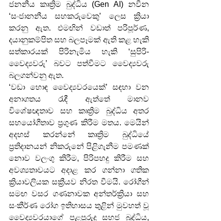
ජනනීය කෘත්‍රිම බුද්ධිය (Gen AI) නවීන 
‘සංජානනීය සහකරුවෙකු’ ලෙස ක්‍රියා 
කරනු ඇත. එමඟින් වඩාත් පරිපූර්ණ, 
දයානුකම්පිත සහ බලපෑමක් ඇති කළ හැකි 
සත්කාරයක් පිරිනැමිය හැකි ‘සුපිරි-
වෛද්‍යවරු’ බවට පත්වීමට වෛද්‍යවරු 
බලගන්වනු ඇත.
‘වඩා හොඳ වෛද්‍යවරයෙක්’ සඳහා වන 
අනාගතය රැඳී ඇත්තේ මානව 
විශේෂඥතාව සහ කෘත්‍රිම බුද්ධිය අතර 
සහයෝගීතාව ප්‍රගුණ කිරීම මතය. මෙයින් 
අදහස් කරන්නේ කෘත්‍රිම බුද්ධියේ 
ප්‍රතිදානයන් නිකරුනේ පිළිගැනීම පමණක් 
නොව වලංගු කිරීම, පිරිපහදු කිරීම සහ 
අවශ්‍යතාවයට අදාළ කර ගන්නා ගතික 
ක්‍රියාවලියක සක්‍රීයව නිරත වීමයි. රෝගීන් 
සමඟ වසර ගණනාවක අන්තර්ක්‍රියා සහ 
සංකීර්ණ රෝග ඉතිහාසය තුළින් මුවහත් වූ 
වෛද්‍යවරයාගේ පළපුරුදු සහජ බුද්ධිය, 