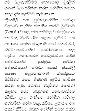
එම බලගැන්වීමට නොයොදා මුදලින් 
ගණන් බලා පරීක්ෂා කරන රෝගීන් ගණන 
ඉහළ දමා ගැනීමට කල්පනා ක
ක්‍රියාශීලී සහ පුද්ගලාරෝපිත වෛද්‍ය 
විද්‍යාවේ නැඟීම: ජනනීය කෘත්‍රිම බුද්ධියට 
(Gen AI) විශාල දත්ත කට්ටල විශ්ලේෂණය 
කරමින්, සියුම් රටා හඳුනා ගැනීමට සහ 
අනාගත සෞඛ්‍ය අවදානම් පෙර නොවූ විරූ 
නිරවද්‍යතාවයකින් පුරෝකථනය කළ 
හැකිය. අනාගතවාදී වෛද්‍යවරයා රෝගී 
තත්ත්වයන්ට ප්‍රතික්‍රියා දක්වන 
සත්කාරයෙන් ඔබ්බට ගොස් ක්‍රියාශීලී 
සෞඛ්‍ය කළමනාකරණ ක්ෂේත්‍රයට 
පිවිසීමට මෙම තීක්ෂ්ණ බුද්ධිය භාවිතා 
කරනු ඇත. රෝගය මතුවීමට බොහෝ 
කලකට පෙර, ඔවුන්ගේ යහපැවැත්මේ 
අයිතිය ලබා ගැනීමට රෝගීන් සවිබල 
ගන්වමින්, රෝග වැළැක්වීමේ උපාය මාර්ග 
සකස් කිරීමට ඔවුන් රෝගීන් සමඟ එක්ව 