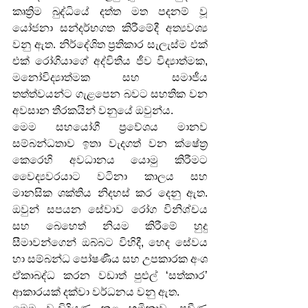
කෘත්‍රිම බුද්ධියේ දත්ත මත පදනම් වූ 
යෝජනා සන්දර්භගත කිරීමේදී අත්‍යවශ්‍ය 
වනු ඇත. නිර්දේශිත ප්‍රතිකාර සැලැස්ම එක් 
එක් රෝගියාගේ අද්විතීය ජීව විද්‍යාත්මක, 
මනෝවිද්‍යාත්මක සහ සමාජීය 
තත්ත්වයන්ට ගැළපෙන බවට සහතික වන 
අවසාන තීරකයින් වනුයේ ඔවුන්ය.
මෙම සහයෝගී ප්‍රවේශය මානව 
සම්බන්ධතාව ඉතා වැදගත් වන ක්ෂේත්‍ර 
කෙරෙහි අවධානය යොමු කිරීමට 
වෛද්‍යවරයාට වටිනා කාලය සහ 
මානසික ශක්තිය නිදහස් කර දෙනු ඇත. 
ඔවුන් සපයන සේවාව රෝග විනිශ්චය 
සහ බෙහෙත් නියම කිරීමේ හුදු 
සීමාවන්ගෙන් ඔබ්බට විහිදී, හෙද සේවය 
හා සම්බන්ධ පෝෂණීය සහ උපකාරක අංශ 
ඒකාබද්ධ කරන වඩාත් පුළුල් ‘සත්කාර’ 
ආකාරයක් දක්වා වර්ධනය වනු ඇත.