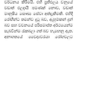
වර්ධනය කිරීමයි. එහි ප්‍රතිඵලය වනුයේ 
වඩාත් ඵලදායී පමණක් නොව, වඩාත් 
මානුෂීය සෞඛ්‍ය සේවා අත්දැකීමකි. එහිදී 
රෝගීන්ට තමන්ව දුටු බව, ඇහුම්කන් දුන් 
බව සහ වචනයේ පරිසමාප්ත අර්ථයෙන්ම 
සැබවින්ම රැකබලා ගත් බව හැඟෙනු ඇත. 
අනාගතයේ වෛද්‍යවරයා රෝගවලට 
ප්‍රතිකාර කිරීම පමණක් නොව, 
යහපැවැත්ම පෝෂණය කර, ඔරොත්තු 
දීමේ හැකියාව වර්ධනය කර, තම 
රෝගීන්ට ජීවිත කාලය පුරාම පවතින 
සෞඛ්‍ය ගමනක් සඳහා මඟ පෙන්වනු ඇත.