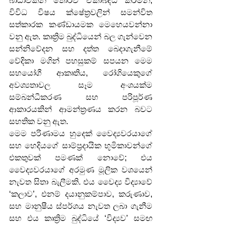
බාධාවකින් තොරව ඒකාබද්ධ කරමින්, 
විවිධ විෂය ක්ෂේත්‍රවලින් සමන්විත 
සත්කාරක කණ්ඩායමක මෙහෙයවන්නා 
වනු ඇත. කෘත්‍රිම බුද්ධියෙන් බල ගැන්වෙන 
සන්නිවේදන සහ දත්ත බෙදාගැනීමේ 
වේදිකා මගින් පහසුකම් සපයන මෙම 
සහයෝගී ආකෘතිය, රෝගියෙකුගේ 
අවශ්‍යතාවල සෑම අංශයක්ම 
සම්බන්ධීකරණ සහ පරිපූර්ණ 
ආකාරයකින් ආමන්ත්‍රණය කරන බවට 
සහතික වනු ඇත.
මෙම පරිණාමය හුදෙක් වෛද්‍යවරයාගේ 
සහ හෙදියගේ සාම්ප්‍රදායික භූමිකාවන්ගේ 
එකතුවක් පමණක් නොවේ; එය 
වෛද්‍යවරයාගේ අරමුණ මූලික වශයෙන් 
නැවත සිතා බැලීමකි. එය වෛද්‍ය විද්‍යාවේ 
‘කලාව’, එනම් දයානුකම්පාව, කරුණාව, 
සහ මානුෂීය ස්පර්ශය නැවත ලබා ගැනීම 
සහ එය කෘත්‍රිම බුද්ධියේ ‘විද්‍යව’ සමඟ 