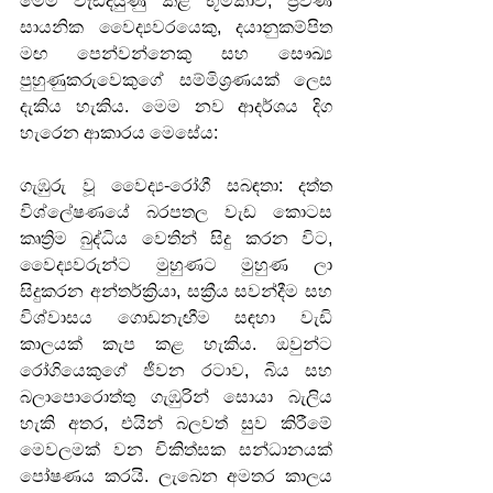
මෙම වැඩිදියුණු කළ භූමිකාව, ප්‍රවීණ 
සායනික වෛද්‍යවරයෙකු, දයානුකම්පිත 
මඟ පෙන්වන්නෙකු සහ සෞඛ්‍ය 
පුහුණුකරුවෙකුගේ සම්මිශ්‍රණයක් ලෙස 
දැකිය හැකිය. මෙම නව ආදර්ශය දිග 
හැරෙන ආකාරය මෙසේය:
ගැඹුරු වූ වෛද්‍ය-රෝගී සබඳතා: දත්ත 
විශ්ලේෂණයේ බරපතල වැඩ කොටස 
කෘත්‍රිම බුද්ධිය වෙතින් සිදු කරන විට, 
වෛද්‍යවරුන්ට මුහුණට මුහුණ ලා 
සිදුකරන අන්තර්ක්‍රියා, සක්‍රීය සවන්දීම සහ 
විශ්වාසය ගොඩනැඟීම සඳහා වැඩි 
කාලයක් කැප කළ හැකිය. ඔවුන්ට 
රෝගියෙකුගේ ජීවන රටාව, බිය සහ 
බලාපොරොත්තු ගැඹුරින් සොයා බැලිය 
හැකි අතර, එයින් බලවත් සුව කිරීමේ 
මෙවලමක් වන චිකිත්සක සන්ධානයක් 
පෝෂණය කරයි. ලැබෙන අමතර කාලය 