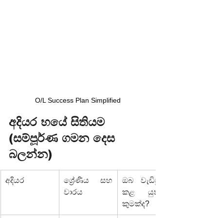
O/L Success Plan Simplified
අදියර හයේ සිතියම 
(සම්පූර්ණ ගමන දෙස 
බලන්න)
අදියර
ශ්‍රේණිය සහ 
ඔබ වැඩිපුරම 
වාරය
කළ යුත්තේ 
කුමක්ද?