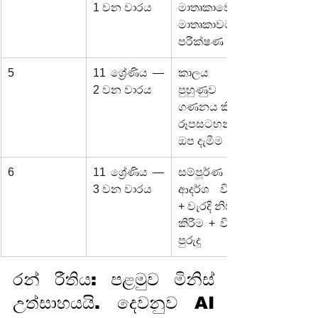
1 වන වාරය
මාතෘකාවෙන් 
මාතෘකාවට 
පරීක්ෂණ
5
11 ශ්‍රේණිය — 
කාලය + 
2 වන වාරය
පුහුණුව + 
ගණනය කිරීම්/
රූපසටහන් 
ඔප දැමීම
6
11 ශ්‍රේණිය — 
සම්පූර්ණ 
3 වන වාරය
ආදර්ශ විභාග 
+ වැරදි නිවැරදි 
කිරීම + විභාග 
පුරුදු
රන් රීතිය: පළමුව මිනිස් 
උත්සාහයයි. දෙවනුව AI 