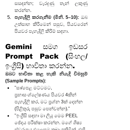
සසඳන්න; වැරදුණු තැන් ලකුණු 
කරන්න.
පැහැදිලි කරගැනීම (මිනි. 5–10):
 ඔබ 
උත්සාහ කිරීමෙන් පසුව, පියවරෙන් 
පියවර පැහැදිලි කිරීම් සඳහා. 
Gemini සමග ඉඩසර 
Prompt Pack (සිංහල/
ඉංග්‍රීසි) භාවිතා කරන්න.
ඔබට භාවිතා කළ හැකි නියැදි විමසුම් 
(Sample Prompts):
"සා/පෙළ මට්ටමට, 
ප්‍රභාසංශ්ලේෂණය පියවර 4කින් 
පැහැදිලි කර, මට ප්‍රශ්න 3ක් දෙන්න 
(පිළිතුරු පසුව පෙන්වන්න)."
"ඉංග්‍රීසි සඳහා මා ලියූ මෙම PEEL 
ඡේදය පරීක්ෂා කරන්න. මගේ ශිෂ්‍ය 
ස්වරූපය එලෙසම තබා ගනිමින්, එහි 