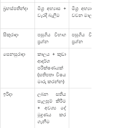
බ්‍රහස්පතින්දා
මිශ්‍ර අභ්‍යාස + 
මිශ්‍ර අභ්‍යාස + 
වැරදි බැලීම
වචන මාලාව
සිකුරාදා
පසුගිය විභාග 
පසුගිය විභාග 
ප්‍රශ්න
ප්‍රශ්න
සෙනසුරාදා
කාලය + කුඩා 
ආදර්ශ 
පරීක්ෂණයක් 
(සතිපතා විෂය 
මාරු කරන්න)
ඉරිදා
ලබන සතිය 
සැලසුම් කිරීම 
+ අවශ්‍ය දේ 
මුද්‍රණය කර 
ගැනීම