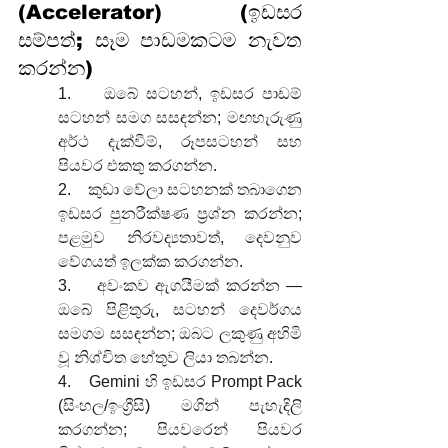
(Accelerator) (ඉඩසර 
සම්පත්; සෑම පාඩමකටම නැවත 
කරන්න)
1.    ඔබේ සටහන්, ඉඩසර පාඩම් 
සටහන් සමග සසඳන්න; මඟහැරුණු 
අර්ථ දැක්වීම්, රූපසටහන් සහ 
පියවර එකතු කරගන්න.
2.    කුඩා වේලා සටහනක් තබාගෙන 
ඉඩසර පුනරීක්ෂණ ප්‍රශ්න කරන්න; 
පළමුව නිරවද්‍යතාවත්, දෙවනුව 
වේගයත් ඉලක්ක කරගන්න.
3.    අවංකව ඇගයීමක් කරන්න — 
ඔබේ පිළිතුරු, සටහන් දෙවර්ගය 
සමගම සසඳන්න; ඔබට ලකුණු අහිමි 
වූ නිශ්චිත හේතුව ලියා තබන්න.
4.    Gemini හි ඉඩසර Prompt Pack 
(සිංහල/ඉංග්‍රීසි) මගින් පැහැදිලි 
කරගන්න; පියවරෙන් පියවර 