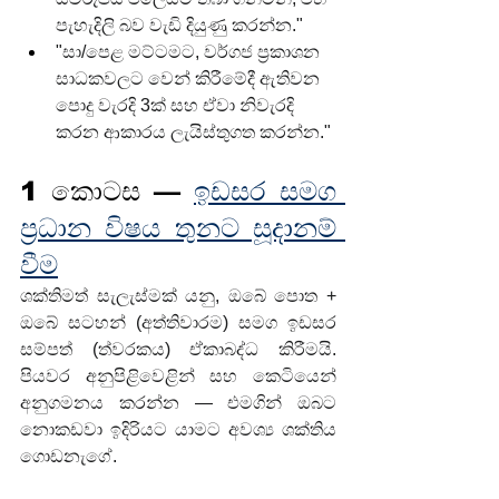
පැහැදිලි බව වැඩි දියුණු කරන්න."
"සා/පෙළ මට්ටමට, වර්ගජ ප්‍රකාශන 
සාධකවලට වෙන් කිරීමේදී ඇතිවන 
පොදු වැරදි 3ක් සහ ඒවා නිවැරදි 
කරන ආකාරය ලැයිස්තුගත කරන්න."
1 කොටස — 
ඉඩසර සමග 
ප්‍රධාන විෂය තුනට සූදානම් 
වීම
ශක්තිමත් සැලැස්මක් යනු, ඔබේ පොත + 
ඔබේ සටහන් (අත්තිවාරම) සමග ඉඩසර 
සම්පත් (ත්වරකය) ඒකාබද්ධ කිරීමයි. 
පියවර අනුපිළිවෙළින් සහ කෙටියෙන් 
අනුගමනය කරන්න — එමගින් ඔබට 
නොකඩවා ඉදිරියට යාමට අවශ්‍ය ශක්තිය 
ගොඩනැගේ.