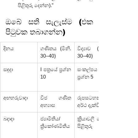
පිළිතුරු දෙන්න).”
ඔබේ සති සැලැස්ම (එක 
පිටුවක තබාගන්න)
දිනය
ගණිතය (මිනි. 
විද්‍යාව (මිනි. 
30–40)
30–40)
සඳුදා
I පත්‍රයේ ප්‍රශ්න 
සංකල්පය + 
10
ප්‍රශ්න 5
අඟහරුවාදා
වීජ ගණිත 
රූපසටහන + 
අභ්‍යාස
අර්ථ දැක්වීම්
බදාදා
ජ්‍යාමිතිය/
ක්‍රියාවලි කෙටි 
ත්‍රිකෝණමිතිය
පිළිතුරු