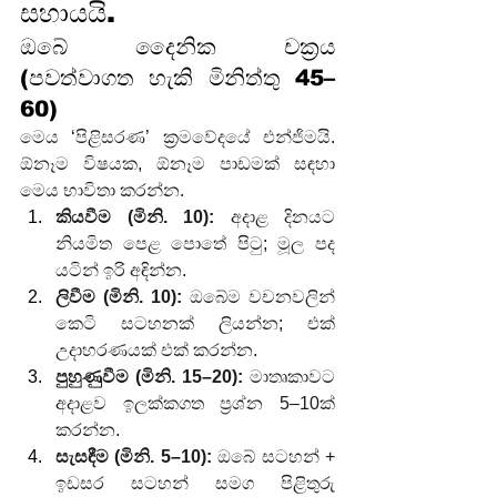
සහායයි.
ඔබේ දෛනික චක්‍රය 
(පවත්වාගත හැකි මිනිත්තු 45–
60)
මෙය ‘පිළිසරණ’ ක්‍රමවේදයේ එන්ජිමයි. 
ඕනෑම විෂයක, ඕනෑම පාඩමක් සඳහා 
මෙය භාවිතා කරන්න.
කියවීම (මිනි. 10):
 අදාළ දිනයට 
නියමිත පෙළ පොතේ පිටු; මූල පද 
යටින් ඉරි අඳින්න.
ලිවීම (මිනි. 10):
 ඔබේම වචනවලින් 
කෙටි සටහනක් ලියන්න; එක් 
උදාහරණයක් එක් කරන්න.
පුහුණුවීම (මිනි. 15–20):
 මාතෘකාවට 
අදාළව ඉලක්කගත ප්‍රශ්න 5–10ක් 
කරන්න.
සැසඳීම (මිනි. 5–10):
 ඔබේ සටහන් + 
ඉඩසර සටහන් සමග පිළිතුරු 