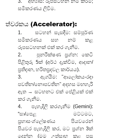
3.    අභ්‍යාස: රූපසටහන නම් කිරීම; 
සමීකරණය ලිවීම.
ත්වරකය (Accelerator):
1.    සටහන් සැසඳීම: සම්පූර්ණ 
සමීකරණය සහ නම් කළ 
රූපසටහනක් එක් කර ගැනීම.
2.    පුනරීක්ෂණ ප්‍රශ්න: කෙටි 
පිළිතුරු 5ක් (අර්ථ දැක්වීම, ආදාන/
ප්‍රතිදාන, හරිතප්‍රදවල කාර්යය).
3.    ඇගයීම: "ආලෝකය-රඳා 
පවතින/නොපවතින" අදහස මඟහැරී 
ඇත → සටහනට එක් පේළියක් එක් 
කර ගැනීම.
4.    පැහැදිලි කරගැනීම (Gemini): 
“සා/පෙළ මට්ටමට, 
ප්‍රභාසංශ්ලේෂණය පියවරෙන් 
පියවර පැහැදිලි කර, මට ප්‍රශ්න 3ක් 
දෙන්න (මම උත්සාහ කළ පසු 