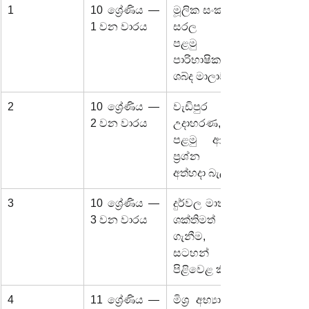
1
10 ශ්‍රේණිය — 
මූලික සංකල්ප, 
1 වන වාරය
සරල ක්‍රම, 
පළමු 
පාරිභාෂික 
ශබ්ද මාලාව
2
10 ශ්‍රේණිය — 
වැඩිපුර 
2 වන වාරය
උදාහරණ, 
පළමු ආදර්ශ 
ප්‍රශ්න පත්‍ර 
අත්හදා බැලීම
3
10 ශ්‍රේණිය — 
දුර්වල මාතෘකා 
3 වන වාරය
ශක්තිමත් කර 
ගැනීම, 
සටහන් 
පිළිවෙළ කිරීම
4
11 ශ්‍රේණිය — 
මිශ්‍ර අභ්‍යාස + 