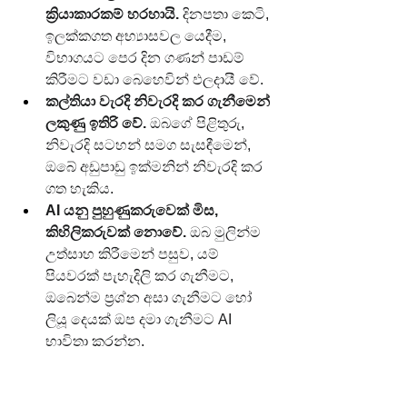
ක්‍රියාකාරකම් හරහායි.
 දිනපතා කෙටි, 
ඉලක්කගත අභ්‍යාසවල යෙදීම, 
විභාගයට පෙර දින ගණන් පාඩම් 
කිරීමට වඩා බෙහෙවින් ඵලදායී වේ.
කල්තියා වැරදි නිවැරදි කර ගැනීමෙන් 
ලකුණු ඉතිරි වේ.
 ඔබගේ පිළිතුරු, 
නිවැරදි සටහන් සමග සැසඳීමෙන්, 
ඔබේ අඩුපාඩු ඉක්මනින් නිවැරදි කර 
ගත හැකිය.
AI යනු පුහුණුකරුවෙක් මිස, 
කිහිලිකරුවක් නොවේ.
 ඔබ මුලින්ම 
උත්සාහ කිරීමෙන් පසුව, යම් 
පියවරක් පැහැදිලි කර ගැනීමට, 
ඔබෙන්ම ප්‍රශ්න අසා ගැනීමට හෝ 
ලියූ දෙයක් ඔප දමා ගැනීමට AI 
භාවිතා කරන්න.