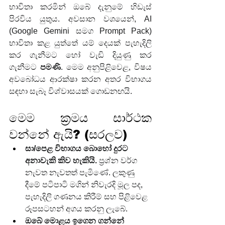
භාවිතා කරමින් ඔබේ දැනුමේ හිඩැස් 
පිරවිය යුතුය. අවසාන වශයෙන්, AI 
(Google Gemini සමග Prompt Pack) 
භාවිතා කළ යුත්තේ යම් දෙයක් පැහැදිලි 
කර ගැනීමට හෝ වැඩි දියුණු කර 
ගැනීමට 
පමණි
. මෙම අනුපිළිවෙළ, විෂය 
අවබෝධය ආරක්ෂා කරන අතර විභාගය 
සඳහා සැබෑ විශ්වාසයක් ගොඩනඟයි.
මෙම ක්‍රමය සාර්ථක 
වන්නේ ඇයි? (සරලව)
සා/පෙළ විභාගය බොහෝ දුරට 
අනාවැකි කිව හැකියි.
 ප්‍රශ්න වර්ග 
නැවත නැවතත් පැමිණේ. ලකුණු 
දීමේ පටිපාටි මගින් නිවැරදි මූල පද, 
පැහැදිලි ගණනය කිරීම් සහ පිළිවෙළ 
රූපසටහන් අගය කරනු ලැබේ.
ඔබේ මොළය ඉගෙන ගන්නේ 