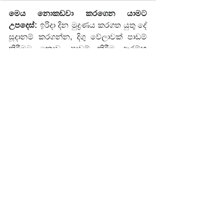
මෙය නොකඩවා කරගෙන යාමට 
උපදෙස්:
 ඉරිදා දින මුද්‍රණය කරගත යුතු දේ 
සූදානම් කරගන්න, දිගු වේලාවක් පාඩම් 
කිරීමට නොව, පාඩම් කිරීම ආරම්භ 
කිරීමට වේලාව සටහන් කර තබාගන්න 
(alarm). පැන්සල් කට්ටලයක් (අඩි රූල, 
මකනය, කටර්) සූදානම්ව තබාගන්න. 
පිළිවෙළකට ඇති මේසයක් ඔබට දිනපතා 
මිනිත්තු කිහිපයක් ඉතිරි කර දෙයි.
ගමනට බාධක — සහ 
ඉක්මන් විසඳුම්
“ඉගෙන ගත් විගස අමතක වෙනවා.”
සෑම විටම දෛනික චක්‍රය 
භාවිතා කරන්න. කෙටි සටහන් 
ලියන්න, පුහුණු වන්න, 
සසඳන්න. ඊළඟ දවසේ මිනිත්තු 