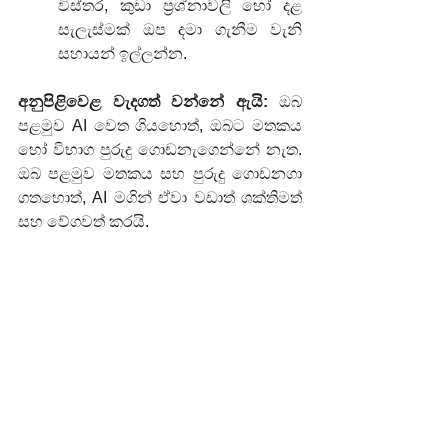
විස්තර, කුඩා ප්‍රශ්නාවලි හෝ දළ 
සැලැස්මක් ඔප දමා ගැනීම වැනි 
සහායන් ඉල්ලන්න.
අනුපිළිවෙළ වැදගත් වන්නේ ඇයි:
 ඔබ 
පළමුව AI වෙත ගියහොත්, ඔබට මතකය 
හෝ විභාග පුරුදු ගොඩනැගෙන්නේ නැත. 
ඔබ පළමුව මතකය සහ පුරුදු ගොඩනගා 
ගතහොත්, AI මගින් ඒවා වඩාත් ශක්තිමත් 
සහ වේගවත් කරයි.