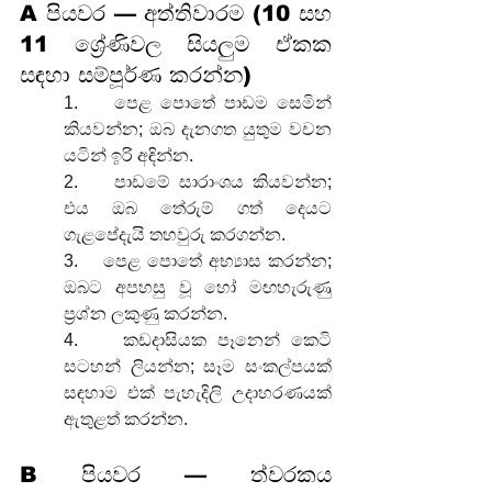
A පියවර — අත්තිවාරම (10 සහ 
11 ශ්‍රේණිවල සියලුම ඒකක 
සඳහා සම්පූර්ණ කරන්න)
1.    පෙළ පොතේ පාඩම සෙමින් 
කියවන්න; ඔබ දැනගත යුතුම වචන 
යටින් ඉරි අඳින්න.
2.    පාඩමේ සාරාංශය කියවන්න; 
එය ඔබ තේරුම් ගත් දෙයට 
ගැළපේදැයි තහවුරු කරගන්න.
3.    පෙළ පොතේ අභ්‍යාස කරන්න; 
ඔබට අපහසු වූ හෝ මඟහැරුණු 
ප්‍රශ්න ලකුණු කරන්න.
4.    කඩදාසියක පෑනෙන් කෙටි 
සටහන් ලියන්න; සෑම සංකල්පයක් 
සඳහාම එක් පැහැදිලි උදාහරණයක් 
ඇතුළත් කරන්න.
B පියවර — ත්වරකය 