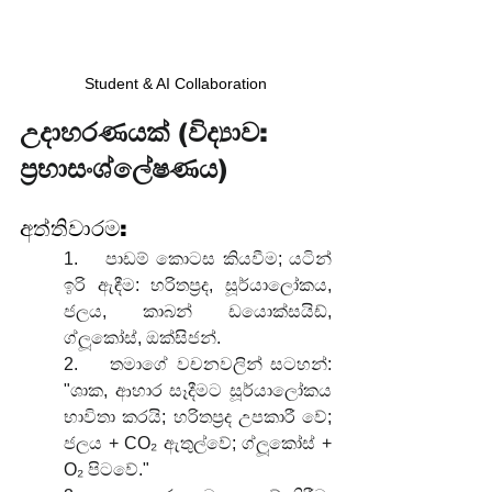
Student & AI Collaboration
උදාහරණයක් (විද්‍යාව: 
ප්‍රභාසංශ්ලේෂණය)
අත්තිවාරම:
1.    පාඩම් කොටස කියවීම; යටින් 
ඉරි ඇඳීම: හරිතප්‍රද, සූර්යාලෝකය, 
ජලය, කාබන් ඩයොක්සයිඩ්, 
ග්ලූකෝස්, ඔක්සිජන්.
2.    තමාගේ වචනවලින් සටහන්: 
"ශාක, ආහාර සෑදීමට සූර්යාලෝකය 
භාවිතා කරයි; හරිතප්‍රද උපකාරී වේ; 
ජලය + CO₂ ඇතුල්වේ; ග්ලූකෝස් + 
O₂ පිටවේ."