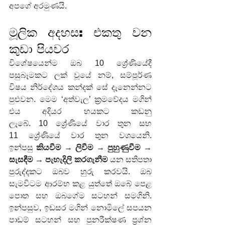
අපගේ අරමුණයි.
මූලික අදහස: එකතු වන 
කුඩා පියවර
විශේෂයෙන්ම ඔබ 10 ශ්‍රේණියේදී 
පසුබෑමකට ලක් වූයේ නම්, සම්පූර්ණ 
විෂය නිර්දේශය කන්දක් සේ දැනෙන්නට 
පුළුවන. මෙම ‘අත්වැල’ ක්‍රමවේදය මගින් 
එය අදියර හයකට කඩනු 
ලැබේ. 10 ශ්‍රේණියේ වාර තුන සහ 
11 ශ්‍රේණියේ වාර තුන වශයෙනි. 
ඉන්පසු 
කියවීම → ලිවීම → පුහුණුවීම → 
සැසඳීම → පැහැදිලි කරගැනීම
 යන සතිපතා 
පුරුද්දකට ඔබව හුරු කරවයි. ඔබ 
සැමවිටම ආරම්භ කළ යුත්තේ ඔබේ පෙළ 
පොත සහ ඔබගේම සටහන් සමගිනි. 
ඉන්පසුව, ඉඩසර මගින් නොමිලේ සපයන 
පාඩම් සටහන් සහ පුනරීක්ෂණ ප්‍රශ්න 