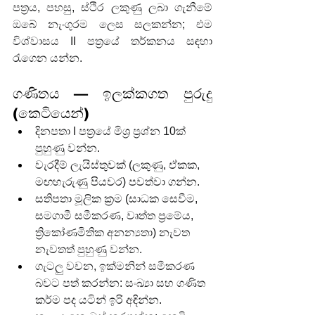
පත්‍රය, පහසු, ස්ථිර ලකුණු ලබා ගැනීමේ 
ඔබේ නැංගුරම ලෙස සලකන්න; එම 
විශ්වාසය II පත්‍රයේ තර්කනය සඳහා 
රැගෙන යන්න.
ගණිතය — ඉලක්කගත පුරුදු 
(කෙටියෙන්)
දිනපතා I පත්‍රයේ මිශ්‍ර ප්‍රශ්න 10ක් 
පුහුණු වන්න.
වැරදීම් ලැයිස්තුවක් (ලකුණු, ඒකක, 
මඟහැරුණු පියවර) පවත්වා ගන්න.
සතිපතා මූලික ක්‍රම (සාධක සෙවීම, 
සමගාමී සමීකරණ, වෘත්ත ප්‍රමේය, 
ත්‍රිකෝණමිතික අනන්‍යතා) නැවත 
නැවතත් පුහුණු වන්න.
ගැටලු වචන, ඉක්මනින් සමීකරණ 
බවට පත් කරන්න: සංඛ්‍යා සහ ගණිත 
කර්ම පද යටින් ඉරි අඳින්න.