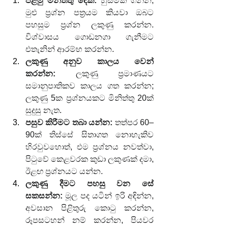
පළමු මිනිත්තු දෙක:
 හුස්මක් ගන්න, 
මුළු ප්‍රශ්න පත්‍රයම කියවා ඔබට 
පහසුම ප්‍රශ්න ලකුණු කරන්න. 
විශ්වාසය ගොඩනගා ගැනීමට 
එතැනින් ආරම්භ කරන්න.
ලකුණු අනුව කාලය වෙන් 
කරන්න:
 ලකුණු ප්‍රමාණයට 
සමානුපාතිකව කාලය ගත කරන්න; 
ලකුණු 5ක ප්‍රශ්නයකට මිනිත්තු 20ක් 
සුදුසු නැත.
පසුව කිරීමට තබා යන්න:
 තත්පර 60–
90ක් තිස්සේ සිතාගත නොහැකිව 
හිරවුවහොත්, එම ප්‍රශ්නය නවත්වා, 
පිටුවේ කෙළවරක කුඩා ලකුණක් දමා, 
ඊළඟ ප්‍රශ්නයට යන්න.
ලකුණු දීමට පහසු වන සේ 
සකසන්න:
 මූල පද යටින් ඉරි අඳින්න, 
අවසාන පිළිතුරු කොටු කරන්න, 
රූපසටහන් නම් කරන්න, පියවර 