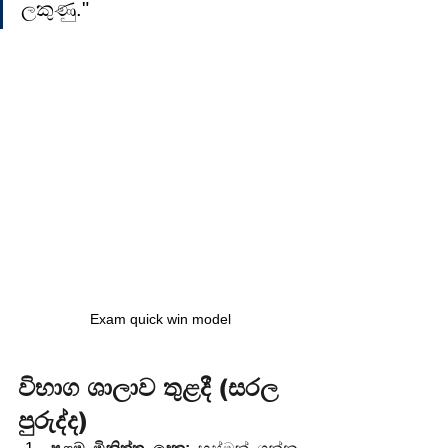
ලකුණු."
Exam quick win model
විභාග ශාලාව තුළදී (සරල 
පුරුද්ද)