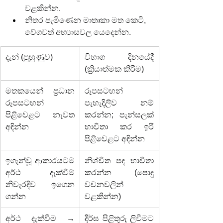
වළකින්න.
නිතර පැමිණෙන මාතෘකා මත කෙටි, 
වේගවත් අභ්‍යාසවල යෙදෙන්න.
දැන් (පුහුණුව)
විභාග දිනයේදී 
(ක්‍රියාත්මක කිරීම)
මතකයෙන් ප්‍රධාන 
රූපසටහන් 
රූපසටහන් 
පැහැදිලිව නම් 
පිළිවෙළට නැවත 
කරන්න; පැන්සලක් 
අඳින්න
භාවිතා කර ඉරි 
පිළිවෙළට අඳින්න
ඉගැන්වූ ආකාරයටම 
නිශ්චිත පද භාවිතා 
අර්ථ දැක්වීම් 
කරන්න (පොදු 
නිවැරදිව ඉගෙන 
වචනවලින් 
ගන්න
වළකින්න)
අර්ථ දැක්වීම → 
දීර්ඝ පිළිතුරු ලිවීමට 