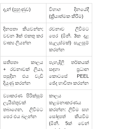
දැන් (පුහුණුව)
විභාග දිනයේදී 
(ක්‍රියාත්මක කිරීම)
දිනපතා කියවන්න; 
රචනාව ලිවීමට 
වචන 3ක් එකතු කර 
පෙර (මිනි. 3ක දළ 
වාක්‍ය ලියන්න
සැලැස්මක්) සැලසුම් 
කරන්න
සතිපතා කාලය 
පැහැදිලි තර්කයක් 
+ රචනාවක් ලියා, 
සඳහා ප්‍රධාන 
පසුදින එය වැඩි 
කොටසේ PEEL 
දියුණු කරන්න
ඡේද භාවිතා කරන්න
ව්‍යාකරණ පිරික්සුම් 
කාලය 
ලැයිස්තුවක් 
කළමනාකරණය 
තබාගෙන, ලිවීමට 
කරන්න: ලිවීම සහ 
පෙර එය බලන්න
සෝදුපත් කියවීම 
(මිනි. 5ක් වෙන් 