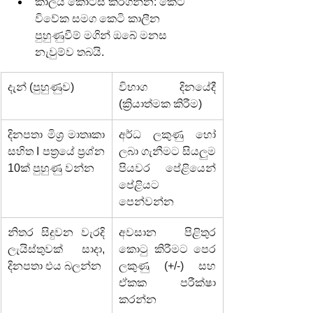
කාලය කොටස් කරගන්න: කෙටි 
විවේක සමග කෙටි කාලීන 
පුහුණුවීම් මගින් ඔබේ මනස 
නැවුම්ව තබයි.
දැන් (පුහුණුව)
විභාග දිනයේදී 
(ක්‍රියාත්මක කිරීම)
දිනපතා මිශ්‍ර මාතෘකා 
අර්ධ ලකුණු හෝ 
සහිත I පත්‍රයේ ප්‍රශ්න 
ලබා ගැනීමට සියලුම 
10ක් පුහුණු වන්න
පියවර පේළියෙන් 
පේළියට 
පෙන්වන්න
නිතර සිදුවන වැරදි 
අවසාන පිළිතුර 
ලැයිස්තුවක් සාදා, 
කොටු කිරීමට පෙර 
දිනපතා එය බලන්න
ලකුණු (+/-) සහ 
ඒකක පරීක්ෂා 
කරන්න