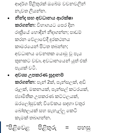
ආදර්ශ පිළිතුරක් ඔබේම වචනවලින් 
නැවත ලියන්න.
නින්ද සහ අවධානය ආරක්ෂා 
කරගන්න:
 විභාගයට පෙර දින 
රාත්‍රියේ හොඳින් නිදාගන්න; පාඩම් 
කරන වේලාවේදී දුරකථනය 
කාමරයෙන් පිටත තබන්න; 
අවධානය වෙනතක යොමු වූ පැය 
තුනකට වඩා, අවධානයෙන් යුත් එක් 
පැයක් වටී.
අවශ්‍ය උපකරණ සූදානම් 
කරගන්න:
 පෑන් 2ක්, පැන්සලක්, අඩි 
රූලක්, මකනයක්, පැන්සල් කටරයක්, 
ජ්‍යාමිතික උපකරණ කට්ටලයක්, 
ඔරලෝසුවක්; විවේකය සඳහා වතුර 
බෝතලයක් සහ සැහැල්ලු කෙටි 
කෑමක් තබාගන්න.
"පිළිවෙළ පිළිතුරු = පහසු 