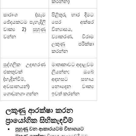
කරන්න)
සාරාංශ (සෑම 
පිළිතුරු භාර දීමට 
ඡේදයකටම පැහැදිලි 
පෙර අක්ෂර 
වාක්‍ය 2) පුහුණු 
වින්‍යාසය, 
වන්න
ව්‍යාකරණ, විරාම 
ලකුණු පරීක්ෂා 
කරන්න
පුද්ගලික උදාහරණ 
මාතෘකාවට අදාළවම 
එකතුවක් 
ලියන්න; ඔබේ 
(හැඳින්වීම්, 
අදහසට සහාය 
අවසානයන්) 
නොදෙන වාක්‍ය 
ගොඩනගා ගන්න
ඉවත් කරන්න
ලකුණු ආරක්ෂා කරන 
ප්‍රායෝගික සිහිකැඳවීම්
පුහුණු වන ආකාරයටම විභාගයට 