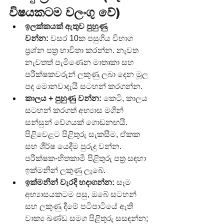
විෂයකටම වලංගු වේ)
ඉලක්කයක් ඇතුව පුහුණු 
වන්න:
 වසර 10ක පසුගිය විභාග 
ප්‍රශ්න පත්‍ර භාවිතා කරන්න. නැවත 
නැවතත් පැමිණෙන මාතෘකා සහ 
පරීක්ෂකවරුන් ලකුණු ලබා දෙන මූල 
පද මොනවාදැයි සටහන් කරගන්න.
කාලය + පුහුණු වන්න:
 කෙටි, කාලය 
සටහන් කරගත් අභ්‍යාස මගින් 
සන්සුන් වේගයක් ගොඩනඟයි. 
පිළිවෙළට පිළිතුරු සැකසීම, ඒකක 
සහ ශීර්ෂ යෙදීම පුරුදු වන්න. 
පරීක්ෂක-හිතකාමී පිළිතුරු පත්‍ර සඳහා 
ඉක්මනින් ලකුණු ලැබේ.
ඉක්මනින් වැරදි හදාගන්න:
 සෑම 
අභ්‍යාසයකටම පසු, ඔබේ සටහන් 
සහ ලකුණු දීමේ පටිපාටියේ ඇති 
වාක්‍ය ඛණ්ඩ සමග පිළිතුරු සසඳන්න; 