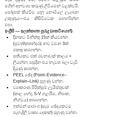
මගින් අනවශ්‍ය කරුණු ලිවීමෙන් වළක්වයි. 
සෝදුපත් කියවීම යනු නොමිලේ ලැබෙන 
ලකුණුය—එය කිසිවිටෙක මඟහරින්න 
එපා.
ඉංග්‍රීසි — ඉලක්කගත පුරුදු (කෙටියෙන්)
දිනකට මිනිත්තු 15ක් කියවන්න 
(පුවත්/කතන්දර); නව වචන 3ක් 
එකතු කරගන්න.
සතියකට එක් රචනාවක් කාලය + 
ලියන්න; පසුදින එය නැවත බලා වැඩි 
දියුණු කරන්න.
PEEL ඡේද (Point–Evidence–
Explain–Link) පුහුණු වන්න.
ව්‍යාකරණ පිරික්සුම් ලැයිස්තුවක් 
(කාල භේද, S-V ගැලපීම, නිපාත, 
නිශ්චය) තබාගන්න.
ඉක්මන් සාරාංශ (සෑම ඡේදයකටම 
පැහැදිලි වාක්‍ය දෙකක්) පුහුණු වන්න.