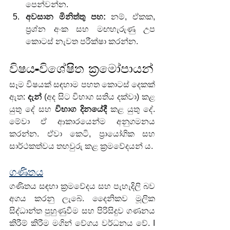
පෙන්වන්න.
අවසාන මිනිත්තු පහ:
 නම්, ඒකක, 
ප්‍රශ්න අංක සහ මඟහැරුණු උප 
කොටස් නැවත පරීක්ෂා කරන්න.
විෂය-විශේෂිත ක්‍රමෝපායන්
සෑම විෂයක් සඳහාම පහත කොටස් දෙකක් 
ඇත: 
දැන්
 (අද සිට විභාග සතිය දක්වා) කළ 
යුතු දේ සහ 
විභාග දිනයේදී
 කළ යුතු දේ. 
මේවා ඒ ආකාරයෙන්ම අනුගමනය 
කරන්න. ඒවා කෙටි, ප්‍රායෝගික සහ 
සාර්ථකත්වය තහවුරු කළ ක්‍රමවේදයන් ය.
ගණිතය
ගණිතය සඳහා ක්‍රමවේදය සහ පැහැදිලි බව 
අගය කරනු ලැබේ. දෛනිකව මූලික 
සිද්ධාන්ත පුහුණුවීම සහ පිරිසිදුව ගණනය 
කිරීම් කිරීම මගින් වේගය වර්ධනය වේ. I 