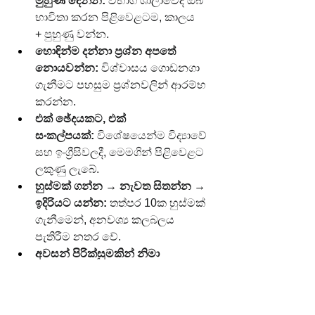
මුහුණ දෙන්න:
 විභාග ශාලාවේදී ඔබ 
භාවිතා කරන පිළිවෙළටම, කාලය 
+ පුහුණු වන්න.
හොඳින්ම දන්නා ප්‍රශ්න අපතේ 
නොයවන්න:
 විශ්වාසය ගොඩනගා 
ගැනීමට පහසුම ප්‍රශ්නවලින් ආරම්භ 
කරන්න.
එක් ඡේදයකට, එක් 
සංකල්පයක්:
 විශේෂයෙන්ම විද්‍යාවේ 
සහ ඉංග්‍රීසිවලදී, මෙමගින් පිළිවෙළට 
ලකුණු ලැබේ.
හුස්මක් ගන්න → නැවත සිතන්න → 
ඉදිරියට යන්න:
 තත්පර 10ක හුස්මක් 
ගැනීමෙන්, අනවශ්‍ය කලබලය 
පැතිරීම නතර වේ.
අවසන් පිරික්සුමකින් නිමා 
කරන්න:
 ප්‍රශ්න අංක, නම්, ඒකක, 
කොටු කිරීම්, නම් කිරීම්—කුඩා වැරදි 
අල්ලාගන්න.