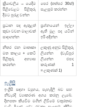
ක්‍රියාවලිය → යෙදීම 
පෙර (තත්පර 30ක්) 
පිළිවෙළට පිළිතුරු 
සැලසුම් කරන්න
දීමට පුරුදු වන්න
ප්‍රධාන පද ඇතුළත් 
ප්‍රශ්නයෙන් ඉල්ලා 
කුඩා වචන මාලාවක් 
ඇති මූල පද යටින් 
සාදාගන්න
ඉරි අඳින්න
නිතර එන මාතෘකා 
ලකුණු අනුව පිළිතුරු 
මත කාලය + කෙටි 
ලියන්න (වැඩිපුර 
පිළිතුරු අභ්‍යාස 
ලියන්න එපා; 
කරන්න
කරුණක් 1 
= ලකුණක් 1)
ඉංග්‍රීසි
ඉංග්‍රීසි සඳහා ව්‍යුහය, පැහැදිලි බව සහ 
නිවැරදි ව්‍යාකරණ අගය කරනු ලැබේ. 
දිනපතා කියවීම මගින් ලිවීමේ චතුරතාව 
වැඩි දියුණු වේ; රචනා සැලසුම් කිරීම 