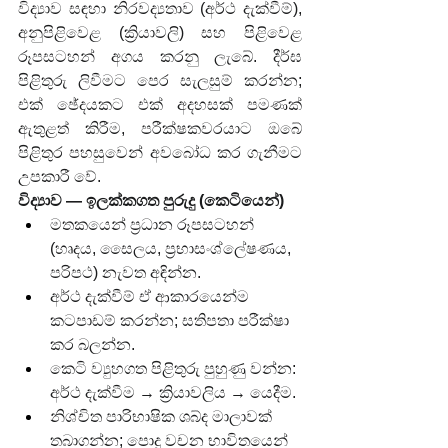
විද්‍යාව සඳහා නිරවද්‍යතාව (අර්ථ දැක්වීම්), 
අනුපිළිවෙළ (ක්‍රියාවලි) සහ පිළිවෙළ 
රූපසටහන් අගය කරනු ලැබේ. දීර්ඝ 
පිළිතුරු ලිවීමට පෙර සැලසුම් කරන්න; 
එක් ඡේදයකට එක් අදහසක් පමණක් 
ඇතුළත් කිරීම, පරීක්ෂකවරයාට ඔබේ 
පිළිතුර පහසුවෙන් අවබෝධ කර ගැනීමට 
උපකාරී වේ.
විද්‍යාව — ඉලක්කගත පුරුදු (කෙටියෙන්)
මතකයෙන් ප්‍රධාන රූපසටහන් 
(හෘදය, සෛලය, ප්‍රභාසංශ්ලේෂණය, 
පරිපථ) නැවත අඳින්න.
අර්ථ දැක්වීම් ඒ ආකාරයෙන්ම 
කටපාඩම් කරන්න; සතිපතා පරීක්ෂා 
කර බලන්න.
කෙටි ව්‍යුහගත පිළිතුරු පුහුණු වන්න: 
අර්ථ දැක්වීම → ක්‍රියාවලිය → යෙදීම.
නිශ්චිත පාරිභාෂික ශබ්ද මාලාවක් 
තබාගන්න; පොදු වචන භාවිතයෙන් 