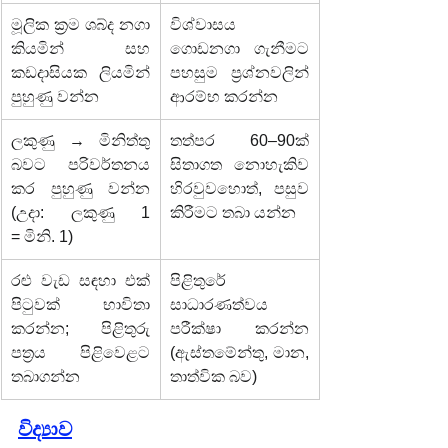
මූලික ක්‍රම ශබ්ද නගා 
විශ්වාසය 
කියමින් සහ 
ගොඩනගා ගැනීමට 
කඩදාසියක ලියමින් 
පහසුම ප්‍රශ්නවලින් 
පුහුණු වන්න
ආරම්භ කරන්න
ලකුණු → මිනිත්තු 
තත්පර 60–90ක් 
බවට පරිවර්තනය 
සිතාගත නොහැකිව 
කර පුහුණු වන්න 
හිරවුවහොත්, පසුව 
(උදා: ලකුණු 1 
කිරීමට තබා යන්න
= මිනි. 1)
රළු වැඩ සඳහා එක් 
පිළිතුරේ 
පිටුවක් භාවිතා 
සාධාරණත්වය 
කරන්න; පිළිතුරු 
පරීක්ෂා කරන්න 
පත්‍රය පිළිවෙළට 
(ඇස්තමේන්තු, මාන, 
තබාගන්න
තාත්වික බව)
විද්‍යාව