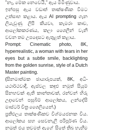
"නෑ, මේක නෙවෙයි," ඇය මිමිණුවාය.
ඉන්පසු ඇය වඩාත් තාක්ෂණික වීමට 
උත්සාහ කළාය. ඇය AI prompting ගැන 
ලියැවුණු ලිපි කියවා, කැමරා කාච, 
ආලෝකකරණය, කලා ශෛලීන් වැනි 
වචන තම උපදෙසට ඇතුළත් කළාය.
Prompt: Cinematic photo, 8K, 
hyperrealistic, a woman with tears in her 
eyes but a subtle smile, backlighting 
from the golden sunrise, style of a Dutch 
Master painting.
(සිනමාත්මක ඡායාරූපයක්, 8K, අධි-
යථාර්ථවාදී, ඇස්වල කඳුළු නමුත් සියුම් 
සිනහවක් ඇති කාන්තාවක්, රන්වන් හිරු 
උදාවෙන් පසුබිම් ආලෝකය, ලන්දේසි 
මාස්ටර් චිත්‍ර ශෛලියෙන්.)
ප්‍රතිඵලය තාක්ෂණිකව විශ්මයජනක විය. 
ආලෝකය සහ සෙවනැලි පරිපූර්ණ විය. 
නමුත් එය තවමත් ඇගේ සිතේ තිබූ හැඟීම 