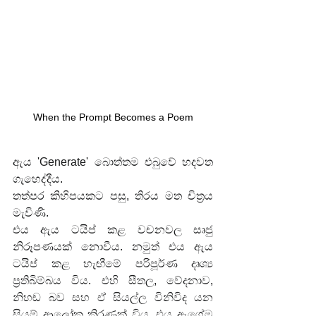
When the Prompt Becomes a Poem
ඇය 'Generate' බොත්තම එබුවේ හදවත 
ගැහෙද්දීය.
තත්පර කිහිපයකට පසු, තිරය මත චිත්‍රය 
මැවිණි.
එය ඇය ටයිප් කළ වචනවල සෘජු 
නිරූපණයක් නොවීය. නමුත් එය ඇය 
ටයිප් කළ හැඟීමේ පරිපූර්ණ දෘශ්‍ය 
ප්‍රතිබිම්බය විය. එහි සීතල, වේදනාව, 
නිහඬ බව සහ ඒ සියල්ල විනිවිද යන 
සියුම් ආලෝක කිරණක් විය. එය ඇගේම 