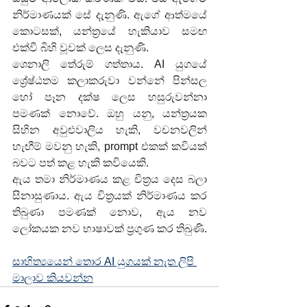
නිර්මාණයක් සේ දැනුණි. ඇගේ ආත්මයේ 
කොටසක්, යන්ත්‍රයේ හැකියාව සමඟ 
එක්වී බිහි වූවක් ලෙස දැනුණි.
ශෙනාලි තේරුම් ගත්තාය. AI යුගයේ 
ශ්‍රේෂ්ඨතම කලාකරුවා වන්නේ පින්සල 
හෝ පෑන දක්ෂ ලෙස හසුරුවන්නා 
පමණක් නොවේ. ඔහු යනු, යන්ත්‍රයක 
සිහින අවුළුවාලිය හැකි, වචනවලින් 
හැඟීම් මවනු හැකි, prompt එකක් කවියක් 
බවට පත් කළ හැකි කවියෙකි.
ඇය තමා නිර්මාණය කළ චිත්‍රය දෙස බලා 
සිනාසුණාය. ඇය චිත්‍රයක් නිර්මාණය කර 
තිබුණා පමණක් නොව, ඇය නව 
ලෝකයක නව භාෂාවක් ප්‍රගුණ කර තිබුණි.
සාහිත්‍යයෙන් තොර AI යුගයක් නැත ලිපි 
මාලාව කියවන්න