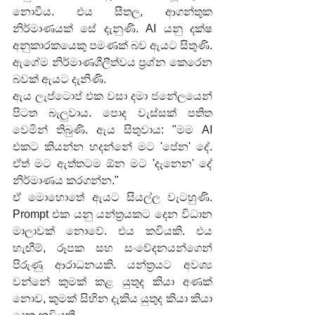
නොවීය. එය සීතල, ආගන්තුක 
නිර්මාණයක් සේ දැනුණි. AI යනු දක්ෂ 
අනුකාරකයෙකු පමණක් බව ඇයට සිතුණි. 
ඇගේම නිර්මාණශීලීත්වය ප්‍රශ්න කෙරෙන 
බවක් ඇයට දැනිණි.
ඇය ලැප්ටොප් එක වසා දමා ජනේලයෙන් 
පිටත බැලුවාය. පොද වැස්සක් පතිත 
වෙමින් තිබුණි. ඇය සිතුවාය: "මම AI 
එකට කියන්න හදන්නේ මට 'පේන' දේ. 
ඒත් මට ඇත්තටම ඕන මට 'දැනෙන' දේ 
නිර්මාණය කරගන්න."
ඒ මොහොතේ ඇයට සියල්ල වැටහුණි. 
Prompt එක යනු යන්ත්‍රයකට දෙන විධාන 
මාලාවක් නොවේ. එය කවියකි. එය 
හැඟීම්, රූපක සහ සංවේදනයන්ගෙන් 
පිරුණු ආරාධනයකි. යන්ත්‍රයට අවශ්‍ය 
වන්නේ කුමක් කළ යුතුද කියා අණක් 
නොව, කුමක් සිහින දැකිය යුතුද කියා කියා 