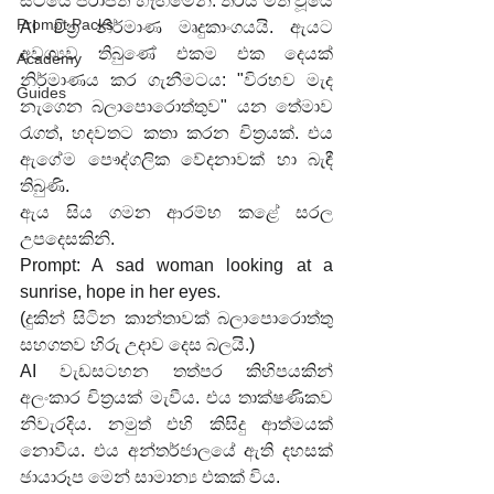
සිටියේ පරාජිත හැඟීමෙනි. තිරය මත වූයේ 
Prompt Packs
AI චිත්‍ර නිර්මාණ මෘදුකාංගයයි. ඇයට 
අවශ්‍යව තිබුණේ එකම එක දෙයක් 
Academy
නිර්මාණය කර ගැනීමටය: "විරහව මැද 
Guides
නැගෙන බලාපොරොත්තුව" යන තේමාව 
රැගත්, හදවතට කතා කරන චිත්‍රයක්. එය 
ඇගේම පෞද්ගලික වේදනාවක් හා බැඳී 
තිබුණි.
ඇය සිය ගමන ආරම්භ කළේ සරල 
උපදෙසකිනි.
Prompt: A sad woman looking at a 
sunrise, hope in her eyes.
(දුකින් සිටින කාන්තාවක් බලාපොරොත්තු 
සහගතව හිරු උදාව දෙස බලයි.)
AI වැඩසටහන තත්පර කිහිපයකින් 
අලංකාර චිත්‍රයක් මැවීය. එය තාක්ෂණිකව 
නිවැරදිය. නමුත් එහි කිසිදු ආත්මයක් 
නොවීය. එය අන්තර්ජාලයේ ඇති දහසක් 
ඡායාරූප මෙන් සාමාන්‍ය එකක් විය.