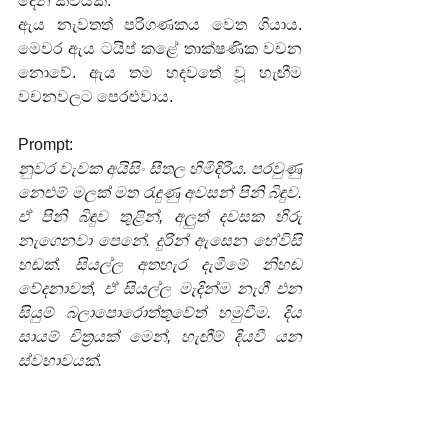
දෙන කවියකි.
ඇය නැවතත් පරිගණකය වෙත ගියාය. 
මෙවර ඇය ටයිප් කළේ තාක්ෂණික වචන 
නොවේ. ඇය තම හදවතේ වූ හැඟීම 
වචනවලට පෙරළුවාය.
Prompt:
නුවර වැවක අයිසිං සීතල හිමිදිරිය. පරවුණු 
නෙළුම් මලක් මත රැඳුණු අවසන් පිනි බිඳුව. 
ඒ පිනි බිඳුව තුළින්, අලුත් දවසක හිරු 
නැගෙනවා පෙනේ. දුරින් ඇසෙන හේවිසි 
හඬක්. සියල්ල අතහැර දැමීමේ නිහඬ 
වේදනාවත්, ඒ සියල්ල මැදින්ම නැගී එන 
සියුම් බලාපොරොත්තුවේත් හමුවීම. දිය 
සායම් චිත්‍රයක් මෙන්, හැඟීම් දියවී යන 
ස්වභාවයක්.