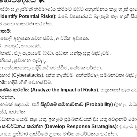
 අවස්ථා සැලැස්මක් නිර්මාණය කිරීමට ඔබට අනුගමනය කළ හැකි ප්‍
dentify Potential Risks):
 ඔබේ ව්‍යාපාරයට බලපෑම් කළ හැකි ස
ම සමඟ සාකච්ඡා කරන්න.
දානම්:
පොලී අනුපාත වෙනස්වීම්, ආර්ථික අවපාත.
, ගංවතුර, නායයෑම්.
ප්පාදුව, ජල සැපයුමේ බාධා, ප්‍රධාන යන්ත්‍ර සූත්‍ර බිඳවැටීම.
්‍ය හිඟය, ප්‍රවාහන ගැටලු.
රධාන සේවකයෙකු හදිසියේ ඉවත්වීම, සේවක වර්ජන.
ප්‍රහාර (Cyberattacks), දත්ත නැතිවීම, අන්තර්ජාල සම්බන්ධතා බිඳවැ
ම්:
 හදිසි නීති වෙනස්වීම්.
ෂණය කරන්න (Analyze the Impact of Risks):
 හඳුනාගත් සෑම 
කරන්න.
ානමක් සඳහාම, එහි 
සිදුවීමේ සම්භාවිතාව (Probability)
 (ඉහළ, මධ්‍
්සේරු කරන්න.
ානය යොමු කළ යුතු, ඉහළම ප්‍රමුඛතාවයක් දිය යුතු අවදානම් මො
ාර්ග සංවර්ධනය කරන්න (Develop Response Strategies):
 ඉහළම ප
මාර්ග සහ ප්‍රතිචාර දැක්වීමේ උපාය මාර්ග සංවර්ධනය කරන්න.