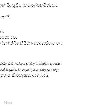
 සිදු වූ විට (නව සේවකයින්, නව 
 කරයි.
්න.
යවශ්‍ය වේ.
්මක් තිබීම කිසිවක් නොමැතිවාට වඩා 
ෙන් ඔබට එම අභියෝගවලට විශ්වාසයෙන් 
ටීමටත් හැකි වනු ඇත. ඉහත සඳහන් කළ 
 ගත හැකි වනු ඇත. අදම ඔබේ 
Next