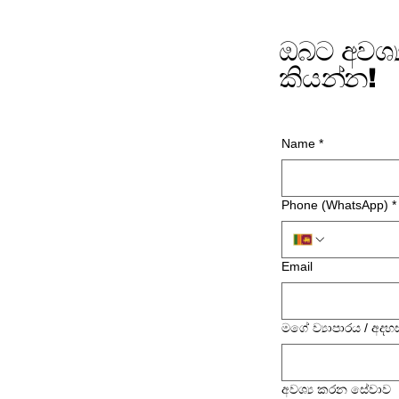
ඔබට අවශ්
කියන්න!
Name
*
Phone (WhatsApp)
*
Email
මගේ ව්‍යාපාරය / අදහ
අවශ්‍ය කරන සේවාව