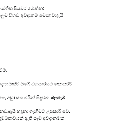
රායෝගික පියවර මෙන්න:
ියලුම විභව අවදානම් මොනවාදැයි 
ටීම.
අවදානමක්ම ඔබේ ව්‍යාපාරයට කොතරම් 
යම, අඩු) සහ එයින් සිදුවන 
බලපෑම 
නවාදැයි හඳුනා ගැනීමට උපකාරී වේ.
්‍රමුඛතාවයක් ඇති සෑම අවදානමක් 