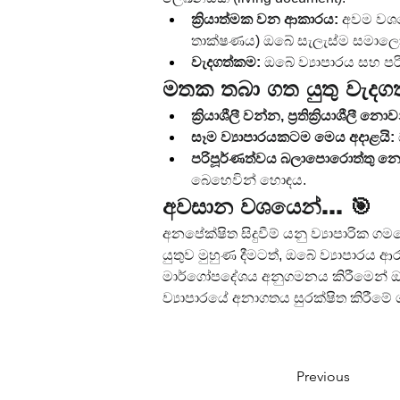
ක්‍රියාත්මක වන ආකාරය:
 අවම වශය
තාක්ෂණය) ඔබේ සැලැස්ම සමාල
වැදගත්කම:
 ඔබේ ව්‍යාපාරය සහ 
මතක තබා ගත යුතු වැදග
ක්‍රියාශීලී වන්න, ප්‍රතික්‍රියාශීලී න
සෑම ව්‍යාපාරයකටම මෙය අදාළයි:
පරිපූර්ණත්වය බලාපොරොත්තු න
බෙහෙවින් හොඳය.
අවසාන වශයෙන්... 🎯
අනපේක්ෂිත සිදුවීම් යනු ව්‍යාපාරික
යුතුව මුහුණ දීමටත්, ඔබේ ව්‍යාපාරය 
මාර්ගෝපදේශය අනුගමනය කිරීමෙන් ඔබට
ව්‍යාපාරයේ අනාගතය සුරක්ෂිත කිරීම
Previous