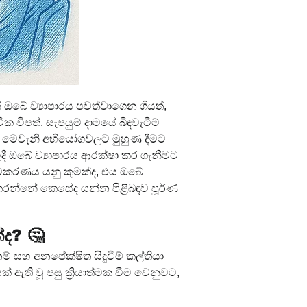
 ඔබේ ව්‍යාපාරය පවත්වාගෙන ගියත්, 
 විපත්, සැපයුම් දාමයේ බිඳවැටීම් 
යි. මෙවැනි අභියෝගවලට මුහුණ දීමට 
ලදී ඔබේ ව්‍යාපාරය ආරක්ෂා කර ගැනීමට 
ම්කරණය යනු කුමක්ද, එය ඔබේ 
ය කරන්නේ කෙසේද යන්න පිළිබඳව පූර්ණ 
්ද? 🤔
ම් සහ අනපේක්ෂිත සිදුවීම් කල්තියා 
දයක් ඇති වූ පසු ක්‍රියාත්මක වීම වෙනුවට, 