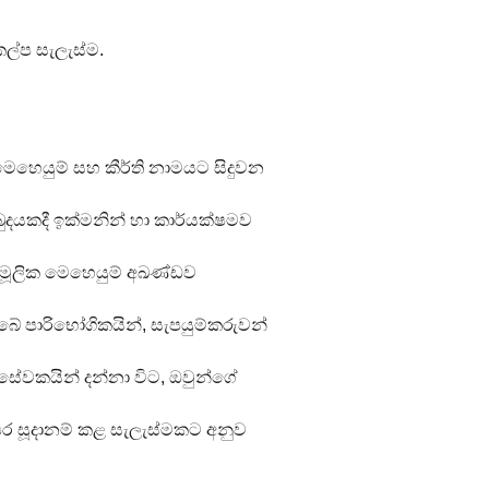
ිකල්ප සැලැස්ම.
 මෙහෙයුම් සහ කීර්ති නාමයට සිදුවන 
්බුදයකදී ඉක්මනින් හා කාර්යක්ෂමව 
යේ මූලික මෙහෙයුම් අඛණ්ඩව 
ේ පාරිභෝගිකයින්, සැපයුම්කරුවන් 
ි සේවකයින් දන්නා විට, ඔවුන්ගේ 
ර සූදානම් කළ සැලැස්මකට අනුව 