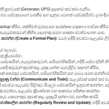
ති ප්‍රභවයක් (Generator, UPS) සූදානම් කර තබා ගැනීම.
 එම සේවකයාගේ වගකීම් සහ දැනුම වෙනත් සේවකයින්ට ලබා දීමට 
Backup කිරීම, ශක්තිමත් මුරපද සහ ආරක්ෂක මෘදුකාංග භාවිතා කිරීම
ප සැපයුම්කරුවන් කිහිප දෙනෙකු සමඟ සබඳතා පවත්වාගෙන යාම.
ය කරන්න (Create a Formal Plan):
 ඔබේ හදිසි අවස්ථා සැලැස්ම
යේ බලපෑම.
ක්‍රියාමාර්ග.
 සේවකයින්, සැපයුම්කරුවන්, පාරිභෝගිකයින්, හදිසි සේවා (ගිනි
දයකදී කවුරුන් කුමක් කළ යුතුද යන්න පැහැදිලිව සඳහන් කිරීම.
ුදයක් අතරතුර සේවකයින්, පාරිභෝගිකයින් සහ මාධ්‍ය සමඟ සන්
ුහුණු වන්න (Communicate and Train):
 සැලැස්මක් සකස් කර එ
ි අවස්ථා සැලැස්ම පිළිබඳව සියලුම සේවකයින් දැනුවත් කරන්න. ඔව
lls) පවත්වා, සැලැස්ම ක්‍රියාත්මක වන ආකාරය පරීක්ෂා කරන්න.
ී සෑම කෙනෙකුම කුමක් කළ යුතුදැයි දන්නා බව සහතික කරයි.
වත්කාලීන කරන්න (Regularly Review and Update):
 හදිසි අව