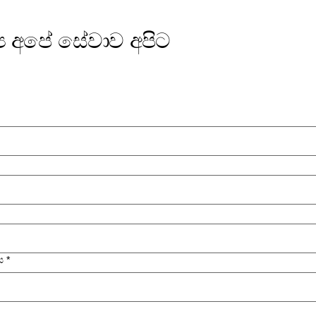
‍ය අපේ සේවාව අපිට
ස
*