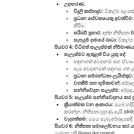
උදාහරණ:
විදුලි කප්පාදුව:
 විකල්ප බලශක්
ප්‍රධාන සේවකයෙකු ඉවත්වීම:
කිරීම.
සයිබර් ප්‍රහාර:
 දත්ත නිතිපතා 
සැපයුම් දාමයේ බාධා:
 විකල්
පියවර 4: විධිමත් සැලැස්මක් නිර්මාණ
සැලැස්මට ඇතුළත් විය යුතු දේ:
හඳුනාගත් අවදානම් සහ ඒවා
සෑම අවදානමක් සඳහාම ගත යුතු 
ප්‍රධාන සම්බන්ධතා ලැයිස්තුව:
වගකීම් සහ භූමිකාවන්:
 අර්බු
සන්නිවේදන සැලැස්ම:
 අර්බ
පියවර 5: සැලැස්ම සන්නිවේදනය කර ප
ක්‍රියාත්මක වන ආකාරය:
 ඔබේ හදිස
කරන්න. නිතිපතා පුහුණු සැසි (dri
වැදගත්කම:
 මෙය සැබෑ අර්බුදයකද
පියවර 6: නිතිපතා සමාලෝචනය කර යා
ලේඛනයකි (living document).