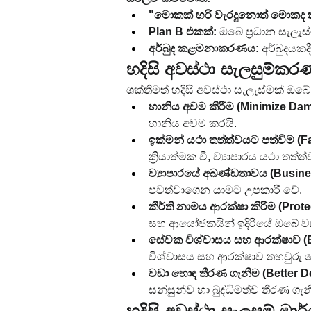
"මොකක් හරි වැරදුනොත් මොකද
Plan B එකක්:
 ඔබේ ප්‍රධාන සැලැස
අර්බුද කළමනාකරණය:
 අර්බුදයක
හදිසි අවස්ථා සැලසුම්ක
ශක්තිමත් හදිසි අවස්ථා සැලැස්මක් ඔබේ 
හානිය අවම කිරීම (Minimize Da
හානිය අවම කරයි.
ඉක්මන් යථා තත්ත්වයට පත්වීම (F
ක්‍රියාත්මක වී, ව්‍යාපාරය යථා තත
ව්‍යාපාරයේ අඛණ්ඩතාවය (Busines
පවත්වාගෙන යාමට උපකාරී වේ.
කීර්ති නාමය ආරක්ෂා කිරීම (Prote
සහ ආයෝජකයින් ඉදිරියේ ඔබේ ව්‍
සේවක විශ්වාසය සහ ආරක්ෂාව (E
විශ්වාසය සහ ආරක්ෂාව තහවුරු 
වඩා හොඳ තීරණ ගැනීම (Better D
සන්සුන්ව හා බුද්ධිමත්ව තීරණ ගැ
හදිසි අවස්ථා සැලසුම් මා