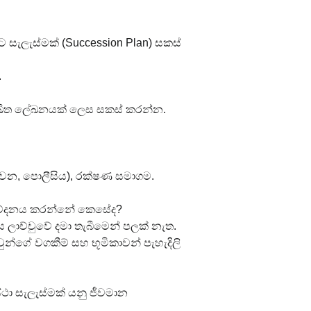
සැලැස්මක් (Succession Plan) සකස් 
.
 ලිඛිත ලේඛනයක් ලෙස සකස් කරන්න.
 නිවන, පොලීසිය), රක්ෂණ සමාගම.
නිවේදනය කරන්නේ කෙසේද?
ය ලාච්චුවේ දමා තැබීමෙන් පලක් නැත.
ුන්ගේ වගකීම් සහ භූමිකාවන් පැහැදිලි 
ස්ථා සැලැස්මක් යනු ජීවමාන 