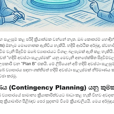
 සැලසුම් කළ පරිදි ක්‍රියාත්මක වන්නේ නැත. ඔබ කොතරම් හොඳින්
ts) ඕනෑම මොහොතක ඇතිවිය හැකියි. හදිසි ආර්ථික අර්බුද, ස්වභාවික
ීම වැනි සිදුවීම් ඔබේ ව්‍යාපාරයට විශාල බලපෑමක් ඇති කළ හැකි
වත් "හදිසි අවස්ථා සැලැස්මක්" යනු මෙවැනි අනපේක්ෂිත සිදුවීම්ව
රී වන "Plan B" එකයි. මේ ලිපියෙන් අපි හදිසි අවස්ථා සැලසු
බේ ව්‍යාපාරය සඳහා ශක්තිමත් හදිසි අවස්ථා සැලැස්මක් නිර්මාණ
්ඡා කරමු.
රණය (Contingency Planning) යනු කුමක
්‍යාපාරයේ සාමාන්‍ය ක්‍රියාකාරිත්වයට බාධා කළ හැකි විභව අවදාන
තු ක්‍රියාමාර්ග පිළිබඳව පෙර සූදානම් වීමේ ක්‍රියාවලියයි. මෙය අර්බු