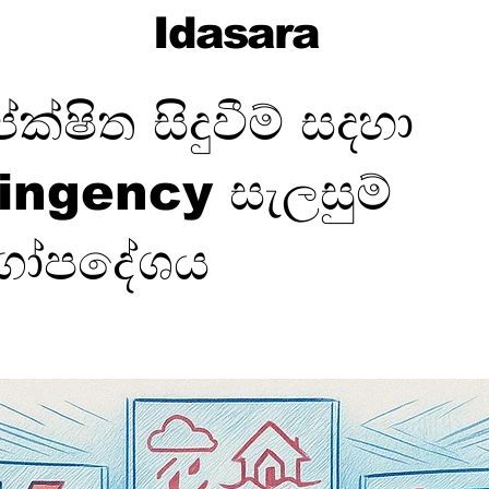
Idasara
්ෂිත සිදුවීම් සදහා
ingency සැලසුම්
ගෝපදේශය