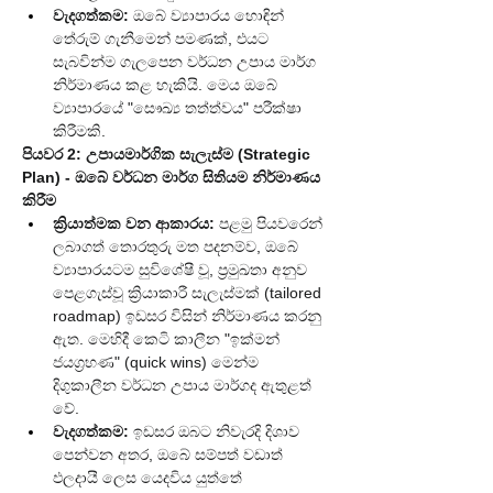
වැදගත්කම:
 ඔබේ ව්‍යාපාරය හොඳින් 
තේරුම් ගැනීමෙන් පමණක්, එයට 
සැබවින්ම ගැලපෙන වර්ධන උපාය මාර්ග 
නිර්මාණය කළ හැකියි. මෙය ඔබේ 
ව්‍යාපාරයේ "සෞඛ්‍ය තත්ත්වය" පරීක්ෂා 
කිරීමකි.
පියවර 2: උපායමාර්ගික සැලැස්ම (Strategic 
Plan) - ඔබේ වර්ධන මාර්ග සිතියම නිර්මාණය 
කිරීම
ක්‍රියාත්මක වන ආකාරය:
 පළමු පියවරෙන් 
ලබාගත් තොරතුරු මත පදනම්ව, ඔබේ 
ව්‍යාපාරයටම සුවිශේෂී වූ, ප්‍රමුඛතා අනුව 
පෙළගැස්වූ ක්‍රියාකාරී සැලැස්මක් (tailored 
roadmap) ඉඩසර විසින් නිර්මාණය කරනු 
ඇත. මෙහිදී කෙටි කාලීන "ඉක්මන් 
ජයග්‍රහණ" (quick wins) මෙන්ම 
දිගුකාලීන වර්ධන උපාය මාර්ගද ඇතුළත් 
වේ.
වැදගත්කම:
 ඉඩසර ඔබට නිවැරදි දිශාව 
පෙන්වන අතර, ඔබේ සම්පත් වඩාත් 
ඵලදායී ලෙස යෙදවිය යුත්තේ 