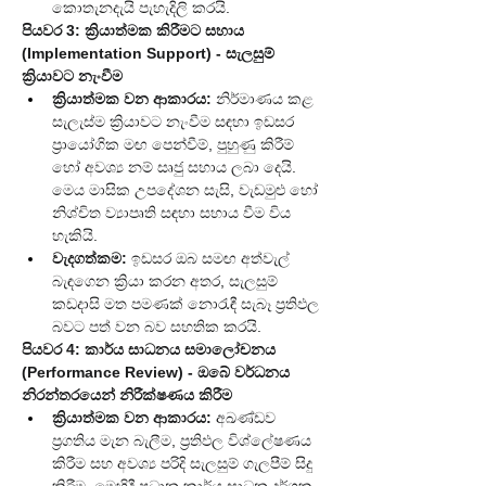
කොතැනදැයි පැහැදිලි කරයි.
පියවර 3: ක්‍රියාත්මක කිරීමට සහාය 
(Implementation Support) - සැලසුම් 
ක්‍රියාවට නැංවීම
ක්‍රියාත්මක වන ආකාරය:
 නිර්මාණය කළ 
සැලැස්ම ක්‍රියාවට නැංවීම සඳහා ඉඩසර 
ප්‍රායෝගික මඟ පෙන්වීම්, පුහුණු කිරීම් 
හෝ අවශ්‍ය නම් සෘජු සහාය ලබා දෙයි. 
මෙය මාසික උපදේශන සැසි, වැඩමුළු හෝ 
නිශ්චිත ව්‍යාපෘති සඳහා සහාය වීම විය 
හැකියි.
වැදගත්කම:
 ඉඩසර ඔබ සමඟ අත්වැල් 
බැඳගෙන ක්‍රියා කරන අතර, සැලසුම් 
කඩදාසි මත පමණක් නොරැඳී සැබෑ ප්‍රතිඵල 
බවට පත් වන බව සහතික කරයි.
පියවර 4: කාර්ය සාධනය සමාලෝචනය 
(Performance Review) - ඔබේ වර්ධනය 
නිරන්තරයෙන් නිරීක්ෂණය කිරීම
ක්‍රියාත්මක වන ආකාරය:
 අඛණ්ඩව 
ප්‍රගතිය මැන බැලීම, ප්‍රතිඵල විශ්ලේෂණය 
කිරීම සහ අවශ්‍ය පරිදි සැලසුම් ගැලපීම් සිදු 