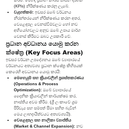
කිරීම. මෙහිදී ප්‍රධාන කාර්ය සාධන දර්ශක 
(KPIs) නිරීක්ෂණය කරනු ලැබේ.
වැදගත්කම:
 ඉඩසර ඔබේ වර්ධනය 
නිරන්තරයෙන් නිරීක්ෂණය කරන අතර, 
වෙළෙඳපල වෙනස්වීම්වලට හෝ නව 
අභියෝගවලට අනුව ඔබේ උපාය මාර්ග 
වෙනස් කිරීමට ඔබට උපකාරී වේ.
ප්‍රධාන අවධානය යොමු කරන 
ක්ෂේත්‍ර (Key Focus Areas)
ඉඩසර වර්ධන උපදේශනය ඔබේ ව්‍යාපාරයේ 
වර්ධනයට අත්‍යවශ්‍ය ප්‍රධාන ක්ෂේත්‍ර කිහිපයක් 
කෙරෙහි අවධානය යොමු කරයි:
මෙහෙයුම් සහ ක්‍රියාවලීන් ප්‍රශස්තකරණය 
(Operations & Process 
Optimization):
 ඔබේ ව්‍යාපාරයේ 
දෛනික ක්‍රියාවලීන් කාර්යක්ෂම කර, 
නාස්තිය අවම කිරීම. (ශ්‍රී ලංකාවේ ශ්‍රම 
පිරිවැය සහ සම්පත් සීමා සහිත බැවින් 
මෙය ලාභදායිත්වයට අත්‍යවශ්‍යයි).
වෙළෙඳපල සහ නාලිකා ව්‍යාප්තිය 
(Market & Channel Expansion):
 නව 