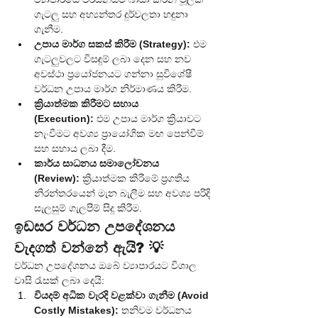
ගැටලු සහ අභ්‍යන්තර දුර්වලතා හඳුනා 
ගැනීම.
උපාය මාර්ග සකස් කිරීම (Strategy):
 එම 
ගැටලුවලට විසඳුම් ලබා දෙන සහ නව 
අවස්ථා ප්‍රයෝජනයට ගන්නා සුවිශේෂී 
වර්ධන උපාය මාර්ග නිර්මාණය කිරීම.
ක්‍රියාත්මක කිරීමට සහාය 
(Execution):
 එම උපාය මාර්ග ක්‍රියාවට 
නැංවීමට අවශ්‍ය ප්‍රායෝගික මඟ පෙන්වීම් 
සහ සහාය ලබා දීම.
කාර්ය සාධනය සමාලෝචනය 
(Review):
 ක්‍රියාත්මක කිරීමේ ප්‍රගතිය 
නිරන්තරයෙන් මැන බැලීම සහ අවශ්‍ය පරිදි 
සැලසුම් ගැලපීම් සිදු කිරීම.
ඉඩසර වර්ධන උපදේශනය 
වැදගත් වන්නේ ඇයි? 💡
වර්ධන උපදේශනය ඔබේ ව්‍යාපාරයට විශාල 
වාසි රැසක් ලබා දෙයි:
වියදම් අධික වැරදි වළක්වා ගැනීම (Avoid 
Costly Mistakes):
 තනිවම වර්ධනය 