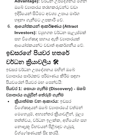
Advantage):
 වර්ධන උපදේශනය මගින් 
ඔබේ ව්‍යාපාරය තරඟකරුවන්ට වඩා 
ඉදිරියෙන් සිටීමට අවශ්‍ය උපාය මාර්ග 
හඳුනා ගැනීමට උපකාරී වේ.
ආයෝජකයන් ආකර්ෂණය (Attract 
Investors):
 ව්‍යුහගත වර්ධන සැලැස්මක් 
සහ විශේෂඥ සහාය ඇති ව්‍යාපාරයක් 
ආයෝජකයන්ට වඩාත් ආකර්ශනීය වේ.
ඉඩසරගේ පියවර හතරේ 
වර්ධන ක්‍රියාවලිය 🛠️
ඉඩසර වර්ධන උපදේශනය මඟින් ඔබේ 
ව්‍යාපාරය සාර්ථකව පරිමාණය කිරීම සඳහා 
පියවරෙන් පියවර මඟ පෙන්වයි:
පියවර 1: සොයා ගැනීම (Discovery) - ඔබේ 
ව්‍යාපාරය ගැඹුරින් තේරුම් ගැනීම
ක්‍රියාත්මක වන ආකාරය:
 ඉඩසර 
විශේෂඥයන් ඔබේ ව්‍යාපාරයේ වත්මන් 
මෙහෙයුම්, අභ්‍යන්තර ක්‍රියාවලීන්, මූල්‍ය 
තත්ත්වය, වර්ධන ඉලක්ක, අභියෝග සහ 
නොදැකූ විභවයන් පිළිබඳව ගැඹුරු 
විශ්ලේෂණයක් සිදු කරයි.