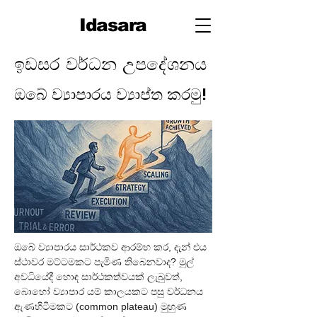
Idasara
ඉඩසර වර්ධන උපදේශනය
ඔබේ ව්‍යාපාරය ව්‍යාප්ත කරමු!
ඔබේ ව්‍යාපාරය සාර්ථකව ආරම්භ කර, දැන් එය 
ස්ථාවර මට්ටමකට පැමිණ තිබෙනවාද? මුල් 
අවධියේදී හොඳ සාර්ථකත්වයක් ලැබුවත්, 
බොහෝ ව්‍යාපාර යම් කාලයකට පසු වර්ධනය 
ඇණහිටීමකට (common plateau) මුහුණ 