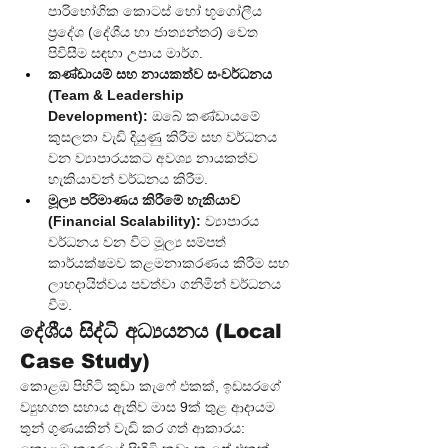
පාරිභෝගික කොටස් හෝ භූගෝලීය 
ප්‍රදේශ (දේශීය හා ජාත්‍යන්තර) වෙත 
පිවිසීම සඳහා උපාය මාර්ග.
කණ්ඩායම් සහ නායකත්ව සංවර්ධනය 
(Team & Leadership 
Development):
 ඔබේ කණ්ඩායමේ 
කුසලතා වැඩි දියුණු කිරීම සහ වර්ධනය 
වන ව්‍යාපාරයකට අවශ්‍ය නායකත්ව 
හැකියාවන් වර්ධනය කිරීම.
මූල්‍ය පරිමාණය කිරීමේ හැකියාව 
(Financial Scalability):
 ව්‍යාපාරය 
වර්ධනය වන විට මූල්‍ය සම්පත් 
කාර්යක්ෂමව කළමනාකරණය කිරීම සහ 
ලාභදායිත්වය පවත්වා ගනිමින් වර්ධනය 
වීම.
දේශීය සිද්ධි අධ්‍යයනය (Local 
Case Study)
කොළඹ පිහිටි කුඩා කැෆේ එකක්, ඉඩසරගේ 
ව්‍යුහගත සහාය ඇතිව මාස 9ක් තුළ ආදායම 
තුන් ගුණයකින් වැඩි කර ගත් ආකාරය: