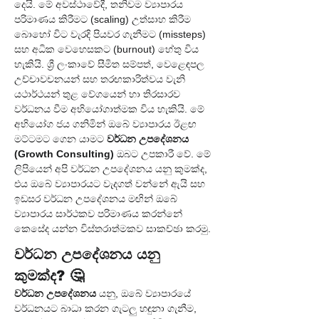
දෙයි. මේ අවස්ථාවේදී, තනිවම ව්‍යාපාරය 
පරිමාණය කිරීමට (scaling) උත්සාහ කිරීම 
බොහෝ විට වැරදි පියවර ගැනීමට (missteps) 
සහ අධික වෙහෙසකට (burnout) හේතු විය 
හැකියි. ශ්‍රී ලංකාවේ සීමිත සම්පත්, වෙළෙඳපල 
උච්චාවචනයන් සහ තරඟකාරිත්වය වැනි 
යථාර්ථයන් තුළ වේගයෙන් හා තිරසාරව 
වර්ධනය වීම අභියෝගාත්මක විය හැකියි. මේ 
අභියෝග ජය ගනිමින් ඔබේ ව්‍යාපාරය ඊළඟ 
මට්ටමට ගෙන යාමට 
වර්ධන උපදේශනය 
(Growth Consulting)
 ඔබට උපකාරී වේ. මේ 
ලිපියෙන් අපි වර්ධන උපදේශනය යනු කුමක්ද, 
එය ඔබේ ව්‍යාපාරයට වැදගත් වන්නේ ඇයි සහ 
ඉඩසර වර්ධන උපදේශනය මඟින් ඔබේ 
ව්‍යාපාරය සාර්ථකව පරිමාණය කරන්නේ 
කෙසේද යන්න විස්තරාත්මකව සාකච්ඡා කරමු.
වර්ධන උපදේශනය යනු 
කුමක්ද? 🤔
වර්ධන උපදේශනය
 යනු, ඔබේ ව්‍යාපාරයේ 
වර්ධනයට බාධා කරන ගැටලු හඳුනා ගැනීම, 