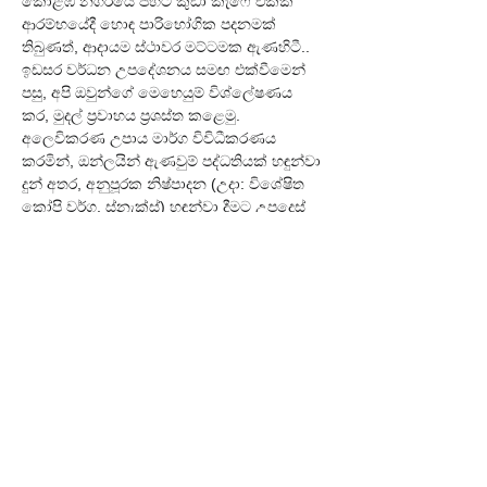
කොළඹ නගරයේ පිහිටි කුඩා කැෆේ එකක් 
ආරම්භයේදී හොඳ පාරිභෝගික පදනමක් 
තිබුණත්, ආදායම ස්ථාවර මට්ටමක ඇණහිටී.. 
ඉඩසර වර්ධන උපදේශනය සමඟ එක්වීමෙන් 
පසු, අපි ඔවුන්ගේ මෙහෙයුම් විශ්ලේෂණය 
කර, මුදල් ප්‍රවාහය ප්‍රශස්ත කළෙමු. 
අලෙවිකරණ උපාය මාර්ග විවිධීකරණය 
කරමින්, ඔන්ලයින් ඇණවුම් පද්ධතියක් හඳුන්වා 
දුන් අතර, අනුපූරක නිෂ්පාදන (උදා: විශේෂිත 
කෝපි වර්ග, ස්නැක්ස්) හඳුන්වා දීමට උපදෙස් 
දුන්නෙමු. මාස 9ක් වැනි කෙටි කාලයක් තුළදී, 
ඔවුන්ගේ ආදායම තුන් ගුණයකින් වැඩි වූ අතර, 
නව ශාඛාවක් විවෘත කිරීමට ද ඔවුන්ට හැකි 
විය. මෙය ඉඩසර ප්‍රායෝගික, ව්‍යුහගත සහාය 
මගින් ශ්‍රී ලංකාවේ ව්‍යාපාරයකට ලබා ගත හැකි 
සැබෑ ප්‍රතිඵලයකි.
අවසාන වශයෙන්... 🎯
ඔබේ ව්‍යාපාරය දියුණු කිරීම යනු 
අභියෝගාත්මක නමුත් අතිශයින්ම 
ප්‍රතිලාභදායක ගමනකි. ඉඩසර වර්ධන 
උපදේශනය මඟින් ඔබට මෙම ගමනේදී අවශ්‍ය 