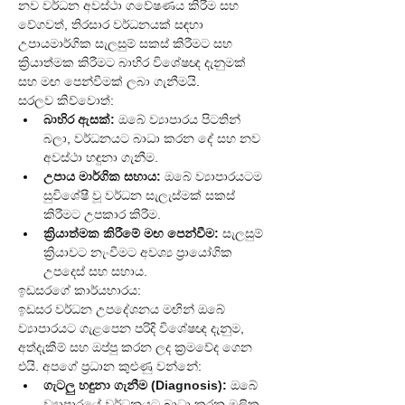
නව වර්ධන අවස්ථා ගවේෂණය කිරීම සහ 
වේගවත්, තිරසාර වර්ධනයක් සඳහා 
උපායමාර්ගික සැලසුම් සකස් කිරීමට සහ 
ක්‍රියාත්මක කිරීමට බාහිර විශේෂඥ දැනුමක් 
සහ මඟ පෙන්වීමක් ලබා ගැනීමයි.
සරලව කිව්වොත්:
බාහිර ඇසක්:
 ඔබේ ව්‍යාපාරය පිටතින් 
බලා, වර්ධනයට බාධා කරන දේ සහ නව 
අවස්ථා හඳුනා ගැනීම.
උපාය මාර්ගික සහාය:
 ඔබේ ව්‍යාපාරයටම 
සුවිශේෂී වූ වර්ධන සැලැස්මක් සකස් 
කිරීමට උපකාර කිරීම.
ක්‍රියාත්මක කිරීමේ මඟ පෙන්වීම:
 සැලසුම් 
ක්‍රියාවට නැංවීමට අවශ්‍ය ප්‍රායෝගික 
උපදෙස් සහ සහාය.
ඉඩසරගේ කාර්යභාරය:
ඉඩසර වර්ධන උපදේශනය මඟින් ඔබේ 
ව්‍යාපාරයට ගැළපෙන පරිදි විශේෂඥ දැනුම, 
අත්දැකීම් සහ ඔප්පු කරන ලද ක්‍රමවේද ගෙන 
එයි. අපගේ ප්‍රධාන කුළුණු වන්නේ:
ගැටලු හඳුනා ගැනීම (Diagnosis):
 ඔබේ 
ව්‍යාපාරයේ වර්ධනයට බාධා කරන මූලික 