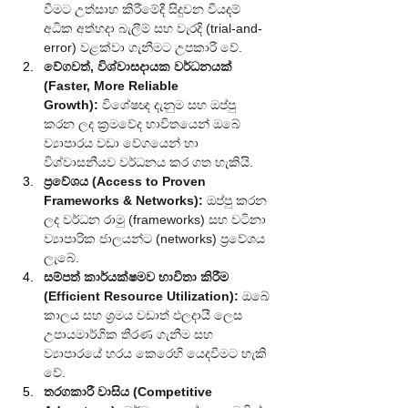
වීමට උත්සාහ කිරීමේදී සිදුවන වියදම් 
අධික අත්හදා බැලීම් සහ වැරදි (trial-and-
error) වළක්වා ගැනීමට උපකාරී වේ.
වේගවත්, විශ්වාසදායක වර්ධනයක් 
(Faster, More Reliable 
Growth):
 විශේෂඥ දැනුම සහ ඔප්පු 
කරන ලද ක්‍රමවේද භාවිතයෙන් ඔබේ 
ව්‍යාපාරය වඩා වේගයෙන් හා 
විශ්වාසනීයව වර්ධනය කර ගත හැකියි.
ප්‍රවේශය (Access to Proven 
Frameworks & Networks):
 ඔප්පු කරන 
ලද වර්ධන රාමු (frameworks) සහ වටිනා 
ව්‍යාපාරික ජාලයන්ට (networks) ප්‍රවේශය 
ලැබේ.
සම්පත් කාර්යක්ෂමව භාවිතා කිරීම 
(Efficient Resource Utilization):
 ඔබේ 
කාලය සහ ශ්‍රමය වඩාත් ඵලදායී ලෙස 
උපායමාර්ගික තීරණ ගැනීම සහ 
ව්‍යාපාරයේ හරය කෙරෙහි යෙදවීමට හැකි 
වේ.
තරගකාරී වාසිය (Competitive 