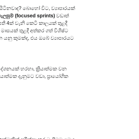
 සිටිනවාද? බොහෝ විට, ව්‍යාපාරයක් 
ැලසුම් (focused sprints)
 වඩාත් 
 4ක් වැනි කෙටි කාලයක් තුළදී 
සයක් තුළදී අත්කර ගත් විශිෂ්ට 
 යනු කුමක්ද, එය ඔබේ ව්‍යාපාරයට 
දේශනයක් හරහා, ක්‍රියාත්මක වන 
ාත්මක දැනුමට වඩා, ප්‍රායෝගික 