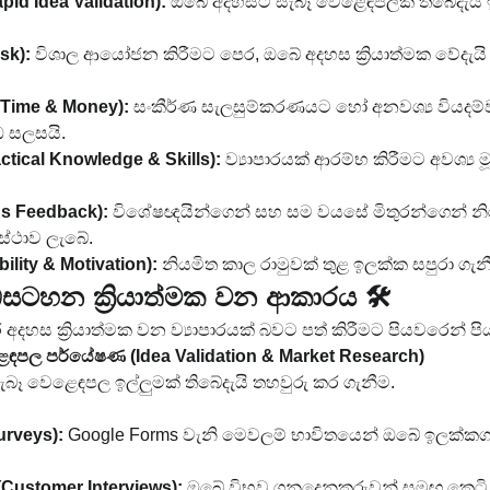
pid Idea Validation):
 ඔබේ අදහසට සැබෑ වෙළෙඳපලක් තිබේදැයි ඉ
sk):
 විශාල ආයෝජන කිරීමට පෙර, ඔබේ අදහස ක්‍රියාත්මක වේදැයි
e Time & Money):
 සංකීර්ණ සැලසුම්කරණයට හෝ අනවශ්‍ය වියදම්
ඩ සලසයි.
ctical Knowledge & Skills):
 ව්‍යාපාරයක් ආරම්භ කිරීමට අවශ්‍ය 
us Feedback):
 විශේෂඥයින්ගෙන් සහ සම වයසේ මිතුරන්ගෙන් න
ස්ථාව ලැබේ.
ity & Motivation):
 නියමිත කාල රාමුවක් තුළ ඉලක්ක සපුරා ග
සටහන ක්‍රියාත්මක වන ආකාරය 🛠️
දහස ක්‍රියාත්මක වන ව්‍යාපාරයක් බවට පත් කිරීමට පියවරෙන් ප
ෙඳපල පර්යේෂණ (Idea Validation & Market Research)
ැබෑ වෙළෙඳපල ඉල්ලුමක් තිබේදැයි තහවුරු කර ගැනීම.
rveys):
 Google Forms වැනි මෙවලම් භාවිතයෙන් ඔබේ ඉලක්කග
(Customer Interviews):
 ඔබේ විභව ගනුදෙනුකරුවන් සමඟ කෙටි, 