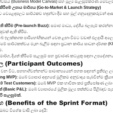
ැන්වසය (Business Model Canvas) සහ මූල්‍ය සැලසුම්කරණ මෙවලම
 කිරීමේ උපාය මාර්ගය (Go-to-Market & Launch Strategy)
ව වෙළෙඳපලට සාර්ථකව හඳුන්වා දීම සහ මුල් ගනුදෙනුකරුවන් 
ති කිරීම (Pre-launch Buzz):
 සමාජ මාධ්‍ය, දේශීය බලපෑම් කරන්නන්
ුවක් ඇති කිරීම.
බේ ඉලක්කගත පාරිභෝගිකයන් වෙත ළඟා වීමට වඩාත් ඵලදායී අලෙ
කිරීමේ සාර්ථකත්වය මැන බැලීම සඳහා ප්‍රධාන කාර්ය සාධන දර්ශක (
ම.
ර්ග, දියත් කිරීමේ සැලසුම් සහ ප්‍රචාරණ කටයුතු සඳහා උපදේශන
ිඵල (Participant Outcomes)
න විට, සහභාගිවන්නන්ට සාමාන්‍යයෙන් පහත සඳහන් ප්‍රතිඵල ලබ
ing MVP):
 ඔබේ ව්‍යාපාර අදහසේ මූලිකම අනුවාදය සැබවින්ම ක්‍රිය
0 Test Customers):
 ඔබේ MVP එක භාවිතා කර ප්‍රතිපෝෂණ ලබා ද
ක් (Basic P&L):
 ඔබේ ව්‍යාපාරයේ මූලික මූල්‍ය තත්ත්වය පිළිබඳව 
රි සැලසුමක්.
ලාභ (Benefits of the Sprint Format)
ඔබට විශේෂ වාසි ලබා දෙයි: