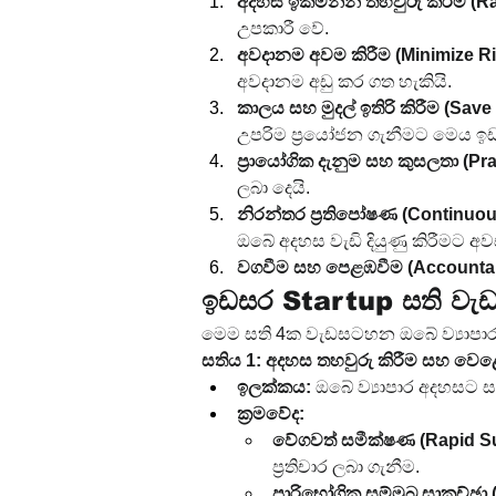
අදහස ඉක්මනින් තහවුරු කිරීම (Ra
උපකාරී වේ.
අවදානම අවම කිරීම (Minimize Ri
අවදානම අඩු කර ගත හැකියි.
කාලය සහ මුදල් ඉතිරි කිරීම (Sav
උපරිම ප්‍රයෝජන ගැනීමට මෙය ඉ
ප්‍රායෝගික දැනුම සහ කුසලතා (Pra
ලබා දෙයි.
නිරන්තර ප්‍රතිපෝෂණ (Continuo
ඔබේ අදහස වැඩි දියුණු කිරීමට අව
වගවීම සහ පෙළඹවීම (Accountabil
ඉඩසර Startup සති වැඩ
මෙම සති 4ක වැඩසටහන ඔබේ ව්‍යාපාර අ
සතිය 1: අදහස තහවුරු කිරීම සහ වෙළ
ඉලක්කය:
 ඔබේ ව්‍යාපාර අදහසට ස
ක්‍රමවේද:
වේගවත් සමීක්ෂණ (Rapid Su
ප්‍රතිචාර ලබා ගැනීම.
පාරිභෝගික සම්මුඛ සාකච්ඡා 