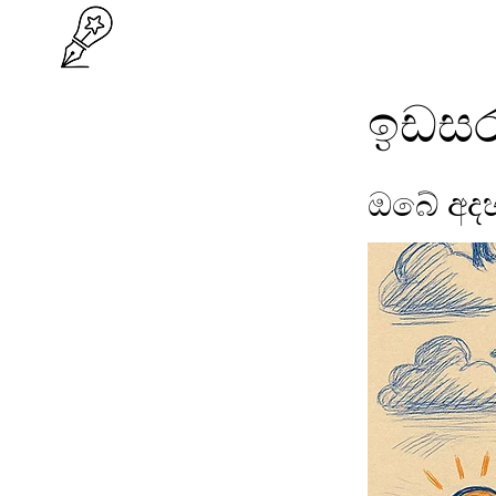
ඉඩසර
ඔබේ අදහ