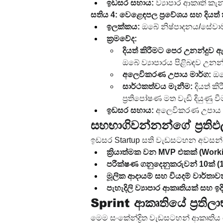
ඉඩසර සහාය:
 ව්‍යාපාර ආකෘති ක
සතිය 4: වෙළෙඳපල ප්‍රවේශය සහ දියත්
ඉලක්කය:
 ඔබේ නිෂ්පාදනය/සේවා
ක්‍රමවේද:
දියත් කිරීමට පෙර උනන්දුව ඇ
ඔබේ ව්‍යාපාරය පිළිබඳව උනන්ද
අලෙවිකරණ උපාය මාර්ග:
 ඔ
සාර්ථකත්වය මැනීම:
 දියත් 
ප්‍රතිපෝෂණ මත වැඩි දියුණු වී
ඉඩසර සහාය:
 අලෙවිකරණ උපාය මා
සහභාගිවන්නන්ගේ ප්‍රත
ඉඩසර Startup සති වැඩසටහන අවසන් ව
ක්‍රියාත්මක වන MVP එකක් (Work
පරීක්ෂණ ගනුදෙනුකරුවන් 10ක් (1
මූලික ආදායම් සහ වියදම් වාර්තාව
පැහැදිලි ව්‍යාපාර ආකෘතියක් සහ ඉදි
Sprint ආකෘතියේ ප්‍රති
මෙම සංකේන්ද්‍රිත වැඩසටහන් ආකෘතිය 