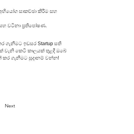
 අභියෝග සාකච්ඡා කිරීම සහ 
 සහ වටිනා ප්‍රතිපෝෂණ.
කර ගැනීමට ඉඩසර Startup සති 
් වැනි කෙටි කාලයක් තුළදී ඔබේ 
් කර ගැනීමට සූදානම් වන්න!
Next