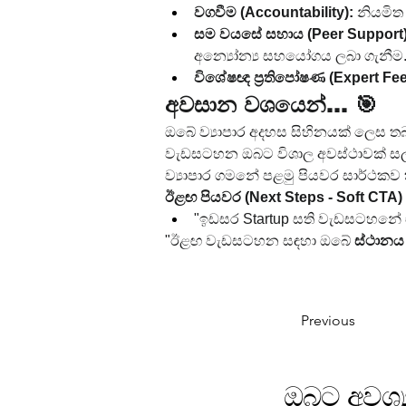
වගවීම (Accountability):
 නියමිත
සම වයසේ සහාය (Peer Support)
අන්‍යෝන්‍ය සහයෝගය ලබා ගැනීම
විශේෂඥ ප්‍රතිපෝෂණ (Expert Fe
අවසාන වශයෙන්... 🎯
ඔබේ ව්‍යාපාර අදහස සිහිනයක් ලෙස තබ
වැඩසටහන ඔබට විශාල අවස්ථාවක් සලසයි
ව්‍යාපාර ගමනේ පළමු පියවර සාර්ථකව
ඊළඟ පියවර (Next Steps - Soft CTA)
"ඉඩසර Startup සති වැඩසටහනේ 
"ඊළඟ වැඩසටහන සඳහා ඔබේ 
ස්ථානය
Previous
ඔබට අවශ්