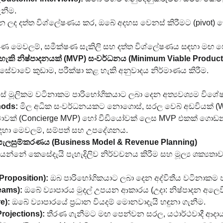
ැනීම.
න ලද දත්ත විශ්ලේෂණය කර, ඔබේ අදහස වෙනස් කිරීමට (pivot) හ
 මෙවලම්, සමීක්ෂණ සැකිලි සහ දත්ත විශ්ලේෂණය සඳහා මඟ පෙ
ළ හැකි නිෂ්පාදනයක් (MVP) සංවර්ධනය (Minimum Viable Produc
ේවාවේ කුඩාම, පරීක්ෂා කළ හැකි අනුවාදය නිර්මාණය කිරීම.
ේ මූලිකම වටිනාකම පාරිභෝගිකයාට ලබා දෙන අත්‍යවශ්‍යම විශේෂ
hods:
 මිල අධික සංවර්ධනයකට නොගොස්, සරල වෙබ් අඩවියක් (Wix,
ේවාවක් (Concierge MVP) හෝ වීඩියෝවක් ලෙස MVP එකක් ගොඩන
ඳහා මෙවලම්, සම්පත් සහ උපදේශනය.
් සැලසුම්කරණය (Business Model & Revenue Planning)
උපයන්නේ කෙසේදැයි පැහැදිලිව නිර්වචනය කිරීම සහ මූල්‍ය ශක්‍යතා
roposition):
 ඔබ පාරිභෝගිකයාට ලබා දෙන අද්විතීය වටිනාකම පැ
eams):
 ඔබේ ව්‍යාපාරය මුදල් උපයන ආකාරය (උදා: නිෂ්පාදන අලෙවි
e):
 ඔබේ ව්‍යාපාරයේ ප්‍රධාන වියදම් මොනවාදැයි හඳුනා ගැනීම.
Projections):
 තීරණ ගැනීමට මඟ පෙන්වන සරල, යථාර්ථවාදී ආදාය