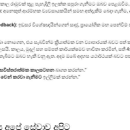
 කාල රාමුවක් තුළ පැහැදිලි ඉලක්ක සපුරා ගැනීමට ඔබව පෙළඹවීම.
:
 අනෙකුත් ආරම්භක ව්‍යවසායකයින් සමඟ අත්දැකීම් බෙදා ගැනීම,
.
edback):
 ඉඩසර විශේෂඥයින්ගෙන් සෘජු, ප්‍රායෝගික මඟ පෙන්වීම්
ා නොගෙන, එය සැබවින්ම ක්‍රියාත්මක වන ව්‍යාපාරයක් බවට පත් 
. කාලය, මුදල් සහ සම්පත් කාර්යක්ෂමව භාවිතා කරමින්, සති 4ක
 තැබීමට ඔබට හැකි වනු ඇත. අදම ඔබේ අදහස යථාර්ථයක් බවට පත
සවිස්තරාත්මක කාලසටහන
 බාගත කරන්න."
 වෙන් කරවා ගැනීමට
 ඉල්ලීමක් කරන්න."
‍ය අපේ සේවාව අපිට