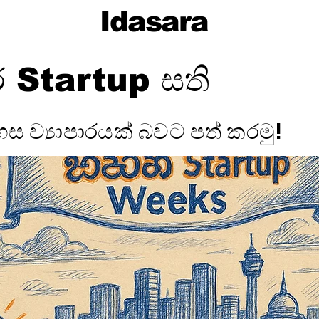
Idasara
 Startup සති
ස ව්‍යාපාරයක් බවට පත් කරමු!