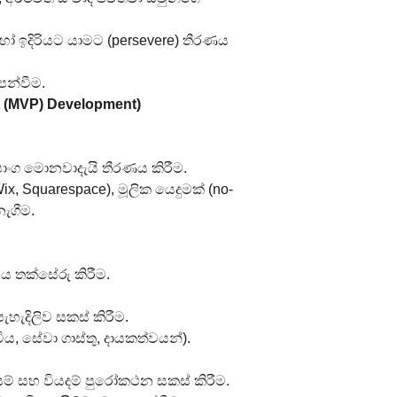
ෝ ඉදිරියට යාමට (persevere) තීරණය 
න්වීම.
t (MVP) Development)
ාංග මොනවාදැයි තීරණය කිරීම.
 Squarespace), මූලික යෙදුමක් (no-
ැගීම.
වය තක්සේරු කිරීම.
හැදිලිව සකස් කිරීම.
ය, සේවා ගාස්තු, දායකත්වයන්).
ම් සහ වියදම් පුරෝකථන සකස් කිරීම.