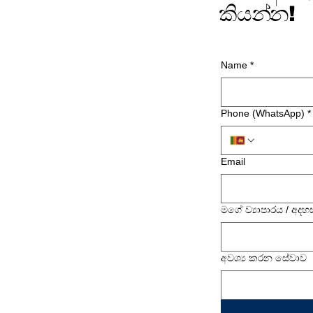
කියන්න!
Name
*
Phone (WhatsApp)
*
Email
මගේ ව්‍යාපාරය / අදහ
අවශ්‍ය කරන සේවාව