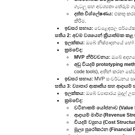
ගැටලු සහ අවශ්‍යතා තේරුම් ග
දත්ත විශ්ලේෂණය:
 එකතු කර
කිරීම.
ඉඩසර සහාය:
 වෙළෙඳපල පර්යේෂණ
සතිය 2: අවම වශයෙන් ක්‍රියාත්මක ක
ඉලක්කය:
 ඔබේ නිෂ්පාදනයේ හෝ ස
ක්‍රමවේද:
MVP නිර්වචනය:
 ඔබේ අදහස
අඩු වියදම් prototyping met
code tools), අතින් කරන ස
ඉඩසර සහාය:
 MVP සංවර්ධනය ස
සතිය 3: ව්‍යාපාර ආකෘතිය සහ ආදායම
ඉලක්කය:
 ඔබේ ව්‍යාපාරය මුදල් 
ක්‍රමවේද:
වටිනාකම් යෝජනාව (Value P
ආදායම් මාර්ග (Revenue Str
වියදම් ව්‍යුහය (Cost Structur
මූල්‍ය පුරෝකථන (Financial 