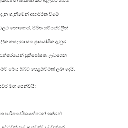
ක්මනින් පරීක්ෂා කර බැලීමට මෙය 
 දැන ගැනීමෙන් අසාර්ථක වීමේ 
වලට නොගොස්, සීමිත සම්පත්වලින් 
මූලික කුසලතා සහ ප්‍රායෝගික දැනුම 
ිරන්තරයෙන් ප්‍රතිපෝෂණ ලබාගෙන 
ැනීමට මෙය ඔබට පෙළඹවීමක් ලබා දෙයි.
ියවර මඟ පෙන්වයි:
ත පාරිභෝගිකයන්ගෙන් ඉක්මන් 
අර්ථවත් සංවාද පවත්වා ඔවුන්ගේ 