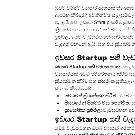
ඔබට විශිෂ්ට ව්‍යාපාර අදහසක් තිබෙනව
ආරම්භ කිරීමේදී අවිනිශ්චිත සැලසුම්ව
ඵලදායී වේ. ඉඩසර Startup සති වැඩස
ක්‍රියාත්මක වන ව්‍යාපාරයක් බවට පත
ප්‍රතිඵල, මෙම වැඩසටහනේ සාර්ථකත්වය
වැදගත් වන්නේ ඇයි, සහ එය ක්‍රියාත්
ඉඩසර Startup සති වැඩ
ඉඩසර Startup සති වැඩසටහන
 යනු, 
ව්‍යාපාරයක් බවට පරිවර්තනය කිරීම ස
ක්‍රියාත්මක කිරීම සහ ක්ෂණික ප්‍රත
සරලව කිව්වොත්:
වේගවත් ක්‍රියාත්මක කිරීම:
 ඔබේ ව්
පියවරෙන් පියවර මඟ පෙන්වීම:
 
ප්‍රායෝගික ප්‍රතිඵල:
 වැඩසටහන අවසන්
ඉඩසර Startup සති වැද
මෙම වැඩසටහන ඔබේ ව්‍යාපාර ගමනට වි