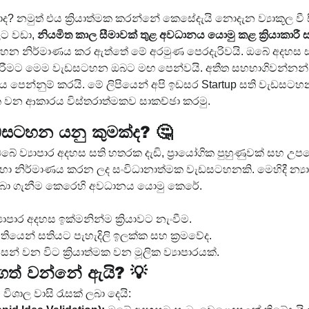
ාද? නමුත් එය ක්‍රියාත්මක කරන්නේ කෙසේදැයි නොදැන ව්‍යාකූල වී
ලට වඩා, 
නියමිත කාල සීමාවක් තුළ අවධානය යොමු කළ ක්‍රියාකාරී ස
ටහන නිර්මාණය කර ඇත්තේ මේ අරමුණ පෙරදැරිවයි. ඔබේ අදහස සති
් කිරීමට මෙම වැඩසටහන ඔබට මඟ පෙන්වයි. අතීත සහභාගිවන්නන් මා
 පෙන්නුම් කරයි. මේ ලිපියෙන් අපි ඉඩසර Startup සති වැඩසටහන
මක වන ආකාරය විස්තරාත්මකව සාකච්ඡා කරමු.
සටහන යනු කුමක්ද? 🤔
ඔබේ ව්‍යාපාර අදහස සති හතරක දැඩි, ප්‍රායෝගික පුහුණුවක් සහ උප
ඳහා නිර්මාණය කරන ලද සංවිධානාත්මක වැඩසටහනකි. මෙහිදී න්‍යාය
ිඵල ලබා ගැනීම කෙරෙහි අවධානය යොමු කෙරේ.
‍යාපාර අදහස ඉක්මනින්ම ක්‍රියාවට නැංවීම.
සතියෙන් සතියට පැහැදිලි ඉලක්ක සහ ක්‍රමවේද.
 වන විට ක්‍රියාත්මක වන මූලික ව්‍යාපාරයක්.
ගත් වන්නේ ඇයි? 💡
ශාල වාසි රැසක් ලබා දෙයි: