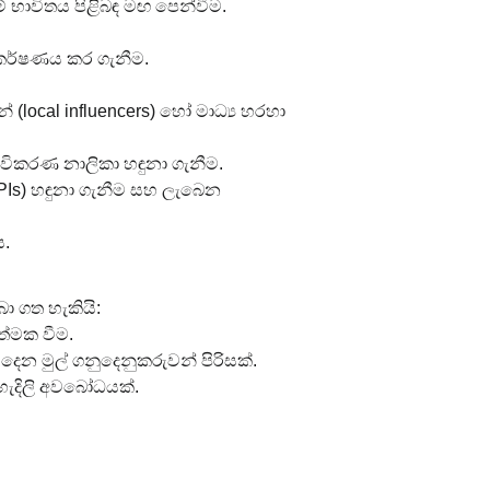
් භාවිතය පිළිබඳ මඟ පෙන්වීම.
ආකර්ෂණය කර ගැනීම.
 (local influencers) හෝ මාධ්‍ය හරහා 
විකරණ නාලිකා හඳුනා ගැනීම.
KPIs) හඳුනා ගැනීම සහ ලැබෙන 
ය.
ා ගත හැකියි:
ාත්මක වීම.
ෙන මුල් ගනුදෙනුකරුවන් පිරිසක්.
පැහැදිලි අවබෝධයක්.