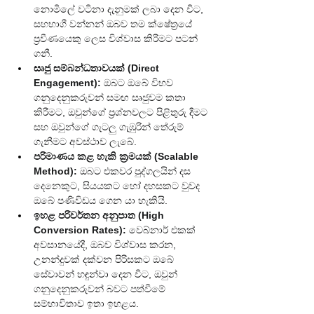
නොමිලේ වටිනා දැනුමක් ලබා දෙන විට, 
සහභාගී වන්නන් ඔබව තම ක්ෂේත්‍රයේ 
ප්‍රවීණයෙකු ලෙස විශ්වාස කිරීමට පටන් 
ගනී.
සෘජු සම්බන්ධතාවයක් (Direct 
Engagement):
 ඔබට ඔබේ විභව 
ගනුදෙනුකරුවන් සමඟ සෘජුවම කතා 
කිරීමට, ඔවුන්ගේ ප්‍රශ්නවලට පිළිතුරු දීමට 
සහ ඔවුන්ගේ ගැටලු ගැඹුරින් තේරුම් 
ගැනීමට අවස්ථාව ලැබේ.
පරිමාණය කළ හැකි ක්‍රමයක් (Scalable 
Method):
 ඔබට එකවර පුද්ගලයින් දස 
දෙනෙකුට, සියයකට හෝ දහසකට වුවද 
ඔබේ පණිවිඩය ගෙන යා හැකියි.
ඉහළ පරිවර්තන අනුපාත (High 
Conversion Rates):
 වෙබ්නාර් එකක් 
අවසානයේදී, ඔබව විශ්වාස කරන, 
උනන්දුවක් දක්වන පිරිසකට ඔබේ 
සේවාවන් හඳුන්වා දෙන විට, ඔවුන් 
ගනුදෙනුකරුවන් බවට පත්වීමේ 
සම්භාවිතාව ඉතා ඉහළය.