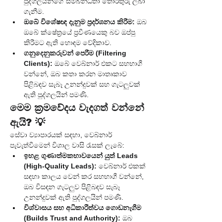
පුද්ගලයින්ගේ සම්බන්ධතා තොරතුරු ලබා 
ගැනීම.
ඔබේ විශේෂඥ දැනුම ප්‍රදර්ශනය කිරීම:
 ඔබ 
ඔබේ ක්ෂේත්‍රයේ ප්‍රවීණයෙකු බව ඔප්පු 
කිරීමට ඇති හොඳම වේදිකාව.
ගනුදෙනුකරුවන් පෙරීම (Filtering 
Clients):
 ඔබේ වෙබ්නාර් එකට සහභාගී 
වන්නේ, ඔබ කතා කරන මාතෘකාව 
පිළිබඳව සැබෑ උනන්දුවක් සහ ගැටලුවක් 
ඇති පුද්ගලයින් පමණි.
මෙම ක්‍රමවේදය වැදගත් වන්නේ 
ඇයි? 💡
සේවා ව්‍යාපාරයක් සඳහා, වෙබ්නාර් 
පැවැත්වීමෙන් විශාල වාසි රැසක් ලැබේ:
ඉහළ ගුණාත්මකභාවයෙන් යුත් Leads 
(High-Quality Leads):
 වෙබ්නාර් එකක් 
සඳහා කාලය වෙන් කර සහභාගී වන්නේ, 
ඔබ විසඳන ගැටලුව පිළිබඳව සැබෑ 
උනන්දුවක් ඇති පුද්ගලයින් පමණි.
විශ්වාසය සහ අධිකාරීත්වය ගොඩනැගීම 
(Builds Trust and Authority):
 ඔබ 