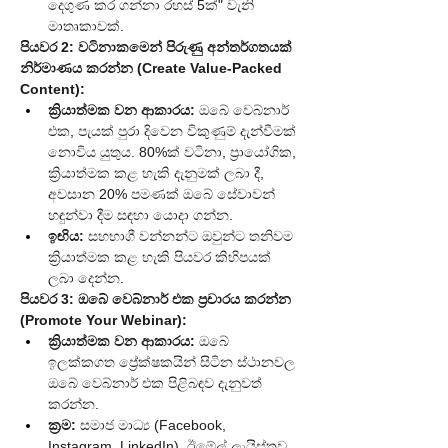
දෙගුණ කර ගන්නා රහස් 5ක්" වැනි 
මාතෘකාවක්.
පියවර 2: වටිනාකමෙන් පිරුණු අන්තර්ගතයක් 
නිර්මාණය කරන්න (Create Value-Packed 
Content):
ක්‍රියාත්මක වන ආකාරය:
 ඔබේ වෙබ්නාර් 
එක, පැයක් පුරා දිවෙන විකුණුම් දැන්වීමක් 
නොවිය යුතුය. 80%ක් වටිනා, ප්‍රායෝගික, 
ක්‍රියාත්මක කළ හැකි දැනුමක් ලබා දී, 
අවසාන 20% පමණක් ඔබේ සේවාවන් 
හඳුන්වා දීම සඳහා යොදා ගන්න.
ඉඟිය:
 සහභාගී වන්නන්ට ඔවුන්ට තනිවම 
ක්‍රියාත්මක කළ හැකි පියවර කිහිපයක් 
ලබා දෙන්න.
පියවර 3: ඔබේ වෙබ්නාර් එක ප්‍රචාරය කරන්න 
(Promote Your Webinar):
ක්‍රියාත්මක වන ආකාරය:
 ඔබේ 
ඉලක්කගත ප්‍රේක්ෂකයින් සිටින ස්ථානවල 
ඔබේ වෙබ්නාර් එක පිළිබඳව දැනුවත් 
කරන්න.
ක්‍රම:
 සමාජ මාධ්‍ය (Facebook, 
Instagram, LinkedIn), ඊමේල් ලැයිස්තුව, 