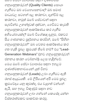
ඔබේ සේවා ව්‍යාපාරය සඳහා ගුණාත්මක 
ගනුදෙනුකරුවන් (Quality Clients) සොයා 
ගැනීමට ඔබ වෙහෙසෙනවාද? ඔබ සමාජ 
මාධ්‍යවල සටහන් පළ කරනවා, දැන්වීම් පළ 
කරනවා, නමුත් ඔබේ සේවාවන් සඳහා 
සැබවින්ම උනන්දුවක් දක්වන, ගෙවීමට කැමති 
ගනුදෙනුකරුවන් ආකර්ෂණය කර ගැනීම 
අභියෝගයක්ද? ඔබේ විශේෂඥ දැනුම, එකවර 
සිය ගණනකට ප්‍රදර්ශනය කරමින්, ඔබේ "සිහින 
ගනුදෙනුකරුවන්" ඔබ වෙතම ආකර්ෂණය කර 
ගත හැකි ප්‍රබල ක්‍රමයක් තිබේ නම්? එය "Lead-
Generation Webinars" (නව ගනුදෙනුකරුවන් 
ජනනය කරන වෙබ්නාර්) ලෙස හැඳින්වේ. 
මෙය ඔබේ සේවා ව්‍යාපාරය සඳහා ඉහළම 
ගුණාත්මකභාවයෙන් යුත් විභව 
ගනුදෙනුකරුවන් (Leads) ලබා ගැනීමට ඇති 
රහස් ආයුධයකි. මේ ලිපියෙන් අපි මෙම ප්‍රබල 
ක්‍රමවේදය යනු කුමක්ද, එය වැදගත් වන්නේ 
ඇයි, සහ ඉහළ විකුණුම් සඳහා නව 
ගනුදෙනුකරුවන් ලබා ගන්නේ කෙසේද යන්න 
විස්තරාත්මකව සාකච්ඡා කරමු.