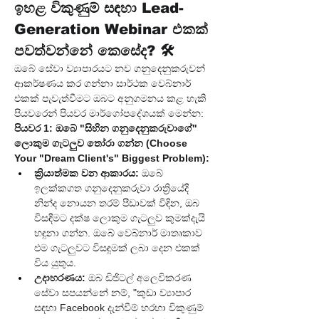
ඉහළ විකුණුම් සඳහා Lead-
Generation Webinar එකක් 
පවත්වන්නේ කෙසේද? 🛠️
ඔබේ සේවා ව්‍යාපාරයට නව ගනුදෙනුකරුවන් 
ආකර්ෂණය කර ගන්නා සාර්ථක වෙබ්නාර් 
එකක් පැවැත්වීමට ඔබට අනුගමනය කළ හැකි 
පියවරෙන් පියවර මාර්ගෝපදේශයක් මෙන්න:
පියවර 1: ඔබේ "සිහින ගනුදෙනුකරුවාගේ" 
ලොකුම ගැටලුව තෝරා ගන්න (Choose 
Your "Dream Client's" Biggest Problem):
ක්‍රියාත්මක වන ආකාරය:
 ඔබේ 
ඉලක්කගත ගනුදෙනුකරුවා රාත්‍රියේදී 
නින්ද නොයන තරම් පීඩාවක් විඳින, ඔබ 
විසඳීමට දක්ෂ ලොකුම ගැටලුව කුමක්දැයි 
හඳුනා ගන්න. ඔබේ වෙබ්නාර් මාතෘකාව 
එම ගැටලුවට විසඳුමක් ලබා දෙන එකක් 
විය යුතුය.
උදාහරණය:
 ඔබ ඩිජිටල් අලෙවිකරණ 
සේවා සපයන්නේ නම්, "කුඩා ව්‍යාපාර 
සඳහා Facebook දැන්වීම් හරහා විකුණුම් 