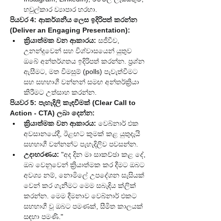
හවුල්කාර ව්‍යාපාර හරහා.
පියවර 4: ආකර්ශනීය ලෙස ඉදිරිපත් කරන්න 
(Deliver an Engaging Presentation):
ක්‍රියාත්මක වන ආකාරය:
 සජීවීව, 
උනන්දුවෙන් සහ විශ්වාසයෙන් යුතුව 
ඔබේ අන්තර්ගතය ඉදිරිපත් කරන්න. ප්‍රශ්න 
ඇසීමට, මත විමසුම් (polls) පැවැත්වීමට 
සහ සහභාගී වන්නන් සමඟ අන්තර්ක්‍රියා 
කිරීමට උත්සාහ කරන්න.
පියවර 5: පැහැදිලි කැඳවීමක් (Clear Call to 
Action - CTA) ලබා දෙන්න:
ක්‍රියාත්මක වන ආකාරය:
 වෙබ්නාර් එක 
අවසානයේදී, ඊළඟට කුමක් කළ යුතුදැයි 
සහභාගී වන්නන්ට පැහැදිලිව පවසන්න.
උදාහරණය:
 "අද දින මා සාකච්ඡා කළ දේ, 
ඔබ වෙනුවෙන් ක්‍රියාත්මක කර දීමට ඔබට 
අවශ්‍ය නම්, නොමිලේ උපදේශන සැසියක් 
වෙන් කර ගැනීමට මෙම සබැඳිය ක්ලික් 
කරන්න. මෙම දීමනාව වෙබ්නාර් එකට 
සහභාගී වූ ඔබට පමණක්, සීමිත කාලයක් 
සඳහා පමණි."