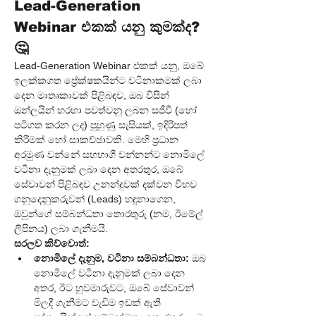
Lead-Generation 
Webinar එකක් යනු කුමක්ද? 
🤔
Lead-Generation Webinar එකක් යනු, ඔබේ 
ඉලක්කගත ප්‍රේක්ෂකයින්ට වටිනාකමක් ලබා 
දෙන මාතෘකාවක් පිළිබඳව, ඔබ විසින් 
ඔන්ලයින් හරහා පවත්වනු ලබන සජීවී (හෝ 
පටිගත කරන ලද) පුහුණු සැසියක්, ඉදිරිපත් 
කිරීමක් හෝ සාකච්ඡාවකි. මෙහි ප්‍රධාන 
අරමුණ වන්නේ සහභාගී වන්නන්ට නොමිලේ 
වටිනා දැනුමක් ලබා දෙන අතරතුර, ඔබේ 
සේවාවන් පිළිබඳව උනන්දුවක් දක්වන විභව 
ගනුදෙනුකරුවන් (Leads) හඳුනාගෙන, 
ඔවුන්ගේ සම්බන්ධතා තොරතුරු (නම, ඊමේල් 
ලිපිනය) ලබා ගැනීමයි.
සරලව කිව්වොත්:
නොමිලේ දැනුම, වටිනා සම්බන්ධතා:
 ඔබ 
නොමිලේ වටිනා දැනුමක් ලබා දෙන 
අතර, ඊට හුවමාරුවට, ඔබේ සේවාවන් 
මිලදී ගැනීමට වැඩිම ඉඩක් ඇති 