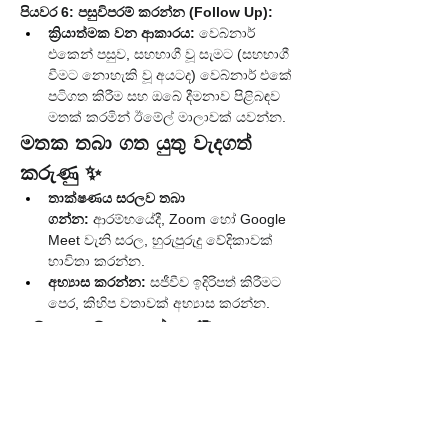
පියවර 6: පසුවිපරම් කරන්න (Follow Up):
ක්‍රියාත්මක වන ආකාරය:
 වෙබ්නාර් 
එකෙන් පසුව, සහභාගී වූ සැමට (සහභාගී 
වීමට නොහැකි වූ අයටද) වෙබ්නාර් එකේ 
පටිගත කිරීම සහ ඔබේ දීමනාව පිළිබඳව 
මතක් කරමින් ඊමේල් මාලාවක් යවන්න.
මතක තබා ගත යුතු වැදගත් 
කරුණු ✨
තාක්ෂණය සරලව තබා 
ගන්න:
 ආරම්භයේදී, Zoom හෝ Google 
Meet වැනි සරල, හුරුපුරුදු වේදිකාවක් 
භාවිතා කරන්න.
අභ්‍යාස කරන්න:
 සජීවීව ඉදිරිපත් කිරීමට 
පෙර, කිහිප වතාවක් අභ්‍යාස කරන්න.
අවසාන වශයෙන්... 🎯
Lead-Generation Webinars යනු ඔබේ සේවා 
ව්‍යාපාරය සඳහා ඉහළම ගුණාත්මකභාවයෙන් 
යුත් ගනුදෙනුකරුවන් ආකර්ෂණය කර 
ගැනීමට, ඔබේ විශේෂඥ දැනුම ඔප්පු කිරීමට 
සහ ඔබේ ආදායම සැලකිය යුතු ලෙස වර්ධනය 