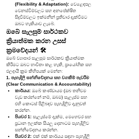
(Flexibility & Adaptation):
 වෙළෙඳපල 
වෙනස්වීම්වලට සහ අනපේක්ෂිත 
සිදුවීම්වලට ඉක්මනින් ප්‍රතිචාර දැක්වීමට 
ඔබට හැකියාව ලැබේ.
ඔබේ සැලසුම් සාර්ථකව 
ක්‍රියාත්මක කරන උසස් 
ක්‍රමවේදයන් 🛠️
ඔබේ ව්‍යාපාර සැලසුම සාර්ථකව ක්‍රියාත්මක 
කිරීමට ඔබට භාවිතා කළ හැකි, ප්‍රායෝගික සහ 
ඵලදායී ක්‍රම කිහිපයක් මෙන්න:
1. පැහැදිලි සන්නිවේදනය සහ වගකීම් පැවරීම 
(Clear Communication & Accountability)
කාර්යය:
 ඔබේ කණ්ඩායම (ඔබ තනිවම 
වැඩ කරන්නේ නම්, ඔබම) සැලැස්ම සහ 
එහි කොටස් පිළිබඳව පැහැදිලිව දැනුවත් 
කරන්න.
පියවර 1:
 සැලැස්මේ දැක්ම, මෙහෙවර සහ 
ප්‍රධාන ඉලක්ක සියලු දෙනාටම පැහැදිලිව 
සන්නිවේදනය කරන්න.
පියවර 2:
 එක් එක් කාර්යය සඳහා පැහැදිලි 