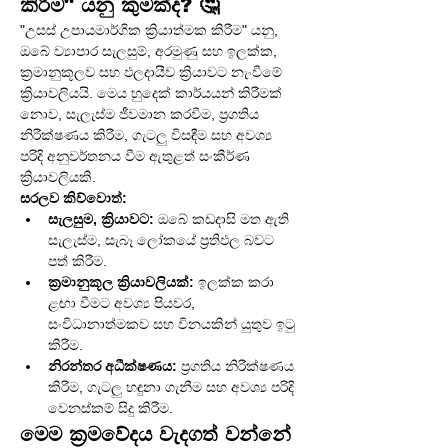
කිරීම" යනු කුමක්ද? 🤔
"උසස් උපායමාර්ගික ක්‍රියාත්මක කිරීම" යනු, 
ඔබේ ව්‍යාපාර සැලසුම්, අරමුණු සහ ඉලක්ක, 
ක්‍රමානුකූලව සහ ඵලදායීව ක්‍රියාවට නැංවීමේ 
ක්‍රියාවලියයි. මෙය හුදෙක් කාර්යයන් කිරීමක් 
නොව, සැලැස්ම ජීවමාන කරවීම, ප්‍රගතිය 
නිරීක්ෂණය කිරීම, ගැටලු විසඳීම සහ අවශ්‍ය 
පරිදි අනුවර්තනය වීම ඇතුළත් සංකීර්ණ 
ක්‍රියාවලියකි.
සරලව කිව්වොත්:
සැලසුම, ක්‍රියාවට:
 ඔබේ කඩදාසි මත ඇති 
සැලැස්ම, සැබෑ ලෝකයේ ප්‍රතිඵල බවට 
පත් කිරීම.
ක්‍රමානුකූල ක්‍රියාවලියක්:
 ඉලක්ක කරා 
ළඟා වීමට අවශ්‍ය පියවර, 
සංවිධානාත්මකව සහ විනයකින් යුතුව ඉටු 
කිරීම.
නිරන්තර අධීක්ෂණය:
 ප්‍රගතිය නිරීක්ෂණය 
කිරීම, ගැටලු හඳුනා ගැනීම සහ අවශ්‍ය පරිදි 
වෙනස්කම් සිදු කිරීම.
මෙම ක්‍රමවේදය වැදගත් වන්නේ 