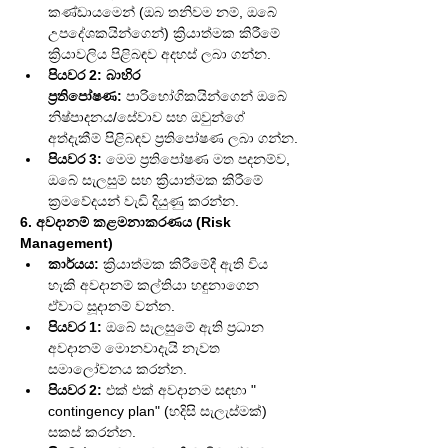
කණ්ඩායමෙන් (ඔබ තනිවම නම්, ඔබේ 
උපදේශකයින්ගෙන්) ක්‍රියාත්මක කිරීමේ 
ක්‍රියාවලිය පිළිබඳව අදහස් ලබා ගන්න.
පියවර 2: බාහිර 
ප්‍රතිපෝෂණ:
 පාරිභෝගිකයින්ගෙන් ඔබේ 
නිෂ්පාදනය/සේවාව සහ ඔවුන්ගේ 
අත්දැකීම් පිළිබඳව ප්‍රතිපෝෂණ ලබා ගන්න.
පියවර 3:
 මෙම ප්‍රතිපෝෂණ මත පදනම්ව, 
ඔබේ සැලසුම් සහ ක්‍රියාත්මක කිරීමේ 
ක්‍රමවේදයන් වැඩි දියුණු කරන්න.
6. අවදානම් කළමනාකරණය (Risk 
Management)
කාර්යය:
 ක්‍රියාත්මක කිරීමේදී ඇති විය 
හැකි අවදානම් කල්තියා හඳුනාගෙන 
ඒවාට සූදානම් වන්න.
පියවර 1:
 ඔබේ සැලසුමේ ඇති ප්‍රධාන 
අවදානම් මොනවාදැයි නැවත 
සමාලෝචනය කරන්න.
පියවර 2:
 එක් එක් අවදානම සඳහා " 
contingency plan" (හදිසි සැලැස්මක්) 
සකස් කරන්න.