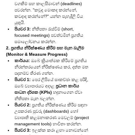
වගකීම් සහ කාලසීමාවන් (deadlines) 
පවරන්න. "කවුද මොකද කරන්නේ, 
කවදාද කරන්නේ?" යන්න පැහැදිලි විය 
යුතුයි.
පියවර 3:
 නිතිපතා රැස්වීම් (short, 
focused meetings) පවත්වමින් ප්‍රගතිය 
සමාලෝචනය කරන්න.
2. ප්‍රගතිය නිරීක්ෂණය කිරීම සහ මැන බැලීම 
(Monitor & Measure Progress)
කාර්යය:
 ඔබේ ක්‍රියාත්මක කිරීමේ ප්‍රගතිය 
නිරන්තරයෙන් නිරීක්ෂණය කර, දත්ත මත 
පදනම්ව තීරණ ගන්න.
පියවර 1:
 පෙර ලිපියේ සාකච්ඡා කළ පරිදි, 
ඔබේ ව්‍යාපාරයට අදාළ 
ප්‍රධාන කාර්ය 
සාධන දර්ශක (KPIs)
 හඳුනාගෙන ඒවා 
නිතිපතා මැන බලන්න.
පියවර 2:
 ප්‍රගතිය නිරීක්ෂණය කිරීම සඳහා 
උපකරණ පුවරු (dashboards) හෝ 
ව්‍යාපෘති කළමනාකරණ මෙවලම් (project 
management tools) භාවිතා කරන්න.
පියවර 3:
 ඉලක්ක කරා ළඟා නොවන්නේ 