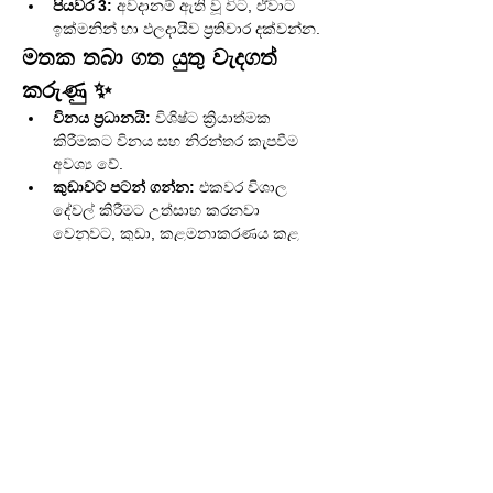
පියවර 3:
 අවදානම් ඇති වූ විට, ඒවාට 
ඉක්මනින් හා ඵලදායීව ප්‍රතිචාර දක්වන්න.
මතක තබා ගත යුතු වැදගත් 
කරුණු ✨
විනය ප්‍රධානයි:
 විශිෂ්ට ක්‍රියාත්මක 
කිරීමකට විනය සහ නිරන්තර කැපවීම 
අවශ්‍ය වේ.
කුඩාවට පටන් ගන්න:
 එකවර විශාල 
දේවල් කිරීමට උත්සාහ කරනවා 
වෙනුවට, කුඩා, කළමනාකරණය කළ 
හැකි පියවර වලින් ආරම්භ කරන්න.
ඉගෙනීමේ චක්‍රය:
 සැලසුම් කරන්න, 
ක්‍රියාත්මක කරන්න, මැන බලන්න, 
ඉගෙන ගන්න, සහ නැවත සැලසුම් 
කරන්න. මෙය නිරන්තර චක්‍රයකි.
අවසාන වශයෙන්... 🎯
උසස් උපායමාර්ගික ක්‍රියාත්මක කිරීම යනු 
ඔබේ ව්‍යාපාර සිහිනය, සැබෑ සාර්ථකත්වයක් 
බවට පත් කරන පාලමයි. එයට පැහැදිලි 
සන්නිවේදනය, නිරන්තර නිරීක්ෂණය, 