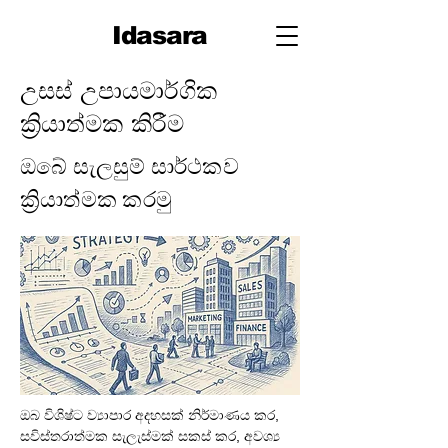
Idasara
උසස් උපායමාර්ගික
ක්‍රියාත්මක කිරීම
ඔබේ සැලසුම් සාර්ථකව
ක්‍රියාත්මක කරමු
ඔබ විශිෂ්ට ව්‍යාපාර අදහසක් නිර්මාණය කර, 
සවිස්තරාත්මක සැලැස්මක් සකස් කර, අවශ්‍ය 