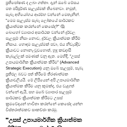
ප්‍රතිපෝෂණ ද ලබා ගත්තා. දැන් ඔබේ මේසය 
මත පරිපූර්ණ සැලැස්මක් තිබෙනවා. නමුත්, 
සැබෑ අභියෝගය ආරම්භ වන්නේ මෙතැනින්. 
"මෙම සැලැස්ම සැබෑ ලෝකයේ සාර්ථකව 
ක්‍රියාත්මක කරන්නේ කෙසේද?" 🤔
බොහෝ ව්‍යාපාර අසාර්ථක වන්නේ දුර්වල 
සැලසුම් නිසා නොව, දුර්වල ක්‍රියාත්මක කිරීම් 
නිසාය. හොඳම සැලැස්මක් පවා, එය නිවැරදිව 
ක්‍රියාවට නොනැංවුවහොත්, හුදු කඩදාසි 
කැබැල්ලක් පමණක් වනු ඇත. මෙහිදී, "උසස් 
උපායමාර්ගික ක්‍රියාත්මක කිරීම" (Advanced 
Strategic Execution) යනු ඔබේ සැලසුම්, සැබෑ 
ප්‍රතිඵල බවට පත් කිරීමේ තීරණාත්මක 
ක්‍රියාවලියයි. මේ ලිපියෙන් අපි උපායමාර්ගික 
ක්‍රියාත්මක කිරීම යනු කුමක්ද, එය වැදගත් 
වන්නේ ඇයි, සහ ඔබේ ව්‍යාපාර සැලසුම් 
සාර්ථකව ක්‍රියාත්මක කිරීමට උසස් 
ක්‍රමවේදයන් භාවිතා කරන්නේ කෙසේද යන්න 
විස්තරාත්මකව සාකච්ඡා කරමු.
"උසස් උපායමාර්ගික ක්‍රියාත්මක 