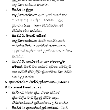
කළමනාකරණය කරන්න.
පියවර 1: මූල්‍ය 
කළමනාකරණය:
 අයවැයක් සකස් කර 
එයට අනුකූලව ක්‍රියා කරන්න. මුදල් 
ප්‍රවාහය (cash flow) නිරන්තරයෙන් 
නිරීක්ෂණය කරන්න.
පියවර 2: මානව සම්පත් 
කළමනාකරණය:
 ඔබේ කණ්ඩායමේ 
සාමාජිකයින්ගේ ශක්තීන් හඳුනාගෙන, 
ඔවුන්ගේ හැකියාවන් උපරිමයෙන් භාවිතා 
කරන්න.
පියවර 3: තාක්ෂණික සහ මෙහෙයුම් 
සම්පත්:
 ඔබේ ව්‍යාපාරයට අවශ්‍ය මෙවලම් 
සහ පද්ධති නිවැරදිව ක්‍රියාත්මක වන බවට 
වග බලා ගන්න.
5. අභ්‍යන්තර හා බාහිර ප්‍රතිපෝෂණ (Internal 
& External Feedback)
කාර්යය:
 ඔබේ ක්‍රියාත්මක කිරීමේ 
ක්‍රියාවලිය වැඩි දියුණු කිරීම සඳහා 
නිරන්තරයෙන් ප්‍රතිපෝෂණ ලබා ගන්න.
පියවර 1: අභ්‍යන්තර ප්‍රතිපෝෂණ:
 ඔබේ 