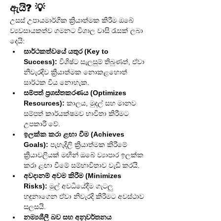
ඇයි? 💡
උසස් උපායමාර්ගික ක්‍රියාත්මක කිරීම ඔබේ 
ව්‍යවසායකත්ව ගමනට විශාල වාසි රැසක් ලබා 
දෙයි:
සාර්ථකත්වයේ යතුර (Key to 
Success):
 විශිෂ්ට සැලසුම් තිබුණත්, ඒවා 
නිවැරදිව ක්‍රියාත්මක නොකළහොත් 
සාර්ථක විය නොහැක.
සම්පත් ප්‍රශස්තකරණය (Optimizes 
Resources):
 කාලය, මුදල් සහ මානව 
සම්පත් කාර්යක්ෂමව භාවිතා කිරීමට 
උපකාරී වේ.
ඉලක්ක කරා ළඟා වීම (Achieves 
Goals):
 පැහැදිලි ක්‍රියාත්මක කිරීමේ 
ක්‍රියාවලියක් මඟින් ඔබේ ව්‍යාපාර ඉලක්ක 
කරා ළඟා වීමේ සම්භාවිතාව වැඩි කරයි.
අවදානම් අවම කිරීම (Minimizes 
Risks):
 මුල් අවධියේදීම ගැටලු 
හඳුනාගෙන ඒවා නිවැරදි කිරීමට අවස්ථාව 
සලසයි.
නම්‍යශීලී බව සහ අනුවර්තනය 