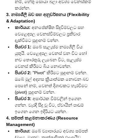
නම්, හේතු සොයා බලා අවශ්‍ය වෙනස්කම් 
කරන්න.
3. නම්‍යශීලී බව සහ අනුවර්තනය (Flexibility 
& Adaptation)
කාර්යය:
 අනපේක්ෂිත සිදුවීම්වලට සහ 
වෙළෙඳපල වෙනස්වීම්වලට ප්‍රතිචාර 
දැක්වීමට සූදානම් වන්න.
පියවර 1:
 ඔබේ සැලැස්ම නම්‍යශීලී විය 
යුතුයි. වෙළෙඳපල වෙනස් වන විට හෝ 
නව තොරතුරු ලැබෙන විට, සැලැස්ම 
වෙනස් කිරීමට බිය නොවන්න.
පියවර 2:
 "Pivot" කිරීමට සූදානම් වන්න. 
ඔබේ මුල් අදහස ක්‍රියාත්මක නොවන බව 
පෙනේ නම්, වෙනත් දිශාවකට හැරවීමට 
(pivot) සූදානම් වන්න.
පියවර 3:
 අසාර්ථක වීම්වලින් ඉගෙන 
ගන්න. වැරදි සිදු වූ විට, ඒවායින් පාඩම් 
ඉගෙන ගෙන ඉදිරියට යන්න.
4. සම්පත් කළමනාකරණය (Resource 
Management)
කාර්යය:
 ඔබේ ව්‍යාපාරයට අවශ්‍ය සම්පත් 
(මූල්‍ය, මානව, තාක්ෂණික) ඵලදායීව 