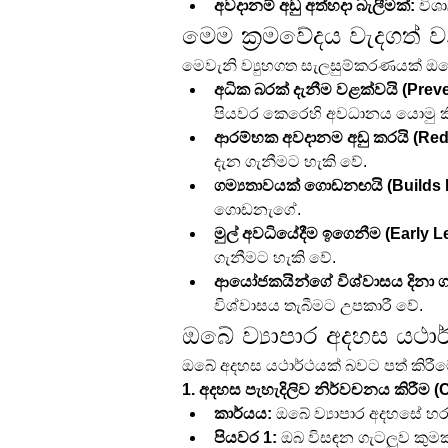
අවදානම් අඩු අත්හදා බැලීමක්:
 විශ
මෙම ක්‍රමවේදය වැදගත් 
මෙවැනි ව්‍යුහගත සැලසුම්කරණයක් ඔබේ
අධික බරක් දැනීම වළක්වයි (Prev
පියවර කෙරෙහි අවධානය යොමු ක
ආරම්භක අවදානම අඩු කරයි (Reduc
දැන ගැනීමට හැකි වේ.
ගම්‍යතාවයක් ගොඩනඟයි (Builds
ගොඩනැගේ.
මුල් අවධියේදීම ඉගෙනීම (Early L
ගැනීමට හැකි වේ.
ආයෝජකයින්ගේ විශ්වාසය දිනා ගනී
විශ්වාසය තැබීමට උපකාරී වේ.
ඔබේ ව්‍යාපාර අදහස යථා
ඔබේ අදහස යථාර්ථයක් බවට පත් කිරී
1. අදහස පැහැදිලිව නිර්වචනය කිරීම (C
කාර්යය:
 ඔබේ ව්‍යාපාර අදහසේ හරය
පියවර 1:
 ඔබ විසඳන ගැටලුව කුම