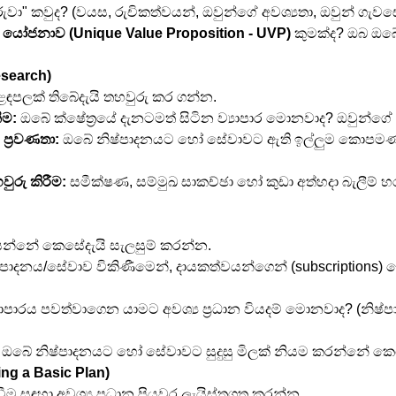
ුවා" කවුද? (වයස, රුචිකත්වයන්, ඔවුන්ගේ අවශ්‍යතා, ඔවුන් ගැව
් යෝජනාව (Unique Value Proposition - UVP)
 කුමක්ද? ඔබ ඔ
search)
ඳපලක් තිබේදැයි තහවුරු කර ගන්න.
ීම:
 ඔබේ ක්ෂේත්‍රයේ දැනටමත් සිටින ව්‍යාපාර මොනවාද? ඔවුන්ග
ප්‍රවණතා:
 ඔබේ නිෂ්පාදනයට හෝ සේවාවට ඇති ඉල්ලුම කොපම
ුරු කිරීම:
 සමීක්ෂණ, සම්මුඛ සාකච්ඡා හෝ කුඩා අත්හදා බැලීම් හ
පයන්නේ කෙසේදැයි සැලසුම් කරන්න.
්පාදනය/සේවාව විකිණීමෙන්, දායකත්වයන්ගෙන් (subscriptions) හ
යාපාරය පවත්වාගෙන යාමට අවශ්‍ය ප්‍රධාන වියදම් මොනවාද? (නිෂ්
 ඔබේ නිෂ්පාදනයට හෝ සේවාවට සුදුසු මිලක් නියම කරන්නේ ක
ing a Basic Plan)
වීම සඳහා අවශ්‍ය ප්‍රධාන පියවර ලැයිස්තුගත කරන්න.