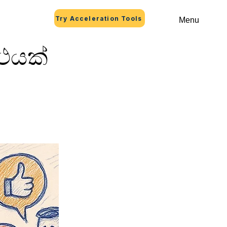
Try Acceleration Tools
Menu
්ථයක්