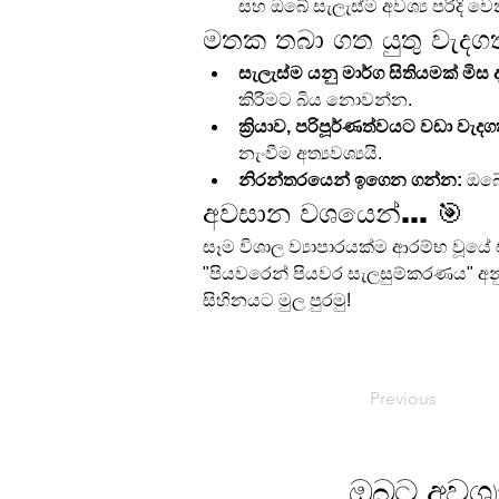
සහ ඔබේ සැලැස්ම අවශ්‍ය පරිදි ව
මතක තබා ගත යුතු වැදග
සැලැස්ම යනු මාර්ග සිතියමක් මි
කිරීමට බිය නොවන්න.
ක්‍රියාව, පරිපූර්ණත්වයට වඩා වැදගත
නැංවීම අත්‍යවශ්‍යයි.
නිරන්තරයෙන් ඉගෙන ගන්න:
 ඔබේ
අවසාන වශයෙන්... 🎯
සෑම විශාල ව්‍යාපාරයක්ම ආරම්භ වූයේ 
"පියවරෙන් පියවර සැලසුම්කරණය" අනු
සිහිනයට මුල පුරමු!
Previous
ඔබට අවශ්