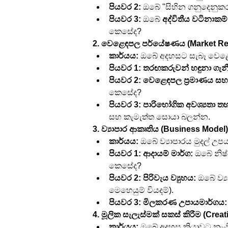
පියවර 2:
 ඔබේ "සිහින ගනුදෙනුකර
පියවර 3:
 ඔබේ 
අද්විතීය වටිනාකම
කෙසේද?
2. වෙළෙඳපල පර්යේෂණය (Market Re
කාර්යය:
 ඔබේ අදහසට සැබෑ වෙළෙ
පියවර 1: තරඟකරුවන් හඳුනා ගැන
පියවර 2: වෙළෙඳපල ප්‍රමාණය සහ 
කෙසේද?
පියවර 3: පාරිභෝගික අවශ්‍යතා තහව
සහ කැමැත්ත සොයා බලන්න.
3. ව්‍යාපාර ආකෘතිය (Business Model)
කාර්යය:
 ඔබේ ව්‍යාපාරය මුදල් උ
පියවර 1: ආදායම් මාර්ග:
 ඔබේ නිෂ
කෙසේද?
පියවර 2: පිරිවැය ව්‍යුහය:
 ඔබේ ව්‍
මෙහෙයුම් වියදම්).
පියවර 3: මිලකරණ උපායමාර්ගය:
4. මූලික සැලැස්මක් සකස් කිරීම (Creat
කාර්යය:
 ඔබේ අදහස ක්‍රියාවට නැං