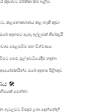
ි කුඩාවට පරීක්ෂා කර බැලීම.
ුවට, කළමනාකරණය කළ හැකි කුඩා 
ඔබේ අදහසට සැබෑ ඉල්ලුමක් තිබේදැයි 
 අවශ්‍ය පෙළඹවීම සහ විශ්වාසය 
වීමට පෙර, මුල් අවධියේදීම හඳුනා 
් ආයෝජකයින්ට ඔබේ අදහස පිළිබඳව 
ය 🛠️
ිහිපයක් මෙන්න:
 ගැටලුවට විසඳුම් ලබා දෙන්නේද?