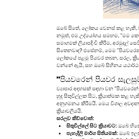
ඔබේ සිතේ, ලෝකය වෙනස් කළ හැකි, වි
නමුත්, එම උද්යෝගය සමඟම, "මම කොතැන
සමාගමක් ලියාපදිංචි කිරීම, අරමුදල් 
සිතෙනවාද? එසේනම්, මෙම "පියවරෙන්
ලෝකයේ පළමු පියවර තබන, සරල, ක්‍රිය
වන්නේ ඇයි, සහ ඔබේ සිහිනය යථාර්ථ
"පියවරෙන් පියවර සැලසු
ව්‍යාපාර අදහසක් සඳහා වන "පියවරෙන
හුදු සිතුවිල්ලක සිට, ක්‍රියාත්මක කළ හ
අනුගමනය කිරීමයි. මෙය විශාල අවදාන
ක්‍රියාවලියයි.
සරලව කිව්වොත්:
සිතුවිල්ලේ සිට ක්‍රියාවට:
 ඔබේ හිස
පැහැදිලි මාර්ග සිතියමක්:
 ඔබේ ඉලක