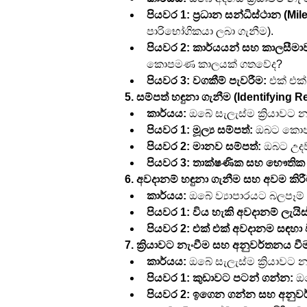
පියවර 1: ප්‍රධාන සන්ධිස්ථාන (Mi
පාරිභෝගිකයා ලබා ගැනීම).
පියවර 2: කාර්යයන් සහ කාලසීමා
කොපමණ කාලයක් ගතවේද?
පියවර 3: වගකීම් පැවරීම:
 එක් එක
5. සම්පත් හඳුනා ගැනීම (Identifying 
කාර්යය:
 ඔබේ සැලැස්ම ක්‍රියාවට 
පියවර 1: මූල්‍ය සම්පත්:
 ඔබට කොපම
පියවර 2: මානව සම්පත්:
 ඔබට උදව
පියවර 3: තාක්ෂණික සහ භෞතික 
6. අවදානම් හඳුනා ගැනීම සහ අවම කිරීම
කාර්යය:
 ඔබේ ව්‍යාපාරයට බලපෑම
පියවර 1: විය හැකි අවදානම් ලැයි
පියවර 2: එක් එක් අවදානම සඳහා ව
7. ක්‍රියාවට නැංවීම සහ අනුවර්තනය ව
කාර්යය:
 ඔබේ සැලැස්ම ක්‍රියාවට 
පියවර 1: කුඩාවට පටන් ගන්න:
 ඔ
පියවර 2: ඉගෙන ගන්න සහ අනුව