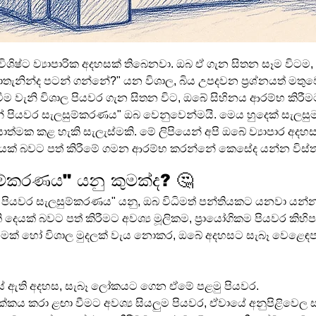
ශිෂ්ට ව්‍යාපාරික අදහසක් තිබෙනවා. ඔබ ඒ ගැන සිතන සෑම විටම
ින්ද පටන් ගන්නේ?" යන විශාල, බිය උපදවන ප්‍රශ්නයත් මතුවෙනව
සෙවීම වැනි විශාල පියවර ගැන සිතන විට, ඔබේ සිහිනය ආරම්භ කිරී
 පියවර සැලසුම්කරණය" ඔබ වෙනුවෙන්මයි. මෙය හුදෙක් සැලසුමක
ාත්මක කළ හැකි සැලැස්මකි. මේ ලිපියෙන් අපි ඔබේ ව්‍යාපාර අදහ
යක් බවට පත් කිරීමේ ගමන ආරම්භ කරන්නේ කෙසේද යන්න විස්ත
ම්කරණය" යනු කුමක්ද? 🤔
් පියවර සැලසුම්කරණය" යනු, ඔබ විධිමත් පන්තියකට යනවා යන්න
ැකි දෙයක් බවට පත් කිරීමට අවශ්‍ය මූලිකම, ප්‍රායෝගිකම පියවර කිහිප
මක් හෝ විශාල මුදලක් වැය නොකර, ඔබේ අදහසට සැබෑ වෙළෙඳපලක්
ේ ඇති අදහස, සැබෑ ලෝකයට ගෙන ඒමේ පළමු පියවර.
්කය කරා ළඟා වීමට අවශ්‍ය සියලුම පියවර, ඒවායේ අනුපිළිවෙල ස