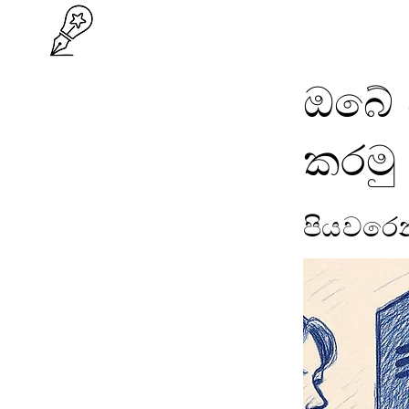
ඔබේ ව
කරමු
පියවරෙ