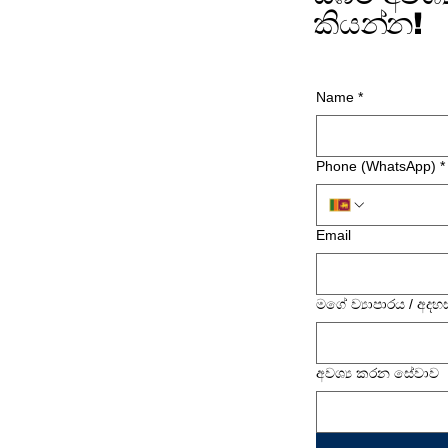
කියන්න!
Name
*
Phone (WhatsApp)
*
Email
මගේ ව්‍යාපාරය / අදහ
අවශ්‍ය කරන සේවාව