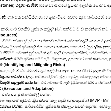
lestones) හඳුනා ගැනීම:
 ඔබේ ව්‍යාපාරයේ ප්‍රධාන ඉලක්ක මොනවාද? (
වන්:
 එක් එක් සන්ධිස්ථානයට ළඟා වීමට අවශ්‍ය කුඩා කාර්යයන් ම
් කාර්යයට වගකිව යුත්තේ කවුද? (ඔබ තනිවම වැඩ කරන්නේ නම්,
Resources)
නැංවීමට අවශ්‍ය ද්‍රව්‍යමය හා මානව සම්පත් මොනවාදැයි සොයා බලන
ණ මුදලක් අවශ්‍යද? එය සොයා ගන්නේ කෙසේද? (පුද්ගලික ඉතුර
් කිරීමට වෙනත් පුද්ගලයින් අවශ්‍යද? (උපදේශකයින්, සේවකයින්, 
සම්පත්:
 ඔබට අවශ්‍ය මෙවලම්, මෘදුකාංග, උපකරණ හෝ කාර්යා
 (Identifying and Mitigating Risks)
් කළ හැකි බාධා මොනවාදැයි කල්තියා හඳුනාගෙන ඒවාට සූදානම් ව
ස්තුගත කරන්න:
 (උදා: තරඟකරුවන්, මූල්‍ය ගැටලු, වෙළෙඳපල වෙනස්ව
ිසඳුම් සැලසුම් කරන්න:
 එම අවදානම් ඇති වුවහොත් ඔබ කරන්නේ
ීම (Execution and Adaptation)
නංවන්න, නමුත් නම්‍යශීලී වන්න.
බේ අදහසේ කුඩාම, ක්‍රියාත්මක කළ හැකි අනුවාදයකින් (MVP - Mi
ර්තනය වන්න:
 පාරිභෝගික ප්‍රතිපෝෂණවලට සවන් දෙන්න, වෙළෙ