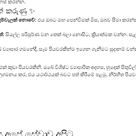
ෙනස් කරන්න.
ත් කරුණු ✨
ස දම්වැලක් නොවේ:
 එය ඔබට මඟ පෙන්වීමක් මිස, ඔබව සීමා කරන්
්:
 සියල්ල පරිපූර්ණ වන තෙක් බලා නොසිට, ක්‍රියාත්මක වන්න. සැලසුම
 ව්‍යාපාර ගමනේදී, සෑම පියවරකින්ම ඉගෙන ගැනීමට සූදානම් වන්
එක් කුඩා පියවරකිනි. ඔබේ විශිෂ්ට ව්‍යාපාරික අදහස, හුදෙක් සි
ගමනය කර, එය යථාර්ථයක් බවට පත් කිරීමේ පළමු, නිර්භීත පියවර
‍ය අපේ සේවාව අපිට