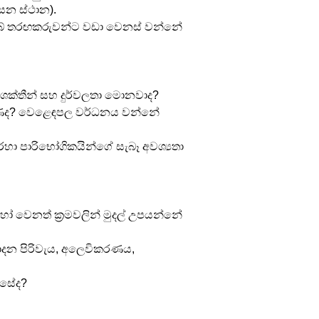
සෙන ස්ථාන).
බේ තරඟකරුවන්ට වඩා වෙනස් වන්නේ 
ේ ශක්තීන් සහ දුර්වලතා මොනවාද?
ණද? වෙළෙඳපල වර්ධනය වන්නේ 
රහා පාරිභෝගිකයින්ගේ සැබෑ අවශ්‍යතා 
ෝ වෙනත් ක්‍රමවලින් මුදල් උපයන්නේ 
පාදන පිරිවැය, අලෙවිකරණය, 
ෙසේද?