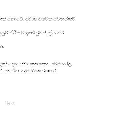
නක් නොවේ. අවශ්‍ය විටෙක වෙනස්කම් 
් කිරීම වැදගත් වුවත්, ක්‍රියාවට 
න.
තුවිල්ලක් ලෙස තබා නොගෙන, මෙම සරල 
 තබන්න. අදම ඔබේ ව්‍යාපාර 
Next