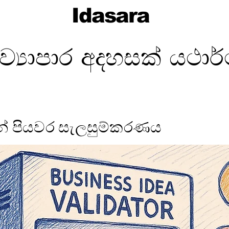
Idasara
්‍යාපාර අදහසක් යථාර
න් පියවර සැලසුම්කරණය