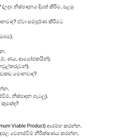
උදා: නිෂ්පාදනය දියත් කිරීම, පළමු 
ොනවාද? ඒවා සම්පූර්ණ කිරීමට 
 ඔබම).
්න.
ුම්, ණය, ආයෝජකයින්).
හවුල්කරුවන්).
ල ඉඩකඩ මොනවාද?
න්න.
ීම්, නිෂ්පාදන ගැටලු).
 කුමක්ද?
nimum Viable Product) ආරම්භ කරන්න.
ඳපල වෙනස්වීම් නිරීක්ෂණය කරන්න, 