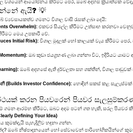
ාල වශයෙන් ආයෝජනය කිරීමට පෙර, ඔබේ අදහස ක්‍රියාත්මක වේදැය
වන්නේ ඇයි? 💡
 ව්‍යවසායකත්ව ගමනට විශාල වාසි රැසක් ලබා දෙයි:
ents Overwhelm):
 එකවර සියල්ල කිරීමට උත්සාහ කරනවා වෙන
ිරීමට මෙය උපකාරී වේ.
es Initial Risk):
 විශාල මුදලක් හෝ කාලයක් වැය කිරීමට පෙර, 
 Momentum):
 ඔබ කුඩා ජයග්‍රහණ ලබා ගන්නා විට, ඉදිරියට යාමට
earning):
 ඔබේ අදහසේ ඇති දුර්වලතා සහ ශක්තීන්, විශාල පාඩුවක් 
 (Builds Investor Confidence):
 හොඳින් සකස් කළ සැලැස්මක
ර්ථයක් කරන පියවරෙන් පියවර සැලසුම්කරණ
මේ ගමන ආරම්භ කිරීමට, ඔබට අදම පටන් ගත හැකි, සරල පියවර ක
learly Defining Your Idea)
 කුමක්දැයි පැහැදිලිව හඳුනා ගන්න.
ක්ද? ඔබේ නිෂ්පාදනයෙන් හෝ සේවාවෙන් පාරිභෝගිකයින්ගේ කුමන