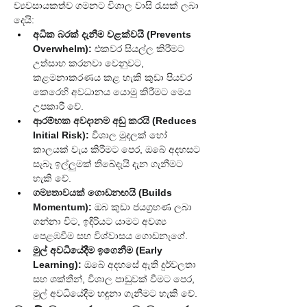
ව්‍යවසායකත්ව ගමනට විශාල වාසි රැසක් ලබා 
දෙයි:
අධික බරක් දැනීම වළක්වයි (Prevents 
Overwhelm):
 එකවර සියල්ල කිරීමට 
උත්සාහ කරනවා වෙනුවට, 
කළමනාකරණය කළ හැකි කුඩා පියවර 
කෙරෙහි අවධානය යොමු කිරීමට මෙය 
උපකාරී වේ.
ආරම්භක අවදානම අඩු කරයි (Reduces 
Initial Risk):
 විශාල මුදලක් හෝ 
කාලයක් වැය කිරීමට පෙර, ඔබේ අදහසට 
සැබෑ ඉල්ලුමක් තිබේදැයි දැන ගැනීමට 
හැකි වේ.
ගම්‍යතාවයක් ගොඩනඟයි (Builds 
Momentum):
 ඔබ කුඩා ජයග්‍රහණ ලබා 
ගන්නා විට, ඉදිරියට යාමට අවශ්‍ය 
පෙළඹවීම සහ විශ්වාසය ගොඩනැගේ.
මුල් අවධියේදීම ඉගෙනීම (Early 
Learning):
 ඔබේ අදහසේ ඇති දුර්වලතා 
සහ ශක්තීන්, විශාල පාඩුවක් වීමට පෙර, 
මුල් අවධියේදීම හඳුනා ගැනීමට හැකි වේ.