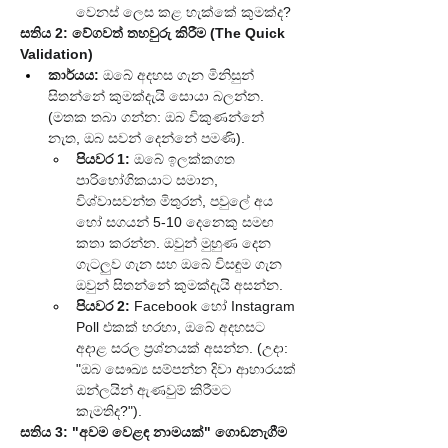
වෙනස් ලෙස කළ හැක්කේ කුමක්ද?
සතිය 2: වේගවත් තහවුරු කිරීම (The Quick 
Validation)
කාර්යය:
 ඔබේ අදහස ගැන මිනිසුන් 
සිතන්නේ කුමක්දැයි සොයා බලන්න. 
(මතක තබා ගන්න: ඔබ විකුණන්නේ 
නැත, ඔබ සවන් දෙන්නේ පමණි).
පියවර 1:
 ඔබේ ඉලක්කගත 
පාරිභෝගිකයාට සමාන, 
විශ්වාසවන්ත මිතුරන්, පවුලේ අය 
හෝ සගයන් 5-10 දෙනෙකු සමඟ 
කතා කරන්න. ඔවුන් මුහුණ දෙන 
ගැටලුව ගැන සහ ඔබේ විසඳුම ගැන 
ඔවුන් සිතන්නේ කුමක්දැයි අසන්න.
පියවර 2:
 Facebook හෝ Instagram 
Poll එකක් හරහා, ඔබේ අදහසට 
අදාළ සරල ප්‍රශ්නයක් අසන්න. (උදා: 
"ඔබ සෞඛ්‍ය සම්පන්න දිවා ආහාරයක් 
ඔන්ලයින් ඇණවුම් කිරීමට 
කැමතිද?").
සතිය 3: "අවම වෙළඳ නාමයක්" ගොඩනැගීම 