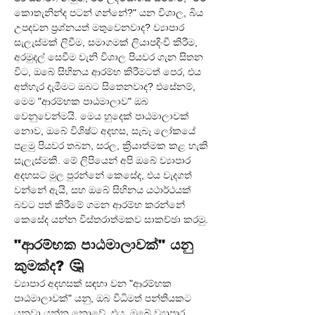
කොතැනින්ද පටන් ගන්නේ?" යන විශාල, බිය 
උපදවන ප්‍රශ්නයත් මතුවෙනවාද? ව්‍යාපාර 
සැලැස්මක් ලිවීම, සමාගමක් ලියාපදිංචි කිරීම, 
අරමුදල් සෙවීම වැනි විශාල පියවර ගැන සිතන 
විට, ඔබේ සිහිනය ආරම්භ කිරීමටත් පෙර, එය 
අත්හැර දැමීමට ඔබට සිතෙනවාද? එසේනම්, 
මෙම "ආරම්භක පාඨමාලාව" ඔබ 
වෙනුවෙන්මයි. මෙය හුදෙක් පාඨමාලාවක් 
නොව, ඔබේ විශිෂ්ට අදහස, සැබෑ ලෝකයේ 
පළමු පියවර තබන, සරල, ක්‍රියාත්මක කළ හැකි 
සැලැස්මකි. මේ ලිපියෙන් අපි ඔබේ ව්‍යාපාර 
අදහසට මුල පුරන්නේ කෙසේද, එය වැදගත් 
වන්නේ ඇයි, සහ ඔබේ සිහිනය යථාර්ථයක් 
බවට පත් කිරීමේ ගමන ආරම්භ කරන්නේ 
කෙසේද යන්න විස්තරාත්මකව සාකච්ඡා කරමු.
"ආරම්භක පාඨමාලාවක්" යනු 
කුමක්ද? 🤔
ව්‍යාපාර අදහසක් සඳහා වන "ආරම්භක 
පාඨමාලාවක්" යනු, ඔබ විධිමත් පන්තියකට 
යනවා යන්න නොවේ. එය, ඔබේ ව්‍යාපාර 