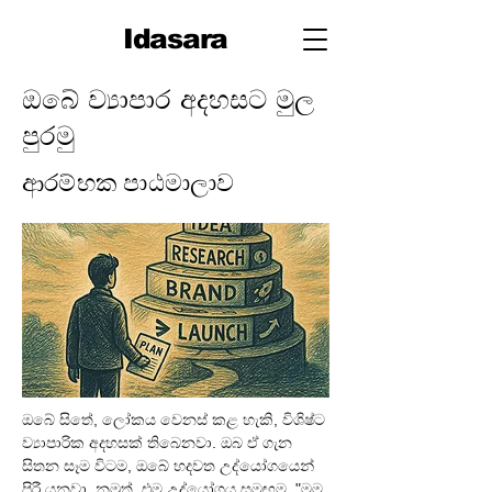
Idasara
ඔබේ ව්‍යාපාර අදහසට මුල
පුරමු
ආරම්භක පාඨමාලාව
ඔබේ සිතේ, ලෝකය වෙනස් කළ හැකි, විශිෂ්ට 
ව්‍යාපාරික අදහසක් තිබෙනවා. ඔබ ඒ ගැන 
සිතන සෑම විටම, ඔබේ හදවත උද්යෝගයෙන් 
පිරී යනවා. නමුත්, එම උද්යෝගය සමඟම, "මම 