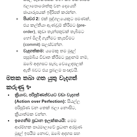
බලාපොරොත්තු වන දෙයෙහි 
ඡායාරූපයක් ඉදිරිපත් කරන්න.
පියවර 2:
 එක් පුද්ගලයෙකුට පමණක්, 
එය කල්තියා ඇණවුම් කිරීමට (pre-
order), කුඩා තැන්පතුවක් තැබීමට 
හෝ මිලදී ගැනීමට කැපවීමට 
(commit) සලස්වන්න.
වැදගත්කම:
 යමෙකු තම මුදල් 
පසුම්බිය විවෘත කිරීමට සූදානම් නම්, 
ඔබේ අදහසට සැබෑ වෙළෙඳපලක් 
ඇති බවට එය ප්‍රබලම සංඥාවයි.
මතක තබා ගත යුතු වැදගත් 
කරුණු ✨
ක්‍රියාව, පරිපූර්ණත්වයට වඩා වැදගත් 
(Action over Perfection):
 සියල්ල 
පරිපූර්ණ වන තෙක් බලා නොසිට, 
ක්‍රියාත්මක වන්න.
ඉගෙනීම ප්‍රධාන ඉලක්කයයි:
 මෙම 
ආරම්භක පාඨමාලාවේ ප්‍රධාන අරමුණ 
මුදල් ඉපයීම නොව, ඔබේ අදහස සහ 