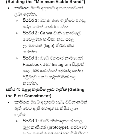
(Building the "Minimum Viable Brand")
කාර්යය:
 ඔබේ අදහසට අනන්‍යතාවයක් 
ලබා දෙන්න.
පියවර 1:
 මතක තබා ගැනීමට පහසු, 
සරල නමක් තෝරා ගන්න.
පියවර 2:
 Canva වැනි නොමිලේ 
මෙවලමක් භාවිතා කර, සරල 
ලාංඡනයක් (logo) නිර්මාණය 
කරන්න.
පියවර 3:
 ඔබේ ව්‍යාපාර නාමයෙන් 
Facebook හෝ Instagram පිටුවක් 
සාදා, ඔබ කරන්නේ කුමක්ද යන්න 
පිළිබඳව කෙටි හැඳින්වීමක් පළ 
කරන්න.
සතිය 4: පළමු කැපවීම ලබා ගැනීම (Getting 
the First Commitment)
කාර්යය:
 ඔබේ අදහසට සැබෑ වටිනාකමක් 
ඇති බවට ඇති හොඳම සාක්ෂිය ලබා 
ගැනීම.
පියවර 1:
 ඔබේ නිෂ්පාදනයේ සරල 
මූලාකෘතියක් (prototype), සේවාවේ 
සරල පැකේජයක් හෝ ඔබ විකිණීමට 