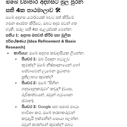
ඔබේ ව්‍යාපාර අදහසට මුල පුරන 
සති 4ක පාඨමාලාව 🛠️
ඔබේ අදහස යථාර්ථයක් බවට පත් කිරීමේ 
ගමන ආරම්භ කිරීමට, ඔබට අදම පටන් ගත 
හැකි, සරල සති 4ක සැලැස්මක් මෙන්න:
සතිය 1: අදහස ඔපවත් කිරීම සහ මූලික 
පර්යේෂණය (Idea Refinement & Basic 
Research)
කාර්යය:
 ඔබේ අදහස කඩදාසියක ලියන්න.
පියවර 1:
 ඔබ විසඳන ගැටලුව 
කුමක්ද? ඔබේ නිෂ්පාදනයෙන් හෝ 
සේවාවෙන් ලැබෙන ප්‍රධානම 
ප්‍රතිලාභය කුමක්ද?
පියවර 2:
 ඔබේ "සිහින 
ගනුදෙනුකරුවා" කවුද? (වයස, 
රුචිකත්වයන්, ඔවුන් ගැවසෙන 
ස්ථාන).
පියවර 3:
 Google සහ සමාජ මාධ්‍ය 
භාවිතා කර, ඔබේ තරඟකරුවන් 
කවුදැයි ඉක්මනින් සොයා බලන්න. 
ඔවුන් කරන්නේ කුමක්ද? ඔබට 