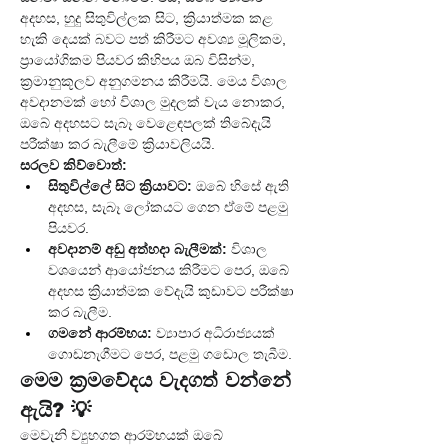
අදහස, හුදු සිතුවිල්ලක සිට, ක්‍රියාත්මක කළ 
හැකි දෙයක් බවට පත් කිරීමට අවශ්‍ය මූලිකම, 
ප්‍රායෝගිකම පියවර කිහිපය ඔබ විසින්ම, 
ක්‍රමානුකූලව අනුගමනය කිරීමයි. මෙය විශාල 
අවදානමක් හෝ විශාල මුදලක් වැය නොකර, 
ඔබේ අදහසට සැබෑ වෙළෙඳපලක් තිබේදැයි 
පරීක්ෂා කර බැලීමේ ක්‍රියාවලියයි.
සරලව කිව්වොත්:
සිතුවිල්ලේ සිට ක්‍රියාවට:
 ඔබේ හිසේ ඇති 
අදහස, සැබෑ ලෝකයට ගෙන ඒමේ පළමු 
පියවර.
අවදානම් අඩු අත්හදා බැලීමක්:
 විශාල 
වශයෙන් ආයෝජනය කිරීමට පෙර, ඔබේ 
අදහස ක්‍රියාත්මක වේදැයි කුඩාවට පරීක්ෂා 
කර බැලීම.
ගමනේ ආරම්භය:
 ව්‍යාපාර අධිරාජ්‍යයක් 
ගොඩනැගීමට පෙර, පළමු ගඩොල තැබීම.
මෙම ක්‍රමවේදය වැදගත් වන්නේ 
ඇයි? 💡
මෙවැනි ව්‍යුහගත ආරම්භයක් ඔබේ 