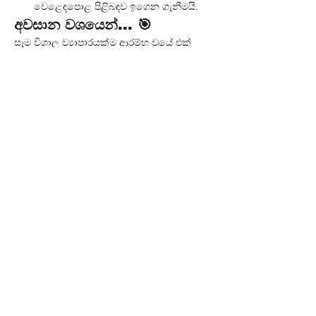
වෙළෙඳපොළ පිළිබඳව ඉගෙන ගැනීමයි.
අවසාන වශයෙන්... 🎯
සෑම විශාල ව්‍යාපාරයක්ම ආරම්භ වූයේ එක් 
කුඩා පියවරකිනි. ඔබේ විශිෂ්ට ව්‍යාපාරික 
අදහස, හුදෙක් සිතුවිල්ලක් ලෙස තබා 
නොගෙන, මෙම සරල "ආරම්භක පාඨමාලාව" 
අනුගමනය කර, එය යථාර්ථයක් බවට පත් 
කිරීමේ පළමු, නිර්භීත පියවර තබන්න. අදම 
ඔබේ ව්‍යාපාර සිහිනයට මුල පුරමු!
Previous
Next
ඔබට අවශ්‍ය අපේ සේවාව අපිට
කියන්න!