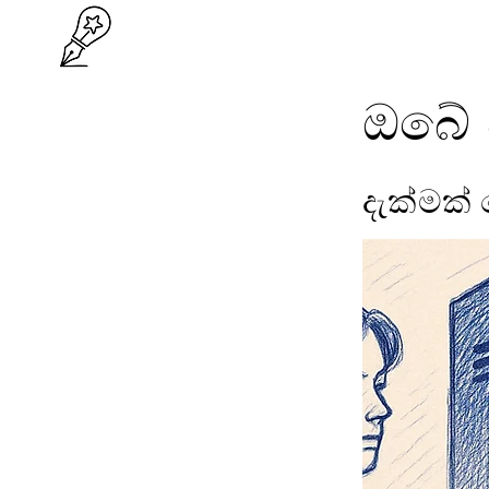
ඔබේ ව
දැක්මක