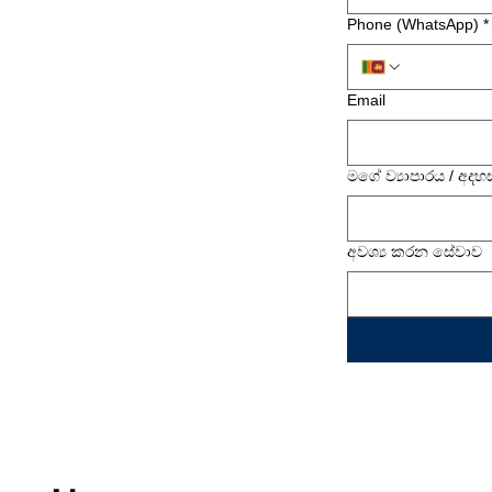
Phone (WhatsApp)
*
Email
මගේ ව්‍යාපාරය / අදහ
අවශ්‍ය කරන සේවාව