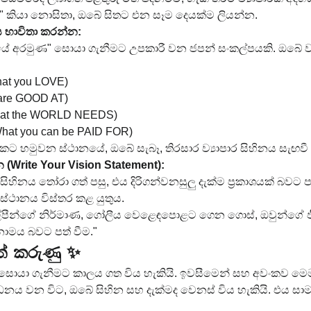
" කියා නොසිතා, ඔබේ සිතට එන සෑම දෙයක්ම ලියන්න.
ණය භාවිතා කරන්න:
ිතයේ අරමුණ" සොයා ගැනීමට උපකාරී වන ජපන් සංකල්පයකි. ඔබේ 
hat you LOVE)
 are GOOD AT)
hat the WORLD NEEDS)
What you can be PAID FOR)
හමුවන ස්ථානයේ, ඔබේ සැබෑ, තිරසාර ව්‍යාපාර සිහිනය සැඟවී ති
න (Write Your Vision Statement):
සිහිනය තෝරා ගත් පසු, එය දිරිගන්වනසුලු දැක්ම ප්‍රකාශයක් බවට
ස්ථානය විස්තර කළ යුතුය.
ාමීය ශිල්පීන්ගේ නිර්මාණ, ගෝලීය වෙළෙඳපොළට ගෙන ගොස්, ඔවුන්ගේ
ාමය බවට පත් වීම."
ත් කරුණු ✨
 සොයා ගැනීමට කාලය ගත විය හැකියි. ඉවසීමෙන් සහ අවංකව මෙම 
ධනය වන විට, ඔබේ සිහින සහ දැක්මද වෙනස් විය හැකියි. එය සාමා