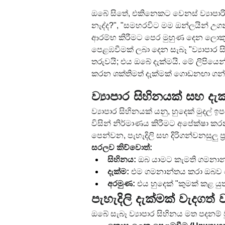
ඔබේ සිතේ, එකිනෙකට වෙනස් ව්‍යාපාර
නැද්ද?", "සමහරවිට මම ඔන්ලයින් උග
ආරම්භ කිරීමට පෙර මුහුණ දෙන ලොක
පෙළඹවීමක් ලබා දෙන සැබෑ "ව්‍යාපාර
තරුවයි; එය ඔබේ දැක්මයි. මේ ලිපියෙන
කරන ශක්තිමත් දැක්මක් ගොඩනඟා ගන්
ව්‍යාපාර සිහිනයක් සහ දැ
ව්‍යාපාර සිහිනයක් යනු, හුදෙක් මුදල
විසින් නිර්මාණය කිරීමට අපේක්ෂා කරන
පෙන්වන, පැහැදිලි සහ දිරිගන්වනසුලු ප්
සරලව කිව්වොත්:
සිහිනය:
 ඔබ යාමට කැමති ගමනාන
දැක්ම:
 එම ගමනාන්තය කරා ඔබව 
අරමුණ:
 එය හුදෙක් "කුමක් කළ ය
පැහැදිලි දැක්මක් වැදගත
ඔබේ සැබෑ ව්‍යාපාර සිහිනය මත පදනම් ව