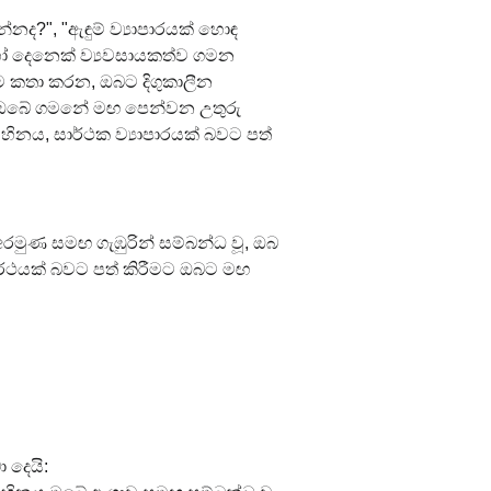
ද?", "ඇඳුම් ව්‍යාපාරයක් හොඳ 
හෝ දෙනෙක් ව්‍යවසායකත්ව ගමන 
කතා කරන, ඔබට දිගුකාලීන 
නු ඔබේ ගමනේ මඟ පෙන්වන උතුරු 
හිනය, සාර්ථක ව්‍යාපාරයක් බවට පත් 
අරමුණ සමඟ ගැඹුරින් සම්බන්ධ වූ, ඔබ 
ථාර්ථයක් බවට පත් කිරීමට ඔබට මඟ 
 දෙයි: