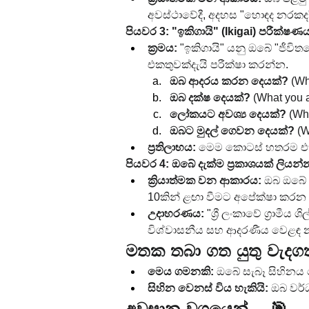
අවස්ථාවේදී, අදහස "හොඳද නරකද
පියවර 3: "ඉකිගායි" (Ikigai) පරීක්ෂ
ක්‍රමය:
 "ඉකිගායි" යනු ඔබේ "ජීව
එකතුවක්දැයි පරීක්ෂා කරන්න.
ඔබ ආදරය කරන දෙයක්?
 (W
ඔබ දක්ෂ දෙයක්?
 (What you
ලෝකයට අවශ්‍ය දෙයක්?
 (W
ඔබට මුදල් ගෙවන දෙයක්?
 (
ප්‍රතිලාභය:
 මෙම කොටස් හතරම එකට 
පියවර 4: ඔබේ දැක්ම ප්‍රකාශයක් ලියන්
ක්‍රියාත්මක වන ආකාරය:
 ඔබ ඔබේ 
10කින් ළඟා වීමට අපේක්ෂා කරන 
උදාහරණය:
 "ශ්‍රී ලංකාවේ ග්‍ර
විශ්වාසනීය සහ ආදරණීය වෙළඳ න
මතක තබා ගත යුතු වැදග
මෙය ගමනකි:
 ඔබේ සැබෑ සිහිනය
සිහින වෙනස් විය හැකියි:
 ඔබ වර්
අවසාන වශයෙන්... 🎯