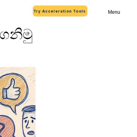
Try Acceleration Tools
Menu
ගනිමු