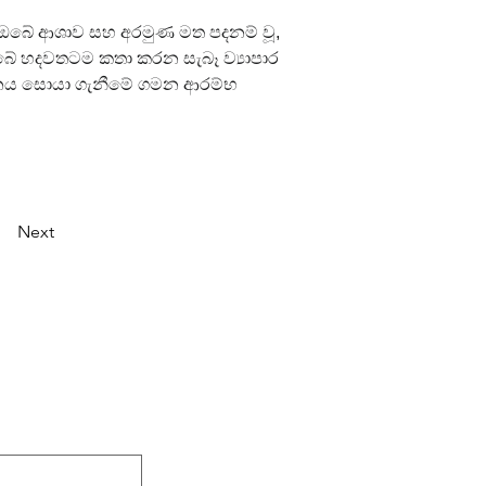
 ඔබේ ආශාව සහ අරමුණ මත පදනම් වූ, 
 හදවතටම කතා කරන සැබෑ ව්‍යාපාර 
ිනය සොයා ගැනීමේ ගමන ආරම්භ 
Next