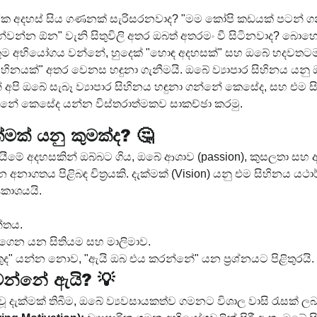
ික අදහස් සිය ගණනක් සැරිසරනවාද? "මම කෝපි කඩයක් පටන් ගන්න
න්වන්න ඕන" වැනි සිතුවිලි අතර ඔබත් අතරමං වී සිටිනවාද? බො
ුම අභියෝගය වන්නේ, හුදෙක් "හොඳ අදහසක්" සහ ඔබේ හදවතටම 
 සිහිනයක්" අතර වෙනස හඳුනා ගැනීමයි. ඔබේ ව්‍යාපාර සිහිනය ය
් අපි ඔබේ සැබෑ ව්‍යාපාර සිහිනය හඳුනා ගන්නේ කෙසේද, සහ එම සි
නේ කෙසේද යන්න විස්තරාත්මකව සාකච්ඡා කරමු.
ක්මක් යනු කුමක්ද? 🤔
් ඉපයීමේ අදහසකින් ඔබ්බට ගිය, ඔබේ ආශාව (passion), කුසලතා සහ 
 අනාගතය පිළිබඳ චිත්‍රයකි. දැක්මක් (Vision) යනු එම සිහිනය ය
‍රකාශයයි.
්තය.
ගෙන යන සිතියම සහ මාලිමාව.
ුතුද" යන්න නොව, "ඇයි ඔබ එය කරන්නේ" යන ප්‍රශ්නයට පිළිතුරයි.
් වන්නේ ඇයි? 💡
ූ දැක්මක් තිබීම, ඔබේ ව්‍යවසායකත්ව ගමනට විශාල වාසි රැසක් ලබා