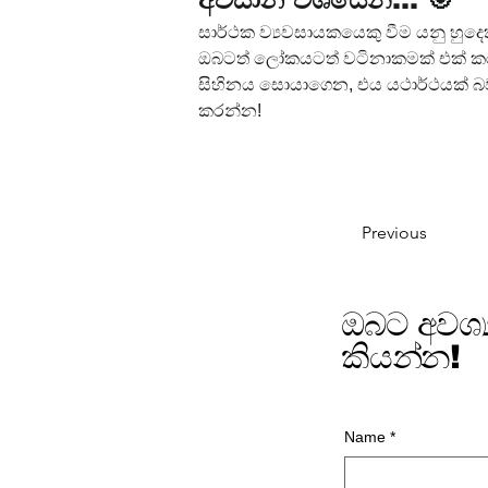
සාර්ථක ව්‍යවසායකයෙකු වීම යනු හු
ඔබටත් ලෝකයටත් වටිනාකමක් එක් ක
සිහිනය සොයාගෙන, එය යථාර්ථයක් බ
කරන්න!
Previous
ඔබට අවශ්
කියන්න!
Name
*