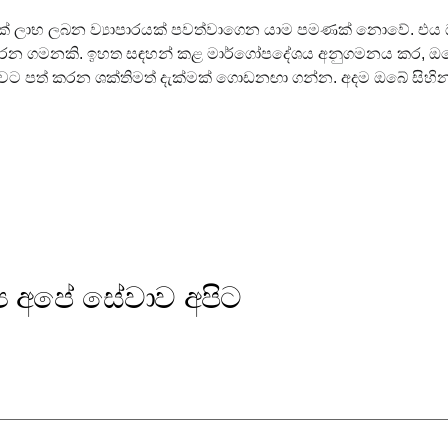
දෙක් ලාභ ලබන ව්‍යාපාරයක් පවත්වාගෙන යාම පමණක් නොවේ. එය
රන ගමනකි. ඉහත සඳහන් කළ මාර්ගෝපදේශය අනුගමනය කර, ඔබේ
වට පත් කරන ශක්තිමත් දැක්මක් ගොඩනඟා ගන්න. අදම ඔබේ සිහ
‍ය අපේ සේවාව අපිට