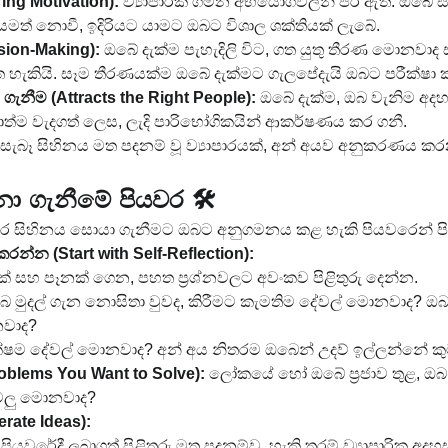
g Motivation):
 ව්‍යාපාරික ගමන අභියෝගවලින් පිරී ඇත. ඔබේ
ත් නොවී, ඉදිරියට යාමට ඔබට විශාල ශක්තියක් ලැබේ.
ision-Making):
 ඔබේ දැක්ම පැහැදිලි විට, ගත යුතු තීරණ මොනව
හැකියි. සෑම තීරණයක්ම ඔබේ දැක්මට ගැලපේදැයි ඔබට පරීක්ෂා ක
ගැනීම (Attracts the Right People):
 ඔබේ දැක්ම, ඔබ වැනිම අ
ත්ම වැදගත් ලෙස, ලැදි පාරිභෝගිකයින් ආකර්ෂණය කර ගනී.
සැබෑ සිහිනය මත පදනම් වූ ව්‍යාපාරයක්, අන් අයව අනුකරණය කරන
නා ගැනීමේ පියවර 🛠️
ාර සිහිනය සොයා ගැනීමට ඔබට අනුගමනය කළ හැකි පියවරෙන් 
රන්න (Start with Self-Reflection):
ක් සහ පෑනක් ගෙන, පහත ප්‍රශ්නවලට අවංකව පිළිතුරු දෙන්න.
ඔබ මුදල් ගැන නොසිතා වුවද, කිරීමට කැමතිම දේවල් මොනවාද? ඔබ
නවාද?
ක්ෂම දේවල් මොනවාද? අන් අය නිතරම ඔබෙන් උදව් ඉල්ලන්නේ ක
roblems You Want to Solve):
 ලෝකයේ හෝ ඔබේ ප්‍රජාව තුළ, ඔබ 
ැටලු මොනවාද?
ate Ideas):
පියවරේදී ලබාගත් පිළිතුරු මත පදනම්ව, හැකි තරම් ව්‍යාපාරික අදහ