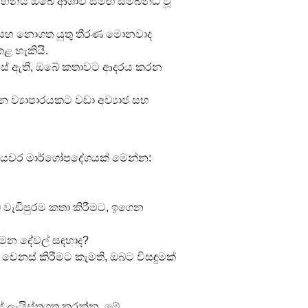
 සිහිනය ඔබේ ආශාව සමඟ සම්බන්ධ වූ 
ාද සහ නොගත යුතු තීරණ මොනවාද 
ළ හැකියි.
දහස් ඇති, ඔබේ කතාවට ආදරය කරන 
 ව්‍යාපාරයකට වඩා අව්‍යාජ සහ 
පියවර මාර්ගෝපදේශයක් මෙන්න:
 වැඩිපුරම කතා කිරීමට, ඉගෙන 
ුමන දේවල් සඳහාද?
වෙනස් කිරීමට කැමති, ඔබට විසඳුමක් 
ස් ලැයිස්තුගත කරන්න. මේ 