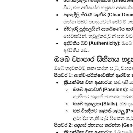
නොසැලෙන පෙළඹවීම (Unwaverin
විට, එම අභියෝග හමුවේ අධෛර්යම
පැහැදිලි තීරණ ගැනීම (Clear Dec
යන්න ඔබට පහසුවෙන් තේරුම් ගත 
නිවැරදි පුද්ගලයින් ආකර්ෂණය කර 
සේවකයින්, හවුල්කරුවන් සහ වඩා
අද්විතීය බව (Authenticity):
 ඔබේ 
අද්විතීය වේ.
ඔබේ ව්‍යාපාර සිහිනය හඳු
ඔබේ හදවතටම කතා කරන සැබෑ ව්‍යාප
පියවර 1: ආත්ම-පරීක්ෂාවකින් ආරම්භ ක
ක්‍රියාත්මක වන ආකාරය:
 කඩදාසිය
ඔබේ ආශාවන් (Passions):
 
ගැනීමට කැමති මාතෘකා මො
ඔබේ කුසලතා (Skills):
 ඔබ ද
ඔබ විසඳීමට කැමති ගැටලු (P
ලබා දිය හැකි යැයි සිතෙන ග
පියවර 2: අදහස් ජනනය කරන්න (Gener
ක්‍රියාත්මක වන ආකාරය:
 ඔබ පළමු 