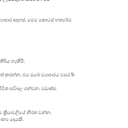
ව්‍යාපාර අදහස්, මෙම කොටස් හතරේම 
බිය හැකියි.
 පත් කරන්න. එය ඔබේ ව්‍යාපාරය වසර 5-
 ජීවිත සවිබල ගන්වන, වඩාත්ම 
ක්‍රියාවලියේ නිරත වන්න.
න්‍ය දෙයකි.