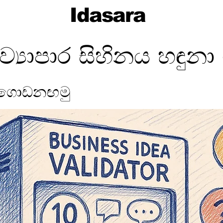
Idasara
්‍යාපාර සිහිනය හඳුනා 
් ගොඩනඟමු