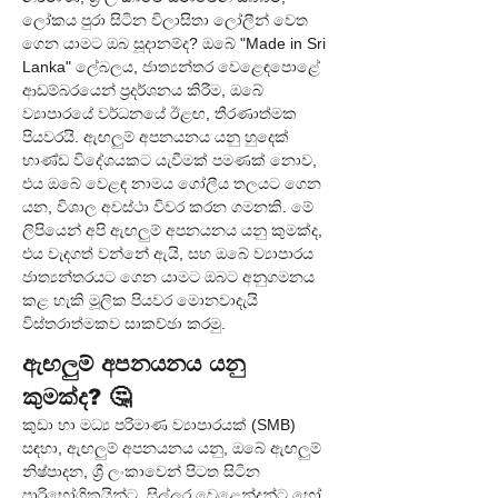
ලෝකය පුරා සිටින විලාසිතා ලෝලීන් වෙත 
ගෙන යාමට ඔබ සූදානම්ද? ඔබේ "Made in Sri 
Lanka" ලේබලය, ජාත්‍යන්තර වෙළෙඳපොළේ 
ආඩම්බරයෙන් ප්‍රදර්ශනය කිරීම, ඔබේ 
ව්‍යාපාරයේ වර්ධනයේ ඊළඟ, තීරණාත්මක 
පියවරයි. ඇඟලුම් අපනයනය යනු හුදෙක් 
භාණ්ඩ විදේශයකට යැවීමක් පමණක් නොව, 
එය ඔබේ වෙළඳ නාමය ගෝලීය තලයට ගෙන 
යන, විශාල අවස්ථා විවර කරන ගමනකි. මේ 
ලිපියෙන් අපි ඇඟලුම් අපනයනය යනු කුමක්ද, 
එය වැදගත් වන්නේ ඇයි, සහ ඔබේ ව්‍යාපාරය 
ජාත්‍යන්තරයට ගෙන යාමට ඔබට අනුගමනය 
කළ හැකි මූලික පියවර මොනවාදැයි 
විස්තරාත්මකව සාකච්ඡා කරමු.
ඇඟලුම් අපනයනය යනු 
කුමක්ද? 🤔
කුඩා හා මධ්‍ය පරිමාණ ව්‍යාපාරයක් (SMB) 
සඳහා, ඇඟලුම් අපනයනය යනු, ඔබේ ඇඟලුම් 
නිෂ්පාදන, ශ්‍රී ලංකාවෙන් පිටත සිටින 
පාරිභෝගිකයින්ට, සිල්ලර වෙළෙන්දන්ට හෝ 