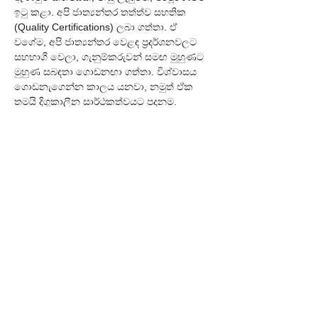
ඉටු කළා. අපි ජාත්‍යන්තර තත්ත්ව සහතික 
(Quality Certifications) ලබා ගත්තා. ඒ 
වගේම, අපි ජාත්‍යන්තර වෙළඳ ප්‍රදර්ශනවලට 
සහභාගී වෙලා, ගැනුම්කරුවන් සමඟ මුහුණට 
මුහුණ සබඳතා ගොඩනඟා ගත්තා. විශ්වාසය 
ගොඩනැගෙන්න කාලය යනවා, නමුත් ඒක 
තමයි දිගුකාලීන සාර්ථකත්වයට පදනම.
ප්‍රශ්නය: අපනයනය ඉලක්ක කරන SMB 
එකකට ඔබේ උපදෙස 
කුමක්ද?
රොහාන්:
 ඔබේ ගෙදර වැඩ හරියට 
කරන්න. ඔබ ඉලක්ක කරන වෙළෙඳපොළ, 
ඔවුන්ගේ සංස්කෘතිය, නීති රීති සහ පාරිභෝගික 
රුචිකත්වයන් පිළිබඳව ගැඹුරින් අධ්‍යයනය 
කරන්න. එක රැයකින් සාර්ථක වෙන්න බෑ, 
ඒකට ඉවසීම සහ උපායමාර්ගික 
සැලසුම්කරණයක් අවශ්‍යයි.
සම්මුඛ සාකච්ඡාව #3: චාමරී ජයසූරිය - 
"Chaaru" අද්විතීය මෝස්තර සන්නාමයේ 
නිර්මාතෘ
"මම නිර්මාණය කරන්නේ හැමෝටම 
නෙවෙයි, මගේ කතාවට ආදරය කරන අයට."
ප්‍රශ්නය: විශාල වෙළඳ නාම සමඟ තරඟ කරන, 