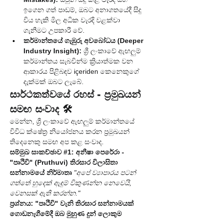
ඉගෙන ගත් පාඩම්, ඔබට අනාගතයේදී සිදු 
විය හැකි මිල අධික වැරදි වළක්වා 
ගැනීමට උපකාරී වේ.
කර්මාන්තයේ ගැඹුරු අවබෝධය (Deeper 
Industry Insight):
 ශ්‍රී ලංකාවේ ඇඟලුම් 
කර්මාන්තය සැබවින්ම ක්‍රියාත්මක වන 
ආකාරය පිළිබඳව içeriden කෙනෙකුගේ 
දැක්මක් ඔබට ලැබේ.
සාර්ථකත්වයේ රහස් - ප්‍රමුඛයන් 
සමඟ සංවාද 🛠️
මෙන්න, ශ්‍රී ලංකාවේ ඇඟලුම් කර්මාන්තයේ 
විවිධ ක්ෂේත්‍ර නියෝජනය කරන ප්‍රමුඛයන් 
තිදෙනෙකු සමඟ අප කළ සංවාද.
සම්මුඛ සාකච්ඡාව #1: අනීෂා පෙරේරා - 
"පෘථිවි" (Pruthuvi) තිරසාර විලාසිතා 
සන්නාමයේ නිර්මාතෘ
"අපේ ව්‍යාපාරය පටන් 
ගත්තේ හුදෙක් ඇඳුම් විකුණන්න නෙවෙයි, 
වෙනසක් ඇති කරන්න."
ප්‍රශ්නය: "පෘථිවි" වැනි තිරසාර සන්නාමයක් 
ගොඩනැගීමේදී ඔබ මුහුණ දුන් ලොකුම 