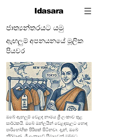
Idasara
ජාත්‍යන්තරයට යමු
ඇඟලුම් අපනයනයේ මූලික
පියවර
ඔබේ ඇඟලුම් වෙළඳ නාමය ශ්‍රී ලංකාව තුළ 
සාර්ථකයි. ඔබේ ඔන්ලයින් වෙළඳසැලට හොඳ 
පාරිභෝගික පිරිසක් සිටිනවා. දැන්, ඔබේ 
නිර්මාණ, ශ්‍රී ලංකාවේ සීමාවෙන් ඔබ්බට, 