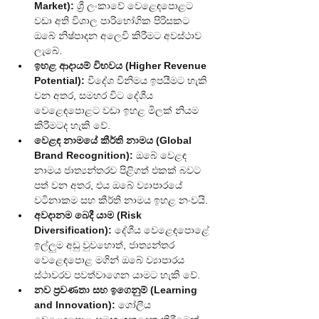
Market):
 ශ්‍රී ලංකාවේ වෙළෙඳපොළට 
වඩා අති විශාල පාරිභෝගික පිරිසකට 
ඔබේ නිෂ්පාදන අලෙවි කිරීමට අවස්ථාව 
ලැබේ.
ඉහළ ආදායම් විභවය (Higher Revenue 
Potential):
 විදේශ විනිමය ඉපයීමට හැකි 
වන අතර, සමහර විට දේශීය 
වෙළෙඳපොළට වඩා ඉහළ මිලක් නියම 
කිරීමටද හැකි වේ.
වෙළඳ නාමයේ කීර්ති නාමය (Global 
Brand Recognition):
 ඔබේ වෙළඳ 
නාමය ජාත්‍යන්තරව පිළිගත් එකක් බවට 
පත් වන අතර, එය ඔබේ ව්‍යාපාරයේ 
වටිනාකම සහ කීර්ති නාමය ඉහළ නංවයි.
අවදානම බෙදී යාම (Risk 
Diversification):
 දේශීය වෙළෙඳපොළේ 
ඉල්ලුම අඩු වුවහොත්, ජාත්‍යන්තර 
වෙළෙඳපොළ මගින් ඔබේ ව්‍යාපාරය 
ස්ථාවරව පවත්වාගෙන යාමට හැකි වේ.
නව ප්‍රවණතා සහ ඉගෙනුම් (Learning 
and Innovation):
 ගෝලීය 