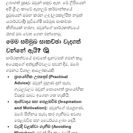
ලබාගත් ප්‍රඥාව ඔවුන් සතුව ඇත. මේ ලිපියෙන් 
අපි ශ්‍රී ලංකාවේ ඇඟලුම් කර්මාන්තයේ 
ප්‍රමුඛයන් සමඟ කරන ලද (උපකල්පිත නමුත් 
යථාර්ථවාදී) සුවිශේෂී සම්මුඛ සාකච්ඡා 
කිහිපයක් හරහා, ඔවුන්ගේ සාර්ථකත්වයේ 
රහස් ඔබ වෙත ගෙන එන්නෙමු.
මෙම සම්මුඛ සාකච්ඡා වැදගත් 
වන්නේ ඇයි? 🤔
සාර්ථකත්වයේ මාවතේ දැනටමත් ගමන් කළ 
අයෙකුගේ අත්දැකීම්වලට සවන් දීම, ඔබේ 
ගමනට විශාල ආලෝකයකි.
ප්‍රායෝගික උපදෙස් (Practical 
Advice):
 ඔවුන් මුහුණ දුන් සැබෑ 
ගැටලුවලට ඔවුන් සොයාගත් ප්‍රායෝගික 
විසඳුම් ඔබට ඉගෙන ගත හැකියි.
ආශ්වාදය සහ පෙළඹවීම (Inspiration 
and Motivation):
 ඔවුන්ගේ ජයග්‍රහණ, 
ඔබේ සිහිනය සැබෑ කර ගැනීමට අවශ්‍ය 
පෙළඹවීම සහ ධෛර්යය ලබා දෙයි.
වැරදි වළක්වා ගැනීම (Avoiding 
Mistakes):
 ඔවුන් සිදු කළ වැරදි සහ 