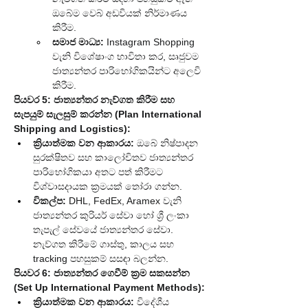
ඔබේම වෙබ් අඩවියක් නිර්මාණය 
කිරීම.
සමාජ මාධ්‍ය:
 Instagram Shopping 
වැනි විශේෂාංග භාවිතා කර, සෘජුවම 
ජාත්‍යන්තර පාරිභෝගිකයින්ට අලෙවි 
කිරීම.
පියවර 5: ජාත්‍යන්තර නැව්ගත කිරීම සහ 
සැපයුම් සැලසුම් කරන්න (Plan International 
Shipping and Logistics):
ක්‍රියාත්මක වන ආකාරය:
 ඔබේ නිෂ්පාදන 
සුරක්ෂිතව සහ කාලෝචිතව ජාත්‍යන්තර 
පාරිභෝගිකයා අතට පත් කිරීමට 
විශ්වාසදායක ක්‍රමයක් තෝරා ගන්න.
විකල්ප:
 DHL, FedEx, Aramex වැනි 
ජාත්‍යන්තර කුරියර් සේවා හෝ ශ්‍රී ලංකා 
තැපැල් සේවයේ ජාත්‍යන්තර සේවා. 
නැව්ගත කිරීමේ ගාස්තු, කාලය සහ 
tracking පහසුකම් සසඳා බලන්න.
පියවර 6: ජාත්‍යන්තර ගෙවීම් ක්‍රම සකසන්න 
(Set Up International Payment Methods):
ක්‍රියාත්මක වන ආකාරය:
 විදේශීය 