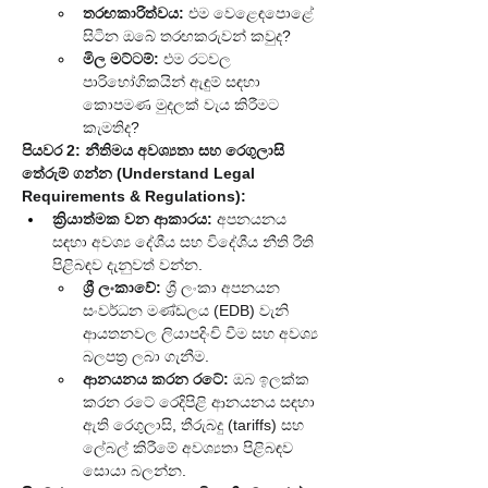
තරඟකාරිත්වය:
 එම වෙළෙඳපොළේ 
සිටින ඔබේ තරඟකරුවන් කවුද?
මිල මට්ටම්:
 එම රටවල 
පාරිභෝගිකයින් ඇඳුම් සඳහා 
කොපමණ මුදලක් වැය කිරීමට 
කැමතිද?
පියවර 2: නීතිමය අවශ්‍යතා සහ රෙගුලාසි 
තේරුම් ගන්න (Understand Legal 
Requirements & Regulations):
ක්‍රියාත්මක වන ආකාරය:
 අපනයනය 
සඳහා අවශ්‍ය දේශීය සහ විදේශීය නීති රීති 
පිළිබඳව දැනුවත් වන්න.
ශ්‍රී ලංකාවේ:
 ශ්‍රී ලංකා අපනයන 
සංවර්ධන මණ්ඩලය (EDB) වැනි 
ආයතනවල ලියාපදිංචි වීම සහ අවශ්‍ය 
බලපත්‍ර ලබා ගැනීම.
ආනයනය කරන රටේ:
 ඔබ ඉලක්ක 
කරන රටේ රෙදිපිළි ආනයනය සඳහා 
ඇති රෙගුලාසි, තීරුබදු (tariffs) සහ 
ලේබල් කිරීමේ අවශ්‍යතා පිළිබඳව 
සොයා බලන්න.