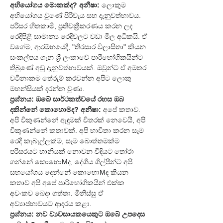
අභියෝගය මොකක්ද?
අනීෂා:
 ලොකුම 
අභියෝගය වුණේ පිරිවැය සහ දැනුවත්භාවය. 
පරිසර හිතකාමී, ප්‍රතිචක්‍රීකරණය කරන ලද 
රෙදිපිළි සාමාන්‍ය රෙදිවලට වඩා මිල අධිකයි. ඒ 
වගේම, ආරම්භයේදී, "තිරසාර විලාසිතා" කියන 
සංකල්පය ගැන ශ්‍රී ලංකාවේ පාරිභෝගිකයින්ට 
තිබුණේ අඩු දැනුවත්භාවයක්. ඔවුන්ට ඒ අමතර 
වටිනාකම තේරුම් කරවන්න අපිට ලොකු 
මහන්සියක් දරන්න වුණා.
ප්‍රශ්නය: ඔබේ සාර්ථකත්වයේ රහස ඔබ 
දකින්නේ කොහොමද?
අනීෂා:
 අපේ කතාව. 
අපි විකුණන්නේ ඇඳුමක් විතරක් නෙවෙයි, අපි 
විකුණන්නේ කතාවක්. අපි භාවිතා කරන සෑම 
රෙදි කැබැල්ලක්ම, සෑම බොත්තමක්ම 
පරිසරයට හානියක් නොවන විදියට තෝරා 
ගන්නේ කොහොMද, දේශීය ශිල්පීන්ට අපි 
සහයෝගය දෙන්නේ කොහොMද කියන 
කතාව අපි අපේ පාරිභෝගිකයින් එක්ක 
අවංකව බෙදා ගත්තා. මිනිස්සු ඒ 
අව්‍යාජභාවයට ආදරය කළා.
ප්‍රශ්නය: නව ව්‍යවසායකයෙකුට ඔබේ උපදෙස 