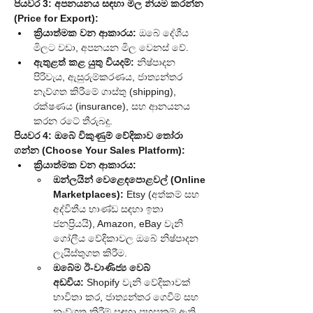
පියවර 3: අපනයනය සඳහා මිල නියම කරන්න 
(Price for Export):
ක්‍රියාත්මක වන ආකාරය:
 ඔබේ දේශීය 
මිලට වඩා, අපනයන මිල වෙනස් වේ.
ඇතුළත් කළ යුතු වියදම්:
 නිෂ්පාදන 
පිරිවැය, ඇසුරුම්කරණය, ජාත්‍යන්තර 
නැව්ගත කිරීමේ ගාස්තු (shipping), 
රක්ෂණය (insurance), සහ ආනයනය 
කරන රටේ තීරුබදු.
පියවර 4: ඔබේ විකුණුම් වේදිකාව තෝරා 
ගන්න (Choose Your Sales Platform):
ක්‍රියාත්මක වන ආකාරය:
ඔන්ලයින් වෙළෙඳපොළවල් (Online 
Marketplaces):
 Etsy (අත්කම් සහ 
අද්විතීය භාණ්ඩ සඳහා ඉතා 
ජනප්‍රියයි), Amazon, eBay වැනි 
ගෝලීය වේදිකාවල ඔබේ නිෂ්පාදන 
ලැයිස්තුගත කිරීම.
ඔබේම ඊ-වාණිජ්‍ය වෙබ් 
අඩවිය:
 Shopify වැනි වේදිකාවක් 
භාවිතා කර, ජාත්‍යන්තර ගෙවීම් සහ 
නැව්ගත කිරීම් සඳහා පහසුකම් ඇති 