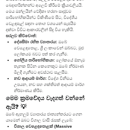
බෙදාහරින්නන්ට අලෙවි කිරීමේ ක්‍රියාවලියයි. 
මෙය ඔන්ලයින් වේදිකා හරහා සෘජුවම 
පාරිභෝගිකයින්ට විකිණීමේ සිට, විදේශීය 
වෙළඳසැල් සඳහා තොග වශයෙන් සැපයීම 
දක්වා විවිධ ආකාරවලින් සිදු විය හැකියි.
සරලව කිව්වොත්:
දේශසීමා රහිත ව්‍යාපාරය:
 ඔබේ 
වෙළෙඳපොළ, ශ්‍රී ලංකාවෙන් ඔබ්බට, මුළු 
ලෝකයම බවට පත් කර ගැනීම.
ගෝලීය පාරිභෝගිකයා:
 ලෝකයේ ඕනෑම 
තැනක සිටින කෙනෙකුට ඔබේ නිර්මාණ 
මිලදී ගැනීමට අවස්ථාව සැලසීම.
නව ආදායම් මාර්ග:
 විදේශ විනිමය 
උපයන, නව සහ ශක්තිමත් ආදායම් මාර්ග 
නිර්මාණය කිරීම.
මෙම ක්‍රමවේදය වැදගත් වන්නේ 
ඇයි? 💡
ඔබේ ඇඟලුම් ව්‍යාපාරය ජාත්‍යන්තරයට ගෙන 
යාමෙන් ඔබට විශාල වාසි රැසක් ලැබේ:
විශාල වෙළෙඳපොළක් (Massive 