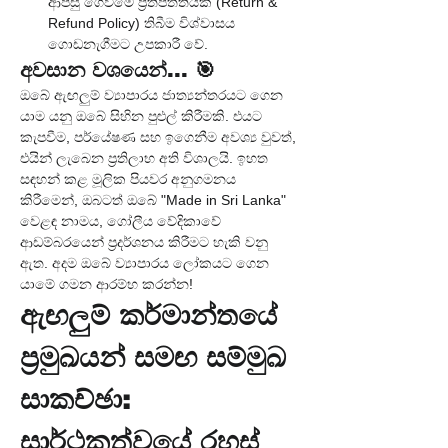
ආපසු ගෙවීමේ ප්‍රතිපත්තියක් (Return & 
Refund Policy) තිබීම විශ්වාසය 
ගොඩනැගීමට උපකාරී වේ.
අවසාන වශයෙන්... 🎯
ඔබේ ඇඟලුම් ව්‍යාපාරය ජාත්‍යන්තරයට ගෙන 
යාම යනු ඔබේ සිහින පුළුල් කිරීමකි. එයට 
කැපවීම, පර්යේෂණ සහ ඉගෙනීම අවශ්‍ය වුවත්, 
එයින් ලැබෙන ප්‍රතිලාභ අති විශාලයි. ඉහත 
සඳහන් කළ මූලික පියවර අනුගමනය 
කිරීමෙන්, ඔබටත් ඔබේ "Made in Sri Lanka" 
වෙළඳ නාමය, ගෝලීය වේදිකාවේ 
ආඩම්බරයෙන් ප්‍රදර්ශනය කිරීමට හැකි වනු 
ඇත. අදම ඔබේ ව්‍යාපාරය ලෝකයට ගෙන 
යාමේ ගමන ආරම්භ කරන්න!
ඇඟලුම් කර්මාන්තයේ 
ප්‍රමුඛයන් සමඟ සම්මුඛ 
සාකච්ඡා: 
සාර්ථකත්වයේ රහස්