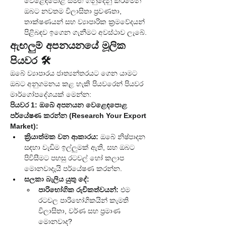
වෙළෙඳපොළ සමඟ ගනුදෙනු කිරීමෙන් 
ඔබට නවතම විලාසිතා ප්‍රවණතා, 
තාක්ෂණයන් සහ ව්‍යාපාරික ක්‍රමවේදයන් 
පිළිබඳව ඉගෙන ගැනීමට අවස්ථාව ලැබේ.
ඇඟලුම් අපනයනයේ මූලික 
පියවර 🛠️
ඔබේ ව්‍යාපාරය ජාත්‍යන්තරයට ගෙන යාමට 
ඔබට අනුගමනය කළ හැකි පියවරෙන් පියවර 
මාර්ගෝපදේශයක් මෙන්න:
පියවර 1: ඔබේ අපනයන වෙළෙඳපොළ 
පර්යේෂණ කරන්න (Research Your Export 
Market):
ක්‍රියාත්මක වන ආකාරය:
 ඔබේ නිෂ්පාදන 
සඳහා වැඩිම ඉල්ලුමක් ඇති, සහ ඔබට 
පිවිසීමට පහසු රටවල් හෝ කලාප 
මොනවාදැයි පර්යේෂණ කරන්න.
සලකා බැලිය යුතු දේ:
පාරිභෝගික රුචිකත්වයන්:
 එම 
රටවල පාරිභෝගිකයින් කැමති 
විලාසිතා, වර්ණ සහ ප්‍රමාණ 
මොනවාද?