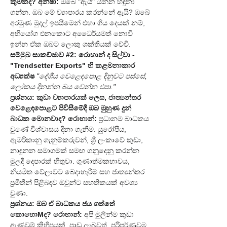
කුමක්ද?
අනීෂා:
 ඔබේ "ඇයි" යන්න හඳුනා 
ගන්න. ඔබ මේ ව්‍යාපාරය කරන්නේ ඇයි? ඔබේ 
අරමුණ මුදල් ඉපයීමෙන් එහා ගිය දෙයක් නම්, 
අභියෝග එනකොට අධෛර්යමත් නොවී 
ඉන්න ඒක ඔබට ලොකු ශක්තියක් වේවි.
සම්මුඛ සාකච්ඡාව #2: රොහාන් ද සිල්වා - 
"Trendsetter Exports" හි කළමනාකාර 
අධ්‍යක්ෂ
"දේශීය වෙළෙඳපොළ දිනුවට පස්සේ, 
ලෝකය දිනන්න බය වෙන්න එපා."
ප්‍රශ්නය: කුඩා ව්‍යාපාරයක් ලෙස, ජාත්‍යන්තර 
වෙළෙඳපොළට පිවිසීමේදී ඔබ මුහුණ දුන් 
බාධක මොනවාද?
රොහාන්:
 ප්‍රධානම බාධකය 
වුණේ විශ්වාසය දිනා ගැනීම. යුරෝපීය, 
ඇමරිකානු ගැනුම්කරුවන්, ශ්‍රී ලංකාවේ කුඩා, 
නාඳුනන සමාගමක් සමඟ ගනුදෙනු කරන්න 
මුලදී දෙපාරක් හිතුවා. ගුණාත්මකභාවය, 
නියමිත වේලාවට බෙදාහැරීම සහ ජාත්‍යන්තර 
ප්‍රමිතීන් පිළිබඳව ඔවුන්ට සහතිකයක් අවශ්‍ය 
වුණා.
ප්‍රශ්නය: ඔබ ඒ බාධකය ජය ගත්තේ 
කොහොMද?
රොහාන්:
 අපි මුලින්ම කුඩා 
ඇණවුම් කිහිපයක්, පාඩු ලැබුවත්, පරිපූර්ණවම 