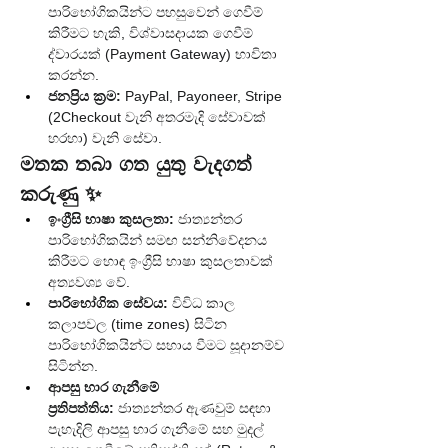
පාරිභෝගිකයින්ට පහසුවෙන් ගෙවීම් 
කිරීමට හැකි, විශ්වාසදායක ගෙවීම් 
ද්වාරයක් (Payment Gateway) භාවිතා 
කරන්න.
ජනප්‍රිය ක්‍රම:
 PayPal, Payoneer, Stripe 
(2Checkout වැනි අතරමැදි සේවාවක් 
හරහා) වැනි සේවා.
මතක තබා ගත යුතු වැදගත් 
කරුණු ✨
ඉංග්‍රීසි භාෂා කුසලතා:
 ජාත්‍යන්තර 
පාරිභෝගිකයින් සමඟ සන්නිවේදනය 
කිරීමට හොඳ ඉංග්‍රීසි භාෂා කුසලතාවක් 
අත්‍යවශ්‍ය වේ.
පාරිභෝගික සේවය:
 විවිධ කාල 
කලාපවල (time zones) සිටින 
පාරිභෝගිකයින්ට සහාය වීමට සූදානම්ව 
සිටින්න.
ආපසු භාර ගැනීමේ 
ප්‍රතිපත්තිය:
 ජාත්‍යන්තර ඇණවුම් සඳහා 
පැහැදිලි ආපසු භාර ගැනීමේ සහ මුදල් 