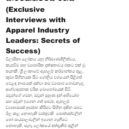
(Exclusive 
Interviews with 
Apparel Industry 
Leaders: Secrets of 
Success)
විලාසිතා ලෝකය යනු නිර්මාණශීලීත්වය, 
කැපවීම සහ ව්‍යාපාරික දක්ෂතාවය එකට එක් වූ 
තැනකි. ශ්‍රී ලංකාවේ ඇඟලුම් කර්මාන්තය තුළ, 
කුඩා සිහිනයක සිට ගෝලීය වශයෙන් පිළිගත් 
වෙළඳ නාමයක් දක්වා තම ව්‍යාපාර ගොඩනැගූ, 
ආශ්වාදජනක චරිත බොහෝමයක් සිටී. 
ඔවුන්ගේ ගමන, ඔවුන් මුහුණ දුන් අභියෝග 
සහ ඔවුන් ඉගෙන ගත් පාඩම්, ඇඟලුම් 
ව්‍යාපාරයක් ආරම්භ කිරීමට සිහින දකින ඔබට 
මිල කළ නොහැකි වස්තුවකි. පොත්පත්වලින් 
හෝ පාඨමාලාවලින් ඉගෙන ගැනීමට 
නොහැකි, සැබෑ ලෝකයේ අත්දැකීම් තුළින් 