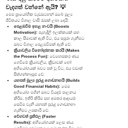
වැදගත් වන්නේ ඇයි? 💡
මෙම ප්‍රායෝගික වැඩසටහන් ඔබේ මූල්‍ය 
ජීවිතයට විශාල වාසි රැසක් ලබා දෙයි:
පෙළඹවීම ඉහළ නංවයි (Boosts 
Motivation):
 පැහැදිලි ඉලක්කයක් සහ 
කාල සීමාවක් ඇති විට, එය සපුරා ගැනීමට 
ඔබට විශාල පෙළඹවීමක් ඇති වේ.
ක්‍රියාවලිය විනෝදජනක කරයි (Makes 
the Process Fun):
 වෙහෙසකර ණය 
ගෙවීමේ ක්‍රියාවලිය, ක්‍රීඩාවක් හෝ 
අභියෝගයක් බවට පත් වූ විට, එය වඩාත් 
සිත්ගන්නාසුළු වේ.
යහපත් මූල්‍ය පුරුදු ගොඩනඟයි (Builds 
Good Financial Habits):
 මෙම 
අභියෝග මගින් ඔබට වියදම් පාලනය 
කිරීම, ඉතිරි කිරීම සහ අමතර ආදායම් 
සෙවීම වැනි යහපත් පුරුදු ගොඩනඟා 
ගැනීමට උපකාරී වේ.
වේගවත් ප්‍රතිඵල (Faster 
Results):
 අභියෝගයක් ලෙස ණය 