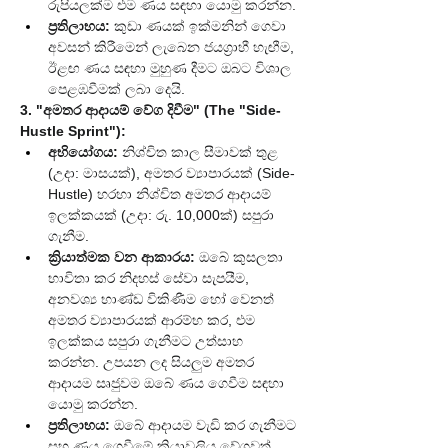
රුපියලක්ම එම ණය සඳහා යොමු කරන්න.
ප්‍රතිලාභය:
 කුඩා ණයක් ඉක්මනින් ගෙවා 
අවසන් කිරීමෙන් ලැබෙන ජයග්‍රාහී හැඟීම, 
ඊළඟ ණය සඳහා මුහුණ දීමට ඔබට විශාල 
පෙළඹවීමක් ලබා දෙයි.
3. "අමතර ආදායම් වේග දිවීම" (The "Side-
Hustle Sprint"):
අභියෝගය:
 නිශ්චිත කාල සීමාවක් තුළ 
(උදා: මාසයක්), අමතර ව්‍යාපාරයක් (Side-
Hustle) හරහා නිශ්චිත අමතර ආදායම් 
ඉලක්කයක් (උදා: රු. 10,000ක්) සපුරා 
ගැනීම.
ක්‍රියාත්මක වන ආකාරය:
 ඔබේ කුසලතා 
භාවිතා කර නිදහස් සේවා සැපයීම, 
අනවශ්‍ය භාණ්ඩ විකිණීම හෝ වෙනත් 
අමතර ව්‍යාපාරයක් ආරම්භ කර, එම 
ඉලක්කය සපුරා ගැනීමට උත්සාහ 
කරන්න. උපයන ලද සියලුම අමතර 
ආදායම සෘජුවම ඔබේ ණය ගෙවීම සඳහා 
යොමු කරන්න.
ප්‍රතිලාභය:
 ඔබේ ආදායම වැඩි කර ගැනීමට 
සහ ණය ගෙවීමේ ක්‍රියාවලිය වේගවත් 