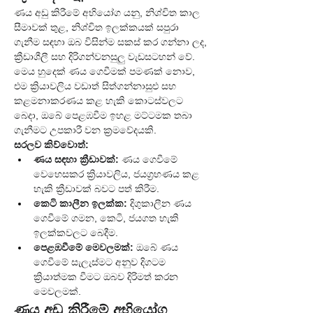
ණය අඩු කිරීමේ අභියෝග යනු, නිශ්චිත කාල 
සීමාවක් තුළ, නිශ්චිත ඉලක්කයක් සපුරා 
ගැනීම සඳහා ඔබ විසින්ම සකස් කර ගන්නා ලද, 
ක්‍රීඩාශීලී සහ දිරිගන්වනසුලු වැඩසටහන් වේ. 
මෙය හුදෙක් ණය ගෙවීමක් පමණක් නොව, 
එම ක්‍රියාවලිය වඩාත් සිත්ගන්නාසුළු සහ 
කළමනාකරණය කළ හැකි කොටස්වලට 
බෙදා, ඔබේ පෙළඹවීම ඉහළ මට්ටමක තබා 
ගැනීමට උපකාරී වන ක්‍රමවේදයකි.
සරලව කිව්වොත්:
ණය සඳහා ක්‍රීඩාවක්:
 ණය ගෙවීමේ 
වෙහෙසකර ක්‍රියාවලිය, ජයග්‍රහණය කළ 
හැකි ක්‍රීඩාවක් බවට පත් කිරීම.
කෙටි කාලීන ඉලක්ක:
 දිගුකාලීන ණය 
ගෙවීමේ ගමන, කෙටි, ජයගත හැකි 
ඉලක්කවලට බෙදීම.
පෙළඹවීමේ මෙවලමක්:
 ඔබේ ණය 
ගෙවීමේ සැලැස්මට අනුව දිගටම 
ක්‍රියාත්මක වීමට ඔබව දිරිමත් කරන 
මෙවලමක්.
ණය අඩු කිරීමේ අභියෝග 