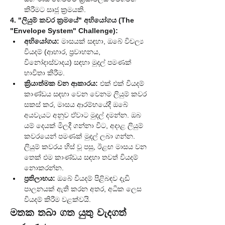
කිරීමට සෘජු ක්‍රමයකි.
4. "ලියුම් කවර ක්‍රමයේ" අභියෝගය (The 
"Envelope System" Challenge):
අභියෝගය:
 මාසයක් සඳහා, ඔබේ විචල්‍ය 
වියදම් (ආහාර, ප්‍රවාහනය, 
විනෝදාස්වාදය) සඳහා මුදල් පමණක් 
භාවිතා කිරීම.
ක්‍රියාත්මක වන ආකාරය:
 එක් එක් වියදම් 
කාණ්ඩය සඳහා වෙන වෙනම ලියුම් කවර 
සකස් කර, මාසය ආරම්භයේදී ඔබේ 
අයවැයට අනුව ඒවාට මුදල් දමන්න. ඔබ 
යම් දෙයක් මිලදී ගන්නා විට, අදාළ ලියුම් 
කවරයෙන් පමණක් මුදල් ලබා ගන්න. 
ලියුම් කවරය හිස් වූ පසු, ඊළඟ මාසය වන 
තෙක් එම කාණ්ඩය සඳහා තවත් වියදම් 
නොකරන්න.
ප්‍රතිලාභය:
 ඔබේ වියදම් පිළිබඳව දැඩි 
පාලනයක් ඇති කරන අතර, අධික ලෙස 
වියදම් කිරීම වළක්වයි.
මතක තබා ගත යුතු වැදගත් 