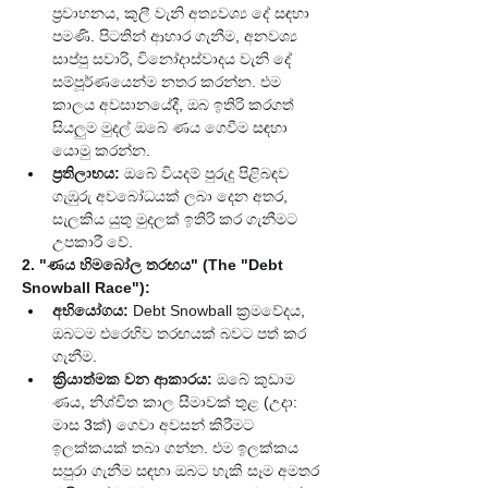
ප්‍රවාහනය, කුලී වැනි අත්‍යවශ්‍ය දේ සඳහා 
පමණි. පිටතින් ආහාර ගැනීම, අනවශ්‍ය 
සාප්පු සවාරි, විනෝදාස්වාදය වැනි දේ 
සම්පූර්ණයෙන්ම නතර කරන්න. එම 
කාලය අවසානයේදී, ඔබ ඉතිරි කරගත් 
සියලුම මුදල් ඔබේ ණය ගෙවීම සඳහා 
යොමු කරන්න.
ප්‍රතිලාභය:
 ඔබේ වියදම් පුරුදු පිළිබඳව 
ගැඹුරු අවබෝධයක් ලබා දෙන අතර, 
සැලකිය යුතු මුදලක් ඉතිරි කර ගැනීමට 
උපකාරී වේ.
2. "ණය හිමබෝල තරඟය" (The "Debt 
Snowball Race"):
අභියෝගය:
 Debt Snowball ක්‍රමවේදය, 
ඔබටම එරෙහිව තරඟයක් බවට පත් කර 
ගැනීම.
ක්‍රියාත්මක වන ආකාරය:
 ඔබේ කුඩාම 
ණය, නිශ්චිත කාල සීමාවක් තුළ (උදා: 
මාස 3ක්) ගෙවා අවසන් කිරීමට 
ඉලක්කයක් තබා ගන්න. එම ඉලක්කය 
සපුරා ගැනීම සඳහා ඔබට හැකි සෑම අමතර 