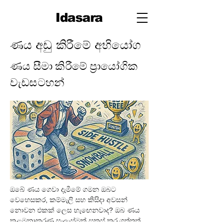
Idasara
ණය අඩු කිරීමේ අභියෝග
ණය සීමා කිරීමේ ප්‍රායෝගික
වැඩසටහන්
ඔබේ ණය ගෙවා දැමීමේ ගමන ඔබට 
වෙහෙසකර, කම්මැලි සහ කිසිදා අවසන් 
නොවන එකක් ලෙස හැඟෙනවාද? ඔබ ණය 
කළමනාකරණ සැලැස්මක් සකස් කර ගත්තත්, 