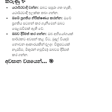
කරුණු ✨
යථාර්ථවාදී වන්න:
 ඔබට සපුරා ගත හැකි, 
යථාර්ථවාදී ඉලක්ක තබා ගන්න.
ඔබේ ප්‍රගතිය නිරීක්ෂණය කරන්න:
 ඔබේ 
ප්‍රගතිය සටහන් කර ගැනීමෙන් ඔබට 
පෙළඹවීමක් ඇති වේ.
ඔබව දිරිමත් කර ගන්න:
 ඔබ අභියෝගයක් 
සාර්ථකව අවසන් කළ විට, මුදල් වියදම් 
නොවන ආකාරයකින් (උදා: චිත්‍රපටයක් 
නැරඹීම, මිතුරන් හමුවීම) ඔබවම දිරිමත් 
කර ගන්න.
අවසාන වශයෙන්... 🎯
ණය අඩු කිරීමේ අභියෝග යනු ඔබේ ණය 
ගෙවීමේ වෙහෙසකර ගමන, දිරිගන්වනසුලු 
සහ ප්‍රතිඵලදායක ක්‍රියාවලියක් බවට පත් 
කිරීමට ඇති බලවත් මෙවලමකි. එය ඔබට මූල්‍ය 
විනය ගොඩනඟා ගැනීමට, වේගයෙන් ප්‍රතිඵල 
ලබා ගැනීමට සහ ණයෙන් තොර ජීවිතයක් 
කරා යන මාවතේ විශ්වාසයෙන් යුතුව ඉදිරියට 
යාමට උපකාරී වේ. ඉහත සඳහන් කළ 
ප්‍රායෝගික වැඩසටහන්වලින් එකක් 