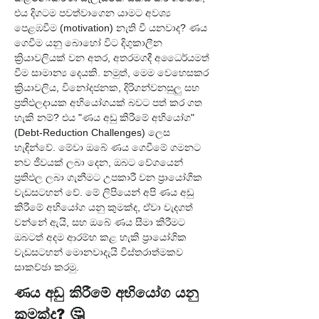
එය දිගටම පවත්වාගෙන යාමට අවශ්‍ය 
පෙළඹවීම (motivation) නැති වී යනවාද? ණය 
ගෙවීම යනු බොහෝ විට දිගුකාලීන 
ක්‍රියාවලියක් වන අතර, අතරමගදී අධෛර්යමත් 
වීම සාමාන්‍ය දෙයකි. නමුත්, මෙම වෙහෙසකර 
ක්‍රියාවලිය, විනෝදජනක, දිරිගන්වනසුලු සහ 
ප්‍රතිඵලදායක අභියෝගයක් බවට පත් කර ගත 
හැකි නම්? එය "ණය අඩු කිරීමේ අභියෝග" 
(Debt-Reduction Challenges) ලෙස 
හැඳින්වේ. මේවා ඔබේ ණය ගෙවීමේ ගමනට 
නව ජීවයක් ලබා දෙන, ඔබට වේගයෙන් 
ප්‍රතිඵල ලබා ගැනීමට උපකාරී වන ප්‍රායෝගික 
වැඩසටහන් වේ. මේ ලිපියෙන් අපි ණය අඩු 
කිරීමේ අභියෝග යනු කුමක්ද, ඒවා වැදගත් 
වන්නේ ඇයි, සහ ඔබේ ණය සීමා කිරීමට 
ඔබටත් අදම ආරම්භ කළ හැකි ප්‍රායෝගික 
වැඩසටහන් මොනවාදැයි විස්තරාත්මකව 
සාකච්ඡා කරමු.
ණය අඩු කිරීමේ අභියෝග යනු 
කුමක්ද? 🤔