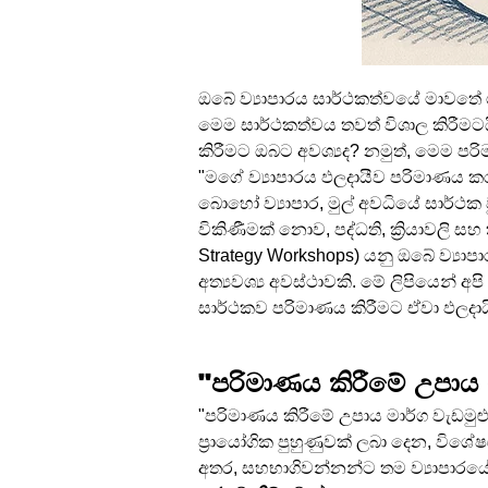
ඔබේ ව්‍යාපාරය සාර්ථකත්වයේ මාවතේ 
මෙම සාර්ථකත්වය තවත් විශාල කිරීමටයි
කිරීමට ඔබට අවශ්‍යද? නමුත්, මෙම පරිම
"මගේ ව්‍යාපාරය ඵලදායීව පරිමාණය
බොහෝ ව්‍යාපාර, මුල් අවධියේ සාර්ථක
විකිණීමක් නොව, පද්ධති, ක්‍රියාවලි 
Strategy Workshops) යනු ඔබේ ව්‍යාප
අත්‍යවශ්‍ය අවස්ථාවකි. මේ ලිපියෙන් අ
සාර්ථකව පරිමාණය කිරීමට ඒවා ඵලදා
"පරිමාණය කිරීමේ උපාය ම
"පරිමාණය කිරීමේ උපාය මාර්ග වැඩමුළු" 
ප්‍රායෝගික පුහුණුවක් ලබා දෙන, විශේෂ
අතර, සහභාගිවන්නන්ට තම ව්‍යාපාරයේ