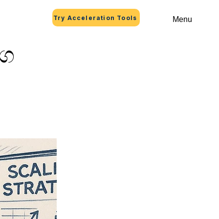
Try Acceleration Tools
Menu
්ග