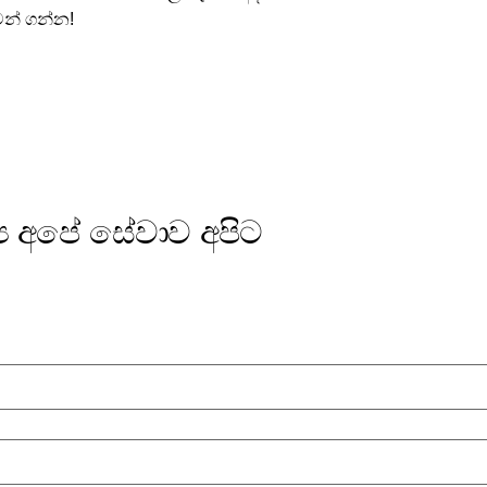
න් ගන්න!
‍ය අපේ සේවාව අපිට