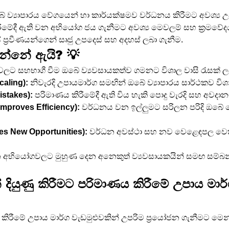
ේ ව්‍යාපාරය වේගයෙන් හා කාර්යක්ෂමව වර්ධනය කිරීමට අවශ්‍ය 
ීමේදී ඇති වන අභියෝග ජය ගැනීමට අවශ්‍ය මෙවලම් සහ ක්‍රමවේද
යේ ප්‍රවීණයන්ගෙන් සෘජු උපදෙස් සහ අදහස් ලබා ගැනීම.
වන්නේ ඇයි? 💡
වලට සහභාගී වීම ඔබේ ව්‍යවසායකත්ව ගමනට විශාල වාසි රැසක් ලබ
aling):
 නිවැරදි උපායමාර්ග සමඟින් ඔබේ ව්‍යාපාරය සාර්ථකව විශ
istakes):
 පරිමාණය කිරීමේදී ඇති විය හැකි පොදු වැරදි සහ අවදා
(Improves Efficiency):
 වර්ධනය වන ඉල්ලුමට සරිලන පරිදි ඔබේ 
ies New Opportunities):
 වර්ධන අවස්ථා සහ නව වෙළෙඳපල වෙත ප
 අභියෝගවලට මුහුණ දෙන අනෙකුත් ව්‍යවසායකයින් සමඟ සම්බ
දියුණු කිරීමට පරිමාණය කිරීමේ උපාය මාර
 කිරීමේ උපාය මාර්ග වැඩමුළුවකින් උපරිම ප්‍රයෝජන ගැනීමට මෙ