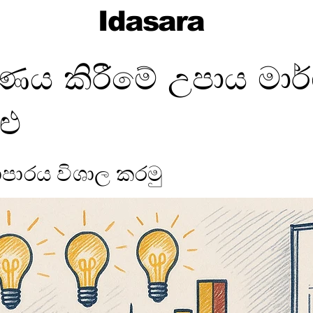
Idasara
ාණය කිරීමේ උපාය මාර
ළු
යාපාරය විශාල කරමු