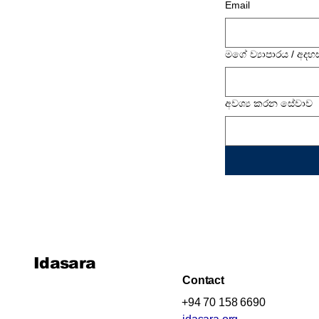
Email
මගේ ව්‍යාපාරය / අදහ
අවශ්‍ය කරන සේවාව
Idasara
Contact
+94 70 158 6690