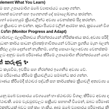
mplement What You Learn)
නුම සහ උපායමාර්ග ඔබේ ව්‍යාපාරයට යොදා ගන්න.
බ ලබාගත් සටහන් සහ ඉගෙනගත් දේ සමාලෝචනය කරන්න.
හෝ මෙහෙයුම් ක්‍රියාවලීන්ට අවශ්‍ය වෙනස්කම් සිදු කරන්න.
 ක්‍රියාවට නංවන්න. කුඩා පියවර වලින් ආරම්භ කර, ක්‍රමයෙන් වි
ය වන්න (Monitor Progress and Adapt)
ායමාර්ගවල ඵලදායීතාවය නිරන්තරයෙන් නිරීක්ෂණය කර, අවශ්‍ය පරි
ප්‍රධාන කාර්ය සාධන දර්ශක) භාවිතයෙන් වර්ධන ප්‍රගතිය මැන බලන්
‍රතිඵල ලබා දෙන්නේ නැතිනම්, හේතු සොයා බලා අවශ්‍ය වෙනස්කම් 
ලට අනුව ඔබේ පරිමාණය කිරීමේ උපායමාර්ග නිරන්තරයෙන් යාව
ත් කරුණු ✨
ට කැපවීම, ඉවසීම සහ නිරන්තර ඉගෙනීම අවශ්‍ය වේ.
 පරිමාණය කිරීමේ ක්‍රියාවලියට සම්බන්ධ කර ගන්න.
ිමාණය කිරීමේදී ස්ථාවර පද්ධති සහ කාර්යක්ෂම ක්‍රියාවලි අත්‍යවශ්‍ය 
යනු ඔබේ ව්‍යාපාරය වේගයෙන් හා ස්ථාවරව විශාල කිරීමට අවශ්‍ය ද
්ථාවකි. මෙම වැඩමුළුවලට සක්‍රීයව සහභාගී වීමෙන්, ඔබට පරිමා
ාර්ථකත්වයක් බවට පත් කළ හැකිය. අදම ඔබේ ව්‍යාපාරය පරිමාණය ක