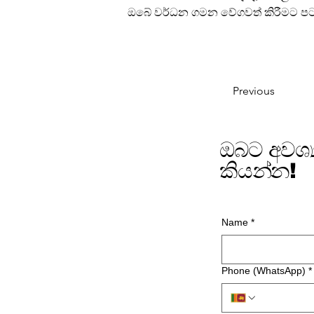
ඔබේ වර්ධන ගමන වේගවත් කිරීමට පට
Previous
ඔබට අවශ්
කියන්න!
Name
*
Phone (WhatsApp)
*