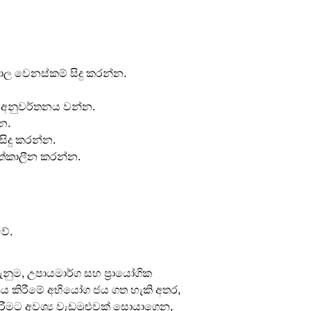
ශාල වෙනස්කම් සිදු කරන්න.
දි අනුවර්තනය වන්න.
න.
සිදු කරන්න.
ත්කාලීන කරන්න.
වේ.
ැනුම, උපායමාර්ග සහ ප්‍රායෝගික 
ණය කිරීමේ අභියෝග ජය ගත හැකි අතර, 
ිරීමට අවශ්‍ය වැඩමුළුවක් සොයාගෙන, 