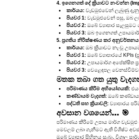
4. ඉගෙනගත් දේ ක්‍රියාවට නංවන්න (I
කාර්යය:
 වැඩමුළුවෙන් ලැබුණු දැ
පියවර 1:
 වැඩමුළුවෙන් පසු, ඔ
පියවර 2:
 ඔබේ ව්‍යාපාර සැලසුමට 
පියවර 3:
 ඔබ ඉගෙනගත් උපායමාර්ග
5. ප්‍රගතිය නිරීක්ෂණය කර අනුවර්තන
කාර්යය:
 ඔබ ක්‍රියාවට නැංවූ උප
පියවර 1:
 ඔබේ ව්‍යාපාරයේ KPIs (
පියවර 2:
 උපායමාර්ග අපේක්ෂිත ප්
පියවර 3:
 වෙළෙඳපල වෙනස්වීම්ව
මතක තබා ගත යුතු වැදග
පරිමාණය කිරීම අභියෝගයකි:
 එය
කණ්ඩායම වැදගත්:
 ඔබේ කණ්ඩායම
පද්ධති සහ ක්‍රියාවලි:
 ව්‍යාපාරය පර
අවසාන වශයෙන්... 🎯
පරිමාණය කිරීමේ උපාය මාර්ග වැඩමුළු 
මෙවලම් ලබා ගැනීමට ඇති විශිෂ්ට අවස
ඔබේ ව්‍යාපාර සිහිනය සැබෑ, විශාල ස