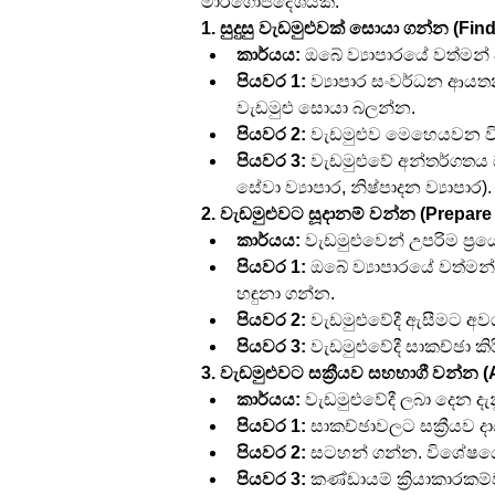
මාර්ගෝපදේශයක්:
1. සුදුසු වැඩමුළුවක් සොයා ගන්න (Fi
කාර්යය:
 ඔබේ ව්‍යාපාරයේ වත්ම
පියවර 1:
 ව්‍යාපාර සංවර්ධන ආයතන,
වැඩමුළු සොයා බලන්න.
පියවර 2:
 වැඩමුළුව මෙහෙයවන වි
පියවර 3:
 වැඩමුළුවේ අන්තර්ගතය ඔ
සේවා ව්‍යාපාර, නිෂ්පාදන ව්‍යාපාර).
2. වැඩමුළුවට සූදානම් වන්න (Prepare
කාර්යය:
 වැඩමුළුවෙන් උපරිම ප්‍ර
පියවර 1:
 ඔබේ ව්‍යාපාරයේ වත්මන
හඳුනා ගන්න.
පියවර 2:
 වැඩමුළුවේදී ඇසීමට අවශ්
පියවර 3:
 වැඩමුළුවේදී සාකච්ඡා 
3. වැඩමුළුවට සක්‍රීයව සහභාගී වන්න (
කාර්යය:
 වැඩමුළුවේදී ලබා දෙන ද
පියවර 1:
 සාකච්ඡාවලට සක්‍රීයව 
පියවර 2:
 සටහන් ගන්න. විශේෂයෙ
පියවර 3:
 කණ්ඩායම් ක්‍රියාකාරක