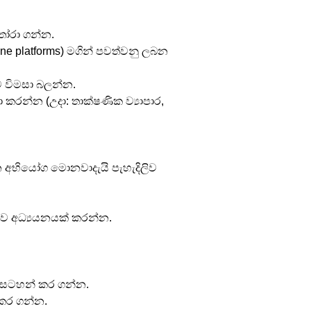
ෝරා ගන්න.
line platforms) මගින් පවත්වනු ලබන 
ව විමසා බලන්න.
 කරන්න (උදා: තාක්ෂණික ව්‍යාපාර, 
න අභියෝග මොනවාදැයි පැහැදිලිව 
ර්ව අධ්‍යයනයක් කරන්න.
් සටහන් කර ගන්න.
 කර ගන්න.