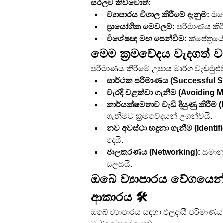
සරලව කිව්වොත්:
ව්‍යාපාරය විශාල කිරීමේ දැනුම:
 ඔබ
ප්‍රායෝගික මෙවලම්:
 පරිමාණය කිර
විශේෂඥ මඟ පෙන්වීම:
 ක්ෂේත්‍ර
මෙම ක්‍රමවේදය වැදගත් 
පරිමාණය කිරීමේ උපාය මාර්ග වැඩමුළු
සාර්ථක පරිමාණය (Successful Sc
වැරදි වළක්වා ගැනීම (Avoiding M
කාර්යක්ෂමතාව වැඩි දියුණු කිරීම 
ගැනීමට ක්‍රමවේදයන් උගන්වයි.
නව අවස්ථා හඳුනා ගැනීම (Identif
දෙයි.
ජාලකරණය (Networking):
 සමාන
සලසයි.
ඔබේ ව්‍යාපාරය වේගයෙන් 
ආකාරය 🛠️
ඔබේ ව්‍යාපාරය සඳහා ඵලදායී පරිමාණය