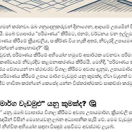
ගමන් කරනවා. ඔබ ගනුදෙනුකරුවන් දිනාගෙන, ආදායම් උපයමින් සි
. ඔබේ ව්‍යාපාරය "පරිමාණය" කිරීමට, එනම්, වර්ධනය වන ඉල්ලුමට
ාණය කිරීමේ ක්‍රියාවලිය, සංකීර්ණ විය හැකි අතර, නිවැරදි උපායම
 කරන්නේ කොහොමද?" 🤔
 වුවත්, පරිමාණය කිරීමේ අභියෝග හමුවේ අසාර්ථක වෙනවා. පරිමාණ
සහ කණ්ඩායම් නිවැරදිව කළමනාකරණය කිරීමයි. මෙහිදී, "පරිමාණය කි
ාරය වේගයෙන් හා ස්ථාවරව විශාල කිරීමට අවශ්‍ය දැනුම, උපායමාර
පි පරිමාණය කිරීමේ උපාය මාර්ග වැඩමුළු යනු කුමක්ද, ඒවා වැදගත්
යීව භාවිතා කරන්නේ කෙසේද යන්න විස්තරාත්මකව සාකච්ඡා කරමු
ාර්ග වැඩමුළු" යනු කුමක්ද? 🤔
යනු, ඔබේ ව්‍යාපාරය විශාල කිරීමට අවශ්‍ය උපායමාර්ග, ක්‍රියාවලි ස
ඥයින් විසින් මෙහෙයවනු ලබන අධ්‍යාපනික සැසි වේ. මෙම වැඩමුළු 
 නිශ්චිත අභියෝග සඳහා විසඳුම් සෙවීමට අවස්ථාව ලැබේ.