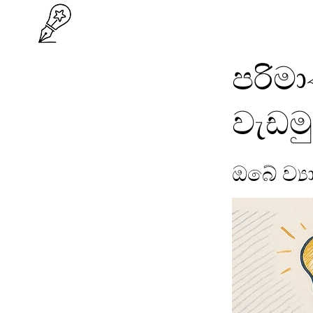
පරිම
වැඩමු
ඔබේ ව්‍