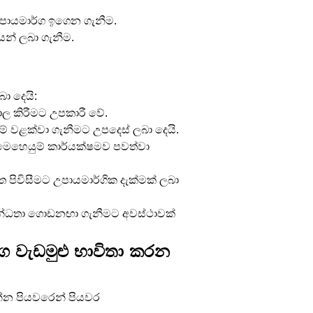
උපායමාර්ග ඉගෙන ගැනීම.
යන් ලබා ගැනීම.
ා දෙයි:
ාල කිරීමට උපකාරී වේ.
නම් වළක්වා ගැනීමට උපදෙස් ලබා දෙයි.
මෙහෙයුම් කාර්යක්ෂමව පවත්වා 
ිවිසීමට උපායමාර්ගික දැක්මක් ලබා 
න්ධතා ගොඩනඟා ගැනීමට අවස්ථාවක් 
්ග වැඩමුළු භාවිතා කරන 
න්න පියවරෙන් පියවර 