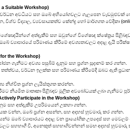
nd a Suitable Workshop)
න් වර්ධන අවධියට සහ ඔබේ අභියෝගවලට ගැලපෙන වැඩමුළුවක් ත
 විශ්ව විද්‍යාල, ව්‍යවසායකත්ව කේන්ද්‍ර හෝ මාර්ගගත වේදිකා (on
ශේෂඥයින්ගේ අත්දැකීම් සහ ඔවුන්ගේ විශේෂඥ ක්ෂේත්‍රය පිළිබඳ
බේ ව්‍යාපාරයේ පරිමාණය කිරීමේ අවශ්‍යතාවලට අදාළ දැයි පරීක්ෂා
 for the Workshop)
යෝජන ගැනීමට අවශ්‍ය පසුබිම් දැනුම සහ ප්‍රශ්න සූදානම් කර ගන්න.
් තත්ත්වය, වර්ධන ඉලක්ක සහ පරිමාණය කිරීමේදී ඔබට ඇති ප්‍රධා
‍ය නිශ්චිත ප්‍රශ්න ලැයිස්තුගත කරන්න.
කිරීමට නියමිත මාතෘකා පිළිබඳව මූලික අවබෝධයක් ලබා ගැනීමට පූ
Actively Participate in the Workshop)
ැනුම සහ අත්දැකීම් උපරිමයෙන් උකහා ගන්න.
දායක වන්න, ඔබේ ප්‍රශ්න අසන්න, සහ අදහස් හුවමාරු කර ගන්න.
න්ම ඔබේ ව්‍යාපාරයට අදාළ වන ප්‍රායෝගික උපදෙස් සහ මෙවලම
ම්වලට සහභාගී වී, අනෙකුත් සහභාගිවන්නන් සමඟ අදහස් හුවමාරු