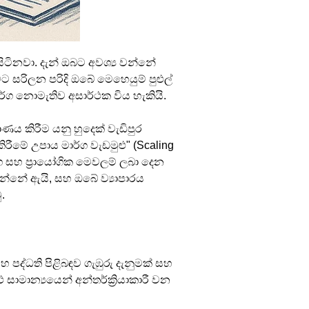
ටිනවා. දැන් ඔබට අවශ්‍ය වන්නේ 
 සරිලන පරිදි ඔබේ මෙහෙයුම් පුළුල් 
ාර්ග නොමැතිව අසාර්ථක විය හැකියි. 
ය කිරීම යනු හුදෙක් වැඩිපුර 
රීමේ උපාය මාර්ග වැඩමුළු" (Scaling 
්ග සහ ප්‍රායෝගික මෙවලම් ලබා දෙන 
 වන්නේ ඇයි, සහ ඔබේ ව්‍යාපාරය 
.
හ පද්ධති පිළිබඳව ගැඹුරු දැනුමක් සහ 
සාමාන්‍යයෙන් අන්තර්ක්‍රියාකාරී වන 