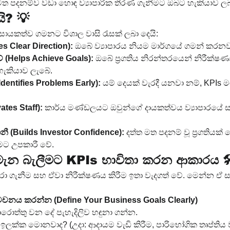
 මත පදනම්ව වඩා හොඳ ව්‍යාපාරික තීරණ ගැනීමට ඔබට හැකියාව ලබ
ි? 💡
යවසායකත්ව ගමනට විශාල වාසි රැසක් ලබා දෙයි:
des Clear Direction):
 ඔබේ ව්‍යාපාරය නියම මාර්ගයේ ගමන් කරනව
 (Helps Achieve Goals):
 ඔබේ ප්‍රගතිය නිරන්තරයෙන් නිරීක්ෂණය
ැකියාව ලැබේ.
Identifies Problems Early):
 යම් දෙයක් වැරදී යනවා නම්, KPIs ම
tes Staff):
 කාර්ය මණ්ඩලයට ඔවුන්ගේ දායකත්වය ව්‍යාපාරයේ
 (Builds Investor Confidence):
 දත්ත මත පදනම් වූ ප්‍රගතිය
ීමට උපකාරී වේ.
ය මැන බැලීමට KPIs භාවිතා කරන ආකාරය 🛠
ෝරා ගැනීම සහ ඒවා නිරීක්ෂණය කිරීම ඉතා වැදගත් වේ. මෙන්න ඒ 
ිර්වචනය කරන්න (Define Your Business Goals Clearly)
ොත්තු වන දේ පැහැදිලිව හඳුනා ගන්න.
ඉලක්ක මොනවාද? (උදා: ආදායම වැඩි කිරීම, පාරිභෝගික තෘප්තිය වැඩ