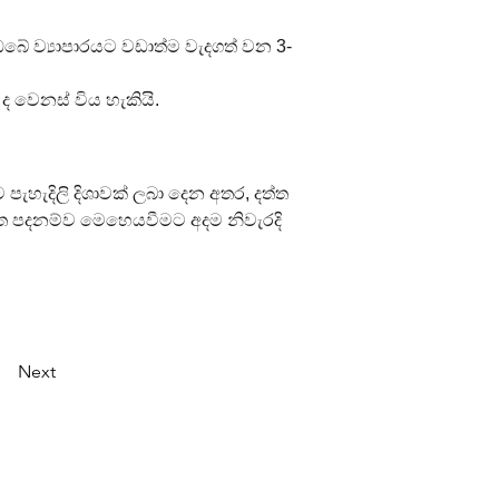
ඔබේ ව්‍යාපාරයට වඩාත්ම වැදගත් වන 3-
 වෙනස් විය හැකියි.
 පැහැදිලි දිශාවක් ලබා දෙන අතර, දත්ත 
මත පදනම්ව මෙහෙයවීමට අදම නිවැරදි 
Next