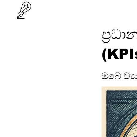
ප්‍රධ
(KPI
ඔබේ ව්‍ය