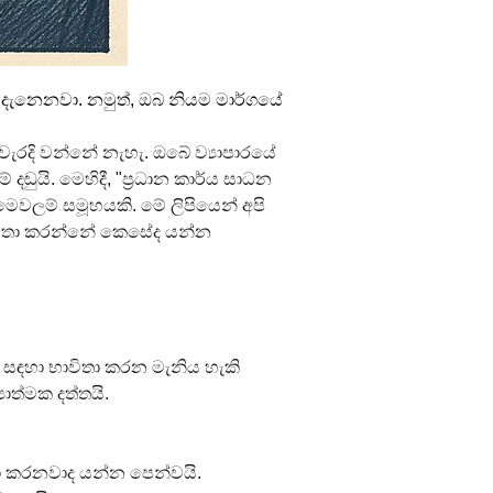
 දැනෙනවා. නමුත්, ඔබ නියම මාර්ගයේ 
වැරදි වන්නේ නැහැ. ඔබේ ව්‍යාපාරයේ 
දඬුයි. මෙහිදී, "ප්‍රධාන කාර්ය සාධන 
 මෙවලම් සමූහයකි. මේ ලිපියෙන් අපි 
භාවිතා කරන්නේ කෙසේද යන්න 
 සඳහා භාවිතා කරන මැනිය හැකි 
ාත්මක දත්තයි.
යා කරනවාද යන්න පෙන්වයි.