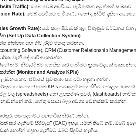
ite Traffic):
 ඔබේ වෙබ් අඩවියට පැමිණෙන අමුත්තන් සංඛ්‍යාව.
sion Rate):
 වෙබ් අඩවියට පැමිණෙන හෝ දැන්වීම් දකින අයගෙන
ales Growth Rate):
 යම් කාල සීමාවක් තුළ විකුණුම් වර්ධනය වන ප්
්න (Set Up Data Collection System)
දත්ත නිතිපතා සහ නිවැරදිව එකතු කරන්න.
Accounting Software), CRM (Customer Relationship Managemen
වාර්තා වැනි දේ භාවිතා කරන්න.
න්නේ නම්, නිවැරදි බව සහතික කර ගැනීමට ක්‍රමවේදයක් සකසන්න.
කරන්න (Monitor and Analyze KPIs)
ාලෝචනය කර, ඒවායේ ප්‍රවණතා සහ රටා හඳුනා ගන්න.
කාර්තුමය වශයෙන් ඔබේ KPIs සමාලෝචනය කිරීමට කාලසටහනක
ට සරල වගු (spreadsheets) හෝ උපකරණ පුවරු (dashboards) භාවි
 නොවන්නේ නම්, හේතු සොයා බලා අවශ්‍ය වෙනස්කම් කරන්න.
රතුරු මත පදනම්ව ව්‍යාපාරික තීරණ ගන්න.
්පත් කර ගැනීමේ පිරිවැය" (CAC) ඉහළ යමින් තිබේ නම්, ඔබේ අ
ත් හොඳින් හඳුනා ගැනීමට ඔබට සිදුවිය හැකිය.