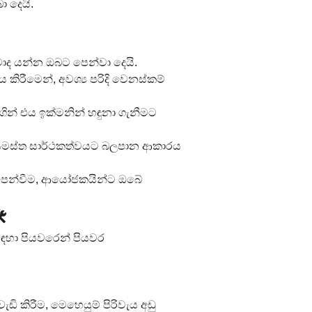
ා දෙයි.
ාද යන්න ඔබට පෙන්වා දෙයි.
 කිරීමෙන්, අවශ්‍ය පරිදි වෙනස්කම් 
ගින් එය ඉක්මනින් හඳුනා ගැනීමට 
 සමස්ත සාර්ථකත්වයට බලපාන ආකාරය 
ක් පෙන්වීම, ආයෝජකයින්ට ඔබේ 
️
සඳහා පියවරෙන් පියවර 
ි කිරීම, මෙහෙයුම් පිරිවැය අඩු 