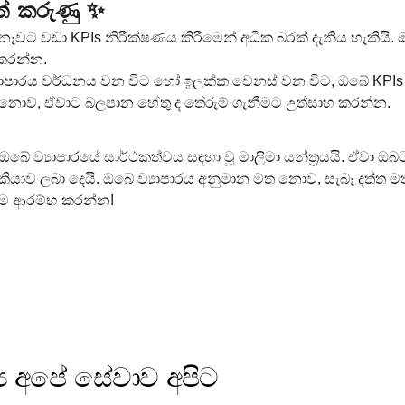
ත් කරුණු ✨
නෑවට වඩා KPIs නිරීක්ෂණය කිරීමෙන් අධික බරක් දැනිය හැකියි. 
කරන්න.
‍යාපාරය වර්ධනය වන විට හෝ ඉලක්ක වෙනස් වන විට, ඔබේ KPIs ද
් නොව, ඒවාට බලපාන හේතු ද තේරුම් ගැනීමට උත්සාහ කරන්න.
 ඔබේ ව්‍යාපාරයේ සාර්ථකත්වය සඳහා වූ මාලිමා යන්ත්‍රයයි. ඒවා ඔබට
කියාව ලබා දෙයි. ඔබේ ව්‍යාපාරය අනුමාන මත නොව, සැබෑ දත්ත 
රීම ආරම්භ කරන්න!
‍ය අපේ සේවාව අපිට