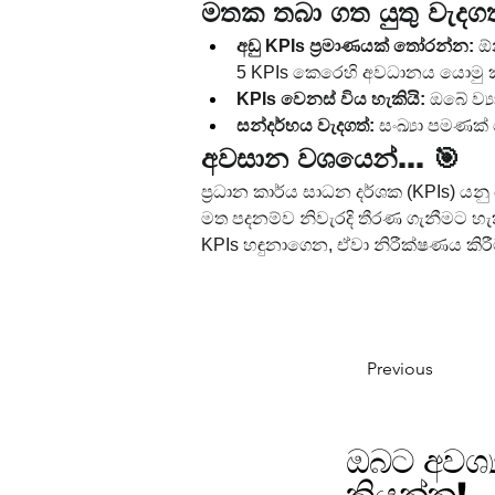
මතක තබා ගත යුතු වැදග
අඩු KPIs ප්‍රමාණයක් තෝරන්න:
 ඕ
5 KPIs කෙරෙහි අවධානය යොමු 
KPIs වෙනස් විය හැකියි:
 ඔබේ ව්
සන්දර්භය වැදගත්:
 සංඛ්‍යා පමණක
අවසාන වශයෙන්... 🎯
ප්‍රධාන කාර්ය සාධන දර්ශක (KPIs) යනු
මත පදනම්ව නිවැරදි තීරණ ගැනීමට හැ
KPIs හඳුනාගෙන, ඒවා නිරීක්ෂණය කි
Previous
ඔබට අවශ්
කියන්න!