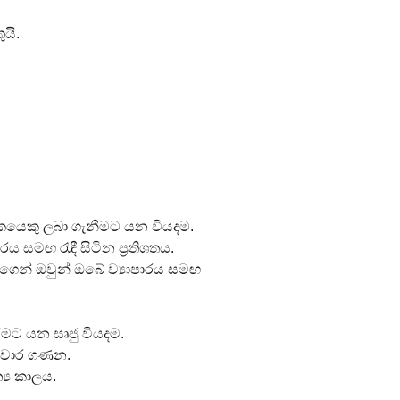
යි.
කයෙකු ලබා ගැනීමට යන වියදම.
රය සමඟ රැඳී සිටින ප්‍රතිශතය.
ගෙන් ඔවුන් ඔබේ ව්‍යාපාරය සමඟ 
ීමට යන සෘජු වියදම.
ූ වාර ගණන.
‍ය කාලය.