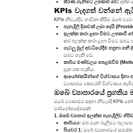
තීරණ ගැනීමට උපකාරී වේ:
 දත්ත
KPIs වැදගත් වන්නේ ඇය
KPIs නිවැරදිව භාවිතා කිරීම ඔබේ ව්‍
පැහැදිලි දිශාවක් ලබා දෙයි (Provi
ඉලක්ක කරා ළඟා වීමට උපකාරී වේ
කර ඉලක්ක කරා ළඟා වීමට ඔබට හ
ගැටලු මුල් අවධියේදීම හඳුනා ගනී (
ඔබට හැකි වේ.
කාර්ය මණ්ඩලය පෙළඹවීම (Motiva
දැක ගත හැකිය.
ආයෝජකයින්ගේ විශ්වාසය දිනා ගනී
ව්‍යාපාරය කෙරෙහි විශ්වාසය තැබ
ඔබේ ව්‍යාපාරයේ ප්‍රගති
ඔබේ ව්‍යාපාරය සඳහා නිවැරදි KPIs ත
මාර්ගෝපදේශයක්:
1. ඔබේ ව්‍යාපාර ඉලක්ක පැහැදිලිව න
කාර්යය:
 ඔබ මැන බැලීමට බලාපොර
පියවර 1:
 ඔබේ ව්‍යාපාරයේ සමස්ත 