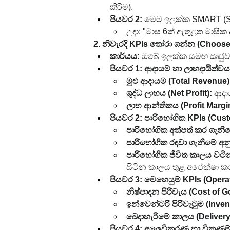
කිරීම).
පියවර 2:
 මෙම ඉලක්ක SMART (Spec
උදා: "මාස 6ක් ඇතුළත මාසික 
2. නිවැරදි KPIs තෝරා ගන්න (Choose
කාර්යය:
 ඔබේ ඉලක්ක සමඟ සෘජුව
පියවර 1: ආදායම් හා ලාභදායිත්වය 
මුළු ආදායම (Total Revenue)
ශුද්ධ ලාභය (Net Profit):
 ආදා
ලාභ ආන්තිකය (Profit Margi
පියවර 2: පාරිභෝගික KPIs (Cust
පාරිභෝගික අත්පත් කර ගැනීම
පාරිභෝගික රඳවා ගැනීමේ අන
පාරිභෝගික ජීවිත කාලය වටින
සිටින කාලය තුළ අපේක්ෂා ක
පියවර 3: මෙහෙයුම් KPIs (Operat
නිෂ්පාදන පිරිවැය (Cost of 
ඉන්වෙන්ටරි පිරිවැටුම (Inve
බෙදාහැරීමේ කාලය (Delivery
පියවර 4: අලෙවිකරණ හා විකුණුම්