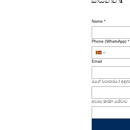
Name
*
Phone (WhatsApp)
*
Email
මගේ ව්‍යාපාරය / අදහ
අවශ්‍ය කරන සේවාව