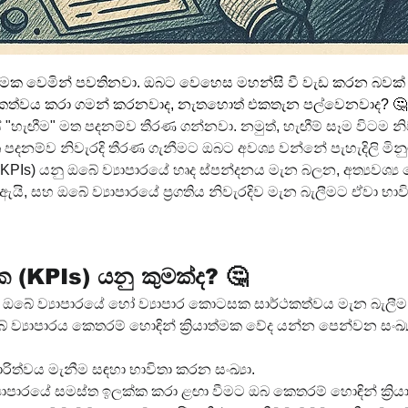
යාත්මක වෙමින් පවතිනවා. ඔබට වෙහෙස මහන්සි වී වැඩ කරන බවක්
්ථකත්වය කරා ගමන් කරනවාද, නැතහොත් එකතැන පල්වෙනවාද? 🤔
"හැඟීම" මත පදනම්ව තීරණ ගන්නවා. නමුත්, හැඟීම් සෑම විටම නි
පදනම්ව නිවැරදි තීරණ ගැනීමට ඔබට අවශ්‍ය වන්නේ පැහැදිලි මිනුම් 
- KPIs) යනු ඔබේ ව්‍යාපාරයේ හෘද ස්පන්දනය මැන බලන, අත්‍යවශ්‍ය
 ඇයි, සහ ඔබේ ව්‍යාපාරයේ ප්‍රගතිය නිවැරදිව මැන බැලීමට ඒවා 
ශක (KPIs) යනු කුමක්ද? 🤔
නු, ඔබේ ව්‍යාපාරයේ හෝ ව්‍යාපාර කොටසක සාර්ථකත්වය මැන බැලීම
්‍යාපාරය කෙතරම් හොඳින් ක්‍රියාත්මක වේද යන්න පෙන්වන සංඛ්‍ය
කාරිත්වය මැනීම සඳහා භාවිතා කරන සංඛ්‍යා.
‍යාපාරයේ සමස්ත ඉලක්ක කරා ළඟා වීමට ඔබ කෙතරම් හොඳින් ක්‍රි