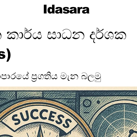
Idasara
ාන කාර්ය සාධන දර්ශක
s)
ාපාරයේ ප්‍රගතිය මැන බලමු