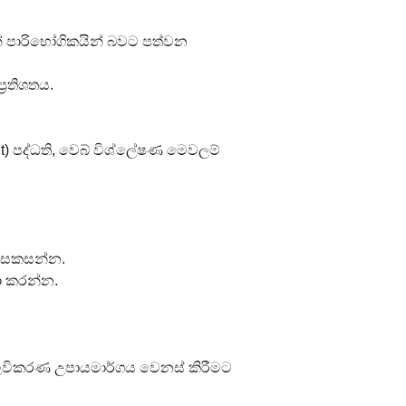
් පාරිභෝගිකයින් බවට පත්වන 
‍රතිශතය.
t) පද්ධති, වෙබ් විශ්ලේෂණ මෙවලම් 
් සකසන්න.
තා කරන්න.
ලෙවිකරණ උපායමාර්ගය වෙනස් කිරීමට 