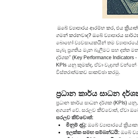
 ඔබේ ව්‍යාපාරය ආරම්භ කර, එය ක්‍රි
ගමන් කරනවාද? ඔබේ ව්‍යාපාරය සාර
බොහෝ ව්‍යවසායකයින් තම ව්‍යාපාරයේ 
සැබෑ ප්‍රගතිය මැන බැලීමට සහ දත්ත මත 
දර්ශක" (Key Performance Indicators 
KPIs යනු කුමක්ද, ඒවා වැදගත් වන්නේ
විස්තරාත්මකව සාකච්ඡා කරමු.
ප්‍රධාන කාර්ය සාධන දර්
ප්‍රධාන කාර්ය සාධන දර්ශක (KPIs) ය
අගයන් වේ. සරලව කිව්වොත්, ඒවා ඔබේ ව
සරලව කිව්වොත්:
මිනුම් දඬු:
 ඔබේ ව්‍යාපාරයේ ක්‍රියා
ඉලක්ක සමඟ සම්බන්ධයි:
 ඔබේ ව්