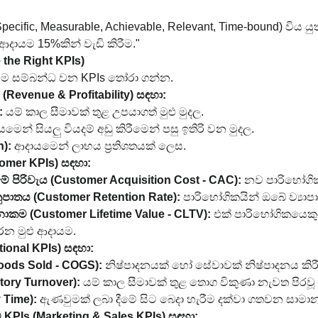
ific, Measurable, Achievable, Relevant, Time-bound) විය යුතු
ආදායම 15%කින් වැඩි කිරීම."
 the Right KPIs)
ම සම්බන්ධ වන KPIs තෝරා ගන්න.
(Revenue & Profitability) සඳහා:
:
 යම් කාල සීමාවක් තුළ උපයාගත් මුළු මුදල.
යමෙන් සියලු වියදම් අඩු කිරීමෙන් පසු ඉතිරි වන මුදල.
n):
 ආදායමෙන් ලාභය ප්‍රතිශතයක් ලෙස.
omer KPIs) සඳහා:
ේ පිරිවැය (Customer Acquisition Cost - CAC):
 නව පාරිභෝගි
ුපාතය (Customer Retention Rate):
 පාරිභෝගිකයින් ඔබේ ව්‍යාපා
ාකම (Customer Lifetime Value - CLTV):
 එක් පාරිභෝගිකයෙකු
රන මුළු ආදායම.
ional KPIs) සඳහා:
Goods Sold - COGS):
 නිෂ්පාදනයක් හෝ සේවාවක් නිෂ්පාදනය කිර
ntory Turnover):
 යම් කාල සීමාවක් තුළ තොග විකුණා නැවත පිරව
 Time):
 ඇණවුමක් ලබා දීමේ සිට බෙදා හැරීම දක්වා ගතවන සාමාන්
 KPIs (Marketing & Sales KPIs) සඳහා: