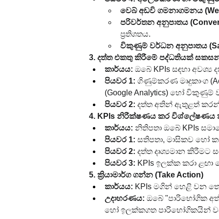
වෙබ් අඩවි ගමනාගමනය (Webs
පරිවර්තන අනුපාතය (Conver
ප්‍රතිශතය.
විකුණුම් වර්ධන අනුපාතය (S
3. දත්ත එකතු කිරීමේ පද්ධතියක් සකසන
කාර්යය:
 ඔබේ KPIs සඳහා අවශ්‍ය 
පියවර 1:
 ගිණුම්කරණ මෘදුකාංග (
(Google Analytics) හෝ විකුණුම් 
පියවර 2:
 දත්ත අතින් ඇතුළත් කර
4. KPIs නිරීක්ෂණය කර විශ්ලේෂණය 
කාර්යය:
 නිතිපතා ඔබේ KPIs සම
පියවර 1:
 සතිපතා, මාසිකව හෝ 
පියවර 2:
 දත්ත දෘශ්‍යමාන කිරීම
පියවර 3:
 KPIs ඉලක්ක කරා ළඟා
5. ක්‍රියාමාර්ග ගන්න (Take Action)
කාර්යය:
 KPIs මගින් හෙළි වන තො
උදාහරණය:
 ඔබේ "පාරිභෝගික අත
හෝ ඉලක්කගත පාරිභෝගිකයින් වඩා