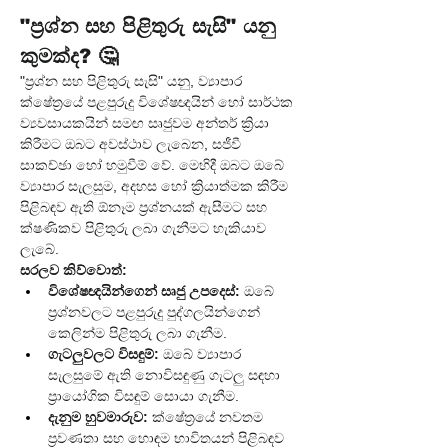
"ප්‍රශ්න සහ පිළිතුරු සැසි" යනු 
කුමක්ද? 🤔
"ප්‍රශ්න සහ පිළිතුරු සැසි" යනු, ව්‍යාපාර 
ක්ෂේත්‍රයේ පළපුරුදු විශේෂඥයින් හෝ සාර්ථක 
ව්‍යවසායකයින් සමඟ සෘජුවම අන්තර් ක්‍රියා 
කිරීමට ඔබට අවස්ථාව ලැබෙන, සජීවී 
සාකච්ඡා හෝ හමුවීම් වේ. මෙහිදී ඔබට ඔබේ 
ව්‍යාපාර සැලසුම, අදහස හෝ ක්‍රියාත්මක කිරීම 
පිළිබඳව ඇති ඕනෑම ප්‍රශ්නයක් ඇසීමට සහ 
ක්ෂණිකව පිළිතුරු ලබා ගැනීමට හැකියාව 
ලැබේ.
සරලව කිව්වොත්:
විශේෂඥයින්ගෙන් සෘජු උපදෙස්:
 ඔබේ 
ප්‍රශ්නවලට පළපුරුදු පුද්ගලයින්ගෙන් 
කෙලින්ම පිළිතුරු ලබා ගැනීම.
ගැටලුවලට විසඳුම්:
 ඔබේ ව්‍යාපාර 
සැලසුමේ ඇති නොවිසඳුණු ගැටලු සඳහා 
ප්‍රායෝගික විසඳුම් සොයා ගැනීම.
දැනුම හුවමාරුව:
 ක්ෂේත්‍රයේ නවතම 
ප්‍රවණතා සහ හොඳම භාවිතයන් පිළිබඳව 