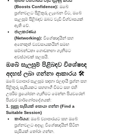
ආත්ම විශ්වාසය වැඩි දියුණු කරයි 
(Boosts Confidence):
 ඔබේ 
ප්‍රශ්නවලට පිළිතුරු ලැබෙන විට, ඔබේ 
සැලසුම් පිළිබඳව ඔබට වැඩි විශ්වාසයක් 
ඇති වේ.
ජාලකරණය 
(Networking):
 විශේෂඥයින් සහ 
අනෙකුත් ව්‍යවසායකයින් සමඟ 
සම්බන්ධතා ගොඩනඟා ගැනීමට 
අවස්ථාවක් සලසයි.
ඔබේ සැලසුම් පිළිබඳව විශේෂඥ 
අදහස් ලබා ගන්නා ආකාරය 🛠️
ඔබේ ව්‍යාපාර සැලසුම සඳහා ඵලදායී ප්‍රශ්න සහ 
පිළිතුරු සැසියකට සහභාගී වීමට සහ එහි 
උපරිම ප්‍රයෝජන ගැනීමට මෙන්න පියවරෙන් 
පියවර මාර්ගෝපදේශයක්:
1. සුදුසු සැසියක් සොයා ගන්න (Find a 
Suitable Session)
කාර්යය:
 ඔබේ ව්‍යාපාරයට සහ ඔබේ 
ප්‍රශ්නවලට අදාළ විශේෂඥයින් සිටින 
සැසියක් තෝරා ගන්න.