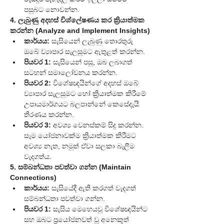
පසුබට නොවන්න.
4. ලැබුණු අදහස් විශ්ලේෂණය කර ක්‍රියාත්මක 
කරන්න (Analyze and Implement Insights)
කාර්යය:
 සැසියෙන් ලැබුණු තොරතුරු 
ඔබේ ව්‍යාපාර සැලසුමට ඇතුළත් කරන්න.
පියවර 1:
 සැසියෙන් පසු, ඔබ ලබාගත් 
සටහන් සමාලෝචනය කරන්න.
පියවර 2:
 විශේෂඥයින්ගේ අදහස් ඔබේ 
ව්‍යාපාර සැලසුමට හෝ ක්‍රියාත්මක කිරීමේ 
උපායමාර්ගයට බලපාන්නේ කෙසේදැයි 
තීරණය කරන්න.
පියවර 3:
 අවශ්‍ය වෙනස්කම් සිදු කරන්න. 
සෑම යෝජනාවක්ම ක්‍රියාත්මක කිරීමට 
අවශ්‍ය නැත, නමුත් ඒවා සලකා බැලීම 
වැදගත්ය.
5. සම්බන්ධතා පවත්වා ගන්න (Maintain 
Connections)
කාර්යය:
 සැසියේදී ඇති කරගත් වැදගත් 
සම්බන්ධතා පවත්වා ගන්න.
පියවර 1:
 සැසිය මෙහෙයවූ විශේෂඥයින්ට 
සහ ඔබට ප්‍රයෝජනවත් වූ අනෙකුත් 