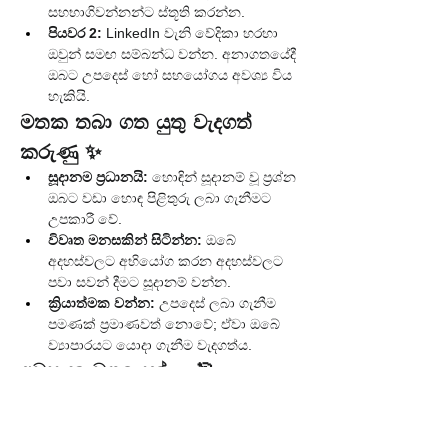
සහභාගිවන්නන්ට ස්තූති කරන්න.
පියවර 2:
 LinkedIn වැනි වේදිකා හරහා 
ඔවුන් සමඟ සම්බන්ධ වන්න. අනාගතයේදී 
ඔබට උපදෙස් හෝ සහයෝගය අවශ්‍ය විය 
හැකියි.
මතක තබා ගත යුතු වැදගත් 
කරුණු ✨
සූදානම ප්‍රධානයි:
 හොඳින් සූදානම් වූ ප්‍රශ්න 
ඔබට වඩා හොඳ පිළිතුරු ලබා ගැනීමට 
උපකාරී වේ.
විවෘත මනසකින් සිටින්න:
 ඔබේ 
අදහස්වලට අභියෝග කරන අදහස්වලට 
පවා සවන් දීමට සූදානම් වන්න.
ක්‍රියාත්මක වන්න:
 උපදෙස් ලබා ගැනීම 
පමණක් ප්‍රමාණවත් නොවේ; ඒවා ඔබේ 
ව්‍යාපාරයට යොදා ගැනීම වැදගත්ය.
අවසාන වශයෙන්... 🎯
ප්‍රශ්න සහ පිළිතුරු සැසි යනු ඔබේ ව්‍යාපාර 
සැලසුම් පිළිබඳව විශේෂඥ අදහස් ලබා 
ගැනීමට, ඔබේ නොවිසඳුණු ප්‍රශ්නවලට පිළිතුරු 