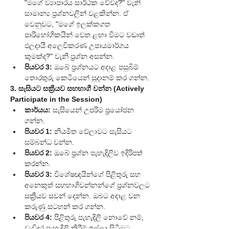
"මගේ ව්‍යාපාරය සාර්ථක වේවිද?" වැනි 
සාමාන්‍ය ප්‍රශ්නවලින් වළකින්න. ඒ 
වෙනුවට, "මගේ ඉලක්කගත 
පාරිභෝගිකයින් වෙත ළඟා වීමට වඩාත් 
ඵලදායී අලෙවිකරණ උපායමාර්ගය 
කුමක්ද?" වැනි ප්‍රශ්න අසන්න.
පියවර 3:
 ඔබේ ප්‍රශ්නයට අදාළ පසුබිම් 
තොරතුරු කෙටියෙන් සූදානම් කර ගන්න.
3. සැසියට සක්‍රීයව සහභාගී වන්න (Actively 
Participate in the Session)
කාර්යය:
 සැසියෙන් උපරිම ප්‍රයෝජන 
ගන්න.
පියවර 1:
 නියමිත වේලාවට සැසියට 
සම්බන්ධ වන්න.
පියවර 2:
 ඔබේ ප්‍රශ්න පැහැදිලිව ඉදිරිපත් 
කරන්න.
පියවර 3:
 විශේෂඥයින්ගේ පිළිතුරු සහ 
අනෙකුත් සහභාගිවන්නන්ගේ ප්‍රශ්නවලට 
සක්‍රීයව සවන් දෙන්න. ඔබට අදාළ වන 
කරුණු සටහන් කර ගන්න.
පියවර 4:
 පිළිතුරු පැහැදිලි නොවේ නම්, 
වැඩිදුර පැහැදිලි කිරීම් ඉල්ලා සිටීමට 