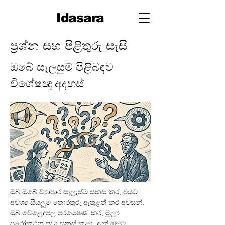
Idasara
ප්‍රශ්න සහ පිළිතුරු සැසි
ඔබේ සැලසුම් පිළිබඳව
විශේෂඥ අදහස්
ඔබ ඔබේ ව්‍යාපාර සැලැස්ම සකස් කර, එයට 
අවශ්‍ය සියලුම තොරතුරු ඇතුළත් කර අවසන්. 
ඔබ වෙළෙඳපල පර්යේෂණ කර, මූල්‍ය 
පුරෝකථන පවා සකස් කළා. දැන් ඔබට 