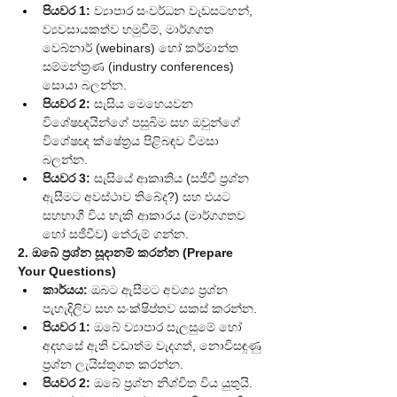
පියවර 1:
 ව්‍යාපාර සංවර්ධන වැඩසටහන්, 
ව්‍යවසායකත්ව හමුවීම්, මාර්ගගත 
වෙබ්නාර් (webinars) හෝ කර්මාන්ත 
සම්මන්ත්‍රණ (industry conferences) 
සොයා බලන්න.
පියවර 2:
 සැසිය මෙහෙයවන 
විශේෂඥයින්ගේ පසුබිම සහ ඔවුන්ගේ 
විශේෂඥ ක්ෂේත්‍රය පිළිබඳව විමසා 
බලන්න.
පියවර 3:
 සැසියේ ආකෘතිය (සජීවී ප්‍රශ්න 
ඇසීමට අවස්ථාව තිබේද?) සහ එයට 
සහභාගී විය හැකි ආකාරය (මාර්ගගතව 
හෝ සජීවීව) තේරුම් ගන්න.
2. ඔබේ ප්‍රශ්න සූදානම් කරන්න (Prepare 
Your Questions)
කාර්යය:
 ඔබට ඇසීමට අවශ්‍ය ප්‍රශ්න 
පැහැදිලිව සහ සංක්ෂිප්තව සකස් කරන්න.
පියවර 1:
 ඔබේ ව්‍යාපාර සැලසුමේ හෝ 
අදහසේ ඇති වඩාත්ම වැදගත්, නොවිසඳුණු 
ප්‍රශ්න ලැයිස්තුගත කරන්න.
පියවර 2:
 ඔබේ ප්‍රශ්න නිශ්චිත විය යුතුයි. 