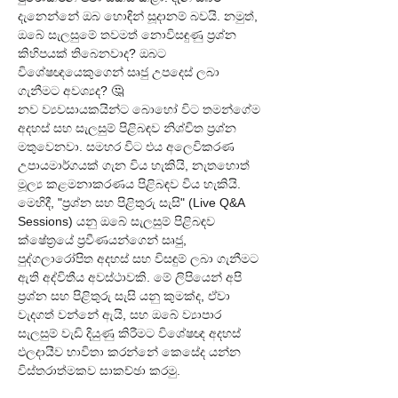
දැනෙන්නේ ඔබ හොඳින් සූදානම් බවයි. නමුත්, 
ඔබේ සැලසුමේ තවමත් නොවිසඳුණු ප්‍රශ්න 
කිහිපයක් තිබෙනවාද? ඔබට 
විශේෂඥයෙකුගෙන් සෘජු උපදෙස් ලබා 
ගැනීමට අවශ්‍යද? 🤔
නව ව්‍යවසායකයින්ට බොහෝ විට තමන්ගේම 
අදහස් සහ සැලසුම් පිළිබඳව නිශ්චිත ප්‍රශ්න 
මතුවෙනවා. සමහර විට එය අලෙවිකරණ 
උපායමාර්ගයක් ගැන විය හැකියි, නැතහොත් 
මූල්‍ය කළමනාකරණය පිළිබඳව විය හැකියි. 
මෙහිදී, "ප්‍රශ්න සහ පිළිතුරු සැසි" (Live Q&A 
Sessions) යනු ඔබේ සැලසුම් පිළිබඳව 
ක්ෂේත්‍රයේ ප්‍රවීණයන්ගෙන් සෘජු, 
පුද්ගලාරෝපිත අදහස් සහ විසඳුම් ලබා ගැනීමට 
ඇති අද්විතීය අවස්ථාවකි. මේ ලිපියෙන් අපි 
ප්‍රශ්න සහ පිළිතුරු සැසි යනු කුමක්ද, ඒවා 
වැදගත් වන්නේ ඇයි, සහ ඔබේ ව්‍යාපාර 
සැලසුම් වැඩි දියුණු කිරීමට විශේෂඥ අදහස් 
ඵලදායීව භාවිතා කරන්නේ කෙසේද යන්න 
විස්තරාත්මකව සාකච්ඡා කරමු.