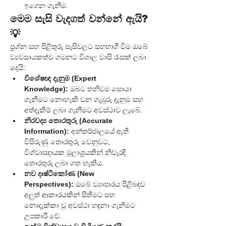
ඉගෙන ගැනීම.
මෙම සැසි වැදගත් වන්නේ ඇයි? 
💡
ප්‍රශ්න සහ පිළිතුරු සැසිවලට සහභාගී වීම ඔබේ 
ව්‍යවසායකත්ව ගමනට විශාල වාසි රැසක් ලබා 
දෙයි:
විශේෂඥ දැනුම (Expert 
Knowledge):
 ඔබට තනිවම සොයා 
ගැනීමට නොහැකි වන ගැඹුරු දැනුම සහ 
අත්දැකීම් ලබා ගැනීමට අවස්ථාව ලැබේ.
නිරවද්‍ය තොරතුරු (Accurate 
Information):
 අන්තර්ජාලයේ ඇති 
විසිරුණු තොරතුරු වෙනුවට, 
විශ්වාසදායක මූලාශ්‍රයකින් නිවැරදි 
තොරතුරු ලබා ගත හැකිය.
නව දෘෂ්ටිකෝණ (New 
Perspectives):
 ඔබේ ව්‍යාපාරය පිළිබඳව 
අලුත් ආකාරයකින් සිතීමට සහ 
නොදැක්කා වූ අවස්ථා හඳුනා ගැනීමට 
උපකාරී වේ.