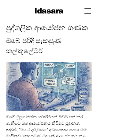
Idasara
පුද්ගලික ආයෝජන ගණක
ඔබේ පරිදි සැකසුණු
කල්කුලේටර්
ඔබේ මූල්‍ය සිහින යථාර්ථයක් බවට පත් කර 
ගැනීමට ඔබ ආයෝජනය කිරීමට සූදානම්. 
නමුත්, "මගේ දරුවාගේ අධ්‍යාපනය සඳහා මම 
මාසිකව කොපමණ මුදලක් ආයෝජනය කළ 