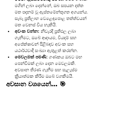
මගින් ලබා දෙන්නේ, ඔබ සපයන දත්ත 
මත පදනම් වූ ඇස්තමේන්තුගත අගයන්ය. 
සැබෑ ප්‍රතිලාභ වෙළෙඳපොළ තත්ත්වයන් 
මත වෙනස් විය හැකියි.
අවංක වන්න:
 නිවැරදි ප්‍රතිඵල ලබා 
ගැනීමට, ඔබේ ආදායම, වියදම් සහ 
අපේක්ෂාවන් පිළිබඳව අවංක සහ 
යථාර්ථවාදී සංඛ්‍යා ඇතුළත් කරන්න.
මෙවලමක් පමණි:
 ගණකය ඔබට මඟ 
පෙන්වීමක් ලබා දෙන මෙවලමකි. 
අවසාන තීරණ ගැනීම සහ සැලැස්ම 
ක්‍රියාත්මක කිරීම ඔබේ වගකීමයි.
අවසාන වශයෙන්... 🎯
පුද්ගලික ආයෝජන ගණක යනු ඔබේ මූල්‍ය 
අනාගතය පිළිබඳව ඇති අවිනිශ්චිතතාවය ඉවත් 
කර, ඔබට පැහැදිලි දැක්මක් සහ පාලනයක් 
ලබා දෙන බලවත්, සරල මෙවලම් වේ. ඒවා 
ඔබේ මූල්‍ය සාක්ෂරතාවය වැඩි දියුණු කරන 
අතර, ඔබේ සිහින යථාර්ථයක් බවට පත් කර 
ගැනීමට අවශ්‍ය පෙළඹවීම සහ මඟ පෙන්වීම 
ලබා දෙයි. ඉහත සඳහන් කළ ගණක 