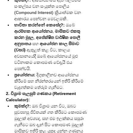
කුමක්ද?:
 ආයෝජනයේ ඇති බලවත්ම 
සංකල්පය වන සංයුක්ත පොලිය 
(Compound Interest) ක්‍රියාත්මක වන 
ආකාරය පෙන්වන මෙවලමකි.
භාවිතා කරන්නේ කෙසේද?:
 ඔබේ 
ආරම්භක ආයෝජනය
, 
මාසිකව එකතු 
කරන මුදල
, 
අපේක්ෂිත වාර්ෂික පොලී 
අනුපාතය
 සහ 
ආයෝජන කාල සීමාව 
(වසර)
 ඇතුළත් කළ විට, කාලය 
අවසානයේදී ඔබේ ආයෝජනයේ මුළු 
වටිනාකම කොපමණ වේදැයි එය 
පෙන්වයි.
ප්‍රයෝජනය:
 දිගුකාලීනව ආයෝජනය 
කිරීමේ සහ නිරන්තරයෙන් ඉතිරි කිරීමේ 
වැදගත්කම තේරුම් ගැනීමට.
2. විශ්‍රාම සැලසුම් ගණකය (Retirement 
Calculator):
කුමක්ද?:
 ඔබ විශ්‍රාම යන විට, ඔබට 
සුවපහසු ජීවිතයක් ගත කිරීමට කොපමණ 
මුදලක් අවශ්‍යද, සහ එම ඉලක්කය සපුරා 
ගැනීමට ඔබ දැන් සිට කොපමණ මුදලක් 
මාසිකව ඉතිරි කළ යුතුද යන්න ගණනය 