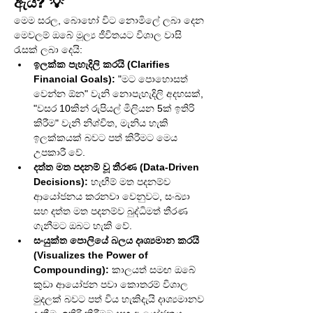
ඇයි? 💡
මෙම සරල, බොහෝ විට නොමිලේ ලබා දෙන 
මෙවලම් ඔබේ මූල්‍ය ජීවිතයට විශාල වාසි 
රැසක් ලබා දෙයි:
ඉලක්ක පැහැදිලි කරයි (Clarifies 
Financial Goals):
 "මට පොහොසත් 
වෙන්න ඕන" වැනි නොපැහැදිලි අදහසක්, 
"වසර 10කින් රුපියල් මිලියන 5ක් ඉතිරි 
කිරීම" වැනි නිශ්චිත, මැනිය හැකි 
ඉලක්කයක් බවට පත් කිරීමට මෙය 
උපකාරී වේ.
දත්ත මත පදනම් වූ තීරණ (Data-Driven 
Decisions):
 හැඟීම් මත පදනම්ව 
ආයෝජනය කරනවා වෙනුවට, සංඛ්‍යා 
සහ දත්ත මත පදනම්ව බුද්ධිමත් තීරණ 
ගැනීමට ඔබට හැකි වේ.
සංයුක්ත පොලියේ බලය දෘශ්‍යමාන කරයි 
(Visualizes the Power of 
Compounding):
 කාලයත් සමඟ ඔබේ 
කුඩා ආයෝජන පවා කොතරම් විශාල 
මුදලක් බවට පත් විය හැකිදැයි දෘශ්‍යමානව 