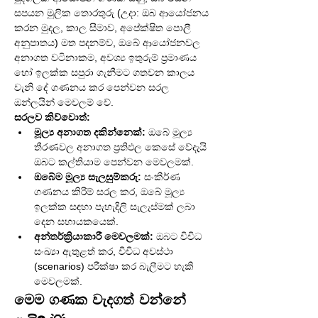
සපයන මූලික තොරතුරු (උදා: ඔබ ආයෝජනය 
කරන මුදල, කාල සීමාව, අපේක්ෂිත පොලී 
අනුපාතය) මත පදනම්ව, ඔබේ ආයෝජනවල 
අනාගත වටිනාකම, අවශ්‍ය ඉතුරුම් ප්‍රමාණය 
හෝ ඉලක්ක සපුරා ගැනීමට ගතවන කාලය 
වැනි දේ ගණනය කර පෙන්වන සරල 
ඔන්ලයින් මෙවලම් වේ.
සරලව කිව්වොත්:
මූල්‍ය අනාගත දකින්නෙක්:
 ඔබේ මූල්‍ය 
තීරණවල අනාගත ප්‍රතිඵල කෙසේ වේදැයි 
ඔබට කල්තියාම පෙන්වන මෙවලමක්.
ඔබේම මූල්‍ය සැලසුම්කරු:
 සංකීර්ණ 
ගණනය කිරීම් සරල කර, ඔබේ මූල්‍ය 
ඉලක්ක සඳහා පැහැදිලි සැලැස්මක් ලබා 
දෙන සහායකයෙක්.
අන්තර්ක්‍රියාකාරී මෙවලමක්:
 ඔබට විවිධ 
සංඛ්‍යා ඇතුළත් කර, විවිධ අවස්ථා 
(scenarios) පරීක්ෂා කර බැලීමට හැකි 
මෙවලමක්.
මෙම ගණක වැදගත් වන්නේ 