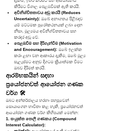
දැකීම, ඉතිරි කිරීමට සහ ආයෝජනය 
කිරීමට විශාල පෙළඹවීමක් ඇති කරයි.
අවිනිශ්චිතතාවය අඩු කරයි (Reduces 
Uncertainty):
 ඔබේ අනාගතය පිළිබඳව 
යම් මට්ටමක පුරෝකථනයක් ලබා දෙන 
නිසා, මූල්‍යමය අවිනිශ්චිතතාවය සහ 
කරදර අඩු වේ.
පෙළඹවීම සහ දිරිගැන්වීම (Motivation 
and Encouragement):
 ඔබේ ඉලක්ක 
කරා ළඟා වන ආකාරය දැකීම, ඔබේ මූල්‍ය 
සැලැස්මට අනුව දිගටම ක්‍රියාත්මක වීමට 
ඔබව දිරිමත් කරයි.
ආරම්භකයින් සඳහා 
ප්‍රයෝජනවත් ආයෝජන ගණක 
වර්ග 🛠️
ඔබට අන්තර්ජාලය හරහා පහසුවෙන් 
සොයාගෙන භාවිතා කළ හැකි, ප්‍රයෝජනවත් 
ආයෝජන ගණක වර්ග කිහිපයක් මෙන්න:
1. සංයුක්ත පොලී ගණකය (Compound 
Interest Calculator):