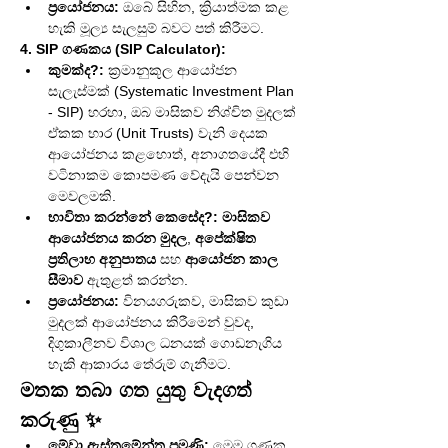
ප්‍රයෝජනය:
 ඔබේ සිහින, ක්‍රියාත්මක කළ 
හැකි මූල්‍ය සැලසුම් බවට පත් කිරීමට.
4. SIP ගණකය (SIP Calculator):
කුමක්ද?:
 ක්‍රමානුකූල ආයෝජන 
සැලැස්මක් (Systematic Investment Plan 
- SIP) හරහා, ඔබ මාසිකව නිශ්චිත මුදලක් 
ඒකක භාර (Unit Trusts) වැනි දෙයක 
ආයෝජනය කළහොත්, අනාගතයේදී එහි 
වටිනාකම කොපමණ වේදැයි පෙන්වන 
මෙවලමකි.
භාවිතා කරන්නේ කෙසේද?:
මාසිකව 
ආයෝජනය කරන මුදල
, 
අපේක්ෂිත 
ප්‍රතිලාභ අනුපාතය
 සහ 
ආයෝජන කාල 
සීමාව
 ඇතුළත් කරන්න.
ප්‍රයෝජනය:
 විනයගරුකව, මාසිකව කුඩා 
මුදලක් ආයෝජනය කිරීමෙන් වුවද, 
දිගුකාලීනව විශාල ධනයක් ගොඩනැගිය 
හැකි ආකාරය තේරුම් ගැනීමට.
මතක තබා ගත යුතු වැදගත් 
කරුණු ✨
මේවා ඇස්තමේන්තු පමණි:
 මෙම ගණක 