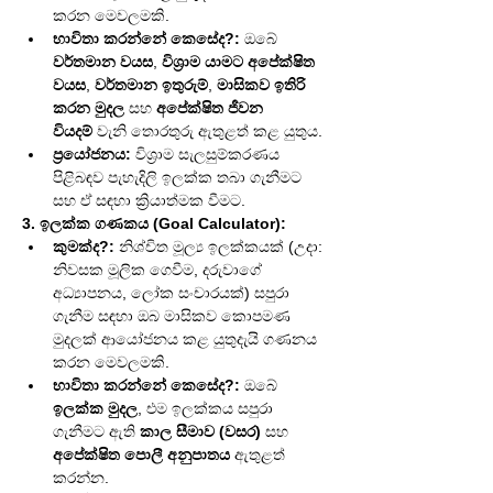
කරන මෙවලමකි.
භාවිතා කරන්නේ කෙසේද?:
 ඔබේ 
වර්තමාන වයස
, 
විශ්‍රාම යාමට අපේක්ෂිත 
වයස
, 
වර්තමාන ඉතුරුම්
, 
මාසිකව ඉතිරි 
කරන මුදල
 සහ 
අපේක්ෂිත ජීවන 
වියදම්
 වැනි තොරතුරු ඇතුළත් කළ යුතුය.
ප්‍රයෝජනය:
 විශ්‍රාම සැලසුම්කරණය 
පිළිබඳව පැහැදිලි ඉලක්ක තබා ගැනීමට 
සහ ඒ සඳහා ක්‍රියාත්මක වීමට.
3. ඉලක්ක ගණකය (Goal Calculator):
කුමක්ද?:
 නිශ්චිත මූල්‍ය ඉලක්කයක් (උදා: 
නිවසක මූලික ගෙවීම, දරුවාගේ 
අධ්‍යාපනය, ලෝක සංචාරයක්) සපුරා 
ගැනීම සඳහා ඔබ මාසිකව කොපමණ 
මුදලක් ආයෝජනය කළ යුතුදැයි ගණනය 
කරන මෙවලමකි.
භාවිතා කරන්නේ කෙසේද?:
 ඔබේ 
ඉලක්ක මුදල
, එම ඉලක්කය සපුරා 
ගැනීමට ඇති 
කාල සීමාව (වසර)
 සහ 
අපේක්ෂිත පොලී අනුපාතය
 ඇතුළත් 
කරන්න.