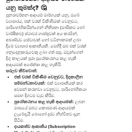
යනු කුමක්ද? 🤔
පුනරාවර්තන ආදායම් මාර්ගයක් යනු, ඔබේ 
ව්‍යාපාරය, එක් වරක් විකිණීමක් වෙනුවට, 
පාරිභෝගිකයින්ගෙන් නිතිපතා (මාසිකව හෝ 
වාර්ෂිකව) ස්ථාවර ගාස්තුවක් අය කරමින්, 
අඛණ්ඩව සේවාවක් හෝ වටිනාකමක් ලබා 
දීමේ ව්‍යාපාර ආකෘතියකි. මෙහිදී ඔබ එක් වරක් 
ගනුදෙනුකරුවෙකු ලබා ගත් පසු, ඔවුන්ගෙන් 
දිගු කාලයක් පුරා පුරෝකථනය කළ හැකි 
ආදායමක් අපේක්ෂා කළ හැකියි.
සරලව කිව්වොත්:
එක් වරක් විකිණීම වෙනුවට, දිගුකාලීන 
සම්බන්ධතාවයක්:
 එක් ව්‍යාපෘතියක් කර 
අවසන් කරනවා වෙනුවට, පාරිභෝගිකයා 
සමඟ දිගටම වැඩ කිරීම.
පුරෝකථනය කළ හැකි ආදායමක්:
 ලබන 
මාසයේ ඔබට කොපමණ ආදායමක් 
ලැබේදැයි බොහෝ දුරට නිශ්චිතව දැන 
සිටීම.
දායකත්ව ආකෘතිය (Subscription 