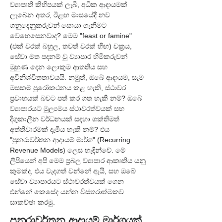
ව්‍යාපෘති කිහිපයක් ලැබී, අධික ආදායමක් 
ලැබෙන අතර, ඊළඟ මාසයේදී නව 
ගනුදෙනුකරුවන් සොයා ගැනීමට 
වෙහෙසෙනවාද? මෙම "feast or famine" 
(එක් වරක් බහුල, තවත් වරක් හිඟ) චක්‍රය, 
සේවා මත පදනම් වූ ව්‍යාපාර හිමිකරුවන් 
මුහුණ දෙන ලොකුම ආතතිය සහ 
අවිනිශ්චිතතාවයයි. නමුත්, ඔබේ ආදායම, සෑම 
මසකම පුරෝකථනය කළ හැකි, ස්ථාවර 
ප්‍රවාහයක් බවට පත් කර ගත හැකි නම්? ඔබේ 
ව්‍යාපාරයට මූල්‍යමය ස්ථාවරත්වයක් සහ 
දිගුකාලීන වර්ධනයක් සඳහා ශක්තිමත් 
අත්තිවාරමක් දැමිය හැකි නම්? එය 
"පුනරාවර්තන ආදායම් මාර්ග" (Recurring 
Revenue Models) ලෙස හැඳින්වේ. මේ 
ලිපියෙන් අපි මෙම ප්‍රබල ව්‍යාපාර ආකෘතිය යනු 
කුමක්ද, එය වැදගත් වන්නේ ඇයි, සහ ඔබේ 
සේවා ව්‍යාපාරයට ස්ථාවරත්වයක් ගෙන 
එන්නේ කෙසේද යන්න විස්තරාත්මකව 
සාකච්ඡා කරමු.
පුනරාවර්තන ආදායම් මාර්ගයක් 