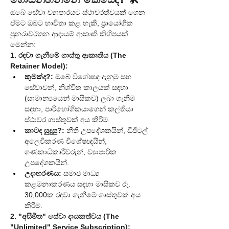
ඔබේ සේවා ව්‍යාපාරයට ස්ථාවරත්වයක් ගෙන 
ඒමට ඔබට භාවිතා කළ හැකි, ප්‍රායෝගික 
පුනරාවර්තන ආදායම් ආකෘති කිහිපයක් 
මෙන්න:
1. රඳවා ගැනීමේ ගාස්තු ආකෘතිය (The 
Retainer Model):
කුමක්ද?:
 ඔබේ විශේෂඥ දැනුම සහ 
සේවාවන්, නිශ්චිත කාලයක් සඳහා 
(සාමාන්‍යයෙන් මාසිකව) ලබා ගැනීම 
සඳහා, පාරිභෝගිකයාගෙන් කල්තියා 
ස්ථාවර ගාස්තුවක් අය කිරීම.
කාටද සුදුසු?:
 නීති උපදේශකයින්, ඩිජිටල් 
අලෙවිකරණ විශේෂඥයින්, 
ගණකාධිකාරීවරුන්, ව්‍යාපාරික 
උපදේශකයින්.
උදාහරණය:
 සමාජ මාධ්‍ය 
කළමනාකරණය සඳහා මාසිකව රු. 
30,000ක රඳවා ගැනීමේ ගාස්තුවක් අය 
කිරීම.
2. "අසීමිත" සේවා දායකත්වය (The 
"Unlimited" Service Subscription):