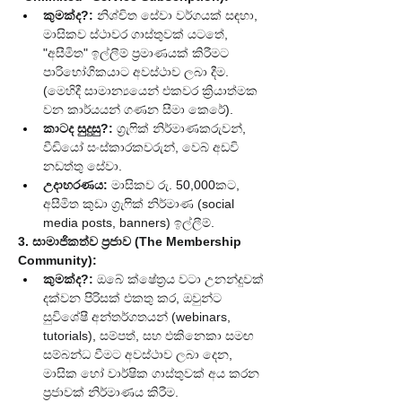
කුමක්ද?:
 නිශ්චිත සේවා වර්ගයක් සඳහා, 
මාසිකව ස්ථාවර ගාස්තුවක් යටතේ, 
"අසීමිත" ඉල්ලීම් ප්‍රමාණයක් කිරීමට 
පාරිභෝගිකයාට අවස්ථාව ලබා දීම. 
(මෙහිදී සාමාන්‍යයෙන් එකවර ක්‍රියාත්මක 
වන කාර්යයන් ගණන සීමා කෙරේ).
කාටද සුදුසු?:
 ග්‍රැෆික් නිර්මාණකරුවන්, 
වීඩියෝ සංස්කාරකවරුන්, වෙබ් අඩවි 
නඩත්තු සේවා.
උදාහරණය:
 මාසිකව රු. 50,000කට, 
අසීමිත කුඩා ග්‍රැෆික් නිර්මාණ (social 
media posts, banners) ඉල්ලීම්.
3. සාමාජිකත්ව ප්‍රජාව (The Membership 
Community):
කුමක්ද?:
 ඔබේ ක්ෂේත්‍රය වටා උනන්දුවක් 
දක්වන පිරිසක් එකතු කර, ඔවුන්ට 
සුවිශේෂී අන්තර්ගතයන් (webinars, 
tutorials), සම්පත්, සහ එකිනෙකා සමඟ 
සම්බන්ධ වීමට අවස්ථාව ලබා දෙන, 
මාසික හෝ වාර්ෂික ගාස්තුවක් අය කරන 
ප්‍රජාවක් නිර්මාණය කිරීම.