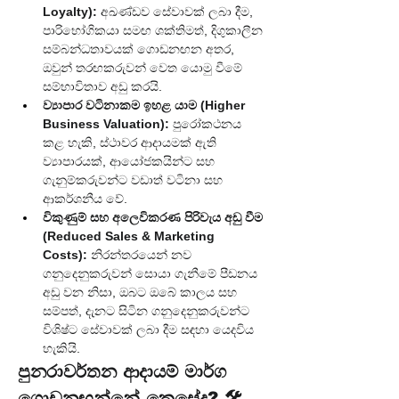
Loyalty):
 අඛණ්ඩව සේවාවක් ලබා දීම, 
පාරිභෝගිකයා සමඟ ශක්තිමත්, දිගුකාලීන 
සම්බන්ධතාවයක් ගොඩනඟන අතර, 
ඔවුන් තරඟකරුවන් වෙත යොමු වීමේ 
සම්භාවිතාව අඩු කරයි.
ව්‍යාපාර වටිනාකම ඉහළ යාම (Higher 
Business Valuation):
 පුරෝකථනය 
කළ හැකි, ස්ථාවර ආදායමක් ඇති 
ව්‍යාපාරයක්, ආයෝජකයින්ට සහ 
ගැනුම්කරුවන්ට වඩාත් වටිනා සහ 
ආකර්ශනීය වේ.
විකුණුම් සහ අලෙවිකරණ පිරිවැය අඩු වීම 
(Reduced Sales & Marketing 
Costs):
 නිරන්තරයෙන් නව 
ගනුදෙනුකරුවන් සොයා ගැනීමේ පීඩනය 
අඩු වන නිසා, ඔබට ඔබේ කාලය සහ 
සම්පත්, දැනට සිටින ගනුදෙනුකරුවන්ට 
විශිෂ්ට සේවාවක් ලබා දීම සඳහා යෙදවිය 
හැකියි.
පුනරාවර්තන ආදායම් මාර්ග 
ගොඩනඟන්නේ කෙසේද? 🛠️