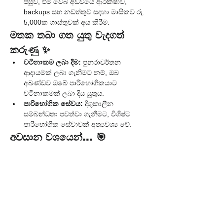
පසුව, එම වෙබ් අඩවියේ ආරක්ෂාව, 
backups සහ නඩත්තුව සඳහා මාසිකව රු. 
5,000ක ගාස්තුවක් අය කිරීම.
මතක තබා ගත යුතු වැදගත් 
කරුණු ✨
වටිනාකම ලබා දීම:
 පුනරාවර්තන 
ආදායමක් ලබා ගැනීමට නම්, ඔබ 
අඛණ්ඩව ඔබේ පාරිභෝගිකයාට 
වටිනාකමක් ලබා දිය යුතුය.
පාරිභෝගික සේවය:
 දිගුකාලීන 
සම්බන්ධතා පවත්වා ගැනීමට, විශිෂ්ට 
පාරිභෝගික සේවාවක් අත්‍යවශ්‍ය වේ.
අවසාන වශයෙන්... 🎯
පුනරාවර්තන ආදායම් මාර්ග යනු ඔබේ සේවා 
ව්‍යාපාරය, නිරන්තරයෙන් නව 
ගනුදෙනුකරුවන් සොයා ගැනීමේ ආතතියෙන් 
මුදවා, මූල්‍යමය වශයෙන් ස්ථාවර සහ 
පුරෝකථනය කළ හැකි ව්‍යාපාරයක් බවට පත් 
කිරීමේ රහසයි. එය ඔබට ඔබේ ව්‍යාපාරය 
වර්ධනය කිරීමට අවශ්‍ය ස්ථාවරත්වය සහ 