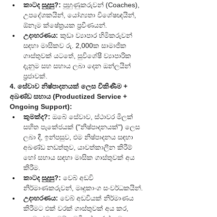
කාටද සුදුසු?:
 පුහුණුකරුවන් (Coaches), 
උපදේශකයින්, යෝග්‍යතා විශේෂඥයින්, 
ඕනෑම ක්ෂේත්‍රයක ප්‍රවීණයන්.
උදාහරණය:
 කුඩා ව්‍යාපාර හිමිකරුවන් 
සඳහා මාසිකව රු. 2,000ක සාමාජික 
ගාස්තුවක් යටතේ, සුවිශේෂී ව්‍යාපාරික 
දැනුම සහ සහාය ලබා දෙන ඔන්ලයින් 
ප්‍රජාවක්.
4. සේවාව නිෂ්පාදනයක් ලෙස විකිණීම + 
අඛණ්ඩ සහාය (Productized Service + 
Ongoing Support):
කුමක්ද?:
 ඔබේ සේවාව, ස්ථාවර මිලක් 
සහිත පැකේජයක් ("නිෂ්පාදනයක්") ලෙස 
ලබා දී, ඉන්පසුව, එම නිෂ්පාදනය සඳහා 
අඛණ්ඩ නඩත්තුව, යාවත්කාලීන කිරීම් 
හෝ සහාය සඳහා මාසික ගාස්තුවක් අය 
කිරීම.
කාටද සුදුසු?:
 වෙබ් අඩවි 
නිර්මාණකරුවන්, මෘදුකාංග සංවර්ධකයින්.
උදාහරණය:
 වෙබ් අඩවියක් නිර්මාණය 
කිරීමට එක් වරක් ගාස්තුවක් අය කර, 