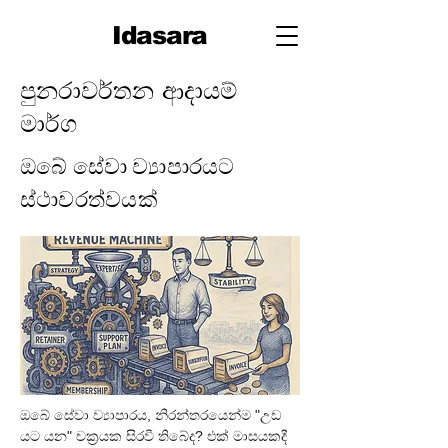
Idasara
පුනරාවර්තන ආදායම්
මාර්ග
ඔබේ සේවා ව්‍යාපාරයට
ස්ථාවරත්වයක්
ඔබේ සේවා ව්‍යාපාරය, නිරන්තරයෙන්ම "උඩ 
යට යන" චක්‍රයක සිරවී තිබේද? එක් මාසයකදී 