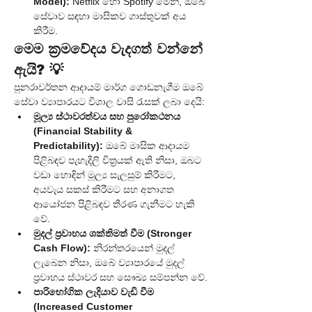
Model):
 Netflix හෝ Spotify මෙන්, ඔබේ 
සේවාව සඳහා මාසිකව ගාස්තුවක් අය 
කිරීම.
මෙම ක්‍රමවේදය වැදගත් වන්නේ 
ඇයි? 💡
පුනරාවර්තන ආදායම් මාර්ග ගොඩනැගීම ඔබේ 
සේවා ව්‍යාපාරයට විශාල වාසි රැසක් ලබා දෙයි:
මූල්‍ය ස්ථාවරත්වය සහ පුරෝකථනය 
(Financial Stability & 
Predictability):
 ඔබේ මාසික ආදායම 
පිළිබඳව පැහැදිලි චිත්‍රයක් ඇති නිසා, ඔබට 
වඩා හොඳින් මූල්‍ය සැලසුම් කිරීමට, 
අයවැය සකස් කිරීමට සහ අනාගත 
ආයෝජන පිළිබඳව තීරණ ගැනීමට හැකි 
වේ.
මුදල් ප්‍රවාහය ශක්තිමත් වීම (Stronger 
Cash Flow):
 නිරන්තරයෙන් මුදල් 
ලැබෙන නිසා, ඔබේ ව්‍යාපාරයේ මුදල් 
ප්‍රවාහය ස්ථාවර සහ සෞඛ්‍ය සම්පන්න වේ.
පාරිභෝගික ලැදියාව වැඩි වීම 
(Increased Customer 