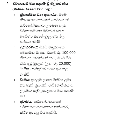
වටිනාකම මත පදනම් වූ මිලකරණය 
(Value-Based Pricing):
ක්‍රියාත්මක වන ආකාරය:
 ඔබේ 
නිෂ්පාදනයෙන් හෝ සේවාවෙන් 
පාරිභෝගිකයාට ලැබෙන සැබෑ 
වටිනාකම සහ ඔවුන් ඒ සඳහා 
ගෙවීමට කැමති මුදල මත මිල 
තීරණය කිරීම.
උදාහරණය:
 ඔබේ මෘදුකාංගය 
සමාගමක මාසික වියදම් රු. 100,000 
කින් අඩු කරන්නේ නම්, ඔබට ඊට 
වඩා අඩු මුදලක් (උදා: රු. 20,000) 
මාසික ගාස්තුවක් ලෙස අය කළ 
හැකියි.
වාසිය:
 ඉහළම ලාභදායිත්වය ලබා 
ගත හැකි ක්‍රමයකි. පාරිභෝගිකයාට 
ලැබෙන සැබෑ ප්‍රතිලාභය මත පදනම් 
වේ.
අවාසිය:
 පාරිභෝගිකයාගේ 
වටිනාකම් සංජානනය තක්සේරු 
කිරීම අපහසු විය හැකියි.