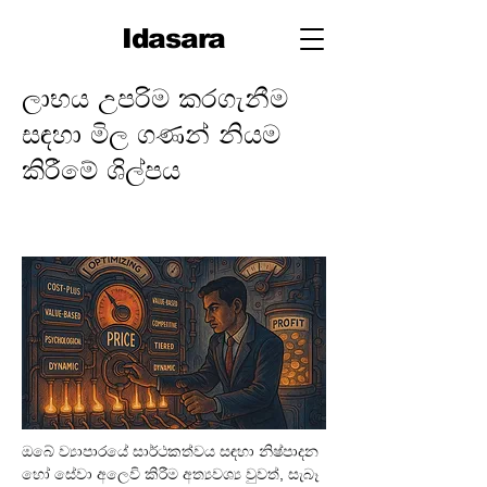
Idasara
ලාභය උපරිම කරගැනීම
සඳහා මිල ගණන් නියම
කිරීමේ ශිල්පය
ඔබේ ව්‍යාපාරයේ සාර්ථකත්වය සඳහා නිෂ්පාදන 
හෝ සේවා අලෙවි කිරීම අත්‍යවශ්‍ය වුවත්, සැබෑ 