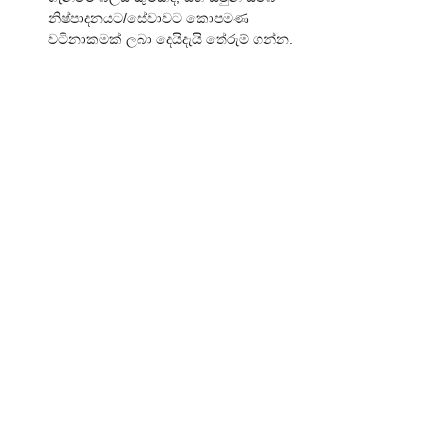
නිෂ්පාදනයට/සේවාවට කොපමණ 
වටිනාකමක් ලබා දෙයිදැයි තේරුම් ගන්න.
වෙළෙඳපල පර්යේෂණ:
 ඔබේ 
කර්මාන්තයේ ප්‍රවණතා, තරඟකාරිත්වය 
සහ පාරිභෝගික හැසිරීම් පිළිබඳව 
නිරන්තරයෙන් පර්යේෂණ කරන්න.
නිරන්තරයෙන් සමාලෝචනය සහ 
ගැලපීම්:
 මිලකරණය යනු එක් වරක් කරන 
දෙයක් නොවේ. වෙළෙඳපල තත්ත්වයන්, 
වියදම් සහ තරඟකාරිත්වය වෙනස් වන 
විට ඔබේ මිල ගණන් නිරන්තරයෙන් 
සමාලෝචනය කර ගැලපීම් සිදු කරන්න.
ප්‍රතිපෝෂණ ලබා 
ගන්න:
 පාරිභෝගිකයන්ගෙන් සහ 
විකුණුම් කණ්ඩායමෙන් මිල පිළිබඳ 
ප්‍රතිපෝෂණ ලබා ගන්න.
තාක්ෂණය භාවිතා කරන්න:
 මිලකරණ 
මෘදුකාංග හෝ විශ්ලේෂණ මෙවලම් 
භාවිතයෙන් වඩාත් බුද්ධිමත් මිලකරණ 
තීරණ ගැනීමට හැකියාව ලැබේ.
අවසාන වශයෙන්... 🎯