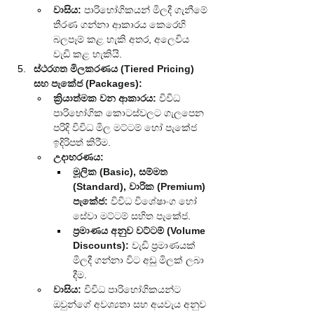
වාසිය:
 පාරිභෝගිකයන් මිලදී ගැනීමේ 
තීරණ ගන්නා ආකාරය කෙරෙහි 
බලපෑම් කළ හැකි අතර, අලෙවිය 
වැඩි කළ හැකියි.
ස්ථරගත මිලකරණය (Tiered Pricing) 
සහ පැකේජ (Packages):
ක්‍රියාත්මක වන ආකාරය:
 විවිධ 
පාරිභෝගික කොටස්වලට ගැලපෙන 
පරිදි විවිධ මිල මට්ටම් හෝ පැකේජ 
ඉදිරිපත් කිරීම.
උදාහරණය:
මූලික (Basic), සම්මත 
(Standard), වාරික (Premium) 
පැකේජ:
 විවිධ විශේෂාංග හෝ 
සේවා මට්ටම් සහිත පැකේජ.
ප්‍රමාණය අනුව වට්ටම් (Volume 
Discounts):
 වැඩි ප්‍රමාණයක් 
මිලදී ගන්නා විට අඩු මිලක් ලබා 
දීම.
වාසිය:
 විවිධ පාරිභෝගිකයන්ට 
ඔවුන්ගේ අවශ්‍යතා සහ අයවැය අනුව 