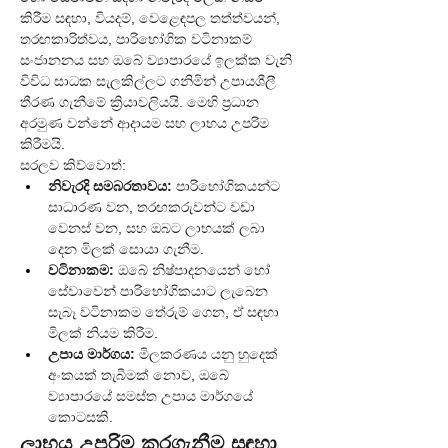
කිරීම සඳහා, වියදම්, වෙළෙඳපල තත්ත්වයන්, 
තරඟකාරිත්වය, පාරිභෝගික වටිනාකම් 
සංජානනය සහ ඔබේ ව්‍යාපාරයේ ඉලක්ක වැනි 
විවිධ සාධක සැලකිල්ලට ගනිමින් උපායශීලී 
තීරණ ගැනීමේ ක්‍රියාවලියයි. මෙහි ප්‍රධාන 
අරමුණ වන්නේ ආදායම සහ ලාභය උපරිම 
කිරීමයි.
සරලව කිව්වොත්:
නිවැරදි සමබරතාවය:
 පාරිභෝගිකයන්ට 
සාධාරණ වන, තරඟකරුවන්ට වඩා 
වෙනස් වන, සහ ඔබට ලාභයක් ලබා 
දෙන මිලක් සොයා ගැනීම.
වටිනාකම:
 ඔබේ නිෂ්පාදනයෙන් හෝ 
සේවාවෙන් පාරිභෝගිකයාට ලැබෙන 
සැබෑ වටිනාකම තේරුම් ගෙන, ඒ සඳහා 
මිලක් නියම කිරීම.
උපාය මාර්ගය:
 මිලකරණය යනු හුදෙක් 
අංකයක් තැබීමක් නොව, ඔබේ 
ව්‍යාපාරයේ සමස්ත උපාය මාර්ගයේ 
කොටසකි.
ලාභය උපරිම කරගැනීම සඳහා 