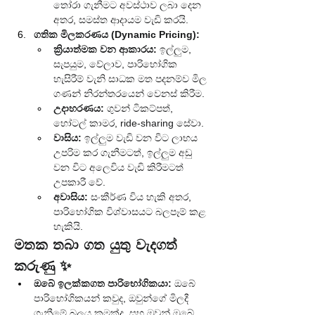
තෝරා ගැනීමට අවස්ථාව ලබා දෙන 
අතර, සමස්ත ආදායම වැඩි කරයි.
ගතික මිලකරණය (Dynamic Pricing):
ක්‍රියාත්මක වන ආකාරය:
 ඉල්ලුම, 
සැපයුම, වේලාව, පාරිභෝගික 
හැසිරීම් වැනි සාධක මත පදනම්ව මිල 
ගණන් නිරන්තරයෙන් වෙනස් කිරීම.
උදාහරණය:
 ගුවන් ටිකට්පත්, 
හෝටල් කාමර, ride-sharing සේවා.
වාසිය:
 ඉල්ලුම වැඩි වන විට ලාභය 
උපරිම කර ගැනීමටත්, ඉල්ලුම අඩු 
වන විට අලෙවිය වැඩි කිරීමටත් 
උපකාරී වේ.
අවාසිය:
 සංකීර්ණ විය හැකි අතර, 
පාරිභෝගික විශ්වාසයට බලපෑම් කළ 
හැකියි.
මතක තබා ගත යුතු වැදගත් 
කරුණු ✨
ඔබේ ඉලක්කගත පාරිභෝගිකයා:
 ඔබේ 
පාරිභෝගිකයන් කවුද, ඔවුන්ගේ මිලදී 
ගැනීමේ බලය කුමක්ද, සහ ඔවුන් ඔබේ 