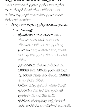
ඔබේ ව්‍යාපාරයේ ලාභය උපරිම කර ගැනීම 
සඳහා නිවැරදි මිලක් නියම කිරීමට ඔබට 
භාවිතා කළ හැකි ප්‍රායෝගික උපාය මාර්ග 
කිහිපයක් මෙන්න:
වියදම් මත පදනම් වූ මිලකරණය (Cost-
Plus Pricing):
ක්‍රියාත්මක වන ආකාරය:
 ඔබේ 
නිෂ්පාදනයක් හෝ සේවාවක් 
නිර්මාණය කිරීමට යන මුළු වියදම 
(සෘජු හා වක්‍ර) ගණනය කර, ඒ මත 
ඔබට අවශ්‍ය ලාභ ප්‍රතිශතයක් එකතු 
කිරීම.
උදාහරණය:
 නිෂ්පාදන වියදම රු. 
1000ක් නම්, 50%ක ලාභයක් සඳහා 
රු. 500ක් එකතු කර, මිල රු. 1500ක් 
ලෙස නියම කිරීම.
වාසිය:
 සරල ක්‍රමයකි. ඔබේ වියදම් 
ආවරණය වන බව සහ ලාභයක් 
ලැබෙන බව සහතික කරයි.
අවාසිය:
 වෙළෙඳපල ඉල්ලුම හෝ 
තරඟකාරිත්වය සැලකිල්ලට නොගනී.