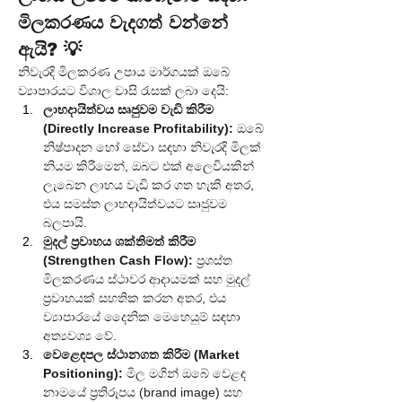
මිලකරණය වැදගත් වන්නේ 
ඇයි? 💡
නිවැරදි මිලකරණ උපාය මාර්ගයක් ඔබේ 
ව්‍යාපාරයට විශාල වාසි රැසක් ලබා දෙයි:
ලාභදායිත්වය සෘජුවම වැඩි කිරීම 
(Directly Increase Profitability):
 ඔබේ 
නිෂ්පාදන හෝ සේවා සඳහා නිවැරදි මිලක් 
නියම කිරීමෙන්, ඔබට එක් අලෙවියකින් 
ලැබෙන ලාභය වැඩි කර ගත හැකි අතර, 
එය සමස්ත ලාභදායිත්වයට සෘජුවම 
බලපායි.
මුදල් ප්‍රවාහය ශක්තිමත් කිරීම 
(Strengthen Cash Flow):
 ප්‍රශස්ත 
මිලකරණය ස්ථාවර ආදායමක් සහ මුදල් 
ප්‍රවාහයක් සහතික කරන අතර, එය 
ව්‍යාපාරයේ දෛනික මෙහෙයුම් සඳහා 
අත්‍යවශ්‍ය වේ.
වෙළෙඳපල ස්ථානගත කිරීම (Market 
Positioning):
 මිල මගින් ඔබේ වෙළඳ 
නාමයේ ප්‍රතිරූපය (brand image) සහ 