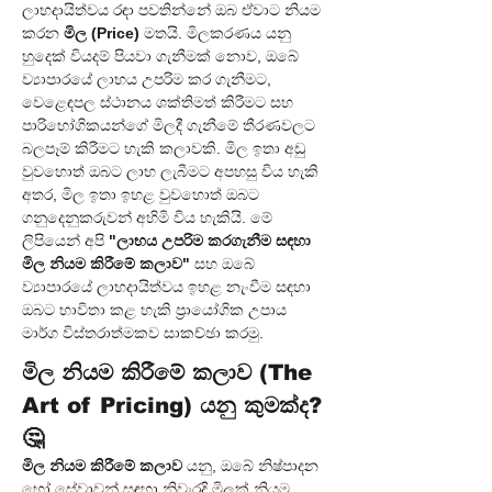
ලාභදායිත්වය රඳා පවතින්නේ ඔබ ඒවාට නියම 
කරන 
මිල (Price)
 මතයි. මිලකරණය යනු 
හුදෙක් වියදම් පියවා ගැනීමක් නොව, ඔබේ 
ව්‍යාපාරයේ ලාභය උපරිම කර ගැනීමට, 
වෙළෙඳපල ස්ථානය ශක්තිමත් කිරීමට සහ 
පාරිභෝගිකයන්ගේ මිලදී ගැනීමේ තීරණවලට 
බලපෑම් කිරීමට හැකි කලාවකි. මිල ඉතා අඩු 
වුවහොත් ඔබට ලාභ ලැබීමට අපහසු විය හැකි 
අතර, මිල ඉතා ඉහළ වුවහොත් ඔබට 
ගනුදෙනුකරුවන් අහිමි විය හැකියි. මේ 
ලිපියෙන් අපි 
"ලාභය උපරිම කරගැනීම සඳහා 
මිල නියම කිරීමේ කලාව"
 සහ ඔබේ 
ව්‍යාපාරයේ ලාභදායිත්වය ඉහළ නැංවීම සඳහා 
ඔබට භාවිතා කළ හැකි ප්‍රායෝගික උපාය 
මාර්ග විස්තරාත්මකව සාකච්ඡා කරමු.
මිල නියම කිරීමේ කලාව (The 
Art of Pricing) යනු කුමක්ද? 
🤔
මිල නියම කිරීමේ කලාව
 යනු, ඔබේ නිෂ්පාදන 
හෝ සේවාවන් සඳහා නිවැරදි මිලක් නියම 