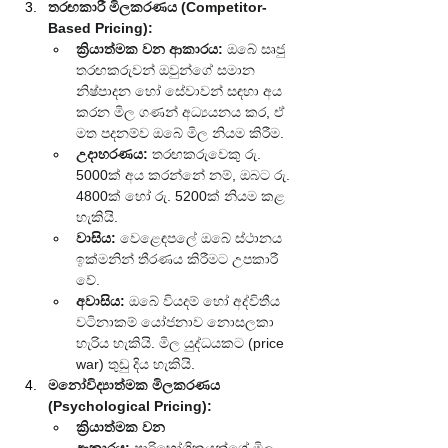
තරඟකාරී මිලකරණය (Competitor-
Based Pricing):
ක්‍රියාත්මක වන ආකාරය:
 ඔබේ සෘජු 
තරඟකරුවන් ඔවුන්ගේ සමාන 
නිෂ්පාදන හෝ සේවාවන් සඳහා අය 
කරන මිල ගණන් අධ්‍යයනය කර, ඒ 
මත පදනම්ව ඔබේ මිල නියම කිරීම.
උදාහරණය:
 තරඟකරුවෙකු රු. 
5000ක් අය කරන්නේ නම්, ඔබට රු. 
4800ක් හෝ රු. 5200ක් නියම කළ 
හැකියි.
වාසිය:
 වෙළෙඳපලේ ඔබේ ස්ථානය 
ඉක්මනින් තීරණය කිරීමට උපකාරී 
වේ.
අවාසිය:
 ඔබේ වියදම් හෝ අද්විතීය 
වටිනාකම් යෝජනාව නොසලකා 
හැරිය හැකියි. මිල යුද්ධයකට (price 
war) තුඩු දිය හැකියි.
මනෝවිද්‍යාත්මක මිලකරණය 
(Psychological Pricing):
ක්‍රියාත්මක වන 