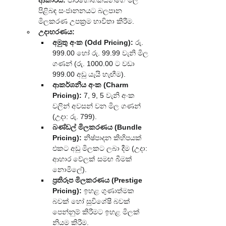
ආකාරය:
 පාරිභෝගිකයන්ගේ මිල 
පිළිබඳ සංජානනයට බලපාන 
මිලකරණ උපක්‍රම භාවිතා කිරීම.
උදාහරණය:
අමුතු අංක (Odd Pricing):
 රු. 
999.00 හෝ රු. 99.99 වැනි මිල 
ගණන් (රු. 1000.00 ට වඩා 
999.00 අඩු යැයි හැඟීම).
ආකර්ශනීය අංක (Charm 
Pricing):
 7, 9, 5 වැනි අංක 
වලින් අවසන් වන මිල ගණන් 
(උදා: රු. 799).
බණ්ඩල් මිලකරණය (Bundle 
Pricing):
 නිෂ්පාදන කිහිපයක් 
එකට අඩු මිලකට ලබා දීම (උදා: 
ආහාර වේලක් සමඟ බීමක් 
නොමිලේ).
ප්‍රතිරූප මිලකරණය (Prestige 
Pricing):
 ඉහළ ගුණාත්මක 
බවක් හෝ සුවිශේෂී බවක් 
පෙන්නුම් කිරීමට ඉහළ මිලක් 
නියම කිරීම.