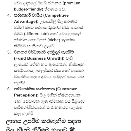
වෙළෙඳපලේ ඔබේ ස්ථානය (premium, 
budget-friendly) තීරණය වේ.
තරඟකාරී වාසිය (Competitive 
Advantage):
 උපායශීලී මිලකරණය 
මගින් ඔබට තරඟකරුවන්ට වඩා වෙනස් 
වීමට (differentiate) හෝ වෙළෙඳපලේ 
නිශ්චිත කොටසක් (niche) ඉලක්ක 
කිරීමට හැකියාව ලැබේ.
ව්‍යාපාර වර්ධනයට අරමුදල් සැපයීම 
(Fund Business Growth):
 වැඩි 
ලාභයක් මගින් නව ආයෝජන, නිෂ්පාදන 
සංවර්ධනය, අලෙවිකරණය හෝ ව්‍යාපාර 
ව්‍යාප්තිය සඳහා අවශ්‍ය අරමුදල් සපයා ගත 
හැකියි.
පාරිභෝගික සංජානනය (Customer 
Perception):
 මිල මගින් නිෂ්පාදනයක 
හෝ සේවාවක ගුණාත්මකභාවය පිළිබඳව 
පාරිභෝගිකයාගේ සංජානනයට බලපෑම් 
කළ හැකියි.
ලාභය උපරිම කරගැනීම සඳහා 
මිල නියම කිරීමේ කලාව 🛠️