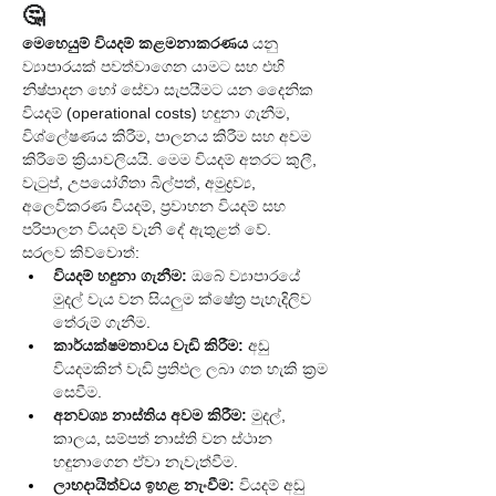
🤔
මෙහෙයුම් වියදම් කළමනාකරණය
 යනු 
ව්‍යාපාරයක් පවත්වාගෙන යාමට සහ එහි 
නිෂ්පාදන හෝ සේවා සැපයීමට යන දෛනික 
වියදම් (operational costs) හඳුනා ගැනීම, 
විශ්ලේෂණය කිරීම, පාලනය කිරීම සහ අවම 
කිරීමේ ක්‍රියාවලියයි. මෙම වියදම් අතරට කුලී, 
වැටුප්, උපයෝගිතා බිල්පත්, අමුද්‍රව්‍ය, 
අලෙවිකරණ වියදම්, ප්‍රවාහන වියදම් සහ 
පරිපාලන වියදම් වැනි දේ ඇතුළත් වේ.
සරලව කිව්වොත්:
වියදම් හඳුනා ගැනීම:
 ඔබේ ව්‍යාපාරයේ 
මුදල් වැය වන සියලුම ක්ෂේත්‍ර පැහැදිලිව 
තේරුම් ගැනීම.
කාර්යක්ෂමතාවය වැඩි කිරීම:
 අඩු 
වියදමකින් වැඩි ප්‍රතිඵල ලබා ගත හැකි ක්‍රම 
සෙවීම.
අනවශ්‍ය නාස්තිය අවම කිරීම:
 මුදල්, 
කාලය, සම්පත් නාස්ති වන ස්ථාන 
හඳුනාගෙන ඒවා නැවැත්වීම.
ලාභදායිත්වය ඉහළ නැංවීම:
 වියදම් අඩු 