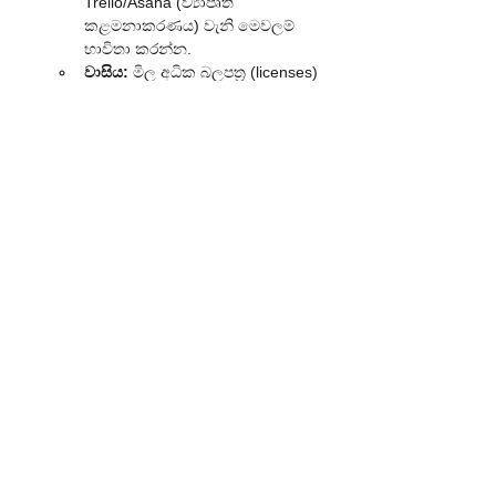
Trello/Asana (ව්‍යාපෘති 
කළමනාකරණය) වැනි මෙවලම් 
භාවිතා කරන්න.
වාසිය:
 මිල අධික බලපත්‍ර (licenses) 
සහ දායකත්වයන් සඳහා යන වියදම් 
අඩු කරයි.
මතක තබා ගත යුතු වැදගත් 
කරුණු ✨
වියදම් කපා හැරීම පමණක් 
නොවේ:
 වියදම් කළමනාකරණය යනු 
හුදෙක් වියදම් කපා හැරීම පමණක් 
නොවේ. එය කාර්යක්ෂමතාවය වැඩි දියුණු 
කිරීම සහ ව්‍යාපාරයේ වටිනාකම වැඩි 
කිරීමයි.
ගුණාත්මකභාවය පවත්වා ගන්න:
 වියදම් 
අඩු කරන විට, නිෂ්පාදනයේ හෝ 
සේවාවේ ගුණාත්මකභාවයට හානි 
නොවන බවට වග බලා ගන්න. 
ගුණාත්මකභාවය අඩු වුවහොත් ඔබට 
ගනුදෙනුකරුවන් අහිමි විය හැකියි.
නිරන්තර ක්‍රියාවලියක්:
 වියදම් 