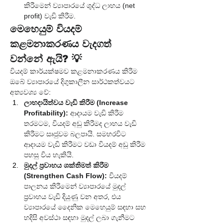
කිරීමෙන් ව්‍යාපාරයේ ශුද්ධ ලාභය (net 
profit) වැඩි කිරීම.
මෙහෙයුම් වියදම් 
කළමනාකරණය වැදගත් 
වන්නේ ඇයි? 💡
වියදම් කාර්යක්ෂමව කළමනාකරණය කිරීම 
ඔබේ ව්‍යාපාරයේ දිගුකාලීන සාර්ථකත්වයට 
අත්‍යවශ්‍ය වේ:
ලාභදායිත්වය වැඩි කිරීම (Increase 
Profitability):
 ආදායම වැඩි කිරීම 
තරමටම, වියදම් අඩු කිරීමද ලාභය වැඩි 
කිරීමට සෘජුවම බලපායි. සමහරවිට 
ආදායම වැඩි කිරීමට වඩා වියදම් අඩු කිරීම 
පහසු විය හැකියි.
මුදල් ප්‍රවාහය ශක්තිමත් කිරීම 
(Strengthen Cash Flow):
 වියදම් 
පාලනය කිරීමෙන් ව්‍යාපාරයේ මුදල් 
ප්‍රවාහය වැඩි දියුණු වන අතර, එය 
ව්‍යාපාරයේ දෛනික මෙහෙයුම් සඳහා සහ 
හදිසි අවස්ථා සඳහා මුදල් ලබා ගැනීමට 