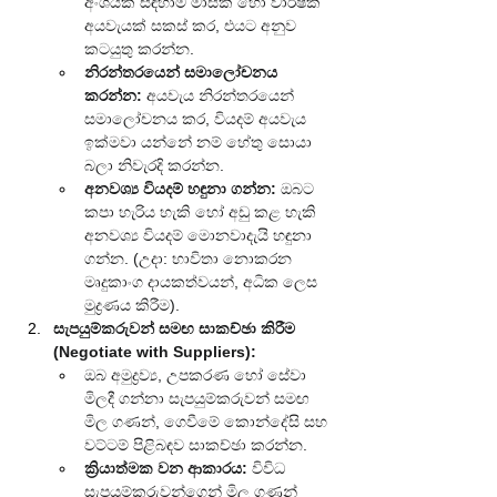
අංශයක් සඳහාම මාසික හෝ වාර්ෂික 
අයවැයක් සකස් කර, එයට අනුව 
කටයුතු කරන්න.
නිරන්තරයෙන් සමාලෝචනය 
කරන්න:
 අයවැය නිරන්තරයෙන් 
සමාලෝචනය කර, වියදම් අයවැය 
ඉක්මවා යන්නේ නම් හේතු සොයා 
බලා නිවැරදි කරන්න.
අනවශ්‍ය වියදම් හඳුනා ගන්න:
 ඔබට 
කපා හැරිය හැකි හෝ අඩු කළ හැකි 
අනවශ්‍ය වියදම් මොනවාදැයි හඳුනා 
ගන්න. (උදා: භාවිතා නොකරන 
මෘදුකාංග දායකත්වයන්, අධික ලෙස 
මුද්‍රණය කිරීම).
සැපයුම්කරුවන් සමඟ සාකච්ඡා කිරීම 
(Negotiate with Suppliers):
ඔබ අමුද්‍රව්‍ය, උපකරණ හෝ සේවා 
මිලදී ගන්නා සැපයුම්කරුවන් සමඟ 
මිල ගණන්, ගෙවීමේ කොන්දේසි සහ 
වට්ටම් පිළිබඳව සාකච්ඡා කරන්න.
ක්‍රියාත්මක වන ආකාරය:
 විවිධ 
සැපයුම්කරුවන්ගෙන් මිල ගණන් 