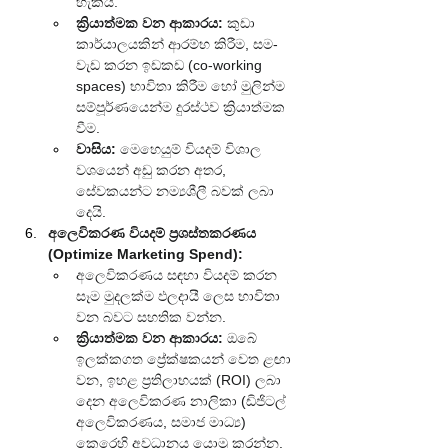
හැකියි.
ක්‍රියාත්මක වන ආකාරය:
 කුඩා 
කාර්යාලයකින් ආරම්භ කිරීම, සම-
වැඩ කරන ඉඩකඩ (co-working 
spaces) භාවිතා කිරීම හෝ මුලින්ම 
සම්පූර්ණයෙන්ම දුරස්ථව ක්‍රියාත්මක 
වීම.
වාසිය:
 මෙහෙයුම් වියදම් විශාල 
වශයෙන් අඩු කරන අතර, 
සේවකයන්ට නම්‍යශීලී බවක් ලබා 
දෙයි.
අලෙවිකරණ වියදම් ප්‍රශස්තකරණය 
(Optimize Marketing Spend):
අලෙවිකරණය සඳහා වියදම් කරන 
සෑම මුදලක්ම ඵලදායී ලෙස භාවිතා 
වන බවට සහතික වන්න.
ක්‍රියාත්මක වන ආකාරය:
 ඔබේ 
ඉලක්කගත ප්‍රේක්ෂකයන් වෙත ළඟා 
වන, ඉහළ ප්‍රතිලාභයක් (ROI) ලබා 
දෙන අලෙවිකරණ නාලිකා (ඩිජිටල් 
අලෙවිකරණය, සමාජ මාධ්‍ය) 
කෙරෙහි අවධානය යොමු කරන්න.