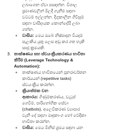
ලබාගෙන ඒවා සසඳන්න. විශාල 
ප්‍රමාණවලින් මිලදී ගැනීම් සඳහා 
වට්ටම් ඉල්ලන්න. දිගුකාලීන ගිවිසුම් 
සඳහා වාසිදායක කොන්දේසි ලබා 
ගන්න.
වාසිය:
 මෙය ඔබේ නිෂ්පාදන වියදම් 
සැලකිය යුතු ලෙස අඩු කර ගත හැකි 
සෘජු ක්‍රමයකි.
තාක්ෂණය සහ ස්වයංක්‍රීයකරණය භාවිතා 
කිරීම (Leverage Technology & 
Automation):
තාක්ෂණය භාවිතයෙන් පුනරාවර්තන 
කාර්යයන් (repetitive tasks) 
ස්වයංක්‍රීය කරන්න.
ක්‍රියාත්මක වන 
ආකාරය:
 ගිණුම්කරණය, වැටුප් 
ගෙවීම්, පාරිභෝගික සේවා 
(chatbots), අලෙවිකරණ ව්‍යාපාර 
වැනි දේ සඳහා මෘදුකාංග හෝ වේදිකා 
භාවිතා කරන්න.
වාසිය:
 මෙය මිනිස් ශ්‍රමය සඳහා යන 