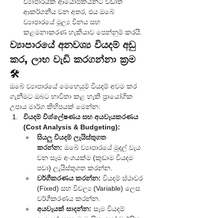
ව්‍යාපාරයක් ආයෝජකයන්ට වඩාත් 
ආකර්ශනීය වන අතර, එය ඔබේ 
ව්‍යාපාරයේ මූල්‍ය විනය සහ 
කළමනාකරණ හැකියාව පෙන්නුම් කරයි.
ව්‍යාපාරයේ අනවශ්‍ය වියදම් අඩු 
කර, ලාභ වැඩි කරගන්නා ක්‍රම 
🛠️
ඔබේ ව්‍යාපාරයේ මෙහෙයුම් වියදම් අවම කර 
ගැනීමට ඔබට භාවිතා කළ හැකි ප්‍රායෝගික 
උපාය මාර්ග කිහිපයක් මෙන්න:
වියදම් විශ්ලේෂණය සහ අයවැයකරණය 
(Cost Analysis & Budgeting):
සියලු වියදම් ලැයිස්තුගත 
කරන්න:
 ඔබේ ව්‍යාපාරයේ මුදල් වැය 
වන සෑම අංශයක්ම (කුඩාම වියදම 
පවා) ලැයිස්තුගත කරන්න.
වර්ගීකරණය කරන්න:
 වියදම් ස්ථාවර 
(Fixed) සහ විචල්‍ය (Variable) ලෙස 
වර්ගීකරණය කරන්න.
අයවැයක් සාදන්න:
 සෑම වියදම් 