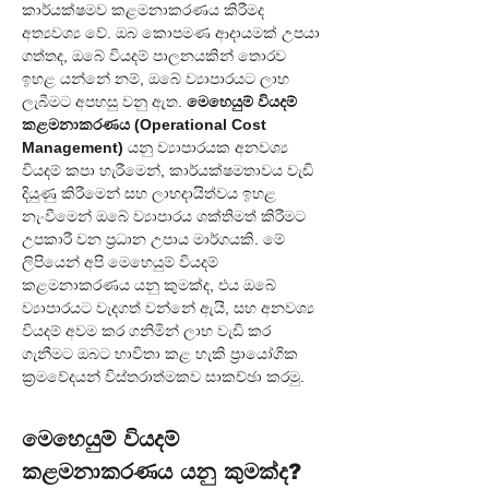
කාර්යක්ෂමව කළමනාකරණය කිරීමද 
අත්‍යවශ්‍ය වේ. ඔබ කොපමණ ආදායමක් උපයා 
ගත්තද, ඔබේ වියදම් පාලනයකින් තොරව 
ඉහළ යන්නේ නම්, ඔබේ ව්‍යාපාරයට ලාභ 
ලැබීමට අපහසු වනු ඇත. 
මෙහෙයුම් වියදම් 
කළමනාකරණය (Operational Cost 
Management)
 යනු ව්‍යාපාරයක අනවශ්‍ය 
වියදම් කපා හැරීමෙන්, කාර්යක්ෂමතාවය වැඩි 
දියුණු කිරීමෙන් සහ ලාභදායිත්වය ඉහළ 
නැංවීමෙන් ඔබේ ව්‍යාපාරය ශක්තිමත් කිරීමට 
උපකාරී වන ප්‍රධාන උපාය මාර්ගයකි. මේ 
ලිපියෙන් අපි මෙහෙයුම් වියදම් 
කළමනාකරණය යනු කුමක්ද, එය ඔබේ 
ව්‍යාපාරයට වැදගත් වන්නේ ඇයි, සහ අනවශ්‍ය 
වියදම් අවම කර ගනිමින් ලාභ වැඩි කර 
ගැනීමට ඔබට භාවිතා කළ හැකි ප්‍රායෝගික 
ක්‍රමවේදයන් විස්තරාත්මකව සාකච්ඡා කරමු.
මෙහෙයුම් වියදම් 
කළමනාකරණය යනු කුමක්ද? 