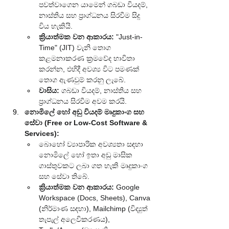
පවත්වාගෙන යාමෙන් ගබඩා වියදම්, 
නාස්තිය සහ ප්‍රාග්ධනය සිරවීම සිදු 
විය හැකියි.
ක්‍රියාත්මක වන ආකාරය:
 "Just-in-
Time" (JIT) වැනි තොග 
කළමනාකරණ ක්‍රමවේද භාවිතා 
කරන්න, එහිදී අවශ්‍ය විට පමණක් 
තොග ඇණවුම් කරනු ලැබේ.
වාසිය:
 ගබඩා වියදම්, නාස්තිය සහ 
ප්‍රාග්ධනය සිරවීම අවම කරයි.
නොමිලේ හෝ අඩු වියදම් මෘදුකාංග සහ 
සේවා (Free or Low-Cost Software & 
Services):
බොහෝ ව්‍යාපාරික අවශ්‍යතා සඳහා 
නොමිලේ හෝ ඉතා අඩු මාසික 
ගාස්තුවකට ලබා ගත හැකි මෘදුකාංග 
සහ සේවා තිබේ.
ක්‍රියාත්මක වන ආකාරය:
 Google 
Workspace (Docs, Sheets), Canva 
(නිර්මාණ සඳහා), Mailchimp (විද්‍යුත් 
තැපැල් අලෙවිකරණය), 