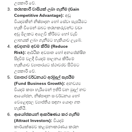
උපකාරී වේ.
තරඟකාරී වාසියක් ලබා ගැනීම (Gain 
Competitive Advantage):
 අඩු 
වියදමකින් නිෂ්පාදන හෝ සේවා සැපයීමට 
හැකි වීමෙන් ඔබට තරඟකරුවන්ට වඩා 
අඩු මිලකට අලෙවි කිරීමට හෝ වැඩි 
ලාභයක් ලබා ගැනීමට හැකියාව ලැබේ.
අවදානම අවම කිරීම (Reduce 
Risk):
 ආර්ථික අවපාත හෝ අනපේක්ෂිත 
සිදුවීම් වලදී වියදම් පාලනය කිරීමේ 
හැකියාව ව්‍යාපාරයට ස්ථාවරව සිටීමට 
උපකාරී වේ.
ව්‍යාපාර වර්ධනයට අරමුදල් සැපයීම 
(Fund Business Growth):
 අනවශ්‍ය 
වියදම් කපා හැරීමෙන් ඉතිරි වන මුදල් නව 
ආයෝජන, නිෂ්පාදන සංවර්ධනය හෝ 
වෙළෙඳපල ව්‍යාප්තිය සඳහා යොදා ගත 
හැකියි.
ආයෝජකයන් ආකර්ෂණය කර ගැනීම 
(Attract Investors):
 වියදම් 
කාර්යක්ෂමව කළමනාකරණය කරන 