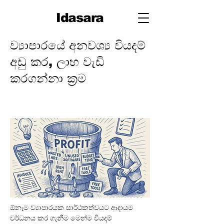
Idasara
ව්‍යාපාරයේ අනවශ්‍ය වියදම්
අඩු කර, ලාභ වැඩි
කරගන්නා ක්‍රම
ඕනෑම ව්‍යාපාරයක සාර්ථකත්වයට ආදායම 
වර්ධනය කර ගැනීම මෙන්ම වියදම් 