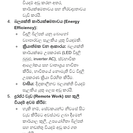
වියදම් අඩු කරන අතර, 
කාර්යක්ෂමතාවය සහ නිරවද්‍යතාවය 
වැඩි කරයි.
බලශක්ති කාර්යක්ෂමතාවය (Energy 
Efficiency):
විදුලි බිල්පත් යනු බොහෝ 
ව්‍යාපාරවල සැලකිය යුතු වියදමකි.
ක්‍රියාත්මක වන ආකාරය:
 බලශක්ති 
කාර්යක්ෂම උපකරණ (LED විදුලි 
බුබුළු, inverter AC), ස්වභාවික 
ආලෝකය සහ වාතාශ්‍රය භාවිතා 
කිරීම, භාවිතයේ නොමැති විට විදුලි 
උපකරණ ක්‍රියා විරහිත කිරීම.
වාසිය:
 දිගුකාලීනව බලශක්ති වියදම් 
සැලකිය යුතු ලෙස අඩු කරයි.
දුරස්ථ වැඩ (Remote Work) සහ කුලී 
වියදම් අවම කිරීම:
හැකි නම්, සේවකයන්ට නිවසේ සිට 
වැඩ කිරීමට අවස්ථාව ලබා දීමෙන් 
කාර්යාල කුලී, උපයෝගිතා බිල්පත් 
සහ නඩත්තු වියදම් අඩු කර ගත 