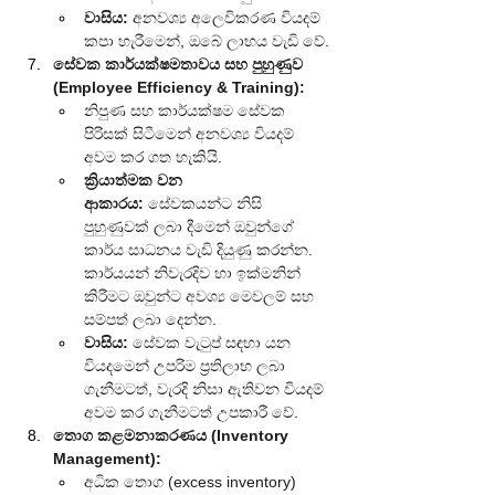
වාසිය:
 අනවශ්‍ය අලෙවිකරණ වියදම් 
කපා හැරීමෙන්, ඔබේ ලාභය වැඩි වේ.
සේවක කාර්යක්ෂමතාවය සහ පුහුණුව 
(Employee Efficiency & Training):
නිපුණ සහ කාර්යක්ෂම සේවක 
පිරිසක් සිටීමෙන් අනවශ්‍ය වියදම් 
අවම කර ගත හැකියි.
ක්‍රියාත්මක වන 
ආකාරය:
 සේවකයන්ට නිසි 
පුහුණුවක් ලබා දීමෙන් ඔවුන්ගේ 
කාර්ය සාධනය වැඩි දියුණු කරන්න. 
කාර්යයන් නිවැරදිව හා ඉක්මනින් 
කිරීමට ඔවුන්ට අවශ්‍ය මෙවලම් සහ 
සම්පත් ලබා දෙන්න.
වාසිය:
 සේවක වැටුප් සඳහා යන 
වියදමෙන් උපරිම ප්‍රතිලාභ ලබා 
ගැනීමටත්, වැරදි නිසා ඇතිවන වියදම් 
අවම කර ගැනීමටත් උපකාරී වේ.
තොග කළමනාකරණය (Inventory 
Management):
අධික තොග (excess inventory) 