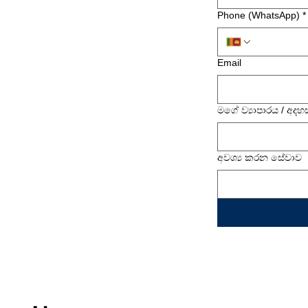
Phone (WhatsApp)
*
Email
මගේ ව්‍යාපාරය / අදහ
අවශ්‍ය කරන සේවාව