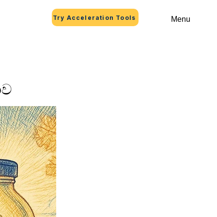
Try Acceleration Tools
Menu
ාව