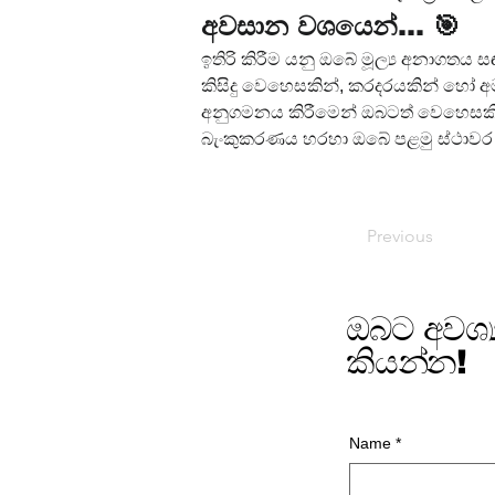
අවසාන වශයෙන්... 🎯
ඉතිරි කිරීම යනු ඔබේ මූල්‍ය අනාගතය
කිසිදු වෙහෙසකින්, කරදරයකින් හෝ 
අනුගමනය කිරීමෙන් ඔබටත් වෙහෙසකින
බැංකුකරණය හරහා ඔබේ පළමු ස්ථාවර
Previous
ඔබට අවශ්
කියන්න!
Name
*