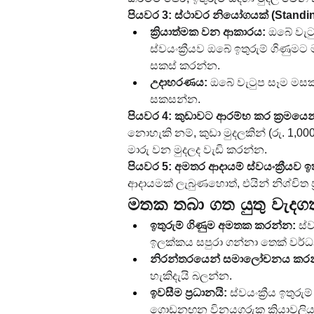
පියවර 3: ස්ථාවර නියෝගයක් (Stand
ක්‍රියාත්මක වන ආකාරය:
 ඔබේ වැටු
ස්වයංක්‍රීයව ඔබේ ඉතුරුම් ගිණු
සකස් කරන්න.
උදාහරණය:
 ඔබේ වැටුප සෑම මසකම
සකසන්න.
පියවර 4: කුඩාවට ආරම්භ කර ක්‍රමයෙන්
නොහැකි නම්, කුඩා මුදලකින් (රු. 1,00
මාරු වන මුදලද වැඩි කරන්න.
පියවර 5: අමතර ආදායම් ස්වයංක්‍රීයව ඉ
ආදායමක් ලැබුණහොත්, එයින් නිශ්චිත ප්‍
මතක තබා ගත යුතු වැදග
ඉතුරුම් ගිණුම අමතක කරන්න:
 ස්
ඉලක්කය සපුරා ගන්නා තෙක් වර්
නිරන්තරයෙන් සමාලෝචනය කරන
හැකිදැයි බලන්න.
ඉවසීම ප්‍රධානයි:
 ස්වයංක්‍රීය ඉත
ගොඩනඟන විනයගරුක ක්‍රියාවලිය