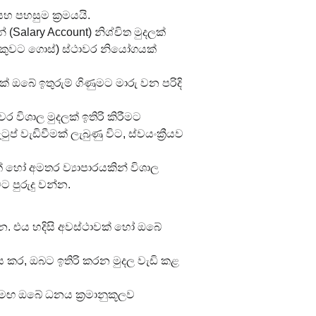
 සහ පහසුම ක්‍රමයයි.
(Salary Account) නිශ්චිත මුදලක් 
ැංකුවට ගොස්) ස්ථාවර නියෝගයක් 
ඔබේ ඉතුරුම් ගිණුමට මාරු වන පරිදි 
 විශාල මුදලක් ඉතිරි කිරීමට 
වැඩිවීමක් ලැබුණු විට, ස්වයංක්‍රීයව 
් හෝ අමතර ව්‍යාපාරයකින් විශාල 
ට පුරුදු වන්න.
ින්න. එය හදිසි අවස්ථාවක් හෝ ඔබේ 
 කර, ඔබට ඉතිරි කරන මුදල වැඩි කළ 
සමඟ ඔබේ ධනය ක්‍රමානුකූලව 