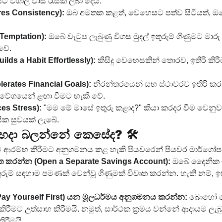
ට විශාල වාසි රැසක් ලබා දෙයි:
es Consistency):
 ඔබ අමතක කළත්, වෙහෙසට පත්ව සිටියත්, ඔබේ 
Temptation):
 ඔබේ වැටුප ලැබුණු විගස මුදල් ඉතුරුම් ගිණුමට මාරු
වේ.
uilds a Habit Effortlessly):
 කිසිදු වෙහෙසකින් තොරව, ඉතිරි කිරීම 
lerates Financial Goals):
 නිරන්තරයෙන් සහ ස්ථාවරව ඉතිරි කරන 
 වේගයෙන් ළඟා වීමට හැකි වේ.
es Stress):
 "මම මේ මාසේ ඉතුරු කළාද?" කියා කරදර වීම වෙනුවට
ික සුවයක් ලැබේ.
ම අත්හදා බලන්නේ කෙසේද? 🛠️
ම ආරම්භ කිරීමට අනුගමනය කළ හැකි පියවරෙන් පියවර මාර්ගෝ
ෘත කරන්න (Open a Separate Savings Account):
 ඔබේ දෛනික ග
ුරුම් සඳහාම පමණක් වෙන්වූ ගිණුමක් විවෘත කරන්න. හැකි නම්,
ay Yourself First) යන මූලධර්මය අනුගමනය කරන්න:
 බොහෝ ද
 කිරීමට උත්සාහ කිරීමයි. නමුත්, සාර්ථක ක්‍රමය වන්නේ ආදායම ලැබු
ිරීමයි.