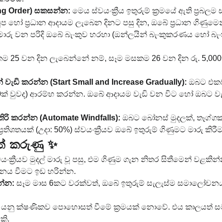
ing Order) සකසන්න:
 මෙය ස්වයංක්‍රීය ඉතුරුම් ක්‍රමයේ ඇති ප්‍රබලම
ප හෝ ප්‍රධාන ආදායම ලැබෙන දිනට පසු දින, ඔබේ ප්‍රධාන ගිණුමෙන් 
මට මාරු වන පරිදි ඔබේ බැංකුව හරහා (ඔන්ලයින් බැංකුකරණය හෝ බ
 25 වන දින ලැබෙන්නේ නම්, සෑම මසකම 26 වන දින රු. 5,000ක් 
 වැඩි කරන්න (Start Small and Increase Gradually):
 ඔබට එකවර
0ක් වුවද) ආරම්භ කරන්න. ඔබේ ආදායම වැඩි වන විට හෝ ඔබට වැටුප් 
තිරි කරන්න (Automate Windfalls):
 ඔබට බෝනස් මුදලක්, තෑග්ගක
රතිශතයක් (උදා: 50%) ස්වයංක්‍රීයව ඔබේ ඉතුරුම් ගිණුමට මාරු කිරීම
ත් කරුණු ✨
වයංක්‍රීයව මුදල් මාරු වූ පසු, එම ගිණුම ගැන නිතර සිතීමෙන් වළක
ධනය වීමට ඉඩ හරින්න.
්න:
 සෑම මාස 6කට වරක්වත්, ඔබේ ඉතුරුම් සැලැස්ම සමාලෝචනය
ුරුම් යනු ක්ෂණිකව පොහොසත් වීමේ ක්‍රමයක් නොවේ. එය කාලයත් 
කි.