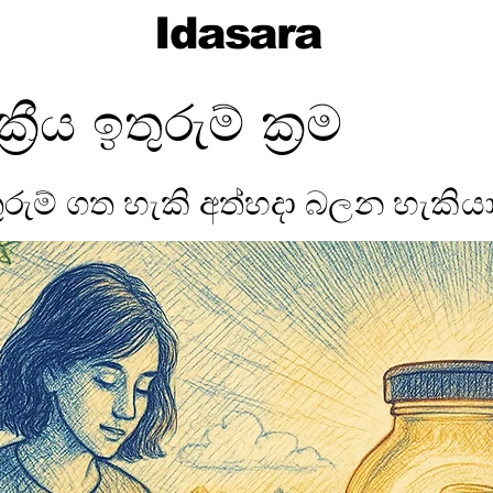
Idasara
්‍රීය ඉතුරුම් ක්‍රම
ුරුම් ගත හැකි අත්හදා බලන හැකිය