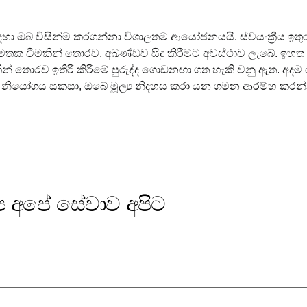
 සඳහා ඔබ විසින්ම කරගන්නා විශාලතම ආයෝජනයයි. ස්වයංක්‍රීය ඉත
අමතක වීමකින් තොරව, අඛණ්ඩව සිදු කිරීමට අවස්ථාව ලැබේ. ඉහ
් තොරව ඉතිරි කිරීමේ පුරුද්ද ගොඩනඟා ගත හැකි වනු ඇත. අදම
 නියෝගය සකසා, ඔබේ මූල්‍ය නිදහස කරා යන ගමන ආරම්භ කරන
‍ය අපේ සේවාව අපිට