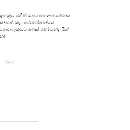
ුරුම් ක්‍රම මගින් ඔබට එම ආයෝජනය 
ත සඳහන් කළ මාර්ගෝපදේශය 
 ඔබේ බැංකුවට ගොස් හෝ ඔන්ලයින් 
්න!
Next