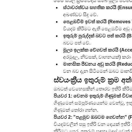
මෙම සරල ක්‍රමවේදය ඔබේ මූල්‍ය ජීවිතය
ස්ථාවරත්වය සහතික කරයි (Ensur
අඛණ්ඩව සිදු වේ.
පෙළඹවීම් ඉවත් කරයි (Removes 
වියදම් කිරීමට ඇති පෙළඹවීම අඩු 
ඉතුරුම් පුරුද්දක් බවට පත් කරයි (B
බවට පත් වේ.
මූල්‍ය ඉලක්ක වේගවත් කරයි (Acce
අරමුදල, නිවසක්, වාහනයක්) කරා
මානසික පීඩනය අඩු කරයි (Reduc
වන බව දැන සිටීමෙන් ඔබට මානස
ස්වයංක්‍රීය ඉතුරුම් ක්‍ර
ඔබටත් වෙහෙසකින් තොරව ඉතිරි කිරී
පියවර 1: වෙනම ඉතුරුම් ගිණුමක් විව
ගිණුමෙන් සම්පූර්ණයෙන්ම වෙන්වූ, ඉත
ගිණුමක් තෝරා ගන්න.
පියවර 2: "පළමුව ඔබටම ගෙවන්න" (P
වියදම්වලින් පසු ඉතිරි වන දෙයක් ඉතිරි
කිරීමට පෙර, ඉතුරුම් සඳහා මුදල් වෙන් ක