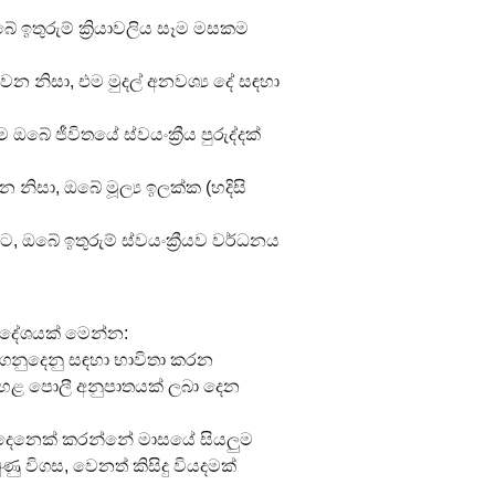
ඉතුරුම් ක්‍රියාවලිය සෑම මසකම 
 වන නිසා, එම මුදල් අනවශ්‍ය දේ සඳහා 
ඔබේ ජීවිතයේ ස්වයංක්‍රීය පුරුද්දක් 
නිසා, ඔබේ මූල්‍ය ඉලක්ක (හදිසි 
, ඔබේ ඉතුරුම් ස්වයංක්‍රීයව වර්ධනය 
පදේශයක් මෙන්න:
නුදෙනු සඳහා භාවිතා කරන 
 ඉහළ පොලී අනුපාතයක් ලබා දෙන 
ෙනෙක් කරන්නේ මාසයේ සියලුම 
ණු විගස, වෙනත් කිසිදු වියදමක් 