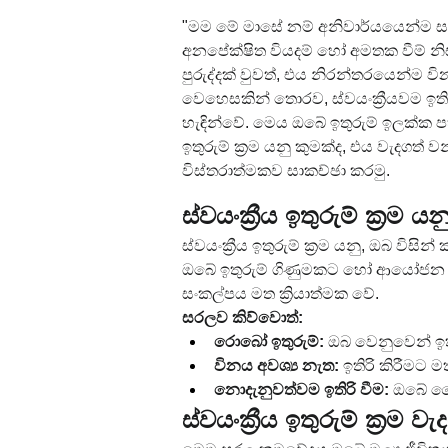
"මම මේ මාසේ නම් අනිවාර්යයෙන්ම සල
අනපේක්ෂිත වියදම් හෝ අමතක වීම් නිසා 
පුරුද්දක් වුවත්, එය නිරන්තරයෙන්
වෙහෙසකින් තොරව, ස්වයංක්‍රීයවම ඉතිරි 
හැඳින්වේ. මෙය ඔබේ ඉතුරුම් ඉලක්ක පහ
ඉතුරුම් ක්‍රම යනු කුමක්ද, එය වැදග
විස්තරාත්මකව සාකච්ඡා කරමු.
ස්වයංක්‍රීය ඉතුරුම් ක්‍රම ය
ස්වයංක්‍රීය ඉතුරුම් ක්‍රම යනු, ඔබ විස
ඔබේ ඉතුරුම් ගිණුමකට හෝ ආයෝජන ගිණු
සංකල්පය මත ක්‍රියාත්මක වේ.
සරලව කිව්වොත්:
රොබෝ ඉතුරුම්:
 ඔබ වෙනුවෙන් ඉත
විනය අවශ්‍ය නැත:
 ඉතිරි කිරීමට
නොදැනුවත්වම ඉතිරි වීම:
 ඔබේ දෛ
ස්වයංක්‍රීය ඉතුරුම් ක්‍රම