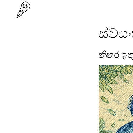
ස්වයංක
නිතර ඉත