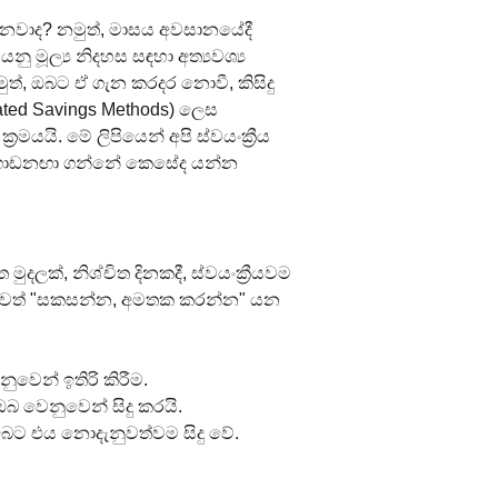
තනවාද? නමුත්, මාසය අවසානයේදී 
 මූල්‍ය නිදහස සඳහා අත්‍යවශ්‍ය 
්, ඔබට ඒ ගැන කරදර නොවී, කිසිදු 
omated Savings Methods) ලෙස 
යි. මේ ලිපියෙන් අපි ස්වයංක්‍රීය 
ද්ද ගොඩනඟා ගන්නේ කෙසේද යන්න 
මුදලක්, නිශ්චිත දිනකදී, ස්වයංක්‍රීයවම 
" හෙවත් "සකසන්න, අමතක කරන්න" යන 
වෙන් ඉතිරි කිරීම.
බ වෙනුවෙන් සිදු කරයි.
 ඔබට එය නොදැනුවත්වම සිදු වේ.