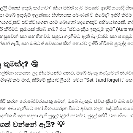
්ලි ටිකක් ඉතුරු කරනවා" කියා ඔබත් සෑම මසකම ආරම්භයේදී සි
ඔබේ ඉතුරුම් ඉලක්කය සිහිනයක් පමණක් වී තිබේද? ඉතිරි කිරීම යනු
ම විනයගරුකව පවත්වාගෙන යාම බොහෝ දෙනෙකුට අභියෝගයකි. නමුත
කිරීමට ක්‍රමයක් තිබේ නම්? එය "ස්වයංක්‍රීය ඉතුරුම් ක්‍රම" (Aut
සුවෙන් සහ සහතිකවම සපුරා ගැනීමට ඇති බලවත්ම සහ පහසුම ක්‍රමය
ත් වන්නේ ඇයි, සහ ඔබටත් වෙහෙසකින් තොරව ඉතිරි කිරීමේ පුරු
නු කුමක්ද? 🤔
ින් කල්තියා සකසන ලද නියමයන්ට අනුව, ඔබේ බැංකු ගිණුමෙන් නිශ්චිත 
මකට මාරු කිරීමේ ක්‍රියාවලියයි. මෙය "Set it and forget it
ිරි කරන රොබෝවරයෙකු මෙන්, ඔබේ බැංකුව ස්වයංක්‍රීයව ඔබ වෙනු
 මතක තබා ගැනීමට හෝ විනයගරුක වීමට අවශ්‍ය නැත. පද්ධතිය එය ඔ
නික වියදම් සඳහා ඇති මුදල්වලින් වෙන්ව, මුදල් ඉතිරි වන නිසා,
 වැදගත් වන්නේ ඇයි? 💡