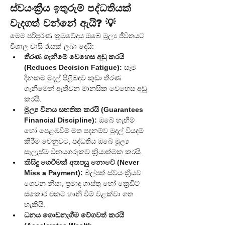
ස්වයංක්‍රීය ඉතුරුම් පද්ධතියක් 
වැදගත් වන්නේ ඇයි? 💡
මෙම පරිපූර්ණ ක්‍රමවේදය ඔබේ මූල්‍ය ජීවිතයට 
විශාල වාසි රැසක් ලබා දෙයි:
තීරණ ගැනීමේ වෙහෙස අඩු කරයි 
(Reduces Decision Fatigue):
 සෑම 
දිනකම මුදල් පිළිබඳව කුඩා තීරණ 
ගැනීමෙන් ඇතිවන මානසික වෙහෙස අඩු 
කරයි.
මූල්‍ය විනය සහතික කරයි (Guarantees 
Financial Discipline):
 ඔබේ හැඟීම් 
හෝ පෙළඹවීම් මත පදනම්ව මුදල් වියදම් 
කිරීම වෙනුවට, පද්ධතිය ඔබේ මූල්‍ය 
සැලැස්ම විනයගරුකව ක්‍රියාත්මක කරයි.
කිසිදු ගෙවීමක් අතපසු නොවේ (Never 
Miss a Payment):
 බිල්පත් ස්වයංක්‍රීයව 
ගෙවන නිසා, ප්‍රමාද ගාස්තු හෝ ක්‍රෙඩිට් 
ස්කෝර් එකට හානි වීම් වළක්වා ගත 
හැකියි.
ධනය ගොඩනැගීම වේගවත් කරයි 