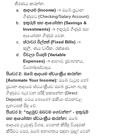
තීරණය කරන්න.
ආදායම (Income)
 -> ඔබේ ප්‍රධාන 
ගිණුමට (Checking/Salary Account).
ඉතුරුම් සහ ආයෝජන (Savings & 
Investments)
 -> ඉතුරුම් ගිණුම් සහ 
ආයෝජන ගිණුම් වෙත.
ස්ථාවර බිල්පත් (Fixed Bills)
 -> 
කුලී, ණය වාරික, රක්ෂණ.
විචල්‍ය වියදම් (Variable 
Expenses)
 -> ආහාර, ප්‍රවාහනය, 
විනෝදාස්වාදය.
පියවර 2: ඔබේ ආදායම ස්වයංක්‍රීය කරන්න 
(Automate Your Income):
 ඔබේ වැටුප හෝ 
ප්‍රධාන ආදායම ස්වයංක්‍රීයව ඔබේ ප්‍රධාන බැංකු 
ගිණුමට බැර වන පරිදි සකසන්න (Direct 
Deposit). මෙය බොහෝ රැකියා ස්ථානවල 
දැනටමත් සිදු වේ.
පියවර 3: "පළමුව ඔබටම ගෙවන්න" - ඉතුරුම් 
සහ ආයෝජන ස්වයංක්‍රීය කරන්න:
 ඔබේ 
ආදායම ලැබුණු විගස, වෙනත් කිසිදු වියදමක් 
කිරීමට පෙර, ඔබේ අනාගතය සඳහා මුදල් වෙන් 