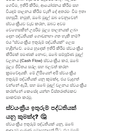
ගෙවීම, ඉතිරි කිරීම, ආයෝජනය කිරීම සහ 
වියදම් පාලනය කිරීම වැනි දේ අතරමං වීම ඉතා 
පහසුයි. නමුත්, ඔබේ මුදල් ඔබ වෙනුවෙන් 
ස්වයංක්‍රීයව වැඩ කරන, ඔබට අවම 
වෙහෙසකින් උපරිම මූල්‍ය පාලනයක් ලබා 
දෙන පද්ධතියක් ගොඩනඟා ගත හැකි නම්? 
එය "ස්වයංක්‍රීය ඉතුරුම් පද්ධතියක්" ලෙස 
හැඳින්වේ. මෙය හුදෙක් ඉතිරි කිරීම ස්වයංක්‍රීය 
කිරීමක් පමණක් නොව, ඔබේ සම්පූර්ණ මුදල් 
චලනය (Cash Flow) ස්වයංක්‍රීය කර, ඔබේ 
මූල්‍ය ජීවිතය සරල සහ බලවත් කරන 
ක්‍රමවේදයකි. මේ ලිපියෙන් අපි ස්වයංක්‍රීය 
ඉතුරුම් පද්ධතියක් යනු කුමක්ද, එය වැදගත් 
වන්නේ ඇයි, සහ ඔබේ මුදල් චලනය ස්වයංක්‍රීය 
කරන්නේ කෙසේද යන්න විස්තරාත්මකව 
සාකච්ඡා කරමු.
ස්වයංක්‍රීය ඉතුරුම් පද්ධතියක් 
යනු කුමක්ද? 🤔
ස්වයංක්‍රීය ඉතුරුම් පද්ධතියක් යනු, ඔබේ 
ආදායම ලැබුණු මොහොතේ සිට, එය ඔබේ 