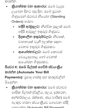
කරන්න.
ක්‍රියාත්මක වන ආකාරය:
 ඔබේ වැටුප 
ලැබෙන දිනට පසු දින, ඔබේ ප්‍රධාන 
ගිණුමෙන් ස්ථාවර නියෝග (Standing 
Orders) හරහා:
හදිසි අරමුදලට:
 නිශ්චිත මුදලක් ඔබේ 
හදිසි අරමුදල් ඉතුරුම් ගිණුමට.
දිගුකාලීන ඉතුරුම්වලට:
 නිවසක්, 
වාහනයක් වැනි ඉලක්ක සඳහා 
වෙනම ඉතුරුම් ගිණුමකට.
ආයෝජනවලට:
 ඔබේ කොටස් 
වෙළෙඳපොළ හෝ වෙනත් 
ආයෝජන ගිණුමකට.
පියවර 4: ඔබේ බිල්පත් ගෙවීම් ස්වයංක්‍රීය 
කරන්න (Automate Your Bill 
Payments):
 ප්‍රමාද ගාස්තු සහ කරදරවලින් 
මිදෙන්න.
ක්‍රියාත්මක වන ආකාරය:
 ඔබේ ස්ථාවර 
මාසික බිල්පත් (විදුලිය, ජලය, දුරකථන, 
අන්තර්ජාලය, රක්ෂණ, ණය වාරික) ඔබේ 
බැංකුව හරහා ස්වයංක්‍රීයව ගෙවෙන පරිදි 
සකසන්න (Automatic Bill Payment).