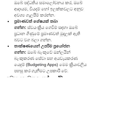
ඔබේ පද්ධතිය සමාලෝචනය කර, ඔබේ 
ආදායම, වියදම් හෝ ඉලක්කවලට අනුව 
අවශ්‍ය ගැලපීම් කරන්න.
ප්‍රමාණවත් ශේෂයක් තබා 
ගන්න:
 ස්වයංක්‍රීය ගෙවීම් සඳහා ඔබේ 
ප්‍රධාන ගිණුමේ ප්‍රමාණවත් මුදලක් ඇති 
බවට වග බලා ගන්න.
තාක්ෂණයෙන් උපරිම ප්‍රයෝජන 
ගන්න:
 ඔබේ බැංකුවේ ඔන්ලයින් 
බැංකුකරණ සේවා සහ අයවැයකරණ 
යෙදුම් (Budgeting Apps) මෙම ක්‍රියාවලිය 
පහසු කර ගැනීමට උපකාරී වේ.
අවසාන වශයෙන්... 🎯
ස්වයංක්‍රීය ඉතුරුම් පද්ධතියක් යනු ඔබේ මූල්‍ය 
ජීවිතය සරල, විනයගරුක සහ බලවත් කරන 
ක්‍රමවේදයකි. එය ඔබට කාලය සහ මානසික 
ශක්තිය ඉතිරි කර දෙන අතර, ඔබේ මූල්‍ය 
ඉලක්ක කරා ස්ථාවරව සහ සහතිකවම ළඟා 
වීමට මග පාදයි. ඉහත සඳහන් කළ 
මාර්ගෝපදේශය අනුගමනය කිරීමෙන් ඔබටත් 
ඔබේම මූල්‍ය යන්ත්‍රය ගොඩනඟා ගත හැකි වනු 