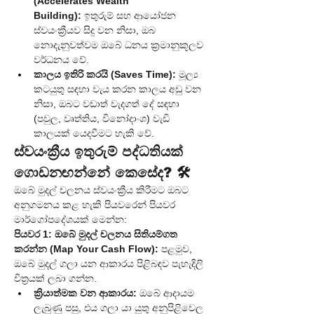
(Accelerates Wealth 
Building):
 ඉතුරුම් සහ ආයෝජන 
ස්වයංක්‍රීයව සිදු වන නිසා, ඔබ 
නොදැනුවත්වම ඔබේ ධනය ක්‍රමානුකූලව 
වර්ධනය වේ.
කාලය ඉතිරි කරයි (Saves Time):
 මූල්‍ය 
කටයුතු සඳහා වැය කරන කාලය අඩු වන 
නිසා, ඔබට වඩාත් වැදගත් දේ සඳහා 
(පවුල, වෘත්තිය, විනෝදාංශ) වැඩි 
කාලයක් යෙදවීමට හැකි වේ.
ස්වයංක්‍රීය ඉතුරුම් පද්ධතියක් 
ගොඩනඟන්නේ කෙසේද? 🛠️
ඔබේ මුදල් චලනය ස්වයංක්‍රීය කිරීමට ඔබට 
අනුගමනය කළ හැකි පියවරෙන් පියවර 
මාර්ගෝපදේශයක් මෙන්න:
පියවර 1: ඔබේ මුදල් චලනය සිතියම්ගත 
කරන්න (Map Your Cash Flow):
 පළමුව, 
ඔබේ මුදල් ගලා යන ආකාරය පිළිබඳව පැහැදිලි 
චිත්‍රයක් ලබා ගන්න.
ක්‍රියාත්මක වන ආකාරය:
 ඔබේ ආදායම 
ලැබුණු පසු, එය ගලා යා යුතු අනුපිළිවෙල 