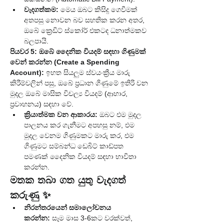
වැදගත්කම:
 මෙය ඔබට කිසිදු ගෙවීමක් 
අතපසු නොවන බව සහතික කරන අතර, 
ඔබේ ක්‍රෙඩිට් ස්කෝර් එකටද ධනාත්මකව 
බලපායි.
පියවර 5: ඔබේ දෛනික වියදම් සඳහා ගිණුමක් 
වෙන් කරන්න (Create a Spending 
Account):
 ඉහත සියලුම ස්වයංක්‍රීය මාරු 
කිරීම්වලින් පසු, ඔබේ ප්‍රධාන ගිණුමේ ඉතිරි වන 
මුදල ඔබේ මාසික විචල්‍ය වියදම් (ආහාර, 
ප්‍රවාහනය) සඳහා වේ.
ක්‍රියාත්මක වන ආකාරය:
 ඔබට එම මුදල 
පාලනය කර ගැනීමට අපහසු නම්, එම 
මුදල වෙනම ගිණුමකට මාරු කර, එම 
ගිණුමට සම්බන්ධ ඩෙබිට් කාඩ්පත 
පමණක් දෛනික වියදම් සඳහා භාවිතා 
කරන්න.
මතක තබා ගත යුතු වැදගත් 
කරුණු ✨
නිරන්තරයෙන් සමාලෝචනය 
කරන්න:
 සෑම මාස 3-6කට වරක්වත්, 