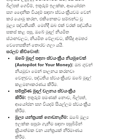
බිල්පත් ගෙවීම්, ඉතුරුම් ඉලක්ක, ආයෝජන 
සහ දෛනික වියදම් සඳහා ස්වයංක්‍රීයවම වෙන් 
කර යොමු කරන, එකිනෙකට සම්බන්ධ වූ 
මූල්‍ය පද්ධතියකි. මෙහිදී ඔබ එක් වරක් පද්ධතිය 
සකස් කළ පසු, ඔබේ මුදල් නියමිත 
ස්ථානවලට, නියමිත වේලාවට, කිසිදු අමතර 
වෙහෙසකින් තොරව ගලා යයි.
සරලව කිව්වොත්:
ඔබේ මුදල් සඳහා ස්වයංක්‍රීය නියමුවෙක් 
(Autopilot for Your Money):
 ඔබ ගුවන් 
නියමුවා මෙන් පාලනය කරනවා 
වෙනුවට, පද්ධතිය ස්වයංක්‍රීයව ඔබේ මුදල් 
කළමනාකරණය කිරීම.
සම්පූර්ණ මුදල් චලනය ස්වයංක්‍රීය 
කිරීම:
 ඉතුරුම් පමණක් නොව, බිල්පත්, 
ආයෝජන සහ වියදම් සියල්ලම ස්වයංක්‍රීය 
කිරීම.
මූල්‍ය යන්ත්‍රයක් ගොඩනැගීම:
 ඔබේ මූල්‍ය 
ඉලක්ක සපුරා ගැනීම සඳහා පසුබිමින් 
ක්‍රියාත්මක වන යන්ත්‍රයක් නිර්මාණය 
කිරීම.