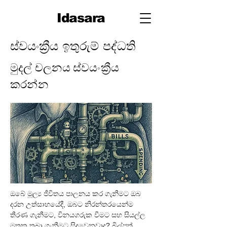
Idasara
ස්වයංක්‍රීය ඉතුරුම් පද්ධති
මුදල් චලනය ස්වයංක්‍රීය
කරන්න
ඔබේ මූල්‍ය ජීවිතය පාලනය කර ගැනීමට ඔබ 
දරන උත්සාහයේදී, ඔබට නිරන්තරයෙන්ම 
තීරණ ගැනීමට, විනයගරුක වීමට සහ සියල්ල 
මතක තබා ගැනීමට සිදුවෙනවාද? බිල්පත් 