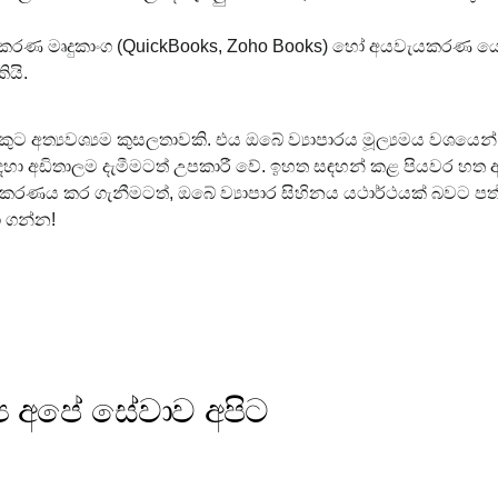
ම්කරණ මෘදුකාංග (QuickBooks, Zoho Books) හෝ අයවැයකරණ යෙදු
යි.
කුට අත්‍යවශ්‍යම කුසලතාවකි. එය ඔබේ ව්‍යාපාරය මූල්‍යමය වශයෙන
සඳහා අඩිතාලම දැමීමටත් උපකාරී වේ. ඉහත සඳහන් කළ පියවර හත
ාකරණය කර ගැනීමටත්, ඔබේ ව්‍යාපාර සිහිනය යථාර්ථයක් බවට පත්
ා ගන්න!
‍ය අපේ සේවාව අපිට