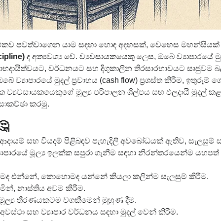
ාර්ථකව පවත්වාගෙන යාම සඳහා හොඳ අදහසක්, වෙහෙස මහන්සියක් 
cipline)
 ද අත්‍යවශ්‍ය වේ. ව්‍යවසායකයෙකු ලෙස, ඔබේ ව්‍යාපාරය
ාභදායිත්වයට, වර්ධනයට සහ දිගුකාලීන තිරසාරභාවයට සෘජුවම 
ේ ව්‍යාපාරයේ මුදල් ප්‍රවාහය (cash flow) ප්‍රශස්ත කිරීම, ඉතුරු
ර්ථක ව්‍යවසායකයෙකුගේ මූල්‍ය පරිපාලන ශිල්පය සහ ඵලදායී මු
සාකච්ඡා කරමු.
🤔
් ආදායම් සහ වියදම් පිළිබඳව පැහැදිලි අවබෝධයක් ඇතිව, සැලසුම් 
ාපාරයේ මූල්‍ය ඉලක්ක සපුරා ගැනීම සඳහා නිරන්තරයෙන්ම යහපත් මූල
මද එන්නේ, කොහොමද යන්නේ කියලා කලින්ම සැලසුම් කිරීම.
ින්, නාස්තිය අවම කිරීම.
 මූල්‍ය තීරණයකටම වගකීමෙන් මුහුණ දීම.
ි අවස්ථා සහ ව්‍යාපාර වර්ධනය සඳහා මුදල් වෙන් කිරීම.