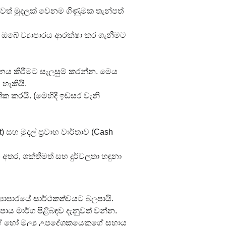
ණවත් මුදලක් වෙනම ගිණුමක තැන්පත් 
දී ඔබේ ව්‍යාපාරය ආරක්ෂා කර ගැනීමට 
 කිරීමට සැලසුම් කරන්න. මෙය 
හැකියි.
ක කරයි. (මෙහිදී ඉඩසර වැනි 
 සහ මුදල් ප්‍රවාහ වාර්තාව (Cash 
ෙන අතර, ශක්තිමත් සහ දුර්වලතා හඳුනා 
 ව්‍යාපාරයේ සාර්ථකත්වයට බලපායි.
 මාර්ග පිළිබඳව දැනුවත් වන්න.
ගේ හෝ මූල්‍ය උපදේශකයෙකුගේ සහාය 