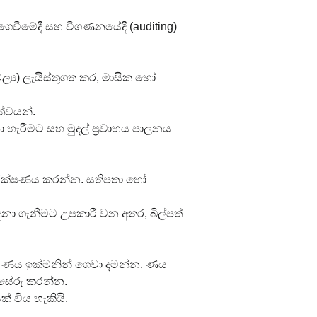
 ගෙවීමේදී සහ විගණනයේදී (auditing) 
ල්‍ය) ලැයිස්තුගත කර, මාසික හෝ 
කත්වයන්.
හැරීමට සහ මුදල් ප්‍රවාහය පාලනය 
රීක්ෂණය කරන්න. සතිපතා හෝ 
ඳුනා ගැනීමට උපකාරී වන අතර, බිල්පත් 
ිත ණය ඉක්මනින් ගෙවා දමන්න. ණය 
්සේරු කරන්න.
 විය හැකියි.