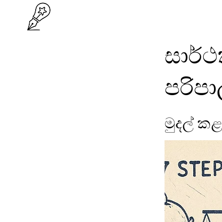
සාර්ථ
පරිප
මුදල් 