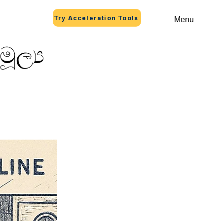
Try Acceleration Tools
Menu
ල්‍ය