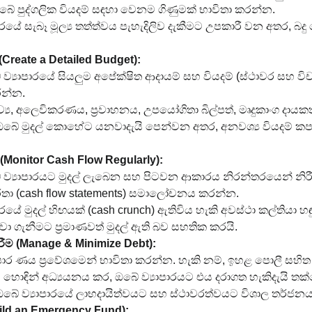
ේ පුද්ගලික වියදම් සඳහා වෙනම ගිණුමක් භාවිතා කරන්න.
රයේ සැබෑ මූල්‍ය තත්ත්වය පැහැදිලිව දැකීමට උපකාරී වන අතර, බදු
Create a Detailed Budget):
 ව්‍යාපාරයේ සියලුම අපේක්ෂිත ආදායම් සහ වියදම් (ස්ථාවර සහ විච
රන්න.
ුද්‍රව්‍ය, අලෙවිකරණය, ප්‍රවාහනය, උපයෝගිතා බිල්පත්, මෘදුකාංග දාය
ඔබේ මුදල් කොහේට යනවාදැයි පෙන්වන අතර, අනවශ්‍ය වියදම් කපා 
 (Monitor Cash Flow Regularly):
 ව්‍යාපාරයට මුදල් ලැබෙන සහ පිටවන ආකාරය නිරන්තරයෙන් නි
වාර්තා (cash flow statements) සමාලෝචනය කරන්න.
රයේ මුදල් හිඟයක් (cash crunch) ඇතිවිය හැකි අවස්ථා කල්තියා හ
 ගැනීමට ප්‍රමාණවත් මුදල් ඇති බව සහතික කරයි.
(Manage & Minimize Debt):
යාපාර ණය ප්‍රවේශමෙන් භාවිතා කරන්න. හැකි නම්, ඉහළ පොලී සහ
 හොඳින් අධ්‍යයනය කර, ඔබේ ව්‍යාපාරයට එය දරාගත හැකිදැයි තක
බේ ව්‍යාපාරයේ ලාභදායිත්වයට සහ ස්ථාවරත්වයට විශාල තර්ජනයක්
ild an Emergency Fund):