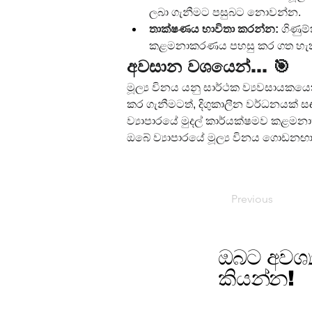
ලබා ගැනීමට පසුබට නොවන්න.
තාක්ෂණය භාවිතා කරන්න:
 ගිණු
කළමනාකරණය පහසු කර ගත හැකි
අවසාන වශයෙන්... 🎯
මූල්‍ය විනය යනු සාර්ථක ව්‍යවසායකයෙ
කර ගැනීමටත්, දිගුකාලීන වර්ධනයක් 
ව්‍යාපාරයේ මුදල් කාර්යක්ෂමව කළමන
ඔබේ ව්‍යාපාරයේ මූල්‍ය විනය ගොඩනඟ
Previous
ඔබට අවශ්
කියන්න!