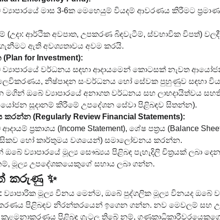
 ව්‍යාපාරයේ මාස 3-6ක මෙහෙයුම් වියදම් ආවරණය කිරීමට ප්‍රමා
ීම් (උදා: ආර්ථික අවපාත, උපකරණ බිඳවැටීම්, ස්වභාවික විපත්) වල
ැනීමට ඇති අවශ්‍යතාවය අවම කරයි.
Plan for Investment):
 ව්‍යාපාරයේ වර්ධනය සඳහා ආදායමෙන් කොටසක් නැවත ආයෝජනය
ලෙවිකරණය, නිෂ්පාදන සංවර්ධනය හෝ සේවක පුහුණුව සඳහා විය 
න මගින් ඔබේ ව්‍යාපාරයේ අනාගත වර්ධනය සහ ලාභදායිත්වය සහති
ෝජන සූදානම් කිරීමේ උපදේශන සේවා පිළිබඳව සිතන්න).
ය කරන්න (Regularly Review Financial Statements):
ආදායම් ප්‍රකාශය (Income Statement), ශේෂ පත්‍රය (Balance Sheet)
 (මාසිකව හෝ කාර්තුමය වශයෙන්) සමාලෝචනය කරන්න.
 ඔබේ ව්‍යාපාරයේ මූල්‍ය සෞඛ්‍යය පිළිබඳ පැහැදිලි චිත්‍රයක් ලබා ද
නම්, මූල්‍ය උපදේශකයෙකුගේ සහාය ලබා ගන්න.
ත් කරුණු ✨
:
 ව්‍යාපාරික මූල්‍ය විනය මෙන්ම, ඔබේ පුද්ගලික මූල්‍ය විනයද ඔබේ
ාකරණය පිළිබඳව නිරන්තරයෙන් ඉගෙන ගන්න. නව මෙවලම් සහ උපාය
‍ය කළමනාකරණය පිළිබඳ ගැටලු තිබේ නම්, ගණකාධිකාරීවරයෙකු