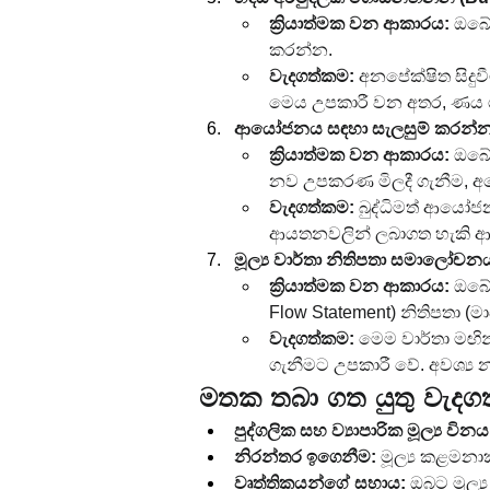
ක්‍රියාත්මක වන ආකාරය:
 ඔබේ
කරන්න.
වැදගත්කම:
 අනපේක්ෂිත සිදුව
මෙය උපකාරී වන අතර, ණය ග
ආයෝජනය සඳහා සැලසුම් කරන්න (
ක්‍රියාත්මක වන ආකාරය:
 ඔබේ
නව උපකරණ මිලදී ගැනීම, අ
වැදගත්කම:
 බුද්ධිමත් ආයෝජ
ආයතනවලින් ලබාගත හැකි ආය
මූල්‍ය වාර්තා නිතිපතා සමාලෝචන
ක්‍රියාත්මක වන ආකාරය:
 ඔබේ 
Flow Statement) නිතිපතා
වැදගත්කම:
 මෙම වාර්තා මඟින්
ගැනීමට උපකාරී වේ. අවශ්‍ය 
මතක තබා ගත යුතු වැදග
පුද්ගලික සහ ව්‍යාපාරික මූල්‍ය විනය
නිරන්තර ඉගෙනීම:
 මූල්‍ය කළමන
වෘත්තිකයන්ගේ සහාය:
 ඔබට මූල්