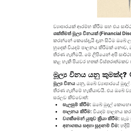
ව්‍යාපාරයක් ආරම්භ කිරීම සහ එය ස
ශක්තිමත් මූල්‍ය විනයක් (Financial Dis
කරන්නේ කෙසේදැයි දැන සිටීම ඔබේ ල
හුදෙක් වියදම් පාලනය කිරීමක් නොව, ඔබ
තීරණ ගැනීමයි. මේ ලිපියෙන් අපි සා
කළ හැකි පියවර හතක් විස්තරාත්මකව 
මූල්‍ය විනය යනු කුමක්ද? 
මූල්‍ය විනය
 යනු, ඔබේ ව්‍යාපාරයේ මුදල
තීරණ ගැනීමේ හැකියාවයි. එය ඔබේ ව්‍ය
සරලව කිව්වොත්:
සැලසුම් කිරීම:
 ඔබේ මුදල් කොහො
පාලනය කිරීම:
 වියදම් පාලනය කරම
වගකීමෙන් යුතුව ක්‍රියා කිරීම:
 සෑම
අනාගතය සඳහා සූදානම් වීම:
 හදිස