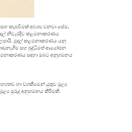
සහ කැපවීමක් අවශ්‍ය වනවා සේම, 
ේ මුදල් නිවැරදිව කළමනාකරණය 
බලපායි. මුදල් කළමනාකරණය යනු 
ම් ගොඩනැගීම සහ බුද්ධිමත් ආයෝජන 
දල් කළමනාකරණය සඳහා ඔබට අනුගමනය 
සහගතව හා වගකීමෙන් යුතුව මූල්‍ය 
්‍ය පුරුදු අනුගමනය කිරීමකි.