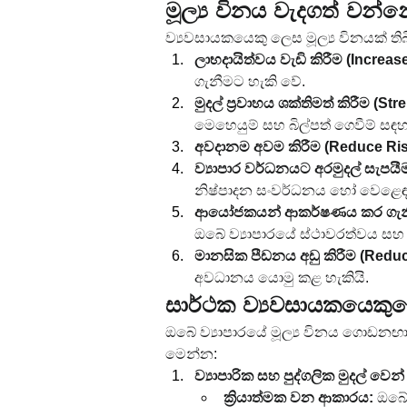
මූල්‍ය විනය වැදගත් වන්
ව්‍යවසායකයෙකු ලෙස මූල්‍ය විනයක් ත
ලාභදායිත්වය වැඩි කිරීම (Increase 
ගැනීමට හැකි වේ.
මුදල් ප්‍රවාහය ශක්තිමත් කිරීම (S
මෙහෙයුම් සහ බිල්පත් ගෙවීම් සඳහ
අවදානම අවම කිරීම (Reduce Ris
ව්‍යාපාර වර්ධනයට අරමුදල් සැපය
නිෂ්පාදන සංවර්ධනය හෝ වෙළෙඳපල
ආයෝජකයන් ආකර්ෂණය කර ගැනීම 
ඔබේ ව්‍යාපාරයේ ස්ථාවරත්වය 
මානසික පීඩනය අඩු කිරීම (Reduc
අවධානය යොමු කළ හැකියි.
සාර්ථක ව්‍යවසායකයෙකුග
ඔබේ ව්‍යාපාරයේ මූල්‍ය විනය ගොඩන
මෙන්න:
ව්‍යාපාරික සහ පුද්ගලික මුදල් ව
ක්‍රියාත්මක වන ආකාරය:
 ඔබේ