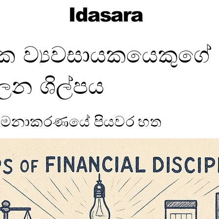
Idasara
ක ව්‍යවසායකයෙකුගේ මූ
ාලන ශිල්පය
කළමනාකරණයේ පියවර හත