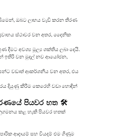
තිබීමෙන්, ඔබට ලාභය වැඩි කරන තීරණ 
ප්‍රවාහය ස්ථාවර වන අතර, දෛනික 
දීමට අවශ්‍ය මූල්‍ය ශක්තිය ලබා දෙයි.
් ඉතිරි වන මුදල් නව ආයෝජන, 
ජකයන්ට වඩාත් ආකර්ශනීය වන අතර, එය 
පාරය දියුණු කිරීම කෙරෙහි වඩා හොඳින් 
කරණයේ පියවර හත 🛠️
නුගමනය කළ හැකි පියවර හතක් 
ාපාරික ආදායම් සහ වියදම් එම ගිණුම 