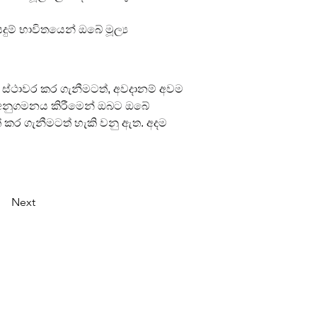
ම් භාවිතයෙන් ඔබේ මූල්‍ය 
් ස්ථාවර කර ගැනීමටත්, අවදානම් අවම 
 අනුගමනය කිරීමෙන් ඔබට ඔබේ 
 කර ගැනීමටත් හැකි වනු ඇත. අදම 
Next