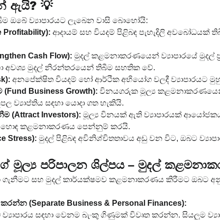
නේ ඇයි? 💡
ිබීම ඔබේ ව්‍යාපාරයට ලැබෙන වාසි බොහෝයි:
Profitability):
 ආදායම් සහ වියදම් පිළිබඳ පැහැදිලි අවබෝධයක් 
trengthen Cash Flow):
 මුදල් කළමනාකරණයෙන් ව්‍යාපාරයේ මුදල් 
ා අවශ්‍ය මුදල් නිරන්තරයෙන් තිබීම සහතික වේ.
k):
 අනපේක්ෂිත වියදම් හෝ ආර්ථික අභියෝග වලදී ව්‍යාපාරයට මුහුණ 
ීම (Fund Business Growth):
 විනයගරුක මූල්‍ය කළමනාකරණයෙන
 ව්‍යාප්තිය සඳහා යොදා ගත හැකියි.
(Attract Investors):
 මූල්‍ය විනයක් ඇති ව්‍යාපාරයක් ආයෝ
සහ හොඳ කළමනාකරණය පෙන්නුම් කරයි.
e Stress):
 මුදල් පිළිබඳ අවිනිශ්චිතතාවය අඩු වන විට, ඔබට ව්‍යා
ේ මූල්‍ය පරිපාලන ශිල්පය – මුදල් කළමනා
ඟා ගැනීමට සහ මුදල් කාර්යක්ෂමව කළමනාකරණය කිරීමට ඔබට අ
ෙන් කරන්න (Separate Business & Personal Finances):
 ව්‍යාපාරය සඳහා වෙනම බැංකු ගිණුමක් විවෘත කරන්න. සියලුම ව්‍ය