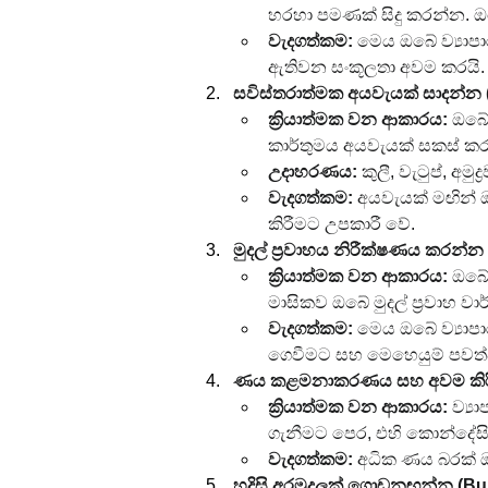
හරහා පමණක් සිදු කරන්න. ඔබ
වැදගත්කම:
 මෙය ඔබේ ව්‍යාපා
ඇතිවන සංකූලතා අවම කරයි.
සවිස්තරාත්මක අයවැයක් සාදන්න (
ක්‍රියාත්මක වන ආකාරය:
 ඔබේ
කාර්තුමය අයවැයක් සකස් ක
උදාහරණය:
 කුලී, වැටුප්, අම
වැදගත්කම:
 අයවැයක් මඟින් 
කිරීමට උපකාරී වේ.
මුදල් ප්‍රවාහය නිරීක්ෂණය කරන්න
ක්‍රියාත්මක වන ආකාරය:
 ඔබේ
මාසිකව ඔබේ මුදල් ප්‍රවාහ 
වැදගත්කම:
 මෙය ඔබේ ව්‍යාපා
ගෙවීමට සහ මෙහෙයුම් පවත්වා
ණය කළමනාකරණය සහ අවම කිරීම 
ක්‍රියාත්මක වන ආකාරය:
 ව්‍
ගැනීමට පෙර, එහි කොන්දේසි
වැදගත්කම:
 අධික ණය බරක් ඔ
හදිසි අරමුදලක් ගොඩනඟන්න (Bu