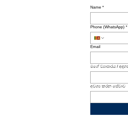
Name
*
Phone (WhatsApp)
*
Email
මගේ ව්‍යාපාරය / අදහ
අවශ්‍ය කරන සේවාව