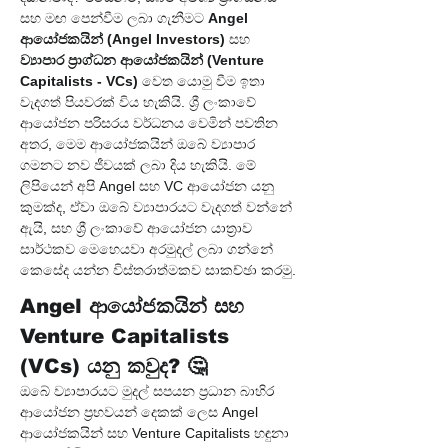
සහ මඟ පෙන්වීම ලබා ගැනීමට 
Angel 
ආයෝජකයින් (Angel Investors)
 සහ 
ව්‍යාපාර ප්‍රාග්ධන ආයෝජකයින් (Venture 
Capitalists - VCs)
 වෙත යොමු වීම ඉතා 
වැදගත් පියවරක් විය හැකියි. ශ්‍රී ලංකාවේ 
ආයෝජන පරිසරය වර්ධනය වෙමින් පවතින 
අතර, මෙම ආයෝජකයින් ඔබේ ව්‍යාපාර 
ගමනට නව ජීවයක් ලබා දිය හැකියි. මේ 
ලිපියෙන් අපි Angel සහ VC ආයෝජන යනු 
කුමක්ද, ඒවා ඔබේ ව්‍යාපාරයට වැදගත් වන්නේ 
ඇයි, සහ ශ්‍රී ලංකාවේ ආයෝජන යාත්‍රාව 
සාර්ථකව මෙහෙයවා අරමුදල් ලබා ගන්නේ 
කෙසේද යන්න විස්තරාත්මකව සාකච්ඡා කරමු.
Angel ආයෝජකයින් සහ 
Venture Capitalists 
(VCs) යනු කවුද? 🤔
ඔබේ ව්‍යාපාරයට මුදල් සපයන ප්‍රධාන බාහිර 
ආයෝජන ප්‍රභවයන් දෙකක් ලෙස Angel 
ආයෝජකයින් සහ Venture Capitalists හඳුනා 