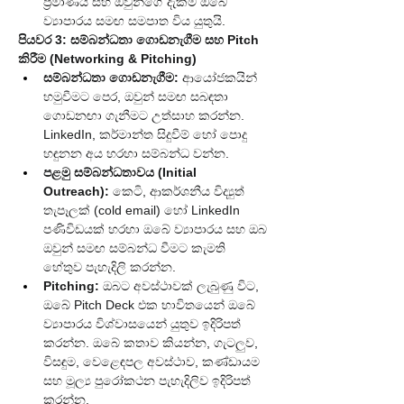
ප්‍රමාණය සහ ඔවුන්ගේ දැක්ම ඔබේ 
ව්‍යාපාරය සමඟ සමපාත විය යුතුයි.
පියවර 3: සම්බන්ධතා ගොඩනැගීම සහ Pitch 
කිරීම (Networking & Pitching)
සම්බන්ධතා ගොඩනැගීම:
 ආයෝජකයින් 
හමුවීමට පෙර, ඔවුන් සමඟ සබඳතා 
ගොඩනඟා ගැනීමට උත්සාහ කරන්න. 
LinkedIn, කර්මාන්ත සිදුවීම් හෝ පොදු 
හඳුනන අය හරහා සම්බන්ධ වන්න.
පළමු සම්බන්ධතාවය (Initial 
Outreach):
 කෙටි, ආකර්ශනීය විද්‍යුත් 
තැපෑලක් (cold email) හෝ LinkedIn 
පණිවිඩයක් හරහා ඔබේ ව්‍යාපාරය සහ ඔබ 
ඔවුන් සමඟ සම්බන්ධ වීමට කැමති 
හේතුව පැහැදිලි කරන්න.
Pitching:
 ඔබට අවස්ථාවක් ලැබුණු විට, 
ඔබේ Pitch Deck එක භාවිතයෙන් ඔබේ 
ව්‍යාපාරය විශ්වාසයෙන් යුතුව ඉදිරිපත් 
කරන්න. ඔබේ කතාව කියන්න, ගැටලුව, 
විසඳුම, වෙළෙඳපල අවස්ථාව, කණ්ඩායම 
සහ මූල්‍ය පුරෝකථන පැහැදිලිව ඉදිරිපත් 
කරන්න.