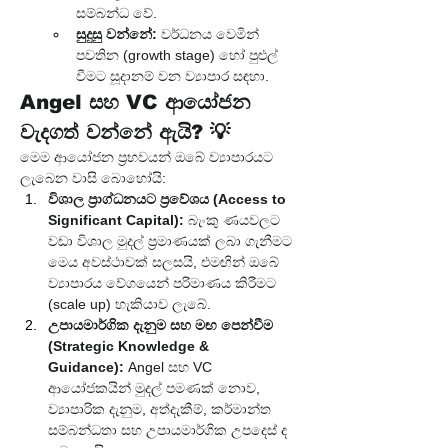
සම්බන්ධ වේ.
සුදුසු වන්නේ:
 වර්ධනය වෙමින් 
පවතින (growth stage) හෝ පුළුල් 
වීමට සූදානම් වන ව්‍යාපාර සඳහා.
Angel සහ VC ආයෝජන 
වැදගත් වන්නේ ඇයි? 💡
මෙම ආයෝජන ප්‍රභවයන් ඔබේ ව්‍යාපාරයට 
ලැබෙන වාසි බොහෝයි:
විශාල ප්‍රාග්ධනයට ප්‍රවේශය (Access to 
Significant Capital):
 බැංකු ණයවලට 
වඩා විශාල මුදල් ප්‍රමාණයක් ලබා ගැනීමට 
මෙය අවස්ථාවක් සලසයි, එමඟින් ඔබේ 
ව්‍යාපාරය වේගයෙන් පරිමාණය කිරීමට 
(scale up) හැකියාව ලැබේ.
උපායමාර්ගික දැනුම සහ මඟ පෙන්වීම 
(Strategic Knowledge & 
Guidance):
 Angel සහ VC 
ආයෝජකයින් මුදල් පමණක් නොව, 
ව්‍යාපාරික දැනුම, අත්දැකීම්, කර්මාන්ත 
සම්බන්ධතා සහ උපායමාර්ගික උපදෙස් ද 