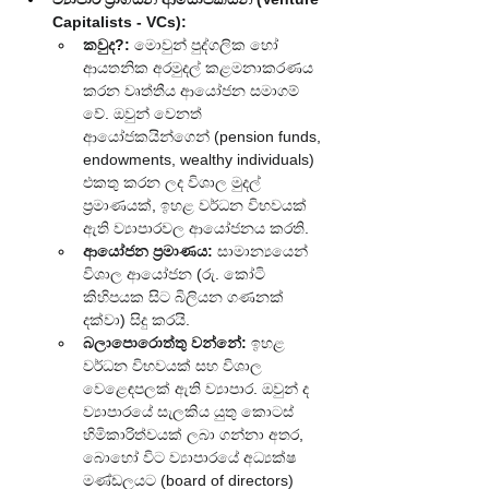
Capitalists - VCs):
කවුද?:
 මොවුන් පුද්ගලික හෝ 
ආයතනික අරමුදල් කළමනාකරණය 
කරන වෘත්තීය ආයෝජන සමාගම් 
වේ. ඔවුන් වෙනත් 
ආයෝජකයින්ගෙන් (pension funds, 
endowments, wealthy individuals) 
එකතු කරන ලද විශාල මුදල් 
ප්‍රමාණයක්, ඉහළ වර්ධන විභවයක් 
ඇති ව්‍යාපාරවල ආයෝජනය කරති.
ආයෝජන ප්‍රමාණය:
 සාමාන්‍යයෙන් 
විශාල ආයෝජන (රු. කෝටි 
කිහිපයක සිට බිලියන ගණනක් 
දක්වා) සිදු කරයි.
බලාපොරොත්තු වන්නේ:
 ඉහළ 
වර්ධන විභවයක් සහ විශාල 
වෙළෙඳපලක් ඇති ව්‍යාපාර. ඔවුන් ද 
ව්‍යාපාරයේ සැලකිය යුතු කොටස් 
හිමිකාරිත්වයක් ලබා ගන්නා අතර, 
බොහෝ විට ව්‍යාපාරයේ අධ්‍යක්ෂ 
මණ්ඩලයට (board of directors) 