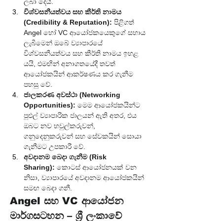
ලබා දෙයි.
විශ්වසනීයත්වය සහ කීර්ති නාමය 
(Credibility & Reputation):
 පිළිගත් 
Angel හෝ VC ආයෝජකයෙකුගේ සහාය 
ලැබීමෙන් ඔබේ ව්‍යාපාරයේ 
විශ්වසනීයත්වය සහ කීර්ති නාමය ඉහළ 
යයි, එමඟින් අනාගතයේදී තවත් 
ආයෝජකයින් ආකර්ෂණය කර ගැනීම 
පහසු වේ.
ජාලකරණ අවස්ථා (Networking 
Opportunities):
 මෙම ආයෝජකයින්ට 
පුළුල් ව්‍යාපාරික ජාලයන් ඇති අතර, එය 
ඔබට නව හවුල්කරුවන්, 
ගනුදෙනුකරුවන් සහ සේවකයින් සොයා 
ගැනීමට උපකාරී වේ.
අවදානම බෙදා ගැනීම (Risk 
Sharing):
 කොටස් ආයෝජනයක් වන 
නිසා, ව්‍යාපාරයේ අවදානම ආයෝජකයින් 
සමඟ බෙදා ගනී.
Angel සහ VC ආයෝජන 
මාර්ගසටහන – ශ්‍රී ලංකාවේ 