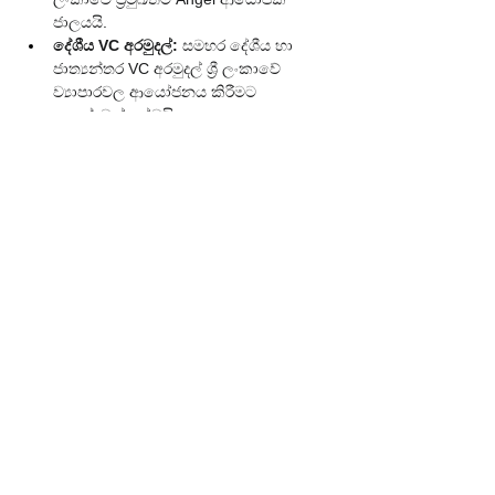
ජාලයයි.
දේශීය VC අරමුදල්:
 සමහර දේශීය හා 
ජාත්‍යන්තර VC අරමුදල් ශ්‍රී ලංකාවේ 
ව්‍යාපාරවල ආයෝජනය කිරීමට 
උනන්දුවක් දක්වයි.
Startup 
Accelerators/Incubators:
 Hatch, 
Spiralation වැනි Startup accelerators 
සහ incubators ආයෝජකයින් සමඟ 
සම්බන්ධ වීමට අවස්ථා සලසයි.
රජයේ සහාය:
 රජය ද Startup පරිසරය 
දියුණු කිරීමට විවිධ වැඩසටහන් 
ක්‍රියාත්මක කරයි.
මතක තබා ගත යුතු වැදගත් 
කරුණු ✨
ඉවසීම සහ අධිෂ්ඨානය:
 ආයෝජන ලබා 
ගැනීම කාලය ගතවන සහ 
අභියෝගාත්මක ක්‍රියාවලියකි. ප්‍රතික්ෂේප 
කිරීම්වලට මුහුණ දීමට සූදානම් වන්න.
විනිවිදභාවය:
 ආයෝජකයින් සමඟ සෑම 