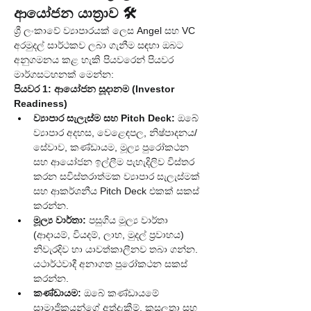
ආයෝජන යාත්‍රාව 🛠️
ශ්‍රී ලංකාවේ ව්‍යාපාරයක් ලෙස Angel සහ VC 
අරමුදල් සාර්ථකව ලබා ගැනීම සඳහා ඔබට 
අනුගමනය කළ හැකි පියවරෙන් පියවර 
මාර්ගසටහනක් මෙන්න:
පියවර 1: ආයෝජන සූදානම (Investor 
Readiness)
ව්‍යාපාර සැලැස්ම සහ Pitch Deck:
 ඔබේ 
ව්‍යාපාර අදහස, වෙළෙඳපල, නිෂ්පාදනය/
සේවාව, කණ්ඩායම, මූල්‍ය පුරෝකථන 
සහ ආයෝජන ඉල්ලීම පැහැදිලිව විස්තර 
කරන සවිස්තරාත්මක ව්‍යාපාර සැලැස්මක් 
සහ ආකර්ශනීය Pitch Deck එකක් සකස් 
කරන්න.
මූල්‍ය වාර්තා:
 පසුගිය මූල්‍ය වාර්තා 
(ආදායම්, වියදම්, ලාභ, මුදල් ප්‍රවාහය) 
නිවැරදිව හා යාවත්කාලීනව තබා ගන්න. 
යථාර්ථවාදී අනාගත පුරෝකථන සකස් 
කරන්න.
කණ්ඩායම:
 ඔබේ කණ්ඩායමේ 
සාමාජිකයන්ගේ අත්දැකීම්, කුසලතා සහ 