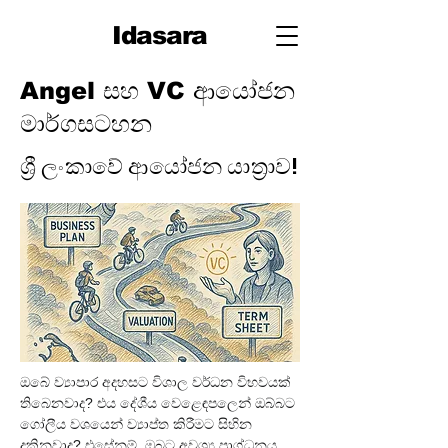
Idasara
Angel සහ VC ආයෝජන
මාර්ගසටහන
ශ්‍රී ලංකාවේ ආයෝජන යාත්‍රාව!
ඔබේ ව්‍යාපාර අදහසට විශාල වර්ධන විභවයක් 
තිබෙනවාද? එය දේශීය වෙළෙඳපලෙන් ඔබ්බට 
ගෝලීය වශයෙන් ව්‍යාප්ත කිරීමට සිහින 
දකිනවාද? එසේනම්, ඔබට අවශ්‍ය ප්‍රාග්ධනය 