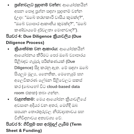
ප්‍රශ්නවලට සූදානම් වන්න:
 ආයෝජකයින් 
අසන පොදු ප්‍රශ්න සඳහා සූදානම් වන්න 
(උදා: "ඔබේ තරඟකාරී වාසිය කුමක්ද?", 
"ඔබේ ව්‍යාපාර ආකෘතිය කුමක්ද?", "ඔබේ 
කණ්ඩායමේ දුර්වලතා මොනවාද?").
පියවර 4: Due Diligence ක්‍රියාවලිය (Due 
Diligence Process)
ක්‍රියාත්මක වන ආකාරය:
 ආයෝජකයින් 
ආයෝජනය කිරීමට පෙර ඔබේ ව්‍යාපාරය 
පිළිබඳව ගැඹුරු පරීක්ෂණයක් (Due 
Diligence) සිදු කරනු ඇත. මේ සඳහා ඔබේ 
සියලුම මූල්‍ය, නෛතික, මෙහෙයුම් සහ 
අලෙවිකරණ ලේඛන පිළිවෙලට සකස් 
කර (බොහෝ විට cloud-based data 
room එකක) තබා ගන්න.
වැදගත්කම:
 මෙය ආයෝජන ක්‍රියාවලියේ 
අවසාන අදියර වන අතර, මෙහිදී ඔබ 
සපයන තොරතුරුවල නිරවද්‍යතාවය සහ 
විනිවිදභාවය අත්‍යවශ්‍ය වේ.
පියවර 5: ගිවිසුම් සහ අරමුදල් ලැබීම (Term 
Sheet & Funding)