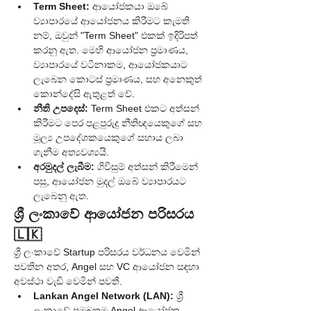
Term Sheet:
 ආයෝජකයා ඔබේ 
ව්‍යාපාරයේ ආයෝජනය කිරීමට කැමති 
නම්, ඔවුන් "Term Sheet" එකක් ඉදිරිපත් 
කරනු ඇත. මෙහි ආයෝජන ප්‍රමාණය, 
ව්‍යාපාරයේ වටිනාකම, ආයෝජකයාට 
ලැබෙන කොටස් ප්‍රමාණය, සහ අනෙකුත් 
කොන්දේසි ඇතුළත් වේ.
නීති උපදෙස්:
 Term Sheet එකට අත්සන් 
කිරීමට පෙර පළපුරුදු නීතිඥයෙකුගේ සහ 
මූල්‍ය උපදේශකයෙකුගේ සහාය ලබා 
ගැනීම අත්‍යවශ්‍යයි.
අරමුදල් ලැබීම:
 ගිවිසුම් අත්සන් කිරීමෙන් 
පසු, ආයෝජන මුදල් ඔබේ ව්‍යාපාරයට 
ලැබෙනු ඇත.
ශ්‍රී ලංකාවේ ආයෝජන පරිසරය 
🇱🇰
ශ්‍රී ලංකාවේ Startup පරිසරය වර්ධනය වෙමින් 
පවතින අතර, Angel සහ VC ආයෝජන සඳහා 
අවස්ථා වැඩි වෙමින් පවතී.
Lankan Angel Network (LAN):
 ශ්‍රී 
ලංකාවේ ප්‍රමුඛතම Angel ආයෝජක 