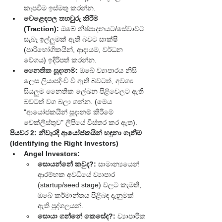
කැපවීම ඉස්මතු කරන්න.
වෙළෙඳපල තහවුරු කිරීම 
(Traction):
 ඔබේ නිෂ්පාදනයට/සේවාවට 
සැබෑ ඉල්ලුමක් ඇති බවට සාක්ෂි 
(පාරිභෝගිකයින්, ආදායම, වර්ධන 
වේගය) ඉදිරිපත් කරන්න.
නෛතික සූදානම:
 ඔබේ ව්‍යාපාරය නිසි 
ලෙස ලියාපදිංචි වී ඇති බවටත්, අවශ්‍ය 
සියලුම නෛතික ලේඛන පිළිවෙලට ඇති 
බවටත් වග බලා ගන්න. (මෙය 
"ආයෝජකයින් සූදානම් කිරීමේ 
චෙක්ලිස්තුව" ලිපියේ විස්තර කර ඇත).
පියවර 2: නිවැරදි ආයෝජකයින් හඳුනා ගැනීම 
(Identifying the Right Investors)
Angel Investors:
සොයන්නේ කවුද?:
 සාමාන්‍යයෙන් 
ආරම්භක අවධියේ ව්‍යාපාර 
(startup/seed stage) වලට කැමති, 
ඔබේ කර්මාන්තය පිළිබඳ දැනුමක් 
ඇති පුද්ගලයන්.
සොයා ගන්නේ කෙසේද?:
 ව්‍යාපාරික 