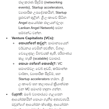
ජාලකරණ සිදුවීම් (networking 
events), Startup accelerators, 
ව්‍යාපාරික උපදේශකයින්, Startup 
ප්‍රජාවන් තුළින්. ශ්‍රී ලංකාවේ සිටින 
Angel ආයෝජක ජාලයන් (උදා: 
Lankan Angel Network) සමඟ 
සම්බන්ධ වන්න.
Venture Capitalists (VCs):
සොයන්නේ කවුද?:
 සාමාන්‍යයෙන් 
වර්ධනය වෙමින් පවතින, විශාල 
වෙළෙඳපල විභවයක් ඇති, පරිමාණය 
කළ හැකි (scalable) ව්‍යාපාර.
සොයා ගන්නේ කෙසේද?:
 VC 
සමාගම්වල වෙබ් අඩවි, කර්මාන්ත 
වාර්තා, ව්‍යාපාරික සිදුවීම්, සහ 
Startup accelerators හරහා. ශ්‍රී 
ලංකාවේ සහ කලාපයේ ක්‍රියාත්මක 
වන VC සමාගම් හඳුනා ගන්න.
වැදගත්:
 ඔබේ ව්‍යාපාරයට ගැලපෙන 
ආයෝජකයින් සොයා ගැනීම අත්‍යවශ්‍යයි. 
ඔවුන්ගේ ආයෝජන ක්ෂේත්‍ර, ආයෝජන 