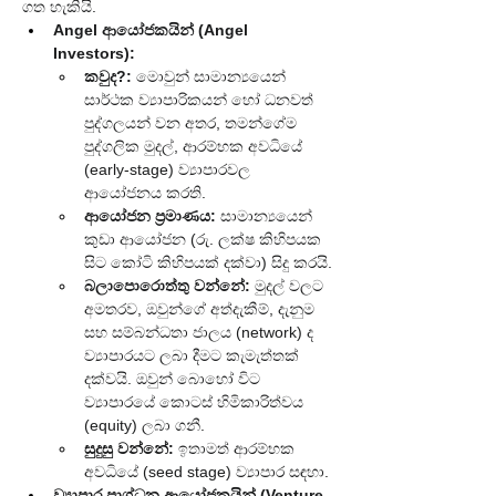
ගත හැකියි.
Angel ආයෝජකයින් (Angel 
Investors):
කවුද?:
 මොවුන් සාමාන්‍යයෙන් 
සාර්ථක ව්‍යාපාරිකයන් හෝ ධනවත් 
පුද්ගලයන් වන අතර, තමන්ගේම 
පුද්ගලික මුදල්, ආරම්භක අවධියේ 
(early-stage) ව්‍යාපාරවල 
ආයෝජනය කරති.
ආයෝජන ප්‍රමාණය:
 සාමාන්‍යයෙන් 
කුඩා ආයෝජන (රු. ලක්ෂ කිහිපයක 
සිට කෝටි කිහිපයක් දක්වා) සිදු කරයි.
බලාපොරොත්තු වන්නේ:
 මුදල් වලට 
අමතරව, ඔවුන්ගේ අත්දැකීම්, දැනුම 
සහ සම්බන්ධතා ජාලය (network) ද 
ව්‍යාපාරයට ලබා දීමට කැමැත්තක් 
දක්වයි. ඔවුන් බොහෝ විට 
ව්‍යාපාරයේ කොටස් හිමිකාරිත්වය 
(equity) ලබා ගනී.
සුදුසු වන්නේ:
 ඉතාමත් ආරම්භක 
අවධියේ (seed stage) ව්‍යාපාර සඳහා.
ව්‍යාපාර ප්‍රාග්ධන ආයෝජකයින් (Venture 