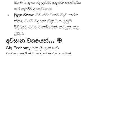
ඔබේ කාලය ඵලදායීව කළමනාකරණය 
කර ගැනීම අත්‍යවශ්‍යයි.
මූල්‍ය විනය:
 ඔබ ස්වාධීනව වැඩ කරන 
නිසා, ඔබේ බදු සහ විශ්‍රාම සැලසුම් 
පිළිබඳව ඔබම වගකීමෙන් කටයුතු කළ 
යුතුය.
අවසාන වශයෙන්... 🎯
Gig Economy යනු ශ්‍රී ලංකාවේ 
ව්‍යවසායකයින්ට සහ අමතර ආදායමක් 
අපේක්ෂා කරන ඕනෑම කෙනෙකුට විශාල 
අවස්ථා රැසක් විවෘත කර දෙන ක්ෂේත්‍රයකි. එය 
ඔබට මූල්‍යමය නිදහස, නම්‍යශීලී බව සහ ඔබේ 
කුසලතාවලින් උපරිම ප්‍රයෝජන ගැනීමට 
අවස්ථාව ලබා දෙයි. ඉහත සඳහන් කළ 
අවස්ථාවලින් ඔබට ගැලපෙන එකක් 
තෝරාගෙන, අදම ගිග් ආර්ථිකයේ 
කොටස්කරුවෙකු වී, ඔබේ කුසලතාවලින් 
ලාභ ලැබීමේ ගමන ආරම්භ කරන්න!
Previous
Next