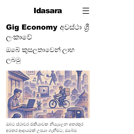
Idasara
Gig Economy අවස්ථා ශ්‍රී
ලංකාවේ
ඔබේ කුසලතාවෙන් ලාභ
ලබමු
ඔබට ස්ථාවර රැකියාවක නියැලෙන අතරතුර 
අමතර ආදායමක් උපයා ගැනීමට, ඔබේම 