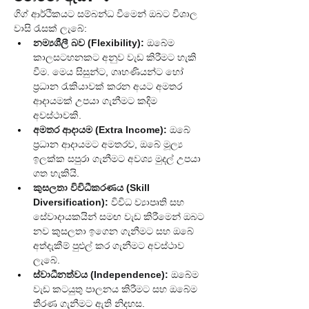
ගිග් ආර්ථිකයට සම්බන්ධ වීමෙන් ඔබට විශාල 
වාසි රැසක් ලැබේ:
නම්‍යශීලී බව (Flexibility):
 ඔබේම 
කාලසටහනකට අනුව වැඩ කිරීමට හැකි 
වීම. මෙය සිසුන්ට, ගෘහණියන්ට හෝ 
ප්‍රධාන රැකියාවක් කරන අයට අමතර 
ආදායමක් උපයා ගැනීමට කදිම 
අවස්ථාවකි.
අමතර ආදායම (Extra Income):
 ඔබේ 
ප්‍රධාන ආදායමට අමතරව, ඔබේ මූල්‍ය 
ඉලක්ක සපුරා ගැනීමට අවශ්‍ය මුදල් උපයා 
ගත හැකියි.
කුසලතා විවිධීකරණය (Skill 
Diversification):
 විවිධ ව්‍යාපෘති සහ 
සේවාදායකයින් සමඟ වැඩ කිරීමෙන් ඔබට 
නව කුසලතා ඉගෙන ගැනීමට සහ ඔබේ 
අත්දැකීම් පුළුල් කර ගැනීමට අවස්ථාව 
ලැබේ.
ස්වාධීනත්වය (Independence):
 ඔබේම 
වැඩ කටයුතු පාලනය කිරීමට සහ ඔබේම 
තීරණ ගැනීමට ඇති නිදහස.