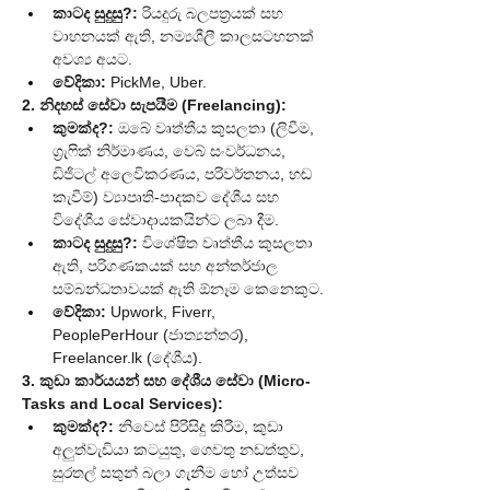
කාටද සුදුසු?:
 රියදුරු බලපත්‍රයක් සහ 
වාහනයක් ඇති, නම්‍යශීලී කාලසටහනක් 
අවශ්‍ය අයට.
වේදිකා:
 PickMe, Uber.
2. නිදහස් සේවා සැපයීම (Freelancing):
කුමක්ද?:
 ඔබේ වෘත්තීය කුසලතා (ලිවීම, 
ග්‍රැෆික් නිර්මාණය, වෙබ් සංවර්ධනය, 
ඩිජිටල් අලෙවිකරණය, පරිවර්තනය, හඬ 
කැවීම්) ව්‍යාපෘති-පාදකව දේශීය සහ 
විදේශීය සේවාදායකයින්ට ලබා දීම.
කාටද සුදුසු?:
 විශේෂිත වෘත්තීය කුසලතා 
ඇති, පරිගණකයක් සහ අන්තර්ජාල 
සම්බන්ධතාවයක් ඇති ඕනෑම කෙනෙකුට.
වේදිකා:
 Upwork, Fiverr, 
PeoplePerHour (ජාත්‍යන්තර), 
Freelancer.lk
 (දේශීය).
3. කුඩා කාර්යයන් සහ දේශීය සේවා (Micro-
Tasks and Local Services):
කුමක්ද?:
 නිවෙස් පිරිසිදු කිරීම, කුඩා 
අලුත්වැඩියා කටයුතු, ගෙවතු නඩත්තුව, 
සුරතල් සතුන් බලා ගැනීම හෝ උත්සව 