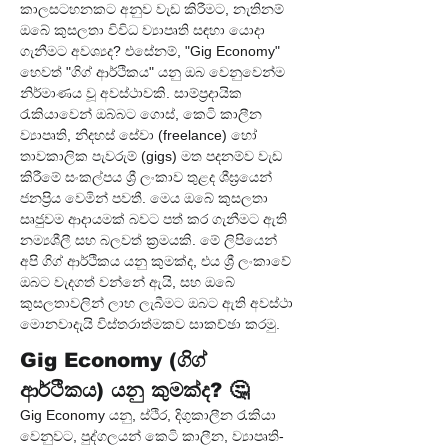
කාලසටහනකට අනුව වැඩ කිරීමට, නැතිනම් 
ඔබේ කුසලතා විවිධ ව්‍යාපෘති සඳහා යොදා 
ගැනීමට අවශ්‍යද? එසේනම්, "Gig Economy" 
හෙවත් "ගිග් ආර්ථිකය" යනු ඔබ වෙනුවෙන්ම 
නිර්මාණය වූ අවස්ථාවකි. සාම්ප්‍රදායික 
රැකියාවෙන් ඔබ්බට ගොස්, කෙටි කාලීන 
ව්‍යාපෘති, නිදහස් සේවා (freelance) හෝ 
තාවකාලික පැවරුම් (gigs) මත පදනම්ව වැඩ 
කිරීමේ සංකල්පය ශ්‍රී ලංකාව තුළද ශීඝ්‍රයෙන් 
ජනප්‍රිය වෙමින් පවතී. මෙය ඔබේ කුසලතා 
සෘජුවම ආදායමක් බවට පත් කර ගැනීමට ඇති 
නම්‍යශීලී සහ බලවත් ක්‍රමයකි. මේ ලිපියෙන් 
අපි ගිග් ආර්ථිකය යනු කුමක්ද, එය ශ්‍රී ලංකාවේ 
ඔබට වැදගත් වන්නේ ඇයි, සහ ඔබේ 
කුසලතාවලින් ලාභ ලැබීමට ඔබට ඇති අවස්ථා 
මොනවාදැයි විස්තරාත්මකව සාකච්ඡා කරමු.
Gig Economy (ගිග් 
ආර්ථිකය) යනු කුමක්ද? 🤔
Gig Economy යනු, ස්ථිර, දිගුකාලීන රැකියා 
වෙනුවට, පුද්ගලයන් කෙටි කාලීන, ව්‍යාපෘති-