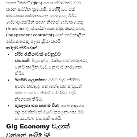
පාදක "ගිග්ස්" (gigs) සඳහා ස්වාධීනව වැඩ 
කරන ආර්ථික ක්‍රමයකි. මෙහිදී ඔබ එක් 
සමාගමක සේවකයෙකු වෙනුවට, විවිධ 
සේවාදායකයින් සඳහා නිදහස් සේවකයෙකු 
(freelancer), ස්වාධීන කොන්ත්‍රාත්කරුවෙකු 
(independent contractor) හෝ තාවකාලික 
සේවකයෙකු ලෙස ක්‍රියා කරයි.
සරලව කිව්වොත්:
ස්ථිර රැකියාවක් වෙනුවට 
ව්‍යාපෘති:
 දිගුකාලීන රැකියාවක් වෙනුවට, 
කෙටි කාලීන වැඩ කොටස් භාරගෙන 
කිරීම.
ඔබේම ලොක්කා:
 ඔබට වැඩ කිරීමට 
අවශ්‍ය කවදාද, කොහේද සහ කවුරුන් 
සමඟද යන්න තීරණය කිරීමට වැඩි 
නිදහසක් තිබීම.
කුසලතා මත පදනම් වීම:
 ඔබේ ආදායම 
රඳා පවතින්නේ ඔබේ කුසලතා සහ ඔබ 
භාරගන්නා ව්‍යාපෘති මතයි.
Gig Economy වැදගත් 
වන්නේ ඇයි? 💡