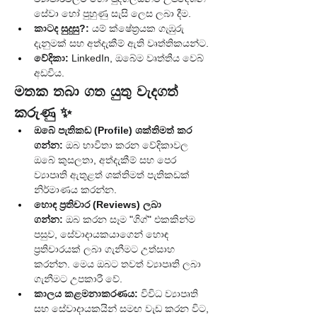
සේවා හෝ පුහුණු සැසි ලෙස ලබා දීම.
කාටද සුදුසු?:
 යම් ක්ෂේත්‍රයක ගැඹුරු 
දැනුමක් සහ අත්දැකීම් ඇති වෘත්තිකයන්ට.
වේදිකා:
 LinkedIn, ඔබේම වෘත්තීය වෙබ් 
අඩවිය.
මතක තබා ගත යුතු වැදගත් 
කරුණු ✨
ඔබේ පැතිකඩ (Profile) ශක්තිමත් කර 
ගන්න:
 ඔබ භාවිතා කරන වේදිකාවල 
ඔබේ කුසලතා, අත්දැකීම් සහ පෙර 
ව්‍යාපෘති ඇතුළත් ශක්තිමත් පැතිකඩක් 
නිර්මාණය කරන්න.
හොඳ ප්‍රතිචාර (Reviews) ලබා 
ගන්න:
 ඔබ කරන සෑම "ගිග්" එකකින්ම 
පසුව, සේවාදායකයාගෙන් හොඳ 
ප්‍රතිචාරයක් ලබා ගැනීමට උත්සාහ 
කරන්න. මෙය ඔබට තවත් ව්‍යාපෘති ලබා 
ගැනීමට උපකාරී වේ.
කාලය කළමනාකරණය:
 විවිධ ව්‍යාපෘති 
සහ සේවාදායකයින් සමඟ වැඩ කරන විට, 