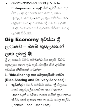
ව්‍යවසායකත්වයට මාවත (Path to 
Entrepreneurship):
 ගිග් ආර්ථිකය යනු 
විශාල අවදානමක් නොගෙන, ඔබේ 
කුසලතා වෙළෙඳපොළ තුළ පරීක්ෂා කර 
බැලීමට සහ අනාගතයේදී ඔබේම පූර්ණ 
කාලීන ව්‍යාපාරයක් ආරම්භ කිරීමට හොඳ 
පුහුණු පිටියකි.
Gig Economy අවස්ථා ශ්‍රී 
ලංාවේ – ඔබේ කුසලතාෙන් 
ලාභ ලබමු 🛠️
ශ්‍රී ලංකාවේ ඔබට සම්බන්ධ විය හැකි, විවිධ 
කුසලතා සඳහා ඉඩ ඇති ජනප්‍රිය ගිග් ආර්ථික 
අවස්ථා කිහිපයක් මෙන්න:
1. Ride-Sharing සහ බෙදාහැරීමේ සේවා 
(Ride-Sharing and Delivery Services):
කුමක්ද?:
 ඔබේ මෝටර් රථය, ත්‍රී-වීලරය 
හෝ යතුරුපැදිය භාවිතා කර PickMe, 
Uber වැනි වේදිකා හරහා මගීන් ප්‍රවාහනය 
කිරීම හෝ ආහාර සහ භාණ්ඩ බෙදා හැරීම 
(PickMe Food, Uber Eats).