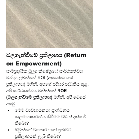
බලගැන්වීමේ ප්‍රතිලාභය (Return 
on Empowerment)
සාම්ප්‍රදායික මූල්‍ය ක්ෂේත්‍රයේ සාර්ථකත්වය 
මනිනු ලබන්නේ ROI (ආයෝජනයේ 
ප්‍රතිලාභය) මගිනි. අපගේ පරිසර පද්ධතිය තුළ, 
අපි සාර්ථකත්වය මනින්නේ 
ROE 
(බලගැන්වීමේ ප්‍රතිලාභය)
 මගිනි. අපි මෙසේ 
අසමු:
මෙම ව්‍යවසායකයා ප්‍රාග්ධනය 
කළමනාකරණය කිරීමට වඩාත් දක්ෂ වී 
තිබේද?
ඔවුන්ගේ ව්‍යාපාරයෙන් ප්‍රජාවට 
ප්‍රතිලාභයක් ලැබී තිබේද?