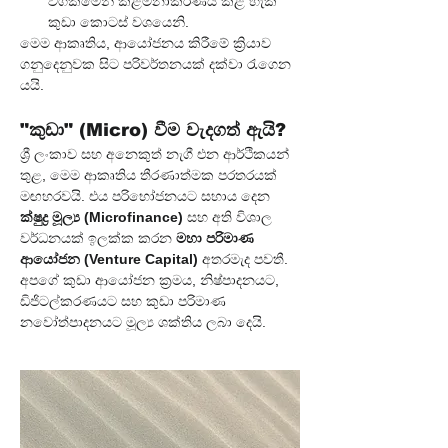
වගකීමෙන් කළමනාකරණය කළ හැකි 
කුඩා කොටස් වශයෙනි.
මෙම ආකෘතිය, ආයෝජනය කිරීමේ ක්‍රියාව 
ගනුදෙනුවක සිට පරිවර්තනයක් දක්වා රැගෙන 
යයි.
"කුඩා" (Micro) වීම වැදගත් ඇයි?
ශ්‍රී ලංකාව සහ අනෙකුත් නැගී එන ආර්ථිකයන් 
තුළ, මෙම ආකෘතිය තීරණාත්මක පරතරයක් 
මඟහරවයි. එය පරිභෝජනයට සහාය දෙන 
ක්ෂුද්‍ර මූල්‍ය (Microfinance)
 සහ අති විශාල 
වර්ධනයක් ඉලක්ක කරන 
මහා පරිමාණ 
ආයෝජන (Venture Capital)
 අතරමැද පවතී.
අපගේ කුඩා ආයෝජන ක්‍රමය, නිෂ්පාදනයට, 
ඩිජිටල්කරණයට සහ කුඩා පරිමාණ 
නවෝත්පාදනයට මූල්‍ය ශක්තිය ලබා දෙයි.