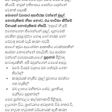
කියායි. නමුත් ඉතිහාසය පෙන්වා දෙන්නේ 
වෙනත් දෙයකි.
බොහෝ ව්‍යාපාර අසාර්ථක වන්නේ මුදල් 
නොමැතිකම නිසා නොව, එය භාවිතා කිරීමේ 
විනයක් නොමැතිකම නිසයි.
 'ඉදසර' හි අපි 
ඉගෙනගෙන තිබෙන්නේ මුදල්, දැනටමත් 
පවතින පුරුදු (ඒවා හොඳ හෝ නරක හෝ 
වේවා) තවත් වැඩි කරන බවයි.
අපගේ කුඩා ආයෝජන ආකෘතිය චෙක්පතකින් 
ආරම්භ නොවන්නේ එබැවිනි; එය ආරම්භ 
වන්නේ ව්‍යවසායකයාගේ 
සූදානම
 පිළිබඳ 
සංවාදයකිනි. අපි ඔවුන්ගෙන් මෙසේ අසමු:
ඔබේ වියදම් ව්‍යුහය ඔබ තේරුම් ගෙන 
තිබේද?
කරදරයක් නැතිව මුදල් ප්‍රවාහය පවත්වා 
ගත හැකිද?
ඔබ ලාභය මනිනවා සේම, ප්‍රගතියද 
මැනීමට සූදානම්ද?
මෙම ප්‍රශ්නවලට කල්පනාකාරී පිළිතුරු 
ලැබෙන විට, ප්‍රාග්ධනය අවදානම් වීම නතර වී, 
එය නැවත නැවතත් වර්ධනයක් ඇති කරන 