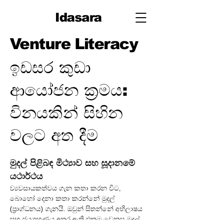
Idasara
Venture Literacy
ඉඩසර කුඩා
ආයෝජන ක්‍රමය:
විනයකින් සිහින
වලට අත දීම
මුදල් පිළිබඳ මිථ්‍යාව සහ සූදානමේ 
යථාර්ථය
ව්‍යවසායකත්වය ගැන කතා කරන විට, 
බොහෝ දෙනා කතා කරන්නේ මුදල් 
(ප්‍රාග්ධනය) ගැනයි. ඔවුන් සිතන්නේ අභිලාෂය 
සහ ජයග්‍රහණය අතර ඇති එකම වෙනස මුදල් 