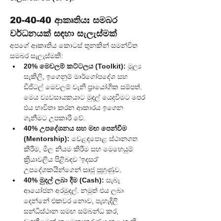
20-40-40 ආකෘතිය: සමබර 
වර්ධනයක් සඳහා සැලැස්මක්
අපගේ ආකෘතිය කොටස් තුනකින් සමන්විත 
සමබර සැලැස්මකි:
20% මෙවලම් කට්ටලය (Toolkit):
 මූල්‍ය 
සැකිලි, ඉගෙනුම් මාර්ගෝපදේශ සහ 
ඩිජිටල් මෙවලම් වැනි ප්‍රායෝගික සම්පත්. 
මෙය ව්‍යවසායකයාට මුදල් යෙදවීමට පෙර 
එය භාවිතා කරන ආකාරය ඉගෙන 
ගැනීමට උපකාරී වේ.
40% උපදේශනය සහ මඟ පෙන්වීම 
(Mentorship):
 වෙළඳපොළ ස්ථානගත 
කිරීම, මිල නියම කිරීම සහ මෙහෙයුම් 
ක්‍රියාවලිය පිළිබඳව 'ඉදසර' 
උපදේශකයින්ගෙන් සෘජු පුහුණුව.
40% මුදල් ලබා දීම (Cash):
 සැබෑ 
ආයෝජන අරමුදල්. නමුත් එය ලබා 
දෙන්නේ එකවර නොව, පැහැදිලි 
සන්ධිස්ථාන සමඟ සම්බන්ධ කර, 