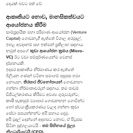
දෙයක් බවට පත් වේ.
ආකෘතියට නොව, මානසිකත්වයට 
ආයෝජනය කිරීම
සාම්ප්‍රදායික මහා පරිමාණ ආයෝජන (Venture 
Capital) ගොඩනැගී ඇත්තේ විශාල අරමුදල්, 
ඉහළ අවදානම් සහ ඉක්මන් ප්‍රතිලාභ සඳහාය. 
නමුත් අපගේ 
කුඩා ආයෝජන ක්‍රමය (Micro-
VC)
 ඊට වඩා සම්පූර්ණයෙන්ම වෙනස් 
දර්ශනයකි.
ඉදසර ආකෘතිය නිර්මාණය කර ඇත්තේ 
බිලියන ගණන් වටිනා සමාගම් පසුපස හඹා 
නොයන, 
තිරසාර ජීවනෝපායන්
 ගොඩනඟා 
ගන්නා නිර්මාතෘවරුන් සඳහාය. තම පාඩම් 
ඩිජිටල්කරණය කිරීමට අවශ්‍ය ගුරුවරුන්ට, 
කෘෂි සැකසුම් ව්‍යාපාර ගොඩනඟන ගොවීන්ට 
හෝ ස්වයංක්‍රීයකරණය වැලඳ ගන්නා කුඩා 
සේවා සපයන්නන්ට අපි සහාය දෙමු.
අපි මුදල් දෙන්නේ අදහසට නොව, ඒ පිටුපස 
සිටින පුද්ගලයාටයි - 
තම සිහිනයේ මූල්‍ය 
නිලධාරියාටයි (CFO).