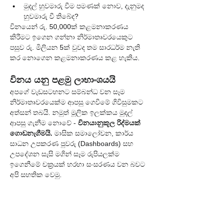
මුදල් හුවමාරු වීම පමණක් නොව, දැනුමද 
හුවමාරු වී තිබේද?
විනයෙන් රු. 50,000ක් කළමනාකරණය 
කිරීමට ඉගෙන ගන්නා නිර්මාතෘවරයෙකුට 
පසුව රු. මිලියන 5ක් වුවද තම සාරධර්ම නැති 
කර නොගෙන කළමනාකරණය කළ හැකිය.
විනය යනු පළමු ලාභාංශයයි
අපගේ වැඩසටහනට සම්බන්ධ වන සෑම 
නිර්මාතෘවරයෙක්ම ආපසු ගෙවීමේ ගිවිසුමකට 
අත්සන් තබයි. නමුත් මූලික ඉලක්කය මුදල් 
ආපසු ගැනීම නොවේ - 
විනයානුකූල රිද්මයක් 
ගොඩනැගීමයි.
 මාසික සමාලෝචන, කාර්ය 
සාධන උපකරණ පුවරු (Dashboards) සහ 
උපදේශන සැසි මගින් සෑම රුපියලක්ම 
ඉගෙනීමේ චක්‍රයක් හරහා සංසරණය වන බවට 
අපි සහතික වෙමු.
විනය, වරක් ඉගෙන ගත් පසු, ආරම්භක 
ප්‍රාග්ධනය ආපසු ගෙවීමෙන් බොහෝ කලකට 
පසුවත් ප්‍රතිලාභ ගෙන දෙන ලාභාංශයක් බවට 
පත්වේ.