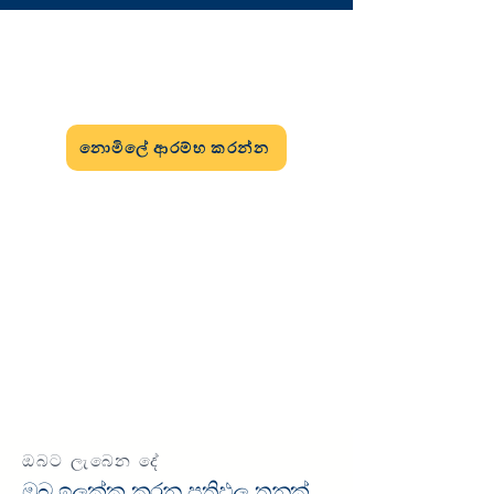
නොමිලේ ආරම්භ කරන්න
ගෙවීම් බිත්ති නොමැතිව පද්ධතිය කියවන්න.
නොමිලේ ආරම්භ කරන්න
මෙවලම් සමඟ ක්‍රියාත්මක කරන්න
කියවීමේ සිට ක්‍රියාත්මක කිරීම දක්වා ගෙන
යන්න: අනුපිළිවෙල, පුහුණුවීම්, ලුහුබැඳීම.
ප්‍රගති මෙවලම් ගන්න
ඔබට ලැබෙන දේ
ඔබ ඉලක්ක කරන ප්‍රතිඵල තුනක්