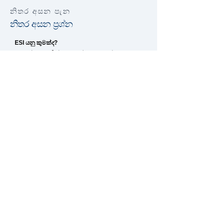
නිතර අසන පැන
නිතර අසන ප්‍රශ්න
ESI යනු කුමක්ද?
උපයන්න–සුරකින්න–ආයෝජනය කරන්න:
ඉපැයීමේ බලය වැඩි කරන්න, බෆර සහ විනය
ගොඩනඟන්න, ඉන්පසු අවදානම් පිළිබඳ
දැනුවත්භාවය සමඟ ආයෝජන මූලික කරුණු ඉගෙන
ගන්න.
මේක ආයෝජන උපදෙසක්ද?
නැහැ. ඒක අධ්‍යාපනය: මූලික කරුණු සහ විනය -
පුද්ගලාරෝපිත උපදෙස් නොවේ.
මුලින්ම ඉතිරි කිරීමේ පද්ධති වලින් පටන් ගන්නේ
ඇයි?
බෆර මගින් ආතතිය අඩු කරයි. ස්ථාවරත්වයක්
නොමැතිව, මිනිසුන්ට නරක තීරණ ගැනීමට බල
කෙරෙයි.