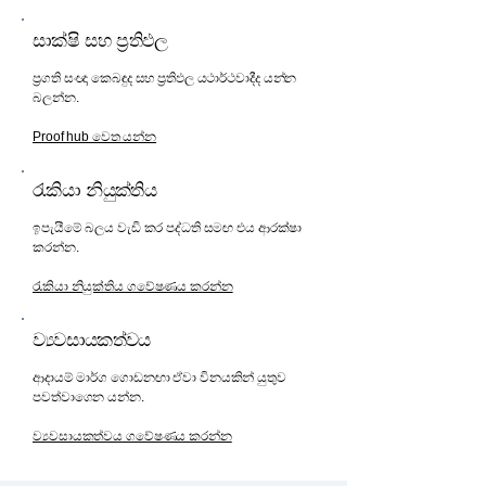
සාක්ෂි සහ ප්‍රතිඵල
ප්‍රගති සංඥා කෙබඳුද සහ ප්‍රතිඵල යථාර්ථවාදීද යන්න
බලන්න.
Proof hub වෙත යන්න
රැකියා නියුක්තිය
ඉපැයීමේ බලය වැඩි කර පද්ධති සමඟ එය ආරක්ෂා
කරන්න.
රැකියා නියුක්තිය ගවේෂණය කරන්න
ව්‍යවසායකත්වය
ආදායම් මාර්ග ගොඩනඟා ඒවා විනයකින් යුතුව
පවත්වාගෙන යන්න.
ව්‍යවසායකත්වය ගවේෂණය කරන්න