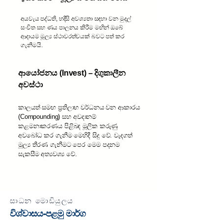
අයවැය පද්ධති, හදිසි අවශ්‍යතා සඳහා වන මුදල්
සංචිත සහ ණය පාලනය කිරීම මඟින් ඔබේ
ආදායම මූල්‍ය ස්ථාවරත්වයක් බවට පත් කර
ගැනීමයි.
ආයෝජනය (Invest) – දිගුකාලීන
අවස්ථා
කාලයත් සමඟ ප්‍රතිලාභ වර්ධනය වන ආකාරය
(Compounding) සහ අවදානම්
කළමනාකරණය පිළිබඳ මූලික කරුණු
අවබෝධ කර ගැනීම මෙහිදී සිදු වේ. වැදගත්
මූල්‍ය තීරණ ගැනීමට පෙර මෙම පදනම
සැකසීම අත්‍යවශ්‍ය වේ.
සාධන මොඩියුලය
විශ්වාසය-පළමු මාර්ග