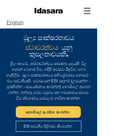
Idasara
English
මූල්‍ය සාක්ෂරතාවය
ස්ථාවරත්වය
යනු
කුසලතාවයකි.
ශ්‍රී ලංකාවේ, අස්ථාවරත්වය සාමාන්‍ය දෙයකි: මිල
ගණන් වෙනස් වීම, හදිසි අවස්ථා සිදුවීම, බෆර
හැකිලීම. මූල්‍ය සාක්ෂරතාවය අභිප්‍රේරණය නොවේ -
එය පද්ධතියකි. වෙබයෙන් ESI පදනම් (උපයන්න -
සුරකින්න - ආයෝජනය කරන්න) නොමිලේ ඉගෙන
ගන්න, ඉන්පසු ඔබට ව්‍යුහය සහ ගම්‍යතාවය අවශ්‍ය
විට ත්වරණය මෙවලම් භාවිතා කරන්න.
නොමිලේ ආරම්භ කරන්න
ESI පද්ධතිය පිළිබඳව කියවන්න