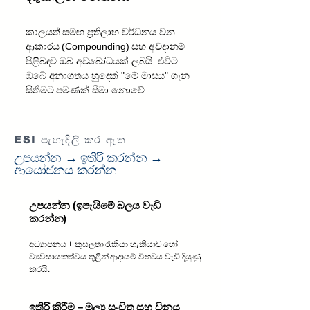
කාලයත් සමඟ ප්‍රතිලාභ වර්ධනය වන
ආකාරය (Compounding) සහ අවදානම්
පිළිබඳව ඔබ අවබෝධයක් ලබයි. එවිට
ඔබේ අනාගතය හුදෙක් "මේ මාසය" ගැන
සිතීමට පමණක් සීමා නොවේ.
ESI පැහැදිලි කර ඇත
උපයන්න → ඉතිරි කරන්න →
ආයෝජනය කරන්න
උපයන්න (ඉපැයීමේ බලය වැඩි
කරන්න)
අධ්‍යාපනය + කුසලතා රැකියා හැකියාව හෝ
ව්‍යවසායකත්වය තුළින් ආදායම් විභවය වැඩි දියුණු
කරයි.
ඉතිරි කිරීම – මූල්‍ය සංචිත සහ විනය