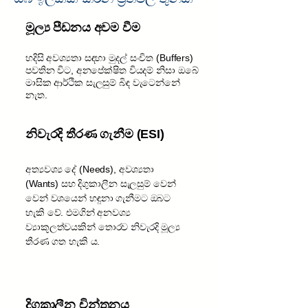
මූල්‍ය පීඩනය අවම වීම
හදිසි අවශ්‍යතා සඳහා මුදල් සංචිත (Buffers)
පවතින විට, අනපේක්ෂිත වියදම් නිසා ඔබේ
මාසික ආර්ථික සැලසුම් බිඳ වැටෙන්නේ
නැත.
නිවැරදි තීරණ ගැනීම (ESI)
අත්‍යවශ්‍ය දේ (Needs), අවශ්‍යතා
(Wants) සහ දිගුකාලීන සැලසුම් වෙන්
වෙන් වශයෙන් හඳුනා ගැනීමට ඔබට
හැකි වේ. එමගින් අනවශ්‍ය
ව්‍යාකූලත්වයකින් තොරව නිවැරදි මූල්‍ය
තීරණ ගත හැකි ය.
දිගුකාලීන චින්තනය