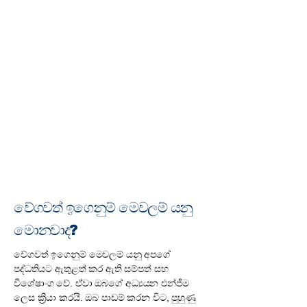
වේගවත් ඉගෙනුම් මෙවලම් යනු
මොනවාද?
වේගවත් ඉගෙනුම් මෙවලම් යනු අපගේ
පද්ධතියට ඇතුළත් කර ඇති සම්පත් සහ
විශේෂාංග වේ. ඒවා ඔබගේ අධ්‍යයන එන්ජිම
ලෙස ක්‍රියා කරයි. ඔබ පාඩම් කරන විට, පුහුණු