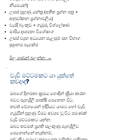
නියමයන්)
උසස් පුහුණු යන්ත්‍ර (අතීත ප්‍රශ්න පත්‍ර +
අනුවර්තන ප්‍රශ්නාවලිය)
වැරදි බැංකුව + ගැඹුරු විශ්ලේෂණ
මාපිය දෘශ්‍යතා විශේෂාංග
උසස් ව්‍යුහ අධ්‍යයන සැලසුම් සහ විභාග
සූදානම පැකේජ
මිල ගණන් බලන්න →
වැඩි මට්ටමකට යා යුත්තේ
කවදාද?
ඔබගේ දිනපතා ක්‍රමය හොඳින් ක්‍රියා කරන
බවට පැහැදිලි සාක්ෂි පෙනෙන විට,
තවත් වේගයෙන් ඉදිරියට යාමට හෝ වැඩි
ගැඹුරින් පුහුණු වීමට අවශ්‍ය වූ විට පමණක්
වැඩි මට්ටමකට යන්න.
ඔබට තවමත් ප්‍රගති සලකුණු පැහැදිලිව
පෙනෙන්නේ නැත්නම්,
පද්ධතිය සරලව තබාගෙන මුලින්ම සතිපතා