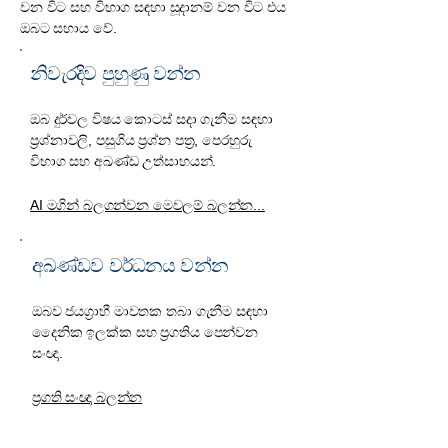
වන විට සහ විභාග සඳහා සූදානම් වන විට එය
ඔබට සහාය වේ.
නිවැරදිව පුහුණු වන්න
ඔබ දුර්වල විෂය කොටස් සදා ගැනීම සඳහා
ප්‍රශ්නාවලි, පසුගිය ප්‍රශ්න පත්‍ර, පෙරහුරු
විභාග සහ අඛණ්ඩ උත්සාහයන්.
AI මගින් බලගන්වන මෙවලම් බලන්න...
අඛණ්ඩව වර්ධනය වන්න
ඔබව ජයග්‍රාහී මාවතක තබා ගැනීම සඳහා
දෛනික ඉලක්ක සහ ප්‍රගතිය පෙන්වන
සංඥා.
ප්‍රගති සංඥා බලන්න