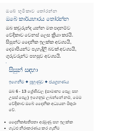
ඔබේ භූමිකාව තෝරන්න
ඔබේ කාර්යභාරය තෝරන්න
ඔබ කවුරුන්ද යන්න මත පදනම්ව
වේදිකාව වෙනස් ලෙස ක්‍රියා කරයි.
සිසුන්ට දෛනික ඉලක්ක අවශ්‍යයි,
දෙමාපියන්ට පැහැදිලි බවක් අවශ්‍යයි,
ගුරුවරුන්ට පහසුව අවශ්‍යයි.
සිසුන් සඳහා
ඉගෙනීම + පුහුණුව + ජයග්‍රහණය
ඔබ 6 - 13 ශ්‍රේණිවල (සාමාන්‍ය පෙළ සහ
උසස් පෙළ) ඉගෙනුම ලබන්නේ නම්, මෙම
වේදිකාව ඔබේ දෛනික අධ්‍යයන මිතුරා
වේ.
දෛනික/සතිපතා අරමුණු සහ ඉලක්ක
ගැටළු නිරාකරණය කර ගැනීම