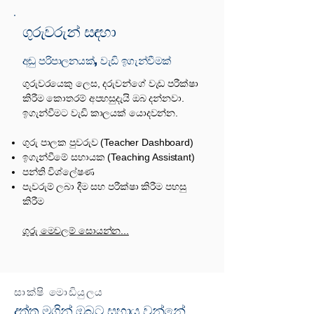
ගුරුවරුන් සඳහා
අඩු පරිපාලනයක්, වැඩි ඉගැන්වීමක්
ගුරුවරයෙකු ලෙස, දරුවන්ගේ වැඩ පරීක්ෂා
කිරීම කොතරම් අපහසුදැයි ඔබ දන්නවා.
ඉගැන්වීමට වැඩි කාලයක් යොදවන්න.
ගුරු පාලක පුවරුව (Teacher Dashboard)
ඉගැන්වීමේ සහායක (Teaching Assistant)
පන්ති විශ්ලේෂණ
පැවරුම් ලබා දීම සහ පරීක්ෂා කිරීම පහසු
කිරීම
ගුරු මෙවලම් සොයන්න...
සාක්ෂි මොඩියුලය
දත්ත මගින් ඔබට සහාය වන්නේ