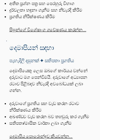
අතීත ප්‍රශ්න පත්‍ර සහ පෙරහුරු විභාග
දුර්වලතා හඳුනා ගැනීම සහ නිවැරදි කිරීම
ප්‍රගතිය නිරීක්ෂණය කිරීම
සිසුන්ගේ විශේෂාංග ගවේෂණය කරන්න...
දෙමාපියන් සඳහා
පැහැදිලි දසුනක් + සතිපතා ප්‍රගතිය
දෙමාපියෙකු ලෙස ඔබගේ කාර්යය වන්නේ
දරුවාට මග පෙන්වීමයි. දරුවාගේ අධ්‍යාපන
රටාව පිළිබඳව නිවැරදි අවබෝධයක් ලබා
ගන්න.
දරුවාගේ ප්‍රගතිය සහ වැඩ කරන රටාව
නිරීක්ෂණය කිරීම
අඛණ්ඩව වැඩ කරන බව තහවුරු කර ගැනීම
සතිපතා/මාසික වාර්තා ලබා ගැනීම
දෙමාපිය පොරොන්දුව කියවන්න...