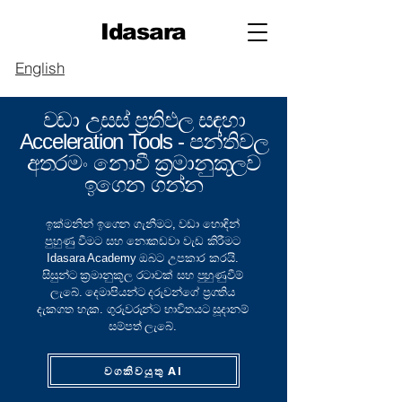
Idasara
English
වඩා උසස් ප්‍රතිඵල සඳහා
Acceleration Tools -
පන්තිවල
අතරමං නොවී ක්‍රමානුකූලව
ඉගෙන ගන්න
ඉක්මනින් ඉගෙන ගැනීමට, වඩා හොඳින්
පුහුණු වීමට සහ නොකඩවා වැඩ කිරීමට
Idasara Academy ඔබට උපකාර කරයි.
සිසුන්ට ක්‍රමානුකූල රටාවක් සහ පුහුණුවීම්
ලැබේ. දෙමාපියන්ට දරුවන්ගේ ප්‍රගතිය
දැකගත හැක. ගුරුවරුන්ට භාවිතයට සූදානම්
සම්පත් ලැබේ.
වගකිවයුතු AI