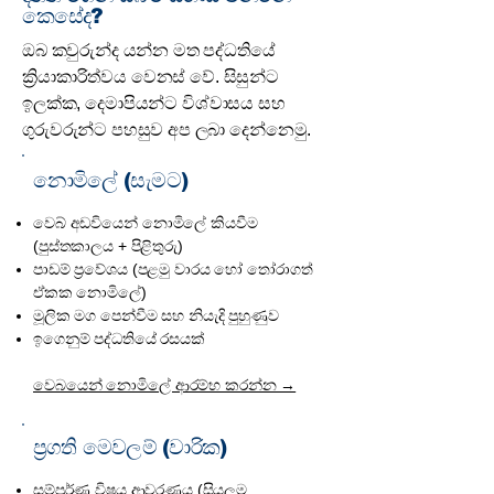
කෙසේද?
ඔබ කවුරුන්ද යන්න මත පද්ධතියේ
ක්‍රියාකාරිත්වය වෙනස් වේ. සිසුන්ට
ඉලක්ක, දෙමාපියන්ට විශ්වාසය සහ
ගුරුවරුන්ට පහසුව අප ලබා දෙන්නෙමු.
නොමිලේ (සැමට)
වෙබ් අඩවියෙන් නොමිලේ කියවීම
(පුස්තකාලය + පිළිතුරු)
පාඩම් ප්‍රවේශය (පළමු වාරය හෝ තෝරාගත්
ඒකක නොමිලේ)
මූලික මග පෙන්වීම සහ නියැදි පුහුණුව
ඉගෙනුම් පද්ධතියේ රසයක්
වෙබයෙන් නොමිලේ ආරම්භ කරන්න →
ප්‍රගති මෙවලම් (වාරික)
සම්පූර්ණ විෂය ආවරණය (සියලුම