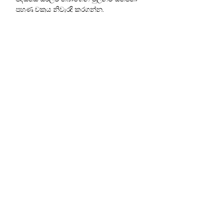
පුහුණු චක්‍රය නිවැරදි කරගන්න.
තීරණය කිරීමට පෙර — සාක්ෂි බලන්න →
ගාස්තු තර්කනය
නොමිලේ අන්තර්ගතය + ගෙවුම්
මෙවලම්
ඔබට එය තනිවම පැහැදිලි කළ
හැක
පද්ධතිය භාවිතා කරන විට ඔබටම එහි
වටිනාකම වැටහෙනු ඇත.
කාලයත් සමඟ ඔබේ වැරදි අඩු