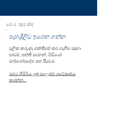
මෙය කුමක්ද
පැහැදිලිව ඉගෙන ගන්න
මූලික කරුණු ශක්තිමත් කර ගැනීම සඳහා
පාඩම්, පන්ති සටහන්, වීඩියෝ
මාර්ගෝපදේශ සහ පියවර.
ඔබට හිමිවිය යුතු සැලැස්ම ගවේෂණය
කරන්න...