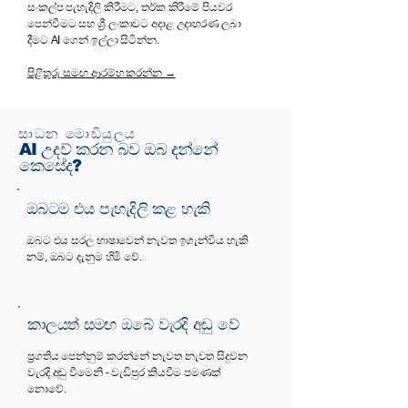
සංකල්ප පැහැදිලි කිරීමට, තර්ක කිරීමේ පියවර
පෙන්වීමට සහ ශ්‍රී ලංකාවට අදාළ උදාහරණ ලබා
දීමට AI ගෙන් ඉල්ලා සිටින්න.
පිළිතුරු සමඟ ආරම්භ කරන්න →
සාධන මොඩියුලය
AI උදව් කරන බව ඔබ දන්නේ
කෙසේද?
ඔබටම එය පැහැදිලි කළ හැකි
ඔබට එය සරල භාෂාවෙන් නැවත ඉගැන්විය හැකි
නම්, ඔබට දැනුම හිමි වේ.
කාලයත් සමඟ ඔබේ වැරදි අඩු වේ
ප්‍රගතිය පෙන්නුම් කරන්නේ නැවත නැවත සිදුවන
වැරදි අඩු වීමෙනි - වැඩිපුර කියවීම පමණක්
නොවේ.