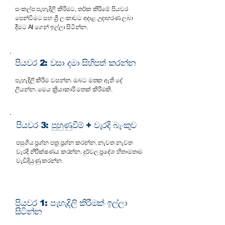
සංකල්ප පැහැදිලි කිරීමට, තර්ක කිරීමේ පියවර
පෙන්වීමට සහ ශ්‍රී ලංකාවට අදාළ උදාහරණ ලබා
දීමට AI ගෙන් ඉල්ලා සිටින්න.
පියවර 2: වසා දමා සිහිපත් කරන්න
පැහැදිලි කිරීම වසන්න. ඔබට මතක ඇති දේ
ලියන්න. මෙය ක්‍රියාකාරී මතක් කිරීමකි.
පියවර 3: පුහුණුවීම් + වැරදි බැංකුව
පසුගිය ප්‍රශ්න පත්‍ර ප්‍රශ්න කරන්න. නැවත නැවත
වැරදි නිරීක්ෂණය කරන්න. දුර්වල ප්‍රදේශ හිතාමතාම
වැඩිදියුණු කරන්න.
පියවර 1: පැහැදිලි කිරීමක් ඉල්ලා
සිටින්න