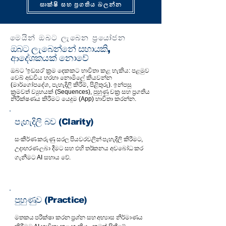
සාක්ෂි සහ ප්‍රගතිය බලන්න
මෙයින් ඔබට ලැබෙන ප්‍රයෝජන
ඔබට ලැබෙන්නේ සහායකි,
ආදේශකයක් නොවේ
ඔබට 'ඉඩසර' ක්‍රම දෙකකට භාවිතා කළ හැකිය: පළමුව
වෙබ් අඩවිය හරහා නොමිලේ කියවන්න
(මාර්ගෝපදේශ, පැහැදිලි කිරීම්, පිළිතුරු). ඉන්පසු
ක්‍රමවත් ව්‍යුහයක් (Sequences), පුහුණු චක්‍ර සහ ප්‍රගතිය
නිරීක්ෂණය කිරීමට යෙදුම (App) භාවිතා කරන්න.
පැහැදිලි බව (Clarity)
සංකීර්ණ කරුණු සරල පියවරවලින් පැහැදිලි කිරීමට,
උදාහරණ ලබා දීමට සහ එහි තර්කනය අවබෝධ කර
ගැනීමට AI සහාය වේ.
පුහුණුව (Practice)
මතකය පරීක්ෂා කරන ප්‍රශ්න සහ අභ්‍යාස නිර්මාණය