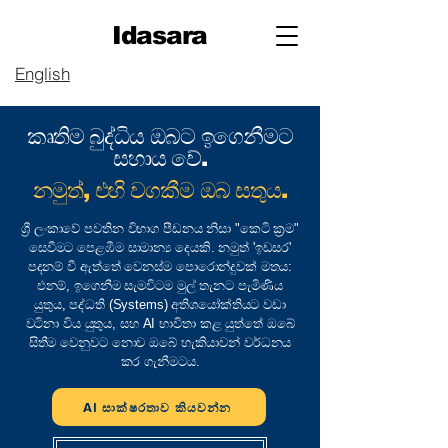
Idasara
English
කෘතිම බුද්ධිය ඔබට ඉගෙනීමට
සහාය වේ.
නමුත්, එහි වගකීම ඔබ සතුය.
ශ්‍රී ලංකාවේ පවතින විභාග පීඩනය නිසා "කෙටි ක්‍රම"
සෙවීමට පෙළඹීම සාමාන්‍ය දෙයකි. නමුත් 'ඉඩසර'
පදනම් වී ඇත්තේ වෙනස්ම පොරොන්දුවක් මතය:
එනම්, ඉගෙනීම සැමවිටම මුල් තැනට පැමිණිය
යුතුය, පද්ධති (Systems) අතිශයෝක්තියට වඩා
වටිනා විය යුතුය, සහ AI භාවිතා කළ යුත්තේ ඔබේ
සිතීම වෙනුවට නොව ඔබේ හැකියාවන් වර්ධනය
කර ගැනීමටය.
AI සාක්ෂරතාව කියවන්න