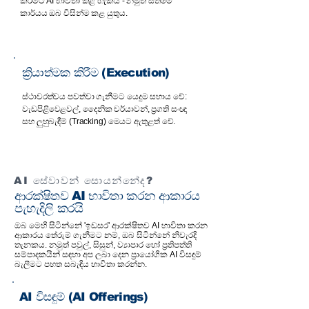
කිරීමට AI භාවිතා කළ හැකිය - නමුත් සිතීමේ
කාර්යය ඔබ විසින්ම කළ යුතුය.
ක්‍රියාත්මක කිරීම (Execution)
ස්ථාවරත්වය පවත්වා ගැනීමට යෙදුම සහාය වේ:
වැඩපිළිවෙළවල්, දෛනික චර්යාවන්, ප්‍රගති සංඥා
සහ ලුහුබැඳීම් (Tracking) මෙයට ඇතුළත් වේ.
AI සේවාවන් සොයන්නේද?
ආරක්ෂිතව AI භාවිතා කරන ආකාරය
පැහැදිලි කරයි
ඔබ මෙහි සිටින්නේ 'ඉඩසර' ආරක්ෂිතව AI භාවිතා කරන
ආකාරය තේරුම් ගැනීමට නම්, ඔබ සිටින්නේ නිවැරදි
තැනකය. නමුත් පවුල්, සිසුන්, ව්‍යාපාර හෝ ප්‍රතිපත්ති
සම්පාදකයින් සඳහා අප ලබා දෙන ප්‍රායෝගික AI විසඳුම්
බැලීමට පහත සබැඳිය භාවිතා කරන්න.
AI විසඳුම් (AI Offerings)