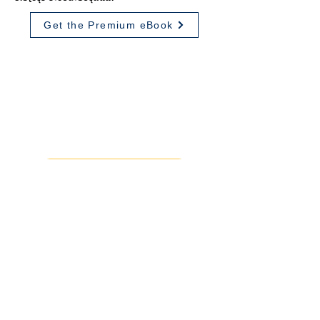
Get the Premium eBook
AI සාක්ෂරතාවය නොමිලේ කියවන්න
AI හි මූලික කරුණු, පැහැදිලි චින්තනය
සහ වගකිවයුතු භාවිතය වැනි
පෙළඹවීම් තේරුම් ගන්න.
AI සාක්ෂරතාවය
මෙවලම් සමඟ ඉදිරියට යන්න
කියවීමෙන් නතර නොවී අනුපිළිවෙලවල් +
පුහුණු ලූප + ප්‍රගති ලුහුබැඳීම භාවිතා කරන්න.
මෙවලම්