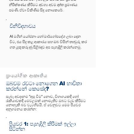
නිරීක්ෂණය කිරීමට අවශ්‍ය අවම දත්ත ප්‍රමාණය
පමණි. ඒවා විකිණීම සිදු නොකෙරේ.
විනිවිදභාවය
AI මගින් යෝජනා හෝ මාර්ගෝපදේශ ලබා දෙන
විට, එය සිදු කළ ආකාරය සහ ඔබ විසින් තහවුරු කර
ගත යුතු කරුණු පිළිබඳව අප පැහැදිලි කරන්නෙමු.
ප්‍රායෝගික ආකෘතිය
ඔබවම රවටා නොගෙන AI භාවිතා
කරන්නේ කෙසේද?
සැබෑ අවදානම "අසු වීම" නොව, විභාගයකදී හෝ
රැකියාවකදී මෙවලමක් නොමැතිව ඔබට වැඩ කිරීමට
නොහැකි බව වැටහීමයි. ඒ වෙනුවට මෙම පියවර
අනුගමනය කරන්න:
පියවර 1: පැහැදිලි කිරීමක් ඉල්ලා
සිටින්න