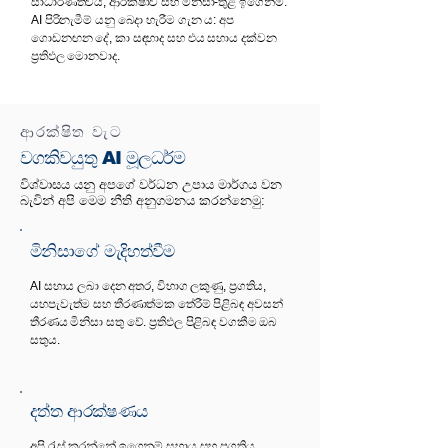
සාධාරණත්වය, ආරක්ෂාව සහ මිනිසා-තුළ ඉගෙනීම.
AI පිරිනැමීම් යනු බෙදා හැරීම ගැන ය: අප
ගොඩනඟන දේ, කා සඳහාද සහ එය සහාය දක්වන
ප්‍රතිඵල මොනවාද.
ආරක්ෂිත වැට
වගකිවයුතු AI මූලධර්ම
විශ්වාසය යනු අපගේ වර්ධන උපාය මාර්ගය වන
බැවින් අපි මෙම නීති අනුගමනය කරන්නෙමු:
මිනිසාගේ මැදිහත්වීම
AI සහාය ලබා දෙන අතර, විභාග ලකුණු, ප්‍රගතිය,
යහපැවැත්ම සහ තීරණාත්මක තේරීම් පිළිබඳ අවසන්
තීරණය මිනිසා සතු වේ. ප්‍රතිඵල පිළිබඳ වගකීම ඔබ
සතුය.
දත්ත ආරක්ෂණය
අපි රැස් කරන්නේ ඉගෙනුම් සහාය සහ ප්‍රගතිය