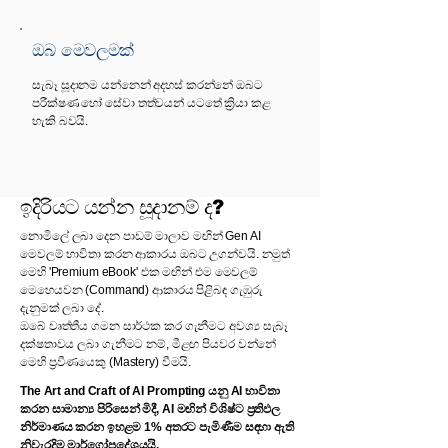
ඔබ මෙවලමක්
සැබෑ සූදානම යන්නෙන් අදහස් කරන්නේ ඔබට
පරීක්ෂණ හෝ සේවා තත්වයන් යටතේ ක්‍රියා කළ
හැකි බවයි.
ඉදිරියට යන්න සූදානම් ද?
නොමිලේ ලබා දෙන පාඩම් මාලාව මඟින් Gen AI
මෙවලම් භාවිතා කරන ආකාරය ඔබට උගන්වයි. නමුත්
මෙහි 'Premium eBook' එක මඟින් එම මෙවලම්
මෙහෙයවන (Command) ආකාරය පිළිබඳ ගැඹුරු
දැනුමක් ලබා දේ.
ඔබේ වෘත්තීය ගමන සාර්ථක කර ගැනීමට අවශ්‍ය සැබෑ
දක්ෂතාවය ලබා ගැනීමට නම්, මීළඟ පියවර වන්නේ
මෙහි ප්‍රවීණයෙකු (Mastery) වීමයි.
The Art and Craft of AI Prompting යනු AI භාවිතා
කරන සාමාන්‍ය පිරිසෙන් මිදී, AI මඟින් විශිෂ්ට ප්‍රතිඵල
නිර්මාණය කරන ඉහළම 1% අතරට පැමිණීම සඳහා ඇති
නිවැරදිම මාර්ගෝපදේශයයි.