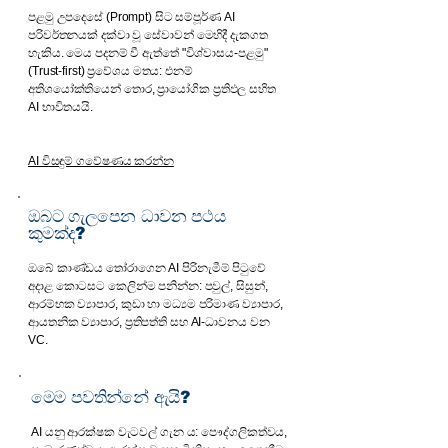
පළමු උපදෙසේ (Prompt) සිට සම්පූර්ණ AI
පරිවර්තනයක් දක්වා වූ සේවාවන් මෙහිදී දැකගත
හැකිය. මෙය පදනම් වී ඇත්තේ "විශ්වාසය-පළමු"
(Trust-first) ප්‍රවේශය මතය: එනම්
අතිශයෝක්තියෙන් තොර, ප්‍රායෝගික ප්‍රතිඵල සහිත
AI භාවිතයයි.
​AI විසඳුම් ගවේෂණය කරන්න
ඔබට ගැලපෙන ධාවන පථය
කුමක්ද?
ඔබේ කාණ්ඩය තෝරාගෙන AI පිරිනැමීම් පිටුවේ
අදාළ කොටසට කෙලින්ම පනින්න: පවුල්, සිසුන්,
ආරම්භක ව්‍යාපාර, කුඩා හා මධ්‍යම පරිමාණ ව්‍යාපාර,
ආයතනික ව්‍යාපාර, ප්‍රතිපත්ති සහ AI-ධාවනය වන
VC.
මෙම පවතින්නේ ඇයි?
AI යනු ආරක්ෂක වැටවල් ගැන ය: පෞද්ගලිකත්වය,