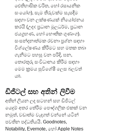
ඓතිහාසික චරිත, හෝ රසායනික 
සංයෝග), සෑම තීරුවක්ම සැසඳීම 
සඳහා වන ලක්ෂණයක් නියෝජනය 
කරයි (උදා: ප්‍රධාන මූලධර්ම, ප්‍රධාන 
ජයග්‍රහණ, හෝ භෞතික ගුණාංග). 
සංසන්දනාත්මක රචනා ප්‍රශ්න සඳහා 
විශ්ලේෂණය කිරීමට සහ මතක තබා 
ගැනීමට පහසු වන පරිදි, ඝන, 
තොරතුරු සංවිධානය කිරීම සඳහා 
මෙම ක්‍රමය සුවිශේෂී ලෙස බලවත් 
ය
.
8
ඩිජිටල් සහ අතින් ලිවීම
අතින් ලියන ලද සටහන් සහ ඩිජිටල් 
යෙදුම් අතර තේරීම පෞද්ගලික එකක් වන 
නමුත්, වඩාත්ම වැදගත් වන්නේ යටින් 
පවතින පද්ධතියයි. Goodnotes, 
Notability, Evernote, හෝ Apple Notes 