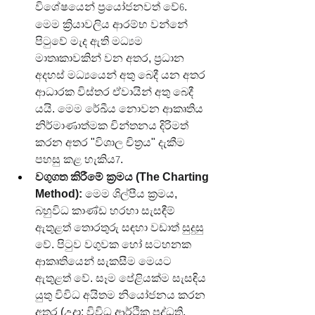
විශේෂයෙන් ප්‍රයෝජනවත් වේ
. 
6
මෙම ක්‍රියාවලිය ආරම්භ වන්නේ 
පිටුවේ මැද ඇති මධ්‍යම 
මාතෘකාවකින් වන අතර, ප්‍රධාන 
අදහස් මධ්‍යයෙන් අතු බෙදී යන අතර 
ආධාරක විස්තර ඒවායින් අතු බෙදී 
යයි. මෙම රේඛීය නොවන ආකෘතිය 
නිර්මාණාත්මක චින්තනය දිරිමත් 
කරන අතර "විශාල චිත්‍රය" දැකීම 
පහසු කළ හැකිය
.
7
වගුගත කිරීමේ ක්‍රමය (The Charting 
Method):
 මෙම ශිල්පීය ක්‍රමය, 
බහුවිධ කාණ්ඩ හරහා සැසඳීම් 
ඇතුළත් තොරතුරු සඳහා වඩාත් සුදුසු 
වේ. පිටුව වගුවක හෝ සටහනක 
ආකෘතියෙන් සැකසීම මෙයට 
ඇතුළත් වේ. සෑම පේළියක්ම සැසඳිය 
යුතු විවිධ අයිතම නියෝජනය කරන 
අතර (උදා: විවිධ ආර්ථික පද්ධති, 