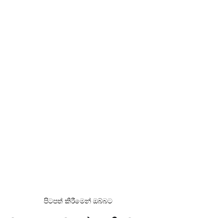
පිටපත් කිරීමෙන් ඔබ්බට