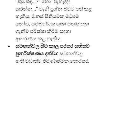
"කුමක්ද...?" හෝ "පැහැදිලි 
කරන්න..." වැනි ප්‍රශ්න බවට පත් කළ 
හැකිය. මනස් සිතියමක මධ්‍යම 
නෝඩ්, සම්බන්ධක ශාඛා මතක තබා 
ගැනීම පරීක්ෂා කිරීම සඳහා 
ආවරණය කළ හැකිය.
සටහන්වල සිට කාල පරතර සහිතව 
පුනරීක්ෂණය දක්වා:
 සටහන්වල 
ඇති වඩාත්ම තීරණාත්මක තොරතුරු 
— ප්‍රධාන අර්ථ දැක්වීම්, සූත්‍ර, වැදගත් 
දින හෝ මූලික සංකල්ප — උපුටා 
ගෙන Anki වැනි SRS යෙදුමක 
ඩිජිටල් මතක කාඩ්පත් බවට 
පරිවර්තනය කළ යුතුය. මෙය, 
වඩාත්ම වැදගත් දැනුම ක්‍රමානුකූලව 
සමාලෝචනය කර දිගුකාලීන 
මතකයේ තැන්පත් කිරීම සහතික 
කරයි.
සටහන්වල සිට ෆයින්මන් ක්‍රමය 