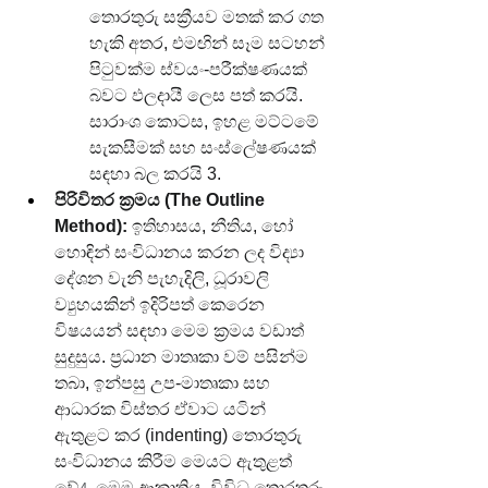
තොරතුරු සක්‍රීයව මතක් කර ගත 
හැකි අතර, එමඟින් සෑම සටහන් 
පිටුවක්ම ස්වයං-පරීක්ෂණයක් 
බවට ඵලදායී ලෙස පත් කරයි. 
සාරාංශ කොටස, ඉහළ මට්ටමේ 
සැකසීමක් සහ සංස්ලේෂණයක් 
සඳහා බල කරයි 3.
පිරිවිතර ක්‍රමය (The Outline 
Method):
 ඉතිහාසය, නීතිය, හෝ 
හොඳින් සංවිධානය කරන ලද විද්‍යා 
දේශන වැනි පැහැදිලි, ධූරාවලි 
ව්‍යුහයකින් ඉදිරිපත් කෙරෙන 
විෂයයන් සඳහා මෙම ක්‍රමය වඩාත් 
සුදුසුය. ප්‍රධාන මාතෘකා වම් පසින්ම 
තබා, ඉන්පසු උප-මාතෘකා සහ 
ආධාරක විස්තර ඒවාට යටින් 
ඇතුළට කර (indenting) තොරතුරු 
සංවිධානය කිරීම මෙයට ඇතුළත් 
වේ
. මෙම ආකෘතිය, විවිධ තොරතුරු 