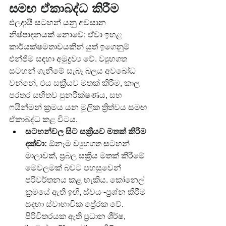
සමඟ ඒකාබද්ධ කිරීම
ඵලදායී සටහන් යනු අවසාන 
නිෂ්පාදනයක් නොවේ; ඒවා ඉහළ 
කාර්යක්ෂමතාවයකින් යුත් ඉගෙනුම් 
එන්ජිම සඳහා අමුද්‍රව්‍ය වේ. ව්‍යුහගත 
සටහන් ගැනීමේ සැබෑ බලය අවබෝධ 
වන්නේ, එය සක්‍රීයව මතක් කිරීම, කාල 
පරතර සහිතව පුනරීක්ෂණය, සහ 
ෆයින්මන් ක්‍රමය යන මූලික ත්‍රිත්වය සමඟ 
ඒකාබද්ධ කළ විටය.
සටහන්වල සිට සක්‍රීයව මතක් කිරීම 
දක්වා:
 ඕනෑම ව්‍යුහගත සටහන් 
මාලාවක්, ප්‍රබල සක්‍රීය මතක් කිරීමේ 
මෙවලමක් බවට පහසුවෙන් 
පරිවර්තනය කළ හැකිය. කෝනෙල් 
ක්‍රමයේ ඇති ඉඟි, ස්වයං-ප්‍රශ්න කිරීම 
සඳහා ස්වාභාවික ප්‍රේරක වේ. 
පිරිවිතරයක ඇති ප්‍රධාන ශීර්ෂ, 