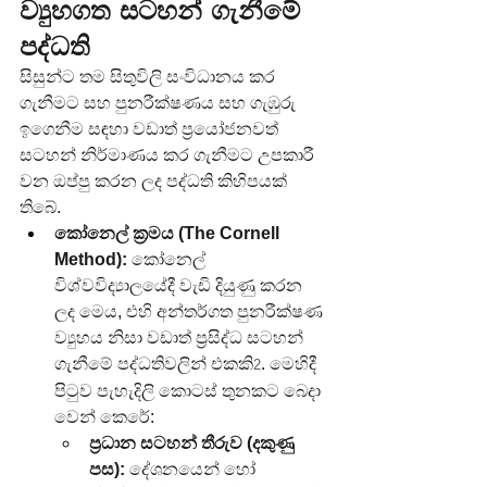
ව්‍යුහගත සටහන් ගැනීමේ 
පද්ධති
සිසුන්ට තම සිතුවිලි සංවිධානය කර 
ගැනීමට සහ පුනරීක්ෂණය සහ ගැඹුරු 
ඉගෙනීම සඳහා වඩාත් ප්‍රයෝජනවත් 
සටහන් නිර්මාණය කර ගැනීමට උපකාරී 
වන ඔප්පු කරන ලද පද්ධති කිහිපයක් 
තිබේ.
කෝනෙල් ක්‍රමය (The Cornell 
Method):
 කෝනෙල් 
විශ්වවිද්‍යාලයේදී වැඩි දියුණු කරන 
ලද මෙය, එහි අන්තර්ගත පුනරීක්ෂණ 
ව්‍යුහය නිසා වඩාත් ප්‍රසිද්ධ සටහන් 
ගැනීමේ පද්ධතිවලින් එකකි
. මෙහිදී 
2
පිටුව පැහැදිලි කොටස් තුනකට බෙදා 
වෙන් කෙරේ:
ප්‍රධාන සටහන් තීරුව (දකුණු 
පස):
 දේශනයෙන් හෝ 