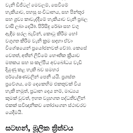
වැනි ඩිජිටල් මෙවලම්, සෙවීමේ 
හැකියාව, පහසු සංවිධානය, සහ පින්තූර 
සහ ශ්‍රව්‍ය කාවැද්දීමේ හැකියාව වැනි ප්‍රබල 
වාසි ලබා දෙයි
. පිරිසිදු රේඛා සහ වගු 
9
ඇඳීම සරල බැවින්, කොටු කිරීම හෝ 
වගුගත කිරීම වැනි ක්‍රම සඳහා ඒවා 
විශේෂයෙන් ප්‍රයෝජනවත් වේ
. කෙසේ 
10
වෙතත්, අතින් ලිවීමේ භෞතික ක්‍රියාව 
මතකය සහ සංකල්පීය අවබෝධය වැඩි 
දියුණු කළ හැකි බව සමහර 
පර්යේෂණවලින් පෙනී යයි. ප්‍රශස්ත 
ප්‍රවේශය, මේ දෙකෙහිම එකතුවක් විය 
හැකි නමුත්, ප්‍රධාන දෙය නම්, මාධ්‍යය 
කුමක් වුවත්, ඉහත ව්‍යුහගත පද්ධතිවලින් 
එකක් සවිඥානිකව තෝරාගෙන ස්ථාවරව 
යෙදීමයි.
සටහන්, මූලික ත්‍රිත්වය 