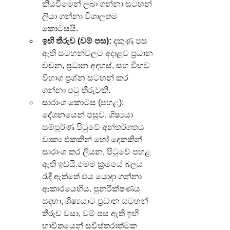
කියවීමෙන් ලබා ගන්නා සටහන් 
ලියා ගන්නා විශාලතම 
කොටසයි.
ඉඟි තීරුව (වම් පස):
 දකුණු පස 
ඇති සටහන්වලට අදාළව ප්‍රධාන 
වචන, ප්‍රධාන අදහස්, සහ විභව 
විභාග ප්‍රශ්න සටහන් කර 
ගන්නා පටු තීරුවකි.
සාරාංශ කොටස (පහළ): 
දේශනයෙන් පසුව, ශිෂ්‍යයා 
සම්පූර්ණ පිටුවේ අන්තර්ගතය 
වාක්‍ය එකකින් හෝ දෙකකින් 
සාරාංශ කර ලියන, පිටුවේ පහළ 
ඇති ඉඩයි.මෙම ක්‍රමයේ බලය 
රැඳී ඇත්තේ එය යොදා ගන්නා 
ආකාරයෙහිය. පුනරීක්ෂණය 
සඳහා, ශිෂ්‍යයාට ප්‍රධාන සටහන් 
තීරුව වසා, වම් පස ඇති ඉඟි 
භාවිතයෙන් සවිස්තරාත්මක 