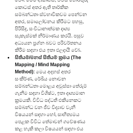
4
කොටස් අතර ඇති තාර්කික 
සම්බන්ධතා ස්වභාවිකවම පෙන්වන 
අතර, සමාලෝචනය කිරීමට පහසු, 
පිරිසිදු, සංවිධානාත්මක දෘශ්‍ය 
සැකැස්මක් නිර්මාණය කරයි. පසුව 
අධ්‍යයන ප්‍රශ්න බවට පරිවර්තනය 
කිරීම සඳහා එය ඉතා ඵලදායී වේ
.
5
සිතියම්/මනස් සිතියම් ක්‍රමය (The 
Mapping / Mind Mapping 
Method):
 මෙය අදහස් අතර 
සංකීර්ණ, රේඛීය නොවන 
සම්බන්ධතා මොළය අවුස්සා තේරුම් 
ගැනීම සඳහා විශිෂ්ට, ඉතා දෘශ්‍යමාන 
ක්‍රමයකි. විවිධ පද්ධති එකිනෙකට 
සම්බන්ධ වන ජීව විද්‍යාව වැනි 
විෂයයන් සඳහා හෝ, සාහිත්‍යමය 
පෙළක විවිධ තේමාවන් ගවේෂණය 
කළ හැකි කලා විෂයයන් සඳහා එය 