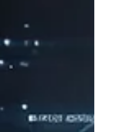
ගත් තැනයි. සතුරා සමඟ යුදවැදී සිටියදී යම් අවස්ථාවක
තම සේනාව අඩපණ වෙන බව රජුට නිරීක්ෂණය
වෙයි; පසමිතුරු කණ්ඩායම සතුව තිබුණේ ද සමාන
ආකාරය