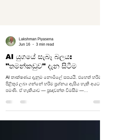
Lakshman Piyasena
Jun 16
3 min read
AI යුගයේ සැබෑ බලය:
"තමන්කඩුව" දැන සිටීම
AI තාක්ෂණය දැනුම නොමිලේ සපයයි. එහෙත් හරිම
පිළිතුර ලබා ගන්නේ හරිම ප්‍රශ්නය ඇසිය හැකි අයට
පමණි. ඒ හැකියාව — ප්‍රඥාවන්ත විමසීම —
තමන්කඩුව භාවිතය වැනිය. "තමන්කඩුව" — ජය ගත්
ප්‍රඥාවේ කතාව 'තමන්කඩුව' ප්‍රදේශ නාමය බිහි වූ
ආකාරය ගැන කියැවෙන ජන කතාවකට අනුව, මහා
පරාක්‍රමබාහු රජු සතුරා පරාජයට පත් කළේ 'තම කඩුව'
අතට ගත් පසුවලු. 'තමන්කඩුව' වී ඇත්තේ 'තම කඩුව'