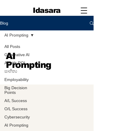
Idasara
Blog
AI Prompting
All Posts
AI
Generative AI
Prompting
AI with ROI
සාහිත්‍ය
Employability
Big Decision
Points
A/L Success
O/L Success
Cybersecurity
AI Prompting