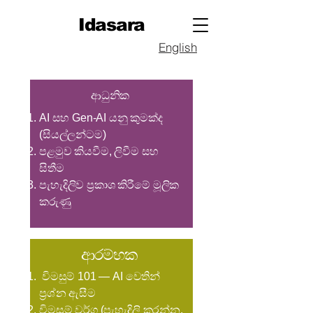
Idasara
English
ආධුනික ​
AI සහ Gen-AI යනු කුමක්ද
(සියල්ලන්ටම)
පළමුව කියවීම, ලිවීම සහ
සිතීම
පැහැදිලිව ප්‍රකාශ කිරීමේ මූලික
කරුණු
ආරම්භක
විමසුම් 101 — AI වෙතින්
ප්‍රශ්න ඇසීම
විමසුම් වර්ග (පැහැදිලි කරන්න,