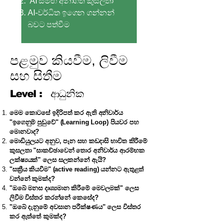
AI සමඟ අනාගත කුසලතා
AI-වර්ධිත ඉගෙන ගන්නන්
බවට පත්වීම
පළමුව කියවීම, ලිවීම
සහ සිතීම
Level :
ආධුනික
මෙම කොටසේ ඉදිරිපත් කර ඇති අනිවාර්ය
"ඉගෙනුම් පුඩුවේ" (Learning Loop) පියවර පහ
මොනවාද?
මොඩියුලයට අනුව, පෑන සහ කඩදාසි භාවිත කිරීමේ
කුසලතා "සාකච්ඡාවෙන් තොර අනිවාර්ය ආරම්භක
ලක්ෂ්‍යයක්" ලෙස සලකන්නේ ඇයි?
"සක්‍රීය කියවීම" (active reading) යන්නට ඇතුළත්
වන්නේ කුමක්ද?
"ඔබේ මනස දෘශ්‍යමාන කිරීමේ මෙවලමක්" ලෙස
ලිවීම විස්තර කරන්නේ කෙසේද?
"ඔබේ දැනුමේ අවසාන පරීක්ෂණය" ලෙස විස්තර
කර ඇත්තේ කුමක්ද?