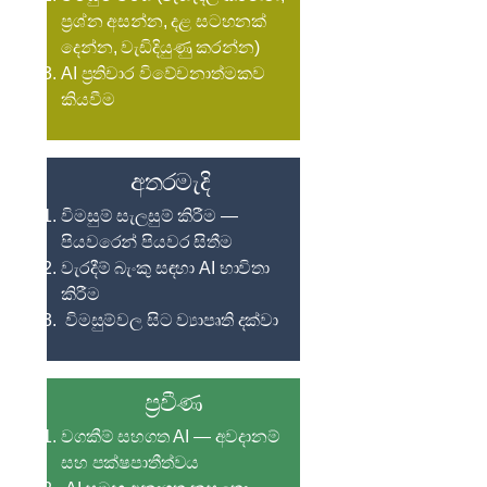
ප්‍රශ්න අසන්න, දළ සටහනක්
දෙන්න, වැඩිදියුණු කරන්න)
AI ප්‍රතිචාර විවේචනාත්මකව
කියවීම
අතරමැදි
විමසුම් සැලසුම් කිරීම —
පියවරෙන් පියවර සිතීම
වැරදීම් බැංකු සඳහා AI භාවිතා
කිරීම
විමසුම්වල සිට ව්‍යාපෘති දක්වා
ප්‍රවීණ
වගකීම් සහගත AI — අවදානම්
සහ පක්ෂපාතීත්වය