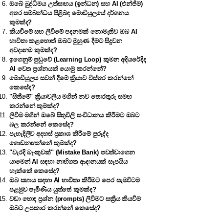
ඔබේ බුද්ධිමය උත්සාහය (ඉන්ධන) සහ AI (එන්ජිම)
අතර සම්බන්ධය පිළිබඳ මොඩියුලයේ දර්ශනය
කුමක්ද?
කියවීමේ සහ ලිවීමේ පදනමක් නොමැතිව ඔබ AI
භාවිතා කළහොත් ඔබට මුහුණ දීමට සිදුවන
අවදානම කුමක්ද?
ඉගෙනුම් පුඩුවේ (Learning Loop) කුමන අදියරේදීද
AI වෙත ප්‍රශ්නයක් යොමු කරන්නේ?
මොඩියුලය සවන් දීමේ ක්‍රියාව විස්තර කරන්නේ
කෙසේද?
"සිතීමේ" ක්‍රියාවලිය මගින් නව තොරතුරු සමඟ
කරන්නේ කුමක්ද?
ලිවීම මගින් ඔබේ සිතුවිලි සංවිධානය කිරීමට ඔබට
බල කරන්නේ කෙසේද?
පැහැදිලිව අදහස් ප්‍රකාශ කිරීමේ පුරුද්ද
ගොඩනඟන්නේ කුමක්ද?
"වැරදි බැංකුවක්" (Mistake Bank) පවත්වාගෙන
යාමෙන් AI සඳහා නාභිගත ආදානයක් සැපයිය
හැක්කේ කෙසේද?
ඔබ සහාය සඳහා AI භාවිතා කිරීමට පෙර සැමවිටම
පළමුව පැමිණිය යුත්තේ කුමක්ද?
වඩා හොඳ ප්‍රශ්න (prompts) ලිවීමට සක්‍රීය කියවීම
ඔබට උපකාර කරන්නේ කෙසේද?