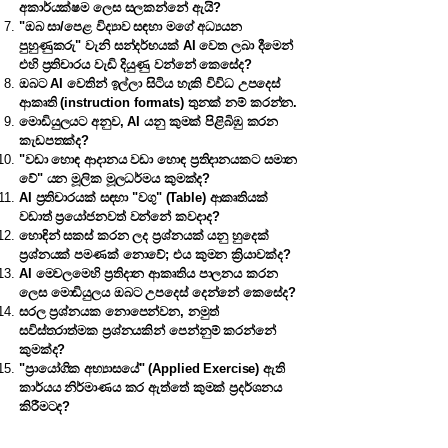
අකාර්යක්ෂම ලෙස සලකන්නේ ඇයි?
"ඔබ සා/පෙළ විද්‍යාව සඳහා මගේ අධ්‍යයන
පුහුණුකරු" වැනි සන්දර්භයක් AI වෙත ලබා දීමෙන්
එහි ප්‍රතිචාරය වැඩි දියුණු වන්නේ කෙසේද?
ඔබට AI වෙතින් ඉල්ලා සිටිය හැකි විවිධ උපදෙස්
ආකෘති (instruction formats) තුනක් නම් කරන්න.
මොඩියුලයට අනුව, AI යනු කුමක් පිළිබිඹු කරන
කැඩපතක්ද?
"වඩා හොඳ ආදානය වඩා හොඳ ප්‍රතිදානයකට සමාන
වේ" යන මූලික මූලධර්මය කුමක්ද?
AI ප්‍රතිචාරයක් සඳහා "වගු" (Table) ආකෘතියක්
වඩාත් ප්‍රයෝජනවත් වන්නේ කවදාද?
හොඳින් සකස් කරන ලද ප්‍රශ්නයක් යනු හුදෙක්
ප්‍රශ්නයක් පමණක් නොවේ; එය කුමන ක්‍රියාවක්ද?
AI මෙවලමෙහි ප්‍රතිදාන ආකෘතිය පාලනය කරන
ලෙස මොඩියුලය ඔබට උපදෙස් දෙන්නේ කෙසේද?
සරල ප්‍රශ්නයක නොපෙන්වන, නමුත්
සවිස්තරාත්මක ප්‍රශ්නයකින් පෙන්නුම් කරන්නේ
කුමක්ද?
"ප්‍රායෝගික අභ්‍යාසයේ" (Applied Exercise) ඇති
කාර්යය නිර්මාණය කර ඇත්තේ කුමක් ප්‍රදර්ශනය
කිරීමටද?