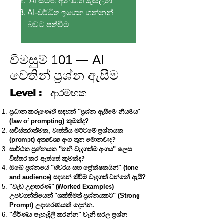
AI සමඟ අනාගත කුසලතා
AI-වර්ධිත ඉගෙන ගන්නන්
බවට පත්වීම
විමසුම් 101 — AI
වෙතින් ප්‍රශ්න ඇසීම
Level :
ආරම්භක
ප්‍රධාන කරුණෙහි සඳහන් "ප්‍රශ්න ඇසීමේ නියමය"
(law of prompting) කුමක්ද?
සවිස්තරාත්මක, වෘත්තීය මට්ටමේ ප්‍රශ්නයක
(prompt) අත්‍යවශ්‍ය අංග තුන මොනවාද?
සාර්ථක ප්‍රශ්නයක "තනි වැදගත්ම අංගය" ලෙස
විස්තර කර ඇත්තේ කුමක්ද?
ඔබේ ප්‍රශ්නයේ "ස්වරය සහ ප්‍රේක්ෂකයින්" (tone
and audience) සඳහන් කිරීම වැදගත් වන්නේ ඇයි?
"වැඩ උදාහරණ" (Worked Examples)
උපවගන්තියෙන් "ශක්තිමත් ප්‍රශ්නයකට" (Strong
Prompt) උදාහරණයක් දෙන්න.
"ජීර්ණය පැහැදිලි කරන්න" වැනි සරල ප්‍රශ්න