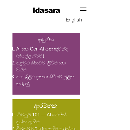
Idasara
English
ආධුනික ​
AI සහ Gen-AI යනු කුමක්ද
(සියල්ලන්ටම)
පළමුව කියවීම, ලිවීම සහ
සිතීම
පැහැදිලිව ප්‍රකාශ කිරීමේ මූලික
කරුණු
ආරම්භක
විමසුම් 101 — AI වෙතින්
ප්‍රශ්න ඇසීම
විමසුම් වර්ග (පැහැදිලි කරන්න,