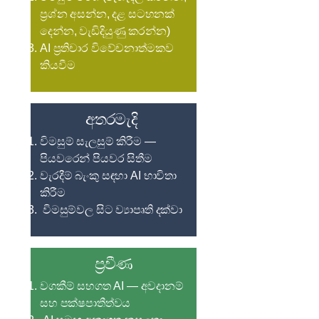
ප්‍රශ්න අසන්න, දළ සටහනක්
දෙන්න, වැඩිදියුණු කරන්න)
AI ප්‍රතිචාර විවේචනාත්මකව
කියවීම
අතරමැදි
විමසුම් සැලසුම් කිරීම —
පියවරෙන් පියවර සිතීම
වැරදීම් බැංකු සඳහා AI භාවිතා
කිරීම
විමසුම්වල සිට ව්‍යාපෘති දක්වා
ප්‍රවීණ
වගකීම් සහගත AI — අවදානම්
සහ පක්ෂපාතීත්වය