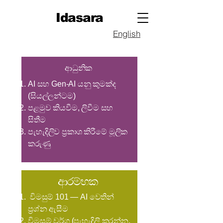
Idasara
English
ආධුනික ​
AI සහ Gen-AI යනු කුමක්ද
(සියල්ලන්ටම)
පළමුව කියවීම, ලිවීම සහ
සිතීම
පැහැදිලිව ප්‍රකාශ කිරීමේ මූලික
කරුණු
ආරම්භක
විමසුම් 101 — AI වෙතින්
ප්‍රශ්න ඇසීම
විමසුම් වර්ග (පැහැදිලි කරන්න,