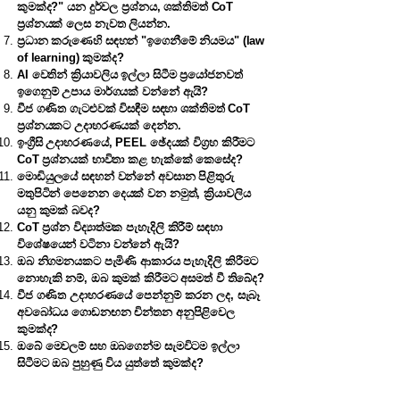
කුමක්ද?" යන දුර්වල ප්‍රශ්නය, ශක්තිමත් CoT
ප්‍රශ්නයක් ලෙස නැවත ලියන්න.
ප්‍රධාන කරුණෙහි සඳහන් "ඉගෙනීමේ නියමය" (law
of learning) කුමක්ද?
AI වෙතින් ක්‍රියාවලිය ඉල්ලා සිටීම ප්‍රයෝජනවත්
ඉගෙනුම් උපාය මාර්ගයක් වන්නේ ඇයි?
වීජ ගණිත ගැටළුවක් විසඳීම සඳහා ශක්තිමත් CoT
ප්‍රශ්නයකට උදාහරණයක් දෙන්න.
ඉංග්‍රීසි උදාහරණයේ, PEEL ඡේදයක් විග්‍රහ කිරීමට
CoT ප්‍රශ්නයක් භාවිතා කළ හැක්කේ කෙසේද?
මොඩියුලයේ සඳහන් වන්නේ අවසාන පිළිතුරු
මතුපිටින් පෙනෙන දෙයක් වන නමුත්, ක්‍රියාවලිය
යනු කුමක් බවද?
CoT ප්‍රශ්න විද්‍යාත්මක පැහැදිලි කිරීම් සඳහා
විශේෂයෙන් වටිනා වන්නේ ඇයි?
ඔබ නිගමනයකට පැමිණි ආකාරය පැහැදිලි කිරීමට
නොහැකි නම්, ඔබ කුමක් කිරීමට අසමත් වී තිබේද?
වීජ ගණිත උදාහරණයේ පෙන්නුම් කරන ලද, සැබෑ
අවබෝධය ගොඩනඟන චින්තන අනුපිළිවෙල
කුමක්ද?
ඔබේ මෙවලම් සහ ඔබගෙන්ම සැමවිටම ඉල්ලා
සිටීමට ඔබ පුහුණු විය යුත්තේ කුමක්ද?