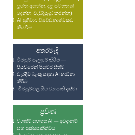
ප්‍රශ්න අසන්න, දළ සටහනක්
දෙන්න, වැඩිදියුණු කරන්න)
AI ප්‍රතිචාර විවේචනාත්මකව
කියවීම
අතරමැදි
විමසුම් සැලසුම් කිරීම —
පියවරෙන් පියවර සිතීම
වැරදීම් බැංකු සඳහා AI භාවිතා
කිරීම
විමසුම්වල සිට ව්‍යාපෘති දක්වා
ප්‍රවීණ
වගකීම් සහගත AI — අවදානම්
සහ පක්ෂපාතීත්වය