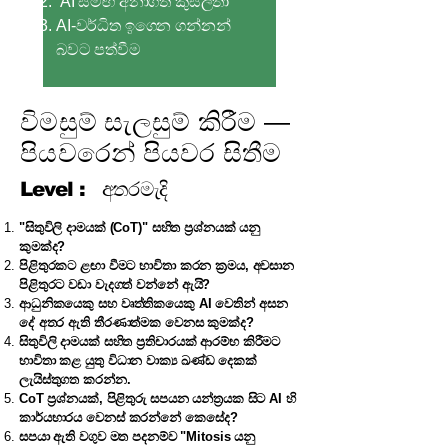
AI සමඟ අනාගත කුසලතා
AI-වර්ධිත ඉගෙන ගන්නන්
බවට පත්වීම
විමසුම් සැලසුම් කිරීම —
පියවරෙන් පියවර සිතීම
Level :
අතරමැදි
"සිතුවිලි දාමයක් (CoT)" සහිත ප්‍රශ්නයක් යනු
කුමක්ද?
පිළිතුරකට ළඟා වීමට භාවිතා කරන ක්‍රමය, අවසාන
පිළිතුරට වඩා වැදගත් වන්නේ ඇයි?
ආධුනිකයෙකු සහ වෘත්තිකයෙකු AI වෙතින් අසන
දේ අතර ඇති තීරණාත්මක වෙනස කුමක්ද?
සිතුවිලි දාමයක් සහිත ප්‍රතිචාරයක් ආරම්භ කිරීමට
භාවිතා කළ යුතු විධාන වාක්‍ය ඛණ්ඩ දෙකක්
ලැයිස්තුගත කරන්න.
CoT ප්‍රශ්නයක්, පිළිතුරු සපයන යන්ත්‍රයක සිට AI හි
කාර්යභාරය වෙනස් කරන්නේ කෙසේද?
සපයා ඇති වගුව මත පදනම්ව "Mitosis යනු