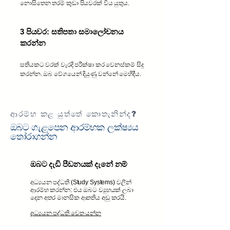
නොසිතෙන තරම් කුඩා පියවරක් විය යුතුය.
3 පියවර: සතිපතා සමාලෝචනය
කරන්න
සතියකට වරක් වැරදි පරීක්ෂා කර වෙනස්කම් සිදු
කරන්න. ඔබ වේගයෙන් දියුණු වන්නේ මෙහිදීය.
ආරම්භ කළ යුත්තේ කොතැනින්ද?
ඔබට ගැළපෙන ආරම්භක ලක්ෂ්‍යය
තෝරාගන්න
ඔබට දැඩි පීඩනයක් දැනේ නම්
අධ්‍යයන පද්ධති (Study Systems) වලින්
ආරම්භ කරන්න: එය ඔබට ව්‍යුහයක් ලබා
දෙන අතර මානසික ආතතිය අඩු කරයි.
අධ්‍යයන පද්ධති වෙත යන්න