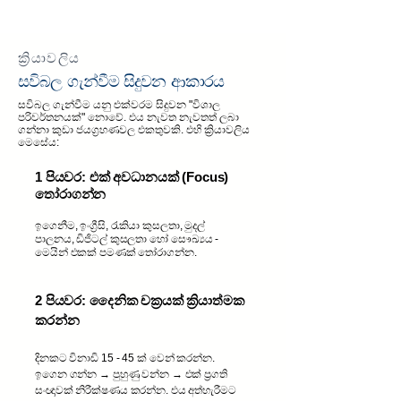
ක්‍රියාවලිය
සවිබල ගැන්වීම සිදුවන ආකාරය
සවිබල ගැන්වීම යනු එක්වරම සිදුවන "විශාල
පරිවර්තනයක්" නොවේ. එය නැවත නැවතත් ලබා
ගන්නා කුඩා ජයග්‍රහණවල එකතුවකි. එහි ක්‍රියාවලිය
මෙසේය:
1 පියවර: එක් අවධානයක් (Focus)
තෝරාගන්න
ඉගෙනීම, ඉංග්‍රීසි, රැකියා කුසලතා, මුදල්
පාලනය, ඩිජිටල් කුසලතා හෝ සෞඛ්‍යය -
මෙයින් එකක් පමණක් තෝරාගන්න.
2 පියවර: දෛනික චක්‍රයක් ක්‍රියාත්මක
කරන්න
දිනකට විනාඩි 15 - 45 ක් වෙන් කරන්න.
ඉගෙන ගන්න → පුහුණු වන්න → එක් ප්‍රගති
සංඥාවක් නිරීක්ෂණය කරන්න. එය අත්හැරීමට