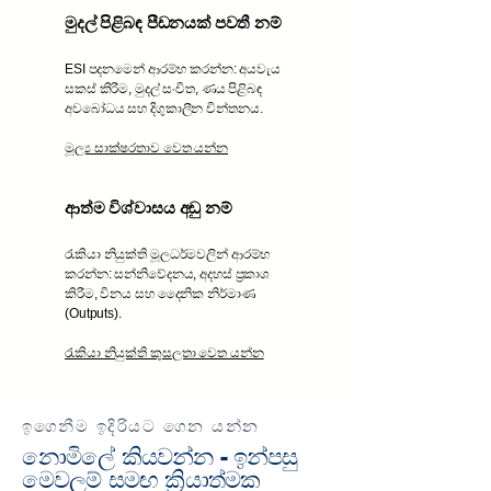
මුදල් පිළිබඳ පීඩනයක් පවතී නම්
ESI පදනමෙන් ආරම්භ කරන්න: අයවැය
සකස් කිරීම, මුදල් සංචිත, ණය පිළිබඳ
අවබෝධය සහ දිගුකාලීන චින්තනය.
මූල්‍ය සාක්ෂරතාව වෙත යන්න
ආත්ම විශ්වාසය අඩු නම්
රැකියා නියුක්ති මූලධර්මවලින් ආරම්භ
කරන්න: සන්නිවේදනය, අදහස් ප්‍රකාශ
කිරීම, විනය සහ දෛනික නිර්මාණ
(Outputs).
රැකියා නියුක්ති කුසලතා වෙත යන්න
ඉගෙනීම ඉදිරියට ගෙන යන්න
නොමිලේ කියවන්න - ඉන්පසු
මෙවලම් සමඟ ක්‍රියාත්මක