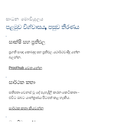
සාධන මොඩියුලය
පළමුව විශ්වාසය, පසුව තීරණය
සාක්ෂි සහ ප්‍රතිඵල
ප්‍රගති සංඥා කෙබඳුද සහ ප්‍රතිඵල යථාර්ථවාදීද යන්න
බලන්න.
Proof hub වෙත යන්න
සාර්ථක කතා
සතිපතා වෙනස් වූ දේ පැහැදිලි කරන කෙටිකතා -
එවිට ඔබට යාන්ත්‍රණය පිටපත් කළ හැකිය.
සාර්ථක කතා කියවන්න
වගකිවයුතු AI