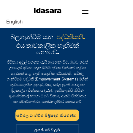
Idasara
English
බලගැන්වීම යනු
පද්ධතියකි.
එය තාවකාලික හැඟීමක්
නොවේ.
ජීවිතය අවුල් සහගත යැයි හැඟෙන විට, ඔබට තවත්
උපදෙස් අවශ්‍ය නැත ඔබට අවශ්‍ය වන්නේ නැවත
නැවතත් කළ හැකි දෛනික චර්යාවකි. සවිබල
ගැන්වීමේ පද්ධති (Empowerment Systems) මඟින්
කුඩා දෛනික පුහුණු චක්‍ර, සරල ප්‍රගති සංඥා සහ
දිගුකාලීන චින්තනය (ESI: ඉපයීම-ඉතිරි කිරීම-
ආයෝජනය) හරහා ඔබේ විනය, ආත්ම විශ්වාසය
සහ ස්වාධීනත්වය ගොඩනැඟීමට සහාය වේ.
සවිබල ගැන්වීම පිළිබඳව කියවන්න
ප්‍රගති මෙවලම්