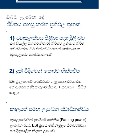
ඔබට ලැබෙන දේ
ජීවිතය පහසු කරන ප්‍රතිඵල තුනක්
1) ව්‍යාකූලත්වය පිළිබඳ පැහැදිලි බව
ඔබ සියල්ල එකවර නිවැරදි කිරීමට උත්සාහ කිරීම
නවත්වන්න. ඔබ එක් අවධානයක් තෝරාගෙන
අනුකූලතාව ගොඩනඟා ගනී.
2) දුක් විඳීමෙන් තොරව හික්මවීම
ඔබ ශ්‍රී ලංකාවේ යථාර්ථයට ගැළපෙන චර්යාවක්
ගොඩනඟා ගනී: පාසල/රැකියාව + සංචාරය + සීමිත
කාලය.
කාලයත් සමඟ ලැබෙන ස්වාධීනත්වය
කුසලතා මඟින් ඉපයීමේ ශක්තිය (Earning power)
ලැබෙන අතර, ESI ක්‍රමය මඟින් මූල්‍ය ස්ථාවරත්වය
සහ දිගුකාලීන නිදහස උදා වේ.