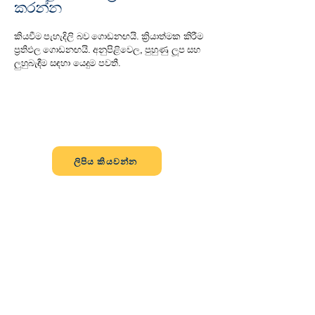
කරන්න
කියවීම පැහැදිලි බව ගොඩනඟයි. ක්‍රියාත්මක කිරීම
ප්‍රතිඵල ගොඩනඟයි. අනුපිළිවෙල, පුහුණු ලූප සහ
ලුහුබැඳීම සඳහා යෙදුම පවතී.
නොමිලේ ආරම්භ කරන්න
අපගේ වෙබ් අඩවිය හරහා පද්ධතියේ
මූලික කරුණු කියවා දැනගන්න.
ලිපිය කියවන්න
යෙදුම තුළ ඉදිරියට යන්න
කියවීමේ සිට ක්‍රියාත්මක කිරීම දක්වා
ගෙන යන්න: අනුපිළිවෙල, පුහුණුවීම්,
ලුහුබැඳීම.
ප්‍රගති මෙවලම්