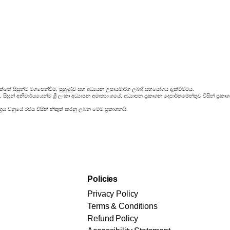
්තේ සිසුන්ට මගපෙන්වීම, පුහුණුව සහ අධ්‍යයන උපායමාර්ග ලබාදී සහයෝගය දැක්වීමටය.
ිසුන් අනිවාර්යයෙන්ම ශ්‍රී ලංකා අධ්‍යාපන අමාත්‍යාංශයේ, අධ්‍යාපන ප්‍රකාශන දෙපාර්තමේන්තුව විසින් ප
‍රය වනුයේ රජය විසින් නිකුත් කරනු ලබන මෙම ප්‍රකාශනයි.
Policies
Privacy Policy
Terms & Conditions
Refund Policy