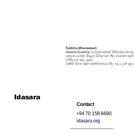
Unit 9: Enigma
Unit 10: Choices In Life
වියාචනය (Disclaimer)
Idasara Academy ඉගෙනුම් සම්පත් නිර්මාණය කර ඇත
කෙසේ වෙතත්, සියලුම විභාග සහ නිල අවශ්‍යතා සඳහා, ස
පරිශීලනය කළ යුතුය.
ජාතික විභාග සඳහා අන්තර්ගතයේ නිල බලය ලත් මූලාශ්
Idasara
Contact
+94 70 158 6690
idasara.org