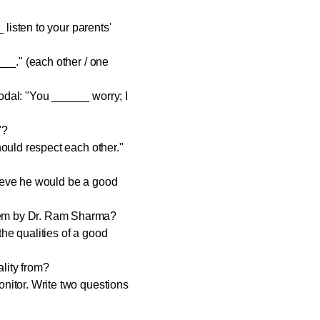
 listen to your parents'
___." (each other / one
odal: "You ______ worry; I
"?
hould respect each other."
lieve he would be a good
oem by Dr. Ram Sharma?
he qualities of a good
lity from?
onitor. Write two questions