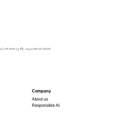
්‍රකාශයට පත් කරන ලද නිල පෙළපොත් සහ සම්පත්
Company
About us
Responsible AI