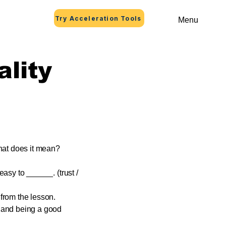
Try Acceleration Tools
Menu
ality
hat does it mean?
easy to ______. (trust /
 from the lesson.
and being a good