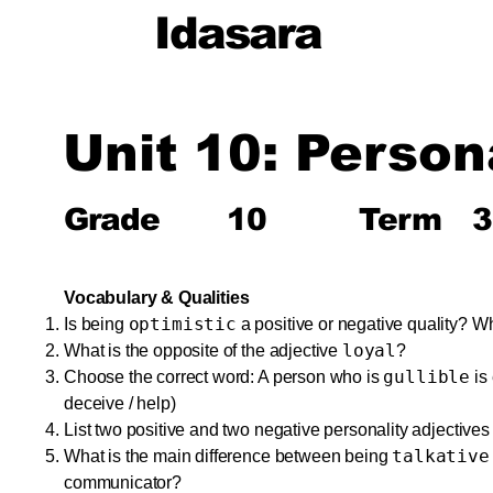
Idasara
Unit 10: Person
Grade
10
Term
3
Vocabulary & Qualities
optimistic
Is being
a positive or negative quality? W
loyal
What is the opposite of the adjective
?
gullible
Choose the correct word: A person who is
is 
deceive / help)
List two positive and two negative personality adjectives
talkative
What is the main difference between being
communicator?